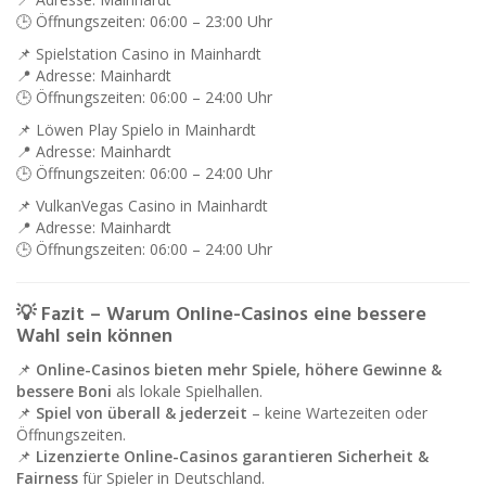
🕒 Öffnungszeiten: 06:00 – 23:00 Uhr
📌 Spielstation Casino in Mainhardt
📍 Adresse: Mainhardt
🕒 Öffnungszeiten: 06:00 – 24:00 Uhr
📌 Löwen Play Spielo in Mainhardt
📍 Adresse: Mainhardt
🕒 Öffnungszeiten: 06:00 – 24:00 Uhr
📌 VulkanVegas Casino in Mainhardt
📍 Adresse: Mainhardt
🕒 Öffnungszeiten: 06:00 – 24:00 Uhr
💡 Fazit – Warum Online-Casinos eine bessere
Wahl sein können
📌
Online-Casinos bieten mehr Spiele, höhere Gewinne &
bessere Boni
als lokale Spielhallen.
📌
Spiel von überall & jederzeit
– keine Wartezeiten oder
Öffnungszeiten.
📌
Lizenzierte Online-Casinos garantieren Sicherheit &
Fairness
für Spieler in Deutschland.