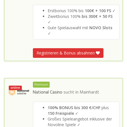
Erstbonus 100% bis
100€ + 100 FS
✓
Zweitbonus 100%
bis 300€ + 50 FS
✓
Gute Spielauswahl mit
NOVO Slots
✓
Registrieren & Bonus absahnen
Premium
online
National Casino
sucht in
Mainhardt
100% BONUS bis 300 €/CHF
plus
150 Freispiele
✓
Großes Spieleangebot inklusive der
Novoline Spiele ✓