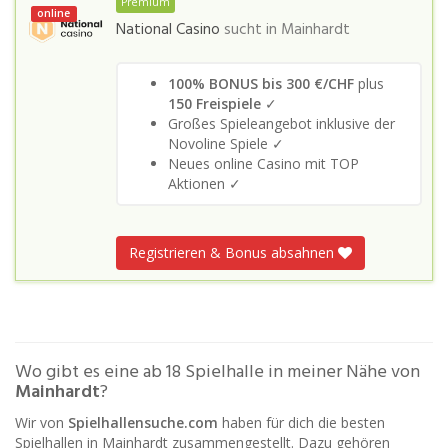
Premium
online
National Casino
sucht in
Mainhardt
100% BONUS bis 300 €/CHF
plus
150 Freispiele
✓
Großes Spieleangebot inklusive der
Novoline Spiele ✓
Neues online Casino mit TOP
Aktionen ✓
Registrieren & Bonus absahnen
Wo gibt es eine ab 18 Spielhalle in meiner Nähe von
Mainhardt
?
Wir von
Spielhallensuche.com
haben für dich die besten
Spielhallen in Mainhardt zusammengestellt. Dazu gehören