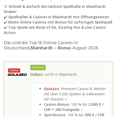
💡
Schnell & einfach die nächste Spielhalle in Mainhardt
finden!
✔️
Spielhallen & Casinos in Mainhardt mit Öffnungszeiten
✔️
Beste Online Casinos mit Bonus für sofortigen Spielspaß
✔️
Top-Spiele wie Book of Ra, Sizzling Hot & Live-Casino-
Action
Das sind die Top 16 Online Casinos in
Deutschland,
Mainhardt – Bonus
August 2026
Premium
online
Gollazo
sucht in
Mainhardt
Golazzo
: Premium Casino & Wetten
mit über 5.000 Spielen & exklusivem
VIP-Bereich ✓
Casino-Bonus:
100 % bis
2.000 € /
CHF + 200 Freispiele
✓
Sportbonus:
100 % bis
500 € / CHF