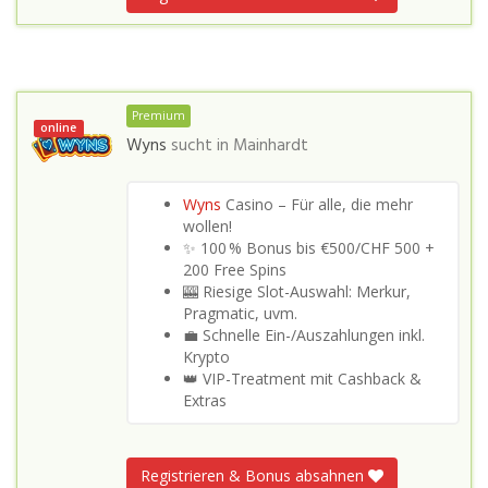
Premium
online
Wyns
sucht in
Mainhardt
Wyns
Casino – Für alle, die mehr
wollen!
✨ 100 % Bonus bis €500/CHF 500 +
200 Free Spins
🎰 Riesige Slot-Auswahl: Merkur,
Pragmatic, uvm.
💼 Schnelle Ein-/Auszahlungen inkl.
Krypto
👑 VIP-Treatment mit Cashback &
Extras
Registrieren & Bonus absahnen