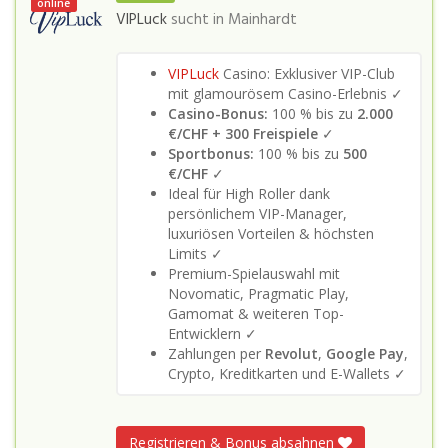
online
VIPLuck
sucht in
Mainhardt
VIPLuck
Casino: Exklusiver VIP-Club
mit glamourösem Casino-Erlebnis ✓
Casino-Bonus:
100 % bis zu
2.000
€/CHF + 300 Freispiele
✓
Sportbonus:
100 % bis zu
500
€/CHF
✓
Ideal für High Roller dank
persönlichem VIP-Manager,
luxuriösen Vorteilen & höchsten
Limits ✓
Premium-Spielauswahl mit
Novomatic, Pragmatic Play,
Gamomat & weiteren Top-
Entwicklern ✓
Zahlungen per
Revolut
,
Google Pay
,
Crypto, Kreditkarten und E-Wallets ✓
Registrieren & Bonus absahnen