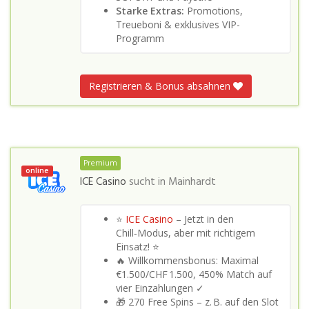
Starke Extras:
Promotions,
Treueboni & exklusives VIP-
Programm
Registrieren & Bonus absahnen
Premium
online
ICE Casino
sucht in
Mainhardt
⭐
ICE Casino
– Jetzt in den
Chill‑Modus, aber mit richtigem
Einsatz! ⭐
🔥 Willkommensbonus: Maximal
€1.500/CHF 1.500, 450% Match auf
vier Einzahlungen ✓
🎁 270 Free Spins – z. B. auf den Slot