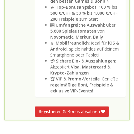
den besten Games & Boni!
⭐
🔥
Top-Bonusangebot
: 100 % bis
500 €/CHF
& 50 % bis
1.000 €/CHF
+
200 Freispiele
zum Start
🎰
Umfangreiche Auswahl
: Über
5.600 Spielautomaten
von
Novomatic, Merkur, Bally
📱
Mobilfreundlich
: Ideal für
iOS &
Android
, spiele nahtlos auf deinem
Smartphone oder Tablet!
💳
Sichere Ein- & Auszahlungen
:
Akzeptiert
Visa, Mastercard &
Krypto-Zahlungen
🏆
VIP & Promo-Vorteile
: Genieße
regelmäßige Boni, Freispiele &
exklusive VIP-Events!
Registrieren & Bonus absahnen