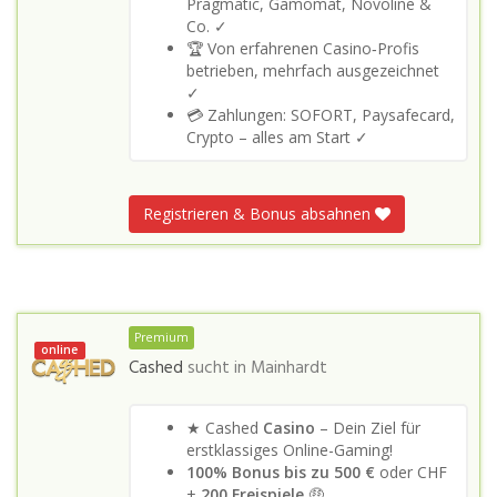
Pragmatic, Gamomat, Novoline &
Co. ✓
🏆 Von erfahrenen Casino‑Profis
betrieben, mehrfach ausgezeichnet
✓
💳 Zahlungen: SOFORT, Paysafecard,
Crypto – alles am Start ✓
Registrieren & Bonus absahnen
Premium
online
Cashed
sucht in
Mainhardt
★ Cashed
Casino
– Dein Ziel für
erstklassiges Online-Gaming!
100% Bonus bis zu 500 €
oder CHF
+
200 Freispiele
🤑