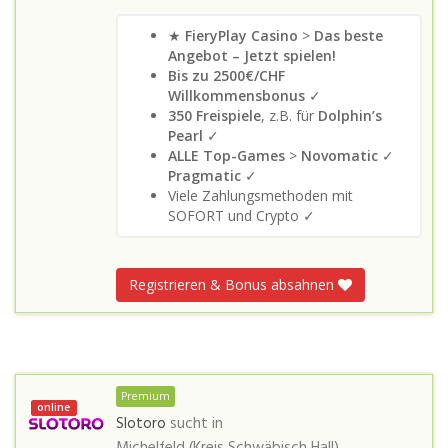
★
FieryPlay Casino
>
Das beste
Angebot – Jetzt spielen!
Bis zu 2500€/CHF
Willkommensbonus
✓
350 Freispiele
, z.B. für
Dolphin’s
Pearl
✓
ALLE Top-Games
>
Novomatic
✓
Pragmatic
✓
Viele Zahlungsmethoden mit
SOFORT und Crypto ✓
Registrieren & Bonus absahnen
Premium
online
Slotoro
sucht in