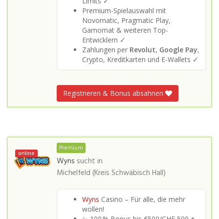
Limits ✓
Premium-Spielauswahl mit
Novomatic, Pragmatic Play,
Gamomat & weiteren Top-
Entwicklern ✓
Zahlungen per
Revolut
,
Google Pay
,
Crypto, Kreditkarten und E-Wallets ✓
Registrieren & Bonus absahnen
Premium
online
Wyns
sucht in
Michelfeld (Kreis Schwäbisch Hall)
Wyns
Casino – Für alle, die mehr
wollen!
✨ 100 % Bonus bis €500/CHF 500 +