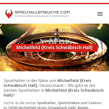
Skip
to
main
Toggl
content
navig
Spielhallen in
Michelfeld (Kreis Schwäbisch Hall)
Spielhallen in der Nähe von
Michelfeld (Kreis
Schwäbisch Hall),
Deutschland – Wo gibt es die
besten Spielhallen in
Michelfeld (Kreis Schwäbisch
Hall)
?
Suchst du die besten
Spielhallen, Spielotheken und Casinos
in 74545 Michelfeld (Kreis Schwäbisch Hall), Baden-