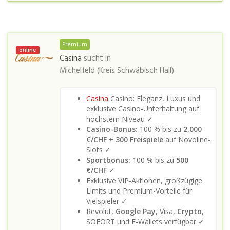
Premium
online
Casina
sucht in
Michelfeld (Kreis Schwäbisch Hall)
Casina
Casino: Eleganz, Luxus und
exklusive Casino-Unterhaltung auf
höchstem Niveau ✓
Casino-Bonus:
100 % bis zu
2.000
€/CHF + 300 Freispiele
auf Novoline-
Slots ✓
Sportbonus:
100 % bis zu
500
€/CHF
✓
Exklusive VIP-Aktionen, großzügige
Limits und Premium-Vorteile für
Vielspieler ✓
Revolut,
Google Pay
, Visa,
Crypto
,
SOFORT und E-Wallets verfügbar ✓