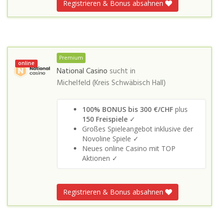
Registrieren & Bonus absahnen
Premium
online
National Casino
sucht in
Michelfeld (Kreis Schwäbisch Hall)
100% BONUS bis 300 €/CHF
plus
150 Freispiele
✓
Großes Spieleangebot inklusive der
Novoline Spiele ✓
Neues online Casino mit TOP
Aktionen ✓
Registrieren & Bonus absahnen