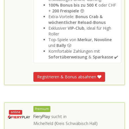
100% Bonus bis zu 500 €
oder CHF
+
200 Freispiele
🤑
Extra-Vorteile:
Bonus Crab &
wöchentlicher Reload-Bonus
Exklusiver
VIP-Club
, ideal für High
Roller
Top-Spiele von
Merkur
,
Novoline
und
Bally
🎲
Komfortable Zahlungen mit
Sofortüberweisung
&
Sparkasse
✔️
Registrieren & Bonus absahnen
Premium
online
FieryPlay
sucht in
Michelfeld (Kreis Schwäbisch Hall)