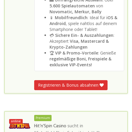
5.600 Spielautomaten
von
Novomatic, Merkur, Bally
📱
Mobilfreundlich
: Ideal für
iOS &
Android
, spiele nahtlos auf deinem
Smartphone oder Tablet!
💳
Sichere Ein- & Auszahlungen
:
Akzeptiert
Visa, Mastercard &
Krypto-Zahlungen
🏆
VIP & Promo-Vorteile
: Genieße
regelmäßige Boni, Freispiele &
exklusive VIP-Events!
Registrieren & Bonus absahnen
Premium
online
Hit’n’Spin Casino
sucht in