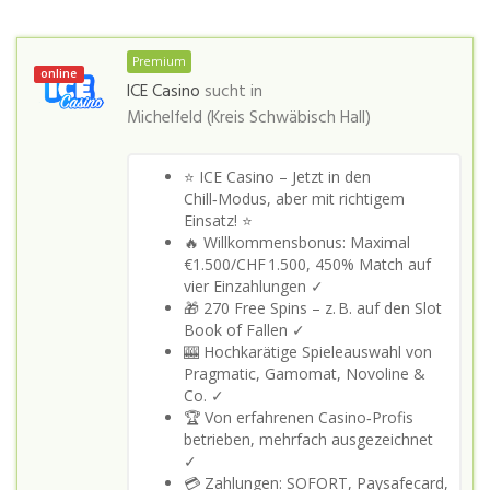
Premium
online
ICE Casino
sucht in
Michelfeld (Kreis Schwäbisch Hall)
⭐ ICE Casino – Jetzt in den
Chill‑Modus, aber mit richtigem
Einsatz! ⭐
🔥 Willkommensbonus: Maximal
€1.500/CHF 1.500, 450% Match auf
vier Einzahlungen ✓
🎁 270 Free Spins – z. B. auf den Slot
Book of Fallen ✓
🎰 Hochkarätige Spieleauswahl von
Pragmatic, Gamomat, Novoline &
Co. ✓
🏆 Von erfahrenen Casino‑Profis
betrieben, mehrfach ausgezeichnet
✓
💳 Zahlungen: SOFORT, Paysafecard,