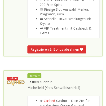
200 Free Spins
🎰 Riesige Slot-Auswahl: Merkur,
Pragmatic, uvm.
💼 Schnelle Ein-/Auszahlungen inkl.
Krypto
👑 VIP-Treatment mit Cashback &
Extras
Registrieren & Bonus absahnen
Premium
online
Cashed
sucht in
Michelfeld (Kreis Schwäbisch Hall)
★
Cashed
Casino
– Dein Ziel für
erstklassiges Online-Gaming!