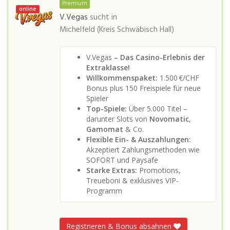
Premium
online
V.Vegas
sucht in
Michelfeld (Kreis Schwäbisch Hall)
V.Vegas
– Das Casino-Erlebnis der
Extraklasse!
Willkommenspaket:
1.500 €/CHF
Bonus plus 150 Freispiele für neue
Spieler
Top-Spiele:
Über 5.000 Titel –
darunter Slots von
Novomatic
,
Gamomat
& Co.
Flexible Ein- & Auszahlungen:
Akzeptiert Zahlungsmethoden wie
SOFORT und Paysafe
Starke Extras:
Promotions,
Treueboni & exklusives VIP-
Programm
Registrieren & Bonus absahnen