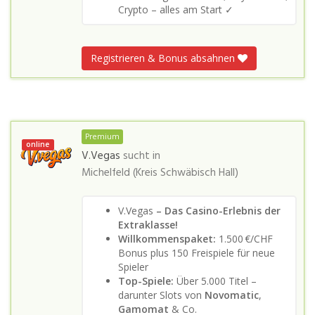
Crypto – alles am Start ✓
Registrieren & Bonus absahnen
Premium
online
V.Vegas
sucht in
Michelfeld (Kreis Schwäbisch Hall)
V.Vegas
– Das Casino-Erlebnis der
Extraklasse!
Willkommenspaket:
1.500 €/CHF
Bonus plus 150 Freispiele für neue
Spieler
Top-Spiele:
Über 5.000 Titel –
darunter Slots von
Novomatic
,
Gamomat
& Co.