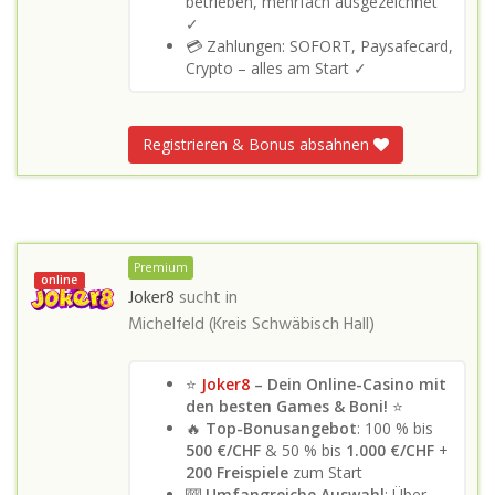
betrieben, mehrfach ausgezeichnet
✓
💳 Zahlungen: SOFORT, Paysafecard,
Crypto – alles am Start ✓
Registrieren & Bonus absahnen
Premium
online
Joker8
sucht in
Michelfeld (Kreis Schwäbisch Hall)
⭐
Joker8
– Dein Online-Casino mit
den besten Games & Boni!
⭐
🔥
Top-Bonusangebot
: 100 % bis
500 €/CHF
& 50 % bis
1.000 €/CHF
+
200 Freispiele
zum Start
🎰
Umfangreiche Auswahl
: Über