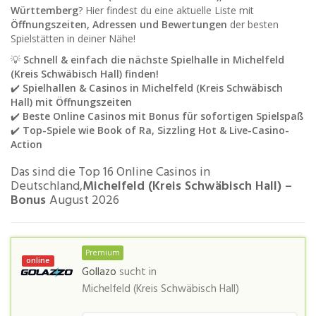
Württemberg
? Hier findest du eine aktuelle Liste mit
Öffnungszeiten, Adressen und Bewertungen
der besten
Spielstätten in deiner Nähe!
💡
Schnell & einfach die nächste Spielhalle in Michelfeld
(Kreis Schwäbisch Hall) finden!
✔️
Spielhallen & Casinos in Michelfeld (Kreis Schwäbisch
Hall) mit Öffnungszeiten
✔️
Beste Online Casinos mit Bonus für sofortigen Spielspaß
✔️
Top-Spiele wie Book of Ra, Sizzling Hot & Live-Casino-
Action
Das sind die Top 16 Online Casinos in
Deutschland,
Michelfeld (Kreis Schwäbisch Hall) –
Bonus
August 2026
Premium
online
Gollazo
sucht in
Michelfeld (Kreis Schwäbisch Hall)