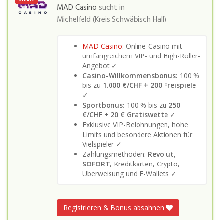
MAD Casino
sucht in
Michelfeld (Kreis Schwäbisch Hall)
MAD Casino
: Online-Casino mit
umfangreichem VIP- und High-Roller-
Angebot ✓
Casino-Willkommensbonus:
100 %
bis zu
1.000 €/CHF + 200 Freispiele
✓
Sportbonus:
100 % bis zu
250
€/CHF + 20 € Gratiswette
✓
Exklusive VIP-Belohnungen, hohe
Limits und besondere Aktionen für
Vielspieler ✓
Zahlungsmethoden:
Revolut
,
SOFORT
, Kreditkarten, Crypto,
Überweisung und E-Wallets ✓
Registrieren & Bonus absahnen