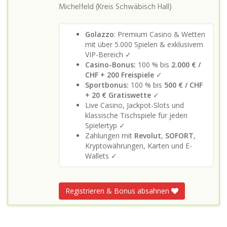
Michelfeld (Kreis Schwäbisch Hall)
Golazzo
: Premium Casino & Wetten
mit über 5.000 Spielen & exklusivem
VIP-Bereich ✓
Casino-Bonus:
100 % bis
2.000 € /
CHF + 200 Freispiele
✓
Sportbonus:
100 % bis
500 € / CHF
+ 20 € Gratiswette
✓
Live Casino, Jackpot-Slots und
klassische Tischspiele für jeden
Spielertyp ✓
Zahlungen mit
Revolut
,
SOFORT
,
Kryptowährungen, Karten und E-
Wallets ✓
Registrieren & Bonus absahnen