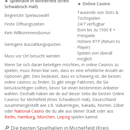
🔹
Spielhalle in Michelfeld (Kreis
🔹
Online Casino
Schwäbisch Hall)
Tausende von Slots &
Begrenzte Spielauswahl
Tischspielen
Feste Öffnungszeiten
24/7 verfügbar
Boni bis zu 1500 € +
Kein Willkommensbonus
Freispiele
Höhere RTP (Return to
Geringere Auszahlungsquoten
Player)
Spielen von überall
Muss vor Ort besucht werden
möglich
Wenn Sie sich daran beteiligen möchten, in online Casinos zu
spielen, muss Ihnen klar sein, dass es eine erhebliche Anzahl an
Optionen gibt. Dies bedeutet, dass es schwierig ist, die besten
online casinos zu finden. Es gibt einige Faktoren, die Sie
berücksichtigen sollten, bevor Sie einen bestimmten Anbieter
wählen. Deshalb haben wir dir auf dieser Seite die besten Online
Casinos für Michelfeld (Kreis Schwäbisch Hall), Deutschland
zusammengestellt wie z.B. VulkanVegas, Kakadu, Nomini. 22bet
oder
National Casino
die du alle aus deiner Stadt oder aus
Berlin
,
Hamburg
,
München,
Leipzig
spielen kannst.
🔎 Die besten Spielhallen in Michelfeld (Kreis