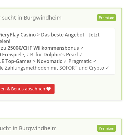
y
sucht in
Burgwindheim
Premium
FieryPlay Casino
>
Das beste Angebot – Jetzt
elen!
s zu 2500€/CHF Willkommensbonus
✓
 Freispiele
, z.B. für
Dolphin’s Pearl
✓
LE Top-Games
>
Novomatic
✓
Pragmatic
✓
ele Zahlungsmethoden mit SOFORT und Crypto ✓
eren & Bonus absahnen
ucht in
Burgwindheim
Premium