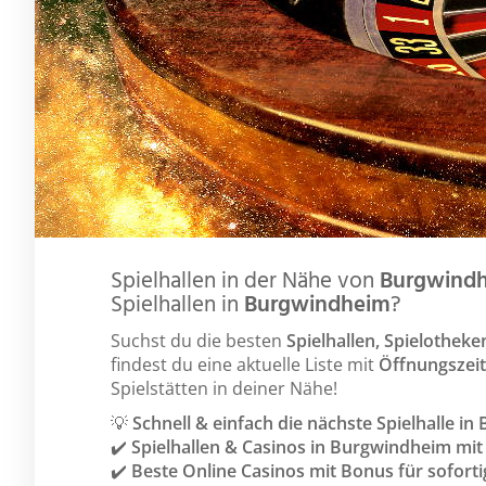
Spielhallen in der Nähe von
Burgwind
Spielhallen in
Burgwindheim
?
Suchst du die besten
Spielhallen, Spielothek
findest du eine aktuelle Liste mit
Öffnungszei
Spielstätten in deiner Nähe!
💡
Schnell & einfach die nächste Spielhalle i
✔️
Spielhallen & Casinos in Burgwindheim mit
✔️
Beste Online Casinos mit Bonus für sofort