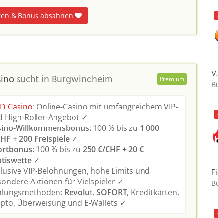
eren & Bonus absahnen
V
ino
sucht in
Burgwindheim
Premium
B
D Casino
: Online-Casino mit umfangreichem VIP-
d High-Roller-Angebot ✓
sino-Willkommensbonus:
100 % bis zu
1.000
HF + 200 Freispiele
✓
ortbonus:
100 % bis zu
250 €/CHF + 20 €
atiswette
✓
lusive VIP-Belohnungen, hohe Limits und
Fi
ondere Aktionen für Vielspieler ✓
B
hlungsmethoden:
Revolut
,
SOFORT
, Kreditkarten,
ypto, Überweisung und E-Wallets ✓