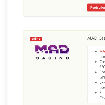
Registri
MAD Cas
online
MA
un
Ca
€/C
Sp
Gr
Exk
bes
Za
Cr