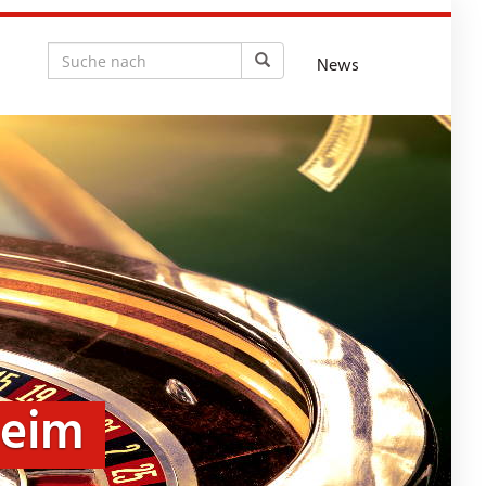
News
eim