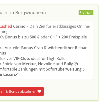
ucht in
Burgwindheim
Premium
Cashed
Casino
– Dein Ziel für erstklassiges Online-
ming!
0% Bonus bis zu 500 €
oder CHF +
200 Freispiele
ra-Vorteile:
Bonus Crab & wöchentlicher Reload-
nus
lusiver
VIP-Club
, ideal für High Roller
p-Spiele von
Merkur
,
Novoline
und
Bally
🎲
mfortable Zahlungen mit
Sofortüberweisung
&
arkasse
✔️
eren & Bonus absahnen