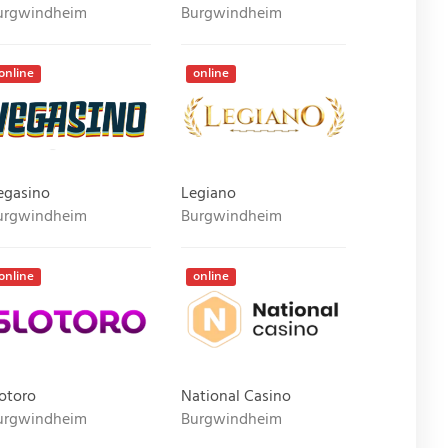
urgwindheim
Burgwindheim
online
online
egasino
Legiano
urgwindheim
Burgwindheim
online
online
lotoro
National Casino
urgwindheim
Burgwindheim