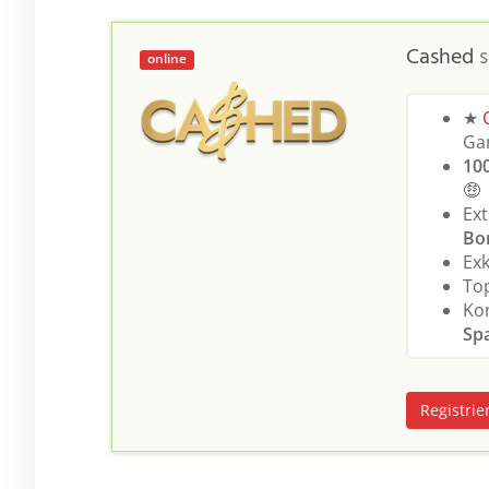
Cashed
s
online
★
Ga
10
🤑
Ext
Bo
Exk
To
Ko
Sp
Registri