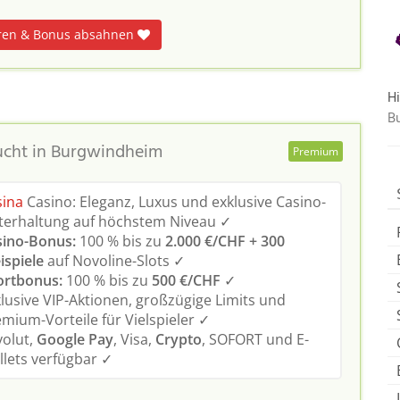
eren & Bonus absahnen
Hi
B
ucht in
Burgwindheim
Premium
sina
Casino: Eleganz, Luxus und exklusive Casino-
terhaltung auf höchstem Niveau ✓
sino-Bonus:
100 % bis zu
2.000 €/CHF + 300
ispiele
auf Novoline-Slots ✓
ortbonus:
100 % bis zu
500 €/CHF
✓
lusive VIP-Aktionen, großzügige Limits und
mium-Vorteile für Vielspieler ✓
volut,
Google Pay
, Visa,
Crypto
, SOFORT und E-
lets verfügbar ✓