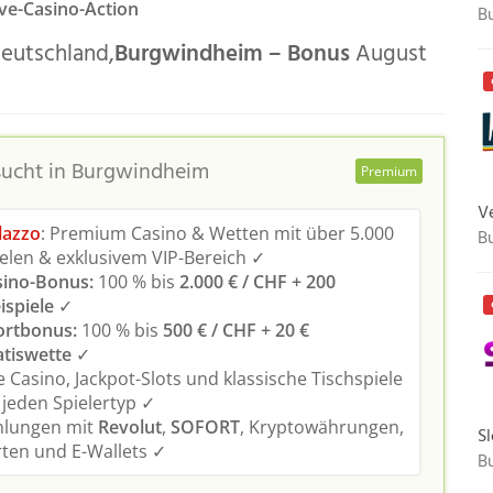
ive-Casino-Action
B
Deutschland,
Burgwindheim – Bonus
August
sucht in
Burgwindheim
Premium
V
lazzo
: Premium Casino & Wetten mit über 5.000
B
elen & exklusivem VIP-Bereich ✓
sino-Bonus:
100 % bis
2.000 € / CHF + 200
ispiele
✓
ortbonus:
100 % bis
500 € / CHF + 20 €
atiswette
✓
e Casino, Jackpot-Slots und klassische Tischspiele
 jeden Spielertyp ✓
hlungen mit
Revolut
,
SOFORT
, Kryptowährungen,
S
ten und E-Wallets ✓
B