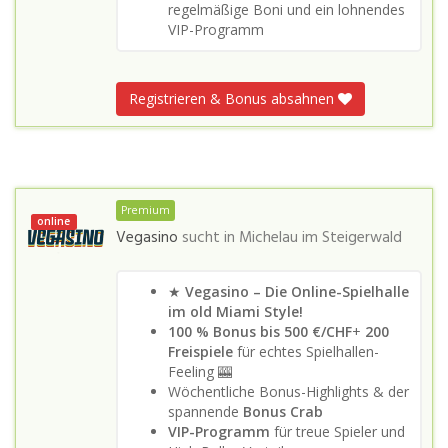
regelmäßige Boni und ein lohnendes
VIP-Programm
Registrieren & Bonus absahnen
Premium
online
Vegasino
sucht in
Michelau im Steigerwald
★
Vegasino – Die Online-Spielhalle
im old Miami Style!
100 % Bonus bis 500 €/CHF
+
200
Freispiele
für echtes Spielhallen-
Feeling 🎰
Wöchentliche Bonus-Highlights & der
spannende
Bonus Crab
VIP-Programm
für treue Spieler und