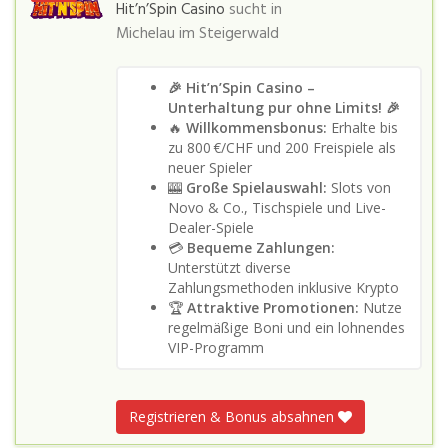
Hit’n’Spin Casino
sucht in
Michelau im Steigerwald
🎉 Hit’n’Spin Casino –
Unterhaltung pur ohne Limits! 🎉
🔥
Willkommensbonus:
Erhalte bis
zu 800 €/CHF und 200 Freispiele als
neuer Spieler
🎰
Große Spielauswahl:
Slots von
Novo & Co., Tischspiele und Live-
Dealer-Spiele
💳
Bequeme Zahlungen:
Unterstützt diverse
Zahlungsmethoden inklusive Krypto
🏆
Attraktive Promotionen:
Nutze
regelmäßige Boni und ein lohnendes
VIP-Programm
Registrieren & Bonus absahnen