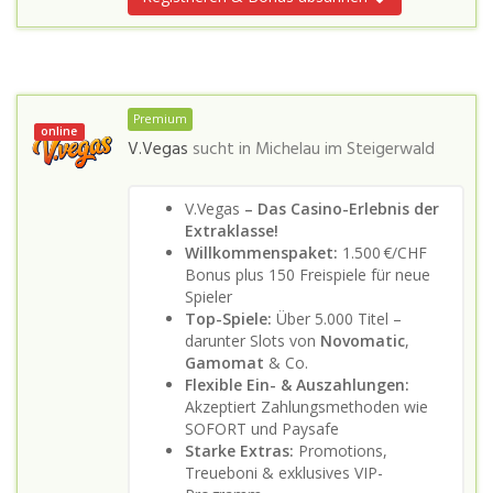
Premium
online
V.Vegas
sucht in
Michelau im Steigerwald
V.Vegas
– Das Casino-Erlebnis der
Extraklasse!
Willkommenspaket:
1.500 €/CHF
Bonus plus 150 Freispiele für neue
Spieler
Top-Spiele:
Über 5.000 Titel –
darunter Slots von
Novomatic
,
Gamomat
& Co.
Flexible Ein- & Auszahlungen:
Akzeptiert Zahlungsmethoden wie
SOFORT und Paysafe
Starke Extras:
Promotions,
Treueboni & exklusives VIP-