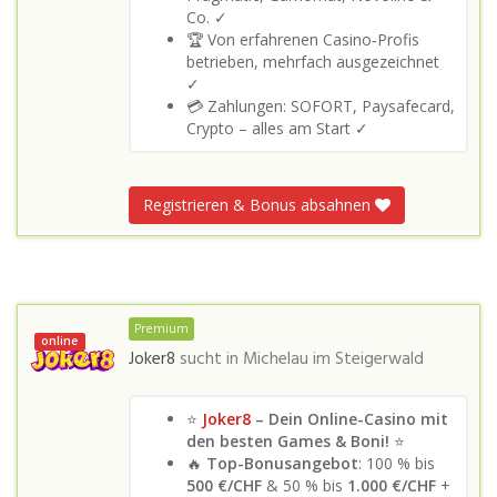
Co. ✓
🏆 Von erfahrenen Casino‑Profis
betrieben, mehrfach ausgezeichnet
✓
💳 Zahlungen: SOFORT, Paysafecard,
Crypto – alles am Start ✓
Registrieren & Bonus absahnen
Premium
online
Joker8
sucht in
Michelau im Steigerwald
⭐
Joker8
– Dein Online-Casino mit
den besten Games & Boni!
⭐
🔥
Top-Bonusangebot
: 100 % bis
500 €/CHF
& 50 % bis
1.000 €/CHF
+