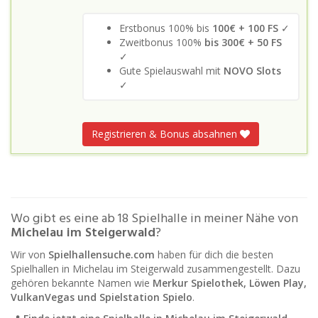
Erstbonus 100% bis
100€ + 100 FS
✓
Zweitbonus 100%
bis 300€ + 50 FS
✓
Gute Spielauswahl mit
NOVO Slots
✓
Registrieren & Bonus absahnen
Wo gibt es eine ab 18 Spielhalle in meiner Nähe von
Michelau im Steigerwald
?
Wir von
Spielhallensuche.com
haben für dich die besten
Spielhallen in Michelau im Steigerwald zusammengestellt. Dazu
gehören bekannte Namen wie
Merkur Spielothek, Löwen Play,
VulkanVegas und Spielstation Spielo
.