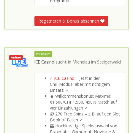
Programm
Registrieren & Bonus absahnen
Premium
online
ICE Casino
sucht in
Michelau im Steigerwald
⭐
ICE Casino
– Jetzt in den
Chill‑Modus, aber mit richtigem
Einsatz! ⭐
🔥 Willkommensbonus: Maximal
€1.500/CHF 1.500, 450% Match auf
vier Einzahlungen ✓
🎁 270 Free Spins – z. B. auf den Slot
Book of Fallen ✓
🎰 Hochkarätige Spieleauswahl von
Pragmatic, Gamomat, Novoline &