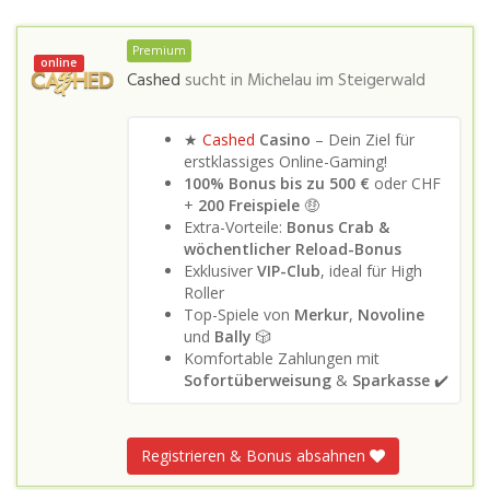
Premium
online
Cashed
sucht in
Michelau im Steigerwald
★
Cashed
Casino
– Dein Ziel für
erstklassiges Online-Gaming!
100% Bonus bis zu 500 €
oder CHF
+
200 Freispiele
🤑
Extra-Vorteile:
Bonus Crab &
wöchentlicher Reload-Bonus
Exklusiver
VIP-Club
, ideal für High
Roller
Top-Spiele von
Merkur
,
Novoline
und
Bally
🎲
Komfortable Zahlungen mit
Sofortüberweisung
&
Sparkasse
✔️
Registrieren & Bonus absahnen