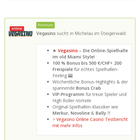
Premium
online
Vegasino
sucht in
Michelau im Steigerwald
★
Vegasino
– Die Online-Spielhalle
im old Miami Style!
100 % Bonus bis 500 €/CHF
+
200
Freispiele
für echtes Spielhallen-
Feeling 🎰
Wöchentliche Bonus-Highlights & der
spannende
Bonus Crab
VIP-Programm
für treue Spieler und
High Roller-Vorteile
Original-Spielhallen-Klassiker wie
Merkur
,
Novoline
&
Bally
🃏
>
Vegasino Online Casino Testbericht
mit mehr Infos