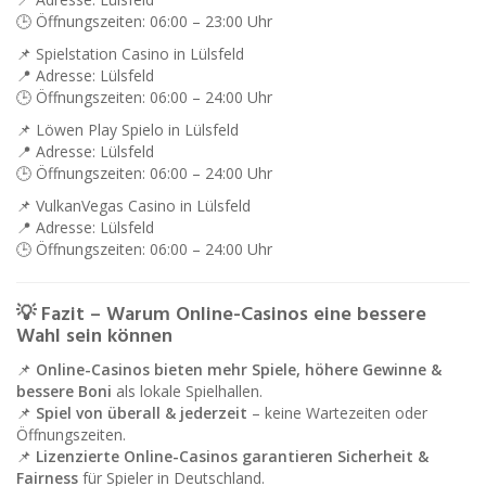
🕒 Öffnungszeiten: 06:00 – 23:00 Uhr
📌 Spielstation Casino in Lülsfeld
📍 Adresse: Lülsfeld
🕒 Öffnungszeiten: 06:00 – 24:00 Uhr
📌 Löwen Play Spielo in Lülsfeld
📍 Adresse: Lülsfeld
🕒 Öffnungszeiten: 06:00 – 24:00 Uhr
📌 VulkanVegas Casino in Lülsfeld
📍 Adresse: Lülsfeld
🕒 Öffnungszeiten: 06:00 – 24:00 Uhr
💡 Fazit – Warum Online-Casinos eine bessere
Wahl sein können
📌
Online-Casinos bieten mehr Spiele, höhere Gewinne &
bessere Boni
als lokale Spielhallen.
📌
Spiel von überall & jederzeit
– keine Wartezeiten oder
Öffnungszeiten.
📌
Lizenzierte Online-Casinos garantieren Sicherheit &
Fairness
für Spieler in Deutschland.