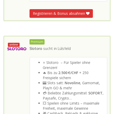
Registrieren & Bonus absahnen
Premium
online
Slotoro
sucht in
Lülsfeld
⭐ Slotoro – Für Spieler ohne
Grenzen!
🔥 Bis zu
2.500 €/CHF
+ 250
Freispiele sichern
🎰 Slots satt:
Novoline
, Gamomat,
Play’n GO & mehr
💳 Beliebte Zahlungsmittel:
SOFORT
,
Paysafe, Crypto…
💥 Spielen ohne Limits – maximale
Freiheit, maximale Gewinne
🎁 Cashback, Reloads & exklusive