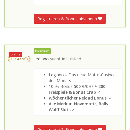
Registrieren & Bonus absahnen
Premium
online
Legiano
sucht in
Lülsfeld
Legiano – Das neue Motto-Casino
des Monats
100% Bonus
500 €/CHF + 200
Freispiele & Bonus Crab
✓
Wöchentlicher Reload Bonus
✓
Alle Merkur, Novomatic, Bally
Wulff Slots
✓
Registrieren & Bonus absahnen