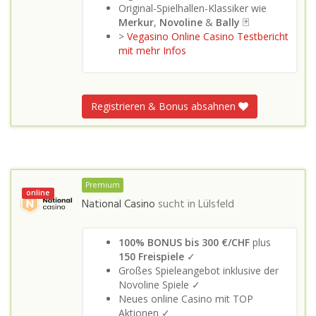
Original-Spielhallen-Klassiker wie
Merkur
,
Novoline
&
Bally
🃏
>
Vegasino Online Casino Testbericht
mit mehr Infos
Registrieren & Bonus absahnen
Premium
online
National Casino
sucht in
Lülsfeld
100% BONUS bis 300 €/CHF
plus
150 Freispiele
✓
Großes Spieleangebot inklusive der
Novoline Spiele ✓
Neues online Casino mit TOP
Aktionen ✓