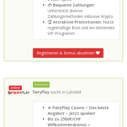
💳
Bequeme Zahlungen:
Unterstützt diverse
Zahlungsmethoden inklusive Krypto
🏆
Attraktive Promotionen:
Nutze
regelmäßige Boni und ein lohnendes
VIP-Programm
Registrieren & Bonus absahnen
Premium
online
FieryPlay
sucht in
Lülsfeld
★
FieryPlay Casino
>
Das beste
Angebot – Jetzt spielen!
Bis zu 2500€/CHF
Willkommensbonus
✓