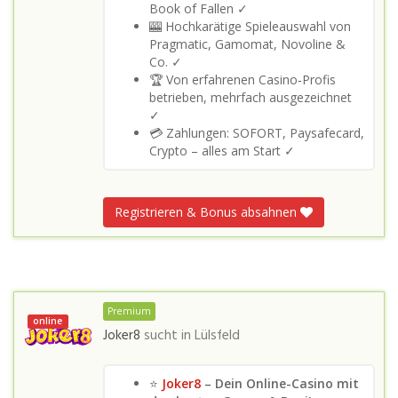
Book of Fallen ✓
🎰 Hochkarätige Spieleauswahl von
Pragmatic, Gamomat, Novoline &
Co. ✓
🏆 Von erfahrenen Casino‑Profis
betrieben, mehrfach ausgezeichnet
✓
💳 Zahlungen: SOFORT, Paysafecard,
Crypto – alles am Start ✓
Registrieren & Bonus absahnen
Premium
online
Joker8
sucht in
Lülsfeld
⭐
Joker8
– Dein Online-Casino mit