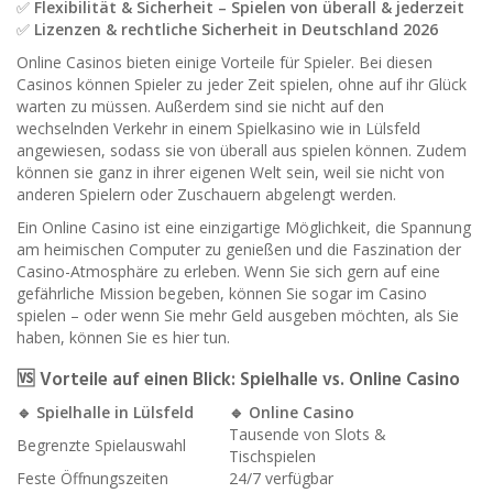
✅
Flexibilität & Sicherheit – Spielen von überall & jederzeit
✅
Lizenzen & rechtliche Sicherheit in Deutschland 2026
Online Casinos bieten einige Vorteile für Spieler. Bei diesen
Casinos können Spieler zu jeder Zeit spielen, ohne auf ihr Glück
warten zu müssen. Außerdem sind sie nicht auf den
wechselnden Verkehr in einem Spielkasino wie in Lülsfeld
angewiesen, sodass sie von überall aus spielen können. Zudem
können sie ganz in ihrer eigenen Welt sein, weil sie nicht von
anderen Spielern oder Zuschauern abgelengt werden.
Ein Online Casino ist eine einzigartige Möglichkeit, die Spannung
am heimischen Computer zu genießen und die Faszination der
Casino-Atmosphäre zu erleben. Wenn Sie sich gern auf eine
gefährliche Mission begeben, können Sie sogar im Casino
spielen – oder wenn Sie mehr Geld ausgeben möchten, als Sie
haben, können Sie es hier tun.
🆚 Vorteile auf einen Blick: Spielhalle vs. Online Casino
🔹
Spielhalle in Lülsfeld
🔹
Online Casino
Tausende von Slots &
Begrenzte Spielauswahl
Tischspielen
Feste Öffnungszeiten
24/7 verfügbar