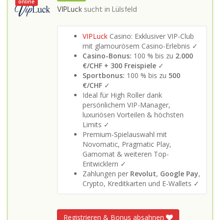
online
VIPLuck
sucht in
Lülsfeld
VIPLuck
Casino: Exklusiver VIP-Club
mit glamourösem Casino-Erlebnis ✓
Casino-Bonus:
100 % bis zu
2.000
€/CHF + 300 Freispiele
✓
Sportbonus:
100 % bis zu
500
€/CHF
✓
Ideal für High Roller dank
persönlichem VIP-Manager,
luxuriösen Vorteilen & höchsten
Limits ✓
Premium-Spielauswahl mit
Novomatic, Pragmatic Play,
Gamomat & weiteren Top-
Entwicklern ✓
Zahlungen per
Revolut
,
Google Pay
,
Crypto, Kreditkarten und E-Wallets ✓
Registrieren & Bonus absahnen