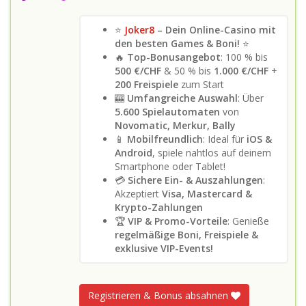
⭐
Joker8
– Dein Online-Casino mit
den besten Games & Boni!
⭐
🔥
Top-Bonusangebot
: 100 % bis
500 €/CHF
& 50 % bis
1.000 €/CHF
+
200 Freispiele
zum Start
🎰
Umfangreiche Auswahl
: Über
5.600 Spielautomaten
von
Novomatic, Merkur, Bally
📱
Mobilfreundlich
: Ideal für
iOS &
Android
, spiele nahtlos auf deinem
Smartphone oder Tablet!
💳
Sichere Ein- & Auszahlungen
:
Akzeptiert
Visa, Mastercard &
Krypto-Zahlungen
🏆
VIP & Promo-Vorteile
: Genieße
regelmäßige Boni, Freispiele &
exklusive VIP-Events!
Registrieren & Bonus absahnen