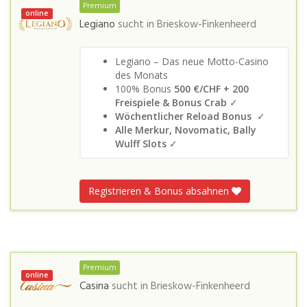
Premium
online
Legiano
sucht in
Brieskow-Finkenheerd
Legiano – Das neue Motto-Casino
des Monats
100% Bonus
500 €/CHF + 200
Freispiele & Bonus Crab
✓
Wöchentlicher Reload Bonus
✓
Alle Merkur, Novomatic, Bally
Wulff Slots
✓
Registrieren & Bonus absahnen
Premium
online
Casina
sucht in
Brieskow-Finkenheerd