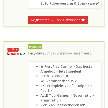
Sofortüberweisung
&
Sparkasse
✔️
Registrieren & Bonus absahnen
Premium
online
FieryPlay
sucht in
Brieskow-Finkenheerd
★
FieryPlay Casino
>
Das beste
Angebot – Jetzt spielen!
Bis zu 2500€/CHF
Willkommensbonus
✓
350 Freispiele
, z.B. für
Dolphin’s
Pearl
✓
ALLE Top-Games
>
Novomatic
✓
Pragmatic
✓
Viele Zahlungsmethoden mit