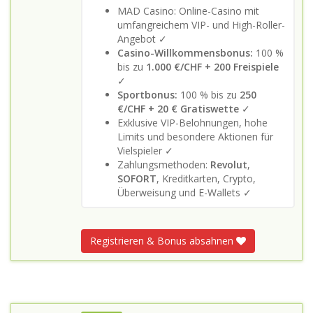
MAD Casino: Online-Casino mit
umfangreichem VIP- und High-Roller-
Angebot ✓
Casino-Willkommensbonus:
100 %
bis zu
1.000 €/CHF + 200 Freispiele
✓
Sportbonus:
100 % bis zu
250
€/CHF + 20 € Gratiswette
✓
Exklusive VIP-Belohnungen, hohe
Limits und besondere Aktionen für
Vielspieler ✓
Zahlungsmethoden:
Revolut
,
SOFORT
, Kreditkarten, Crypto,
Überweisung und E-Wallets ✓
Registrieren & Bonus absahnen