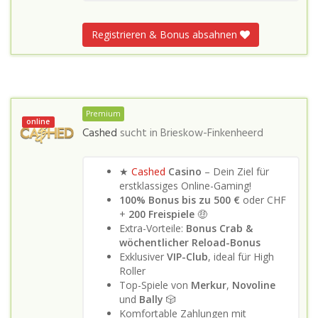
Registrieren & Bonus absahnen
Premium
online
Cashed
sucht in
Brieskow-Finkenheerd
★
Cashed
Casino
– Dein Ziel für
erstklassiges Online-Gaming!
100% Bonus bis zu 500 €
oder CHF
+
200 Freispiele
🤑
Extra-Vorteile:
Bonus Crab &
wöchentlicher Reload-Bonus
Exklusiver
VIP-Club
, ideal für High
Roller
Top-Spiele von
Merkur
,
Novoline
und
Bally
🎲
Komfortable Zahlungen mit