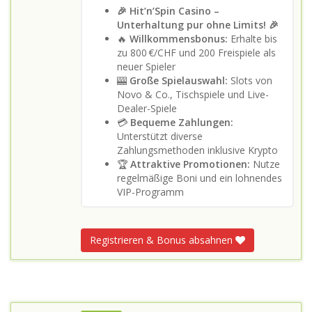
🎉 Hit’n’Spin Casino –
Unterhaltung pur ohne Limits! 🎉
🔥
Willkommensbonus:
Erhalte bis
zu 800 €/CHF und 200 Freispiele als
neuer Spieler
🎰
Große Spielauswahl:
Slots von
Novo & Co., Tischspiele und Live-
Dealer-Spiele
💳
Bequeme Zahlungen:
Unterstützt diverse
Zahlungsmethoden inklusive Krypto
🏆
Attraktive Promotionen:
Nutze
regelmäßige Boni und ein lohnendes
VIP-Programm
Registrieren & Bonus absahnen