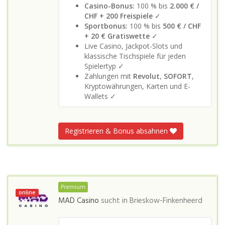
Casino-Bonus:
100 % bis
2.000 € /
CHF + 200 Freispiele
✓
Sportbonus:
100 % bis
500 € / CHF
+ 20 € Gratiswette
✓
Live Casino, Jackpot-Slots und
klassische Tischspiele für jeden
Spielertyp ✓
Zahlungen mit
Revolut
,
SOFORT
,
Kryptowährungen, Karten und E-
Wallets ✓
Registrieren & Bonus absahnen
Premium
online
MAD Casino
sucht in
Brieskow-Finkenheerd