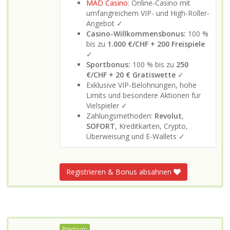
MAD Casino
: Online-Casino mit
umfangreichem VIP- und High-Roller-
Angebot ✓
Casino-Willkommensbonus:
100 %
bis zu
1.000 €/CHF + 200 Freispiele
✓
Sportbonus:
100 % bis zu
250
€/CHF + 20 € Gratiswette
✓
Exklusive VIP-Belohnungen, hohe
Limits und besondere Aktionen für
Vielspieler ✓
Zahlungsmethoden:
Revolut
,
SOFORT
, Kreditkarten, Crypto,
Überweisung und E-Wallets ✓
Registrieren & Bonus absahnen
Premium