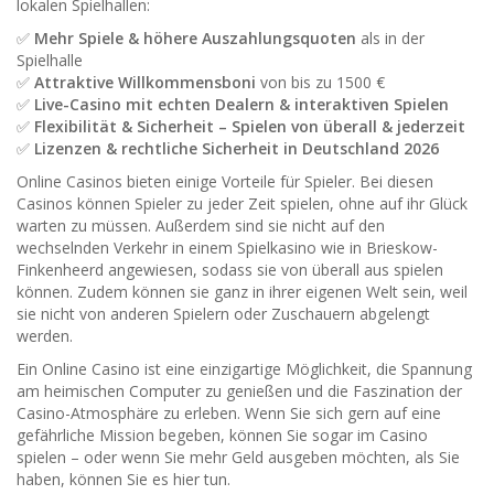
lokalen Spielhallen:
✅
Mehr Spiele & höhere Auszahlungsquoten
als in der
Spielhalle
✅
Attraktive Willkommensboni
von bis zu 1500 €
✅
Live-Casino mit echten Dealern & interaktiven Spielen
✅
Flexibilität & Sicherheit – Spielen von überall & jederzeit
✅
Lizenzen & rechtliche Sicherheit in Deutschland 2026
Online Casinos bieten einige Vorteile für Spieler. Bei diesen
Casinos können Spieler zu jeder Zeit spielen, ohne auf ihr Glück
warten zu müssen. Außerdem sind sie nicht auf den
wechselnden Verkehr in einem Spielkasino wie in Brieskow-
Finkenheerd angewiesen, sodass sie von überall aus spielen
können. Zudem können sie ganz in ihrer eigenen Welt sein, weil
sie nicht von anderen Spielern oder Zuschauern abgelengt
werden.
Ein Online Casino ist eine einzigartige Möglichkeit, die Spannung
am heimischen Computer zu genießen und die Faszination der
Casino-Atmosphäre zu erleben. Wenn Sie sich gern auf eine
gefährliche Mission begeben, können Sie sogar im Casino
spielen – oder wenn Sie mehr Geld ausgeben möchten, als Sie
haben, können Sie es hier tun.