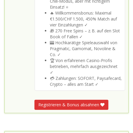
Chill‑Modus, aber mit richtigem
Einsatz! ⭐
🔥 Willkommensbonus: Maximal
€1.500/CHF 1.500, 450% Match auf
vier Einzahlungen ✓
🎁 270 Free Spins – z. B. auf den Slot
Book of Fallen ✓
🎰 Hochkarätige Spieleauswahl von
Pragmatic, Gamomat, Novoline &
Co. ✓
🏆 Von erfahrenen Casino‑Profis
betrieben, mehrfach ausgezeichnet
✓
💳 Zahlungen: SOFORT, Paysafecard,
Crypto – alles am Start ✓
Registrieren & Bonus absahnen