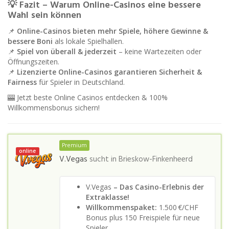
💡 Fazit – Warum Online-Casinos eine bessere
Wahl sein können
📌
Online-Casinos bieten mehr Spiele, höhere Gewinne &
bessere Boni
als lokale Spielhallen.
📌
Spiel von überall & jederzeit
– keine Wartezeiten oder
Öffnungszeiten.
📌
Lizenzierte Online-Casinos garantieren Sicherheit &
Fairness
für Spieler in Deutschland.
🎰 Jetzt beste Online Casinos entdecken & 100%
Willkommensbonus sichern!
Premium
online
V.Vegas
sucht in
Brieskow-Finkenheerd
V.Vegas
– Das Casino-Erlebnis der
Extraklasse!
Willkommenspaket:
1.500 €/CHF
Bonus plus 150 Freispiele für neue
Spieler