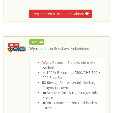
Registrieren & Bonus absahnen
Premium
online
Wyns
sucht in
Brieskow-Finkenheerd
Wyns
Casino – Für alle, die mehr
wollen!
✨ 100 % Bonus bis €500/CHF 500 +
200 Free Spins
🎰 Riesige Slot-Auswahl: Merkur,
Pragmatic, uvm.
💼 Schnelle Ein-/Auszahlungen inkl.
Krypto
👑 VIP-Treatment mit Cashback &
Extras