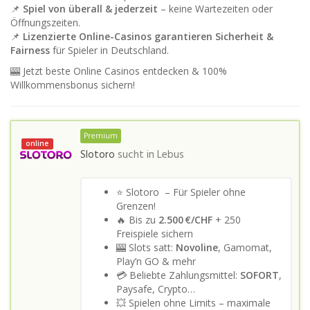
📌
Spiel von überall & jederzeit
– keine Wartezeiten oder
Öffnungszeiten.
📌
Lizenzierte Online-Casinos garantieren Sicherheit &
Fairness
für Spieler in Deutschland.
🎰 Jetzt beste Online Casinos entdecken & 100%
Willkommensbonus sichern!
Premium
online
Slotoro
sucht in
Lebus
⭐ Slotoro – Für Spieler ohne
Grenzen!
🔥 Bis zu
2.500 €/CHF
+ 250
Freispiele sichern
🎰 Slots satt:
Novoline
, Gamomat,
Play’n GO & mehr
💳 Beliebte Zahlungsmittel:
SOFORT
,
Paysafe, Crypto…
💥 Spielen ohne Limits – maximale