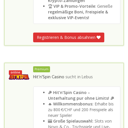
Krypto-Zahlungen
🏆
VIP & Promo-Vorteile
: Genieße
regelmäßige Boni, Freispiele &
exklusive VIP-Events!
Registrieren & Bonus absahnen
Premium
online
Hit’n’Spin Casino
sucht in
Lebus
🎉 Hit’n’Spin Casino –
Unterhaltung pur ohne Limits! 🎉
🔥
Willkommensbonus:
Erhalte bis
zu 800 €/CHF und 200 Freispiele als
neuer Spieler
🎰
Große Spielauswahl:
Slots von
Novo & Co., Tischspiele und Live-