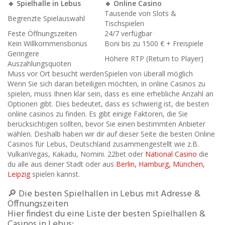
🔹
Spielhalle in Lebus
🔹
Online Casino
Tausende von Slots &
Begrenzte Spielauswahl
Tischspielen
Feste Öffnungszeiten
24/7 verfügbar
Kein Willkommensbonus
Boni bis zu 1500 € + Freispiele
Geringere
Höhere RTP (Return to Player)
Auszahlungsquoten
Muss vor Ort besucht werden
Spielen von überall möglich
Wenn Sie sich daran beteiligen möchten, in online Casinos zu
spielen, muss Ihnen klar sein, dass es eine erhebliche Anzahl an
Optionen gibt. Dies bedeutet, dass es schwierig ist, die besten
online casinos zu finden. Es gibt einige Faktoren, die Sie
berücksichtigen sollten, bevor Sie einen bestimmten Anbieter
wählen. Deshalb haben wir dir auf dieser Seite die besten Online
Casinos für Lebus, Deutschland zusammengestellt wie z.B.
VulkanVegas, Kakadu, Nomini. 22bet oder
National Casino
die
du alle aus deiner Stadt oder aus
Berlin
,
Hamburg
,
München,
Leipzig
spielen kannst.
🔎 Die besten Spielhallen in Lebus mit Adresse &
Öffnungszeiten
Hier findest du eine Liste der besten Spielhallen &
Casinos in Lebus: