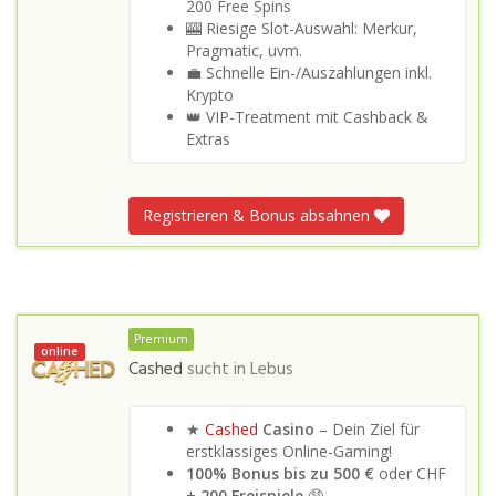
200 Free Spins
🎰 Riesige Slot-Auswahl: Merkur,
Pragmatic, uvm.
💼 Schnelle Ein-/Auszahlungen inkl.
Krypto
👑 VIP-Treatment mit Cashback &
Extras
Registrieren & Bonus absahnen
Premium
online
Cashed
sucht in
Lebus
★
Cashed
Casino
– Dein Ziel für
erstklassiges Online-Gaming!
100% Bonus bis zu 500 €
oder CHF
+
200 Freispiele
🤑