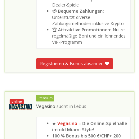
Dealer-Spiele
💳
Bequeme Zahlungen:
Unterstützt diverse
Zahlungsmethoden inklusive Krypto
🏆
Attraktive Promotionen:
Nutze
regelmäßige Boni und ein lohnendes
VIP-Programm
Registrieren & Bonus absahnen
Premium
online
Vegasino
sucht in
Lebus
★
Vegasino
– Die Online-Spielhalle
im old Miami Style!
100 % Bonus bis 500 €/CHF
+
200