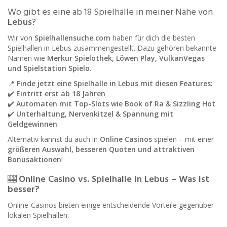
Wo gibt es eine ab 18 Spielhalle in meiner Nähe von
Lebus
?
Wir von
Spielhallensuche.com
haben für dich die besten
Spielhallen in Lebus zusammengestellt. Dazu gehören bekannte
Namen wie
Merkur Spielothek, Löwen Play, VulkanVegas
und Spielstation Spielo
.
📍
Finde jetzt eine Spielhalle in Lebus mit diesen Features:
✔️
Eintritt erst ab 18 Jahren
✔️
Automaten mit Top-Slots wie Book of Ra & Sizzling Hot
✔️
Unterhaltung, Nervenkitzel & Spannung mit
Geldgewinnen
Alternativ kannst du auch in
Online Casinos
spielen – mit einer
größeren Auswahl, besseren Quoten und attraktiven
Bonusaktionen
!
🎰
Online Casino vs. Spielhalle in Lebus – Was ist
besser?
Online-Casinos bieten einige entscheidende Vorteile gegenüber
lokalen Spielhallen: