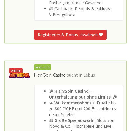
Freiheit, maximale Gewinne
🎁 Cashback, Reloads & exklusive
VIP-Angebote
Registrieren & Bonus absahnen
Premium
online
Hit’n’Spin Casino
sucht in
Lebus
🎉 Hit’n’Spin Casino –
Unterhaltung pur ohne Limits! 🎉
🔥
Willkommensbonus:
Erhalte bis
zu 800 €/CHF und 200 Freispiele als
neuer Spieler
🎰
Große Spielauswahl:
Slots von
Novo & Co., Tischspiele und Live-