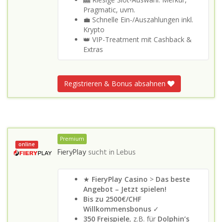
Pragmatic, uvm.
💼 Schnelle Ein-/Auszahlungen inkl.
Krypto
👑 VIP-Treatment mit Cashback &
Extras
Registrieren & Bonus absahnen
Premium
online
FieryPlay
sucht in
Lebus
★
FieryPlay Casino
>
Das beste
Angebot – Jetzt spielen!
Bis zu 2500€/CHF
Willkommensbonus
✓
350 Freispiele
, z.B. für
Dolphin’s