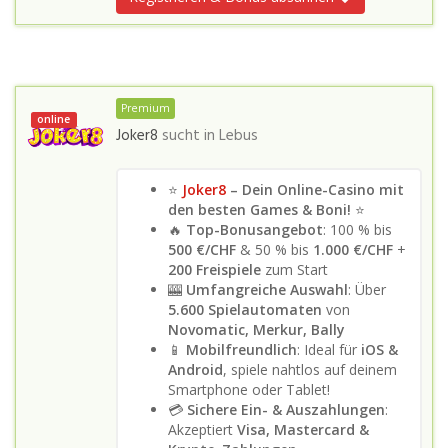
Premium
online
Joker8
sucht in
Lebus
⭐
Joker8
– Dein Online-Casino mit
den besten Games & Boni!
⭐
🔥
Top-Bonusangebot
: 100 % bis
500 €/CHF
& 50 % bis
1.000 €/CHF
+
200 Freispiele
zum Start
🎰
Umfangreiche Auswahl
: Über
5.600 Spielautomaten
von
Novomatic, Merkur, Bally
📱
Mobilfreundlich
: Ideal für
iOS &
Android
, spiele nahtlos auf deinem
Smartphone oder Tablet!
💳
Sichere Ein- & Auszahlungen
:
Akzeptiert
Visa, Mastercard &