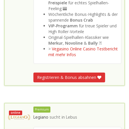
Freispiele
für echtes Spielhallen-
Feeling 🎰
Wöchentliche Bonus-Highlights & der
spannende
Bonus Crab
VIP-Programm
für treue Spieler und
High Roller-Vorteile
Original-Spielhallen-Klassiker wie
Merkur
,
Novoline
&
Bally
🃏
>
Vegasino Online Casino Testbericht
mit mehr Infos
Registrieren & Bonus absahnen
Premium
online
Legiano
sucht in
Lebus