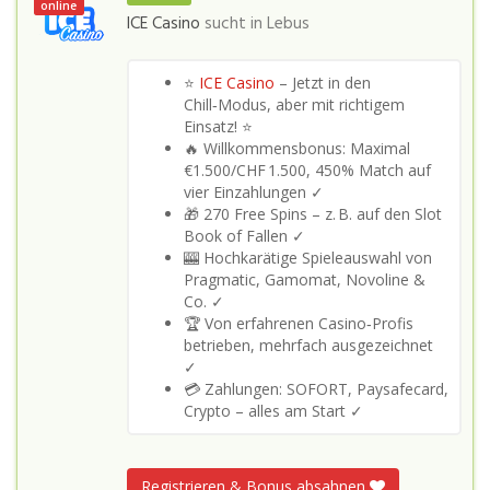
online
ICE Casino
sucht in
Lebus
⭐
ICE Casino
– Jetzt in den
Chill‑Modus, aber mit richtigem
Einsatz! ⭐
🔥 Willkommensbonus: Maximal
€1.500/CHF 1.500, 450% Match auf
vier Einzahlungen ✓
🎁 270 Free Spins – z. B. auf den Slot
Book of Fallen ✓
🎰 Hochkarätige Spieleauswahl von
Pragmatic, Gamomat, Novoline &
Co. ✓
🏆 Von erfahrenen Casino‑Profis
betrieben, mehrfach ausgezeichnet
✓
💳 Zahlungen: SOFORT, Paysafecard,
Crypto – alles am Start ✓
Registrieren & Bonus absahnen