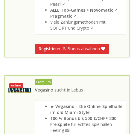
Pearl
✓
ALLE Top-Games
>
Novomatic
✓
Pragmatic
✓
Viele Zahlungsmethoden mit
SOFORT und Crypto ✓
Registrieren & Bonus absahnen
Premium
online
Vegasino
sucht in
Lebus
★
Vegasino – Die Online-Spielhalle
im old Miami Style!
100 % Bonus bis 500 €/CHF
+
200
Freispiele
für echtes Spielhallen-
Feeling 🎰