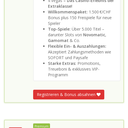
V.Vegas
– Das Casino-Erlebnis der
Extraklasse!
Willkommenspaket:
1.500 €/CHF
Bonus plus 150 Freispiele für neue
Spieler
Top-Spiele:
Über 5.000 Titel –
darunter Slots von
Novomatic
,
Gamomat
& Co.
Flexible Ein- & Auszahlungen:
Akzeptiert Zahlungsmethoden wie
SOFORT und Paysafe
Starke Extras:
Promotions,
Treueboni & exklusives VIP-
Programm
Registrieren & Bonus absahnen
Premium