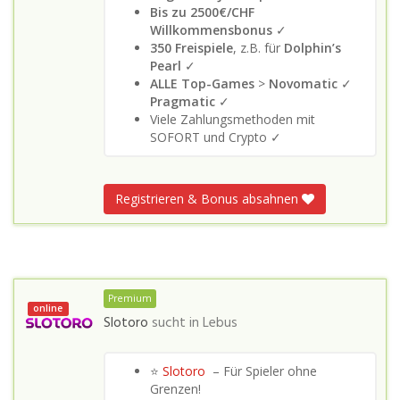
Bis zu 2500€/CHF
Willkommensbonus
✓
350 Freispiele
, z.B. für
Dolphin’s
Pearl
✓
ALLE Top-Games
>
Novomatic
✓
Pragmatic
✓
Viele Zahlungsmethoden mit
SOFORT und Crypto ✓
Registrieren & Bonus absahnen
Premium
online
Slotoro
sucht in
Lebus
⭐
Slotoro
– Für Spieler ohne
Grenzen!