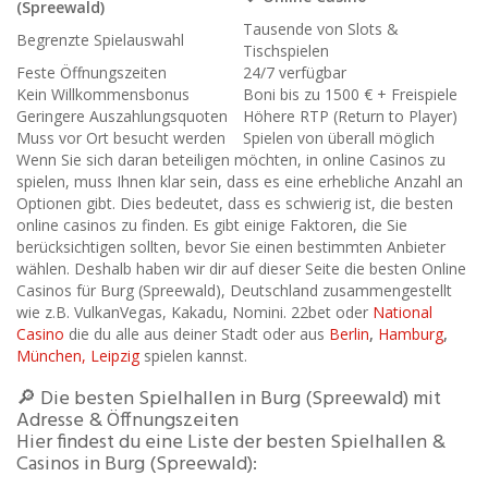
(Spreewald)
Tausende von Slots &
Begrenzte Spielauswahl
Tischspielen
Feste Öffnungszeiten
24/7 verfügbar
Kein Willkommensbonus
Boni bis zu 1500 € + Freispiele
Geringere Auszahlungsquoten
Höhere RTP (Return to Player)
Muss vor Ort besucht werden
Spielen von überall möglich
Wenn Sie sich daran beteiligen möchten, in online Casinos zu
spielen, muss Ihnen klar sein, dass es eine erhebliche Anzahl an
Optionen gibt. Dies bedeutet, dass es schwierig ist, die besten
online casinos zu finden. Es gibt einige Faktoren, die Sie
berücksichtigen sollten, bevor Sie einen bestimmten Anbieter
wählen. Deshalb haben wir dir auf dieser Seite die besten Online
Casinos für Burg (Spreewald), Deutschland zusammengestellt
wie z.B. VulkanVegas, Kakadu, Nomini. 22bet oder
National
Casino
die du alle aus deiner Stadt oder aus
Berlin
,
Hamburg
,
München,
Leipzig
spielen kannst.
🔎 Die besten Spielhallen in Burg (Spreewald) mit
Adresse & Öffnungszeiten
Hier findest du eine Liste der besten Spielhallen &
Casinos in Burg (Spreewald):