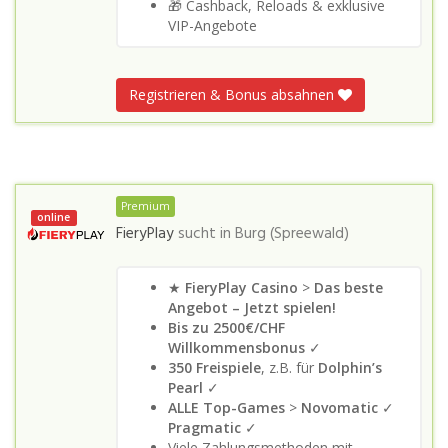
🎁 Cashback, Reloads & exklusive
VIP-Angebote
Registrieren & Bonus absahnen
Premium
online
FieryPlay
sucht in
Burg (Spreewald)
★
FieryPlay Casino
>
Das beste
Angebot – Jetzt spielen!
Bis zu 2500€/CHF
Willkommensbonus
✓
350 Freispiele
, z.B. für
Dolphin’s
Pearl
✓
ALLE Top-Games
>
Novomatic
✓
Pragmatic
✓
Viele Zahlungsmethoden mit