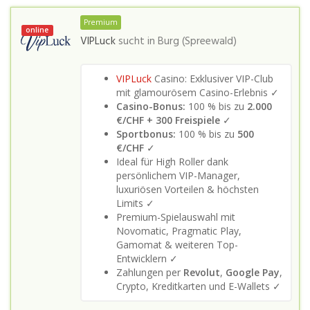
Premium
online
VIPLuck
sucht in
Burg (Spreewald)
VIPLuck
Casino: Exklusiver VIP-Club
mit glamourösem Casino-Erlebnis ✓
Casino-Bonus:
100 % bis zu
2.000
€/CHF + 300 Freispiele
✓
Sportbonus:
100 % bis zu
500
€/CHF
✓
Ideal für High Roller dank
persönlichem VIP-Manager,
luxuriösen Vorteilen & höchsten
Limits ✓
Premium-Spielauswahl mit
Novomatic, Pragmatic Play,
Gamomat & weiteren Top-
Entwicklern ✓
Zahlungen per
Revolut
,
Google Pay
,
Crypto, Kreditkarten und E-Wallets ✓