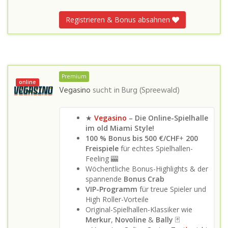
Registrieren & Bonus absahnen
Premium
online
Vegasino
sucht in
Burg (Spreewald)
★
Vegasino
– Die Online-Spielhalle
im old Miami Style!
100 % Bonus bis 500 €/CHF
+
200
Freispiele
für echtes Spielhallen-
Feeling 🎰
Wöchentliche Bonus-Highlights & der
spannende
Bonus Crab
VIP-Programm
für treue Spieler und
High Roller-Vorteile
Original-Spielhallen-Klassiker wie
Merkur
,
Novoline
&
Bally
🃏