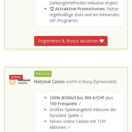
Zahlungsmethoden inklusive Krypto
🏆
Attraktive Promotionen:
Nutze
regelmäßige Boni und ein lohnendes
VIP-Programm
Registrieren & Bonus absahnen
Premium
online
National Casino
sucht in
Burg (Spreewald)
100% BONUS bis 300 €/CHF
plus
150 Freispiele
✓
Großes Spieleangebot inklusive der
Novoline Spiele ✓
Neues online Casino mit TOP
Aktionen ✓