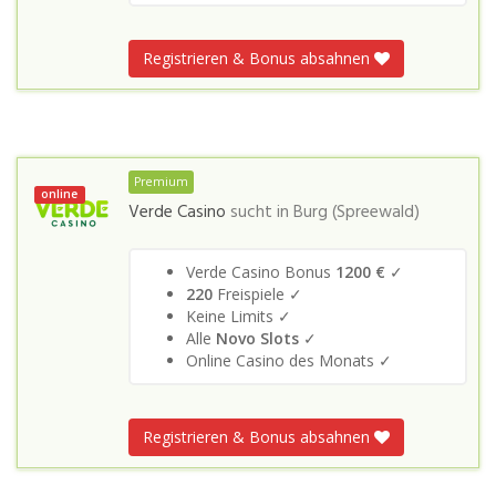
Registrieren & Bonus absahnen
Premium
online
Verde Casino
sucht in
Burg (Spreewald)
Verde Casino Bonus
1200 €
✓
220
Freispiele ✓
Keine Limits ✓
Alle
Novo Slots
✓
Online Casino des Monats ✓
Registrieren & Bonus absahnen