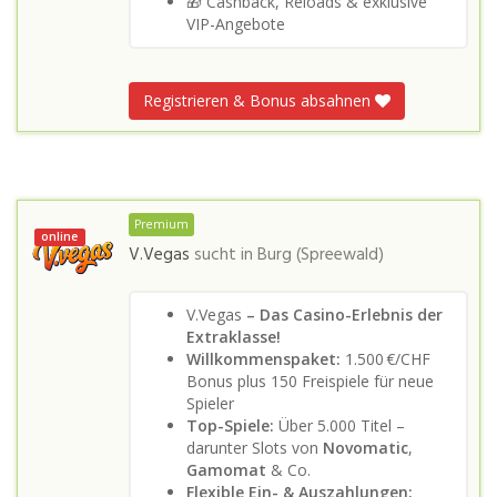
🎁 Cashback, Reloads & exklusive
VIP-Angebote
Registrieren & Bonus absahnen
Premium
online
V.Vegas
sucht in
Burg (Spreewald)
V.Vegas
– Das Casino-Erlebnis der
Extraklasse!
Willkommenspaket:
1.500 €/CHF
Bonus plus 150 Freispiele für neue
Spieler
Top-Spiele:
Über 5.000 Titel –
darunter Slots von
Novomatic
,
Gamomat
& Co.
Flexible Ein- & Auszahlungen: