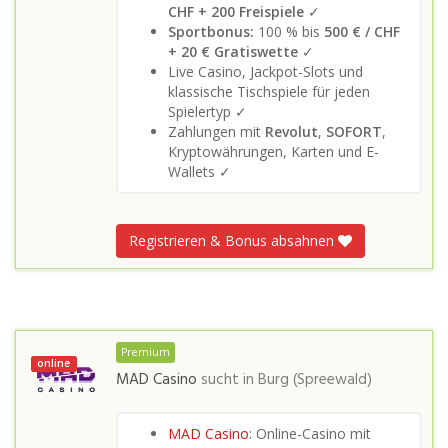
CHF + 200 Freispiele
✓
Sportbonus:
100 % bis
500 € / CHF
+ 20 € Gratiswette
✓
Live Casino, Jackpot-Slots und
klassische Tischspiele für jeden
Spielertyp ✓
Zahlungen mit
Revolut
,
SOFORT
,
Kryptowährungen, Karten und E-
Wallets ✓
Registrieren & Bonus absahnen
Premium
online
MAD Casino
sucht in
Burg (Spreewald)
MAD Casino
: Online-Casino mit