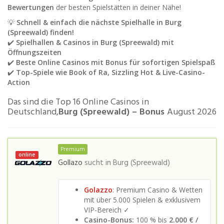
Bewertungen
der besten Spielstätten in deiner Nähe!
💡
Schnell & einfach die nächste Spielhalle in Burg
(Spreewald) finden!
✔️
Spielhallen & Casinos in Burg (Spreewald) mit
Öffnungszeiten
✔️
Beste Online Casinos mit Bonus für sofortigen Spielspaß
✔️
Top-Spiele wie Book of Ra, Sizzling Hot & Live-Casino-
Action
Das sind die Top 16 Online Casinos in
Deutschland,
Burg (Spreewald) – Bonus
August 2026
Premium
online
Gollazo
sucht in
Burg (Spreewald)
Golazzo
: Premium Casino & Wetten
mit über 5.000 Spielen & exklusivem
VIP-Bereich ✓
Casino-Bonus:
100 % bis
2.000 € /