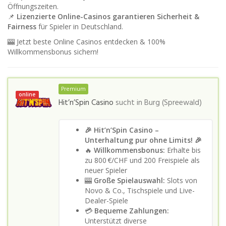
Öffnungszeiten.
📌
Lizenzierte Online-Casinos garantieren Sicherheit &
Fairness
für Spieler in Deutschland.
🎰 Jetzt beste Online Casinos entdecken & 100%
Willkommensbonus sichern!
Premium
online
Hit’n’Spin Casino
sucht in
Burg (Spreewald)
🎉 Hit’n’Spin Casino –
Unterhaltung pur ohne Limits! 🎉
🔥
Willkommensbonus:
Erhalte bis
zu 800 €/CHF und 200 Freispiele als
neuer Spieler
🎰
Große Spielauswahl:
Slots von
Novo & Co., Tischspiele und Live-
Dealer-Spiele
💳
Bequeme Zahlungen:
Unterstützt diverse