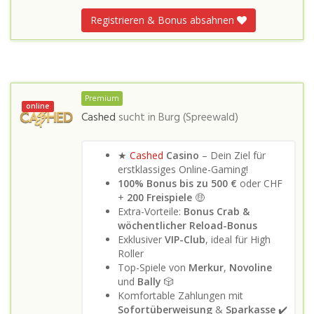
Registrieren & Bonus absahnen
Premium
online
Cashed
sucht in
Burg (Spreewald)
★
Cashed
Casino
– Dein Ziel für
erstklassiges Online-Gaming!
100% Bonus bis zu 500 €
oder CHF
+
200 Freispiele
🤑
Extra-Vorteile:
Bonus Crab &
wöchentlicher Reload-Bonus
Exklusiver
VIP-Club
, ideal für High
Roller
Top-Spiele von
Merkur
,
Novoline
und
Bally
🎲
Komfortable Zahlungen mit
Sofortüberweisung
&
Sparkasse
✔️