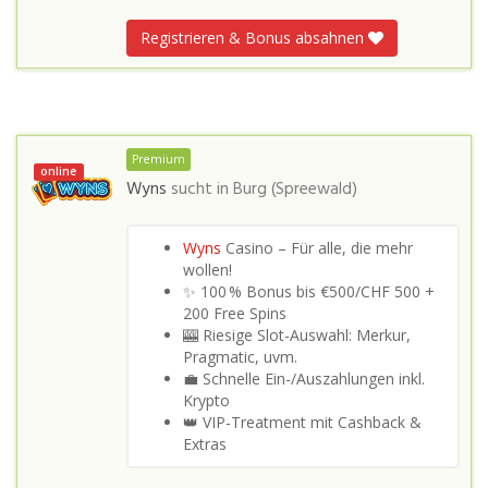
Registrieren & Bonus absahnen
Premium
online
Wyns
sucht in
Burg (Spreewald)
Wyns
Casino – Für alle, die mehr
wollen!
✨ 100 % Bonus bis €500/CHF 500 +
200 Free Spins
🎰 Riesige Slot-Auswahl: Merkur,
Pragmatic, uvm.
💼 Schnelle Ein-/Auszahlungen inkl.
Krypto
👑 VIP-Treatment mit Cashback &
Extras