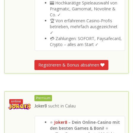
🎰 Hochkarätige Spieleauswahl von
Pragmatic, Gamomat, Novoline &
Co. ✓
🏆 Von erfahrenen Casino‑Profis
betrieben, mehrfach ausgezeichnet
✓
💳 Zahlungen: SOFORT, Paysafecard,
Crypto – alles am Start ✓
Registrieren & Bonus absahnen
Premium
online
Joker8
sucht in
Calau
⭐
Joker8
– Dein Online-Casino mit
den besten Games & Boni!
⭐