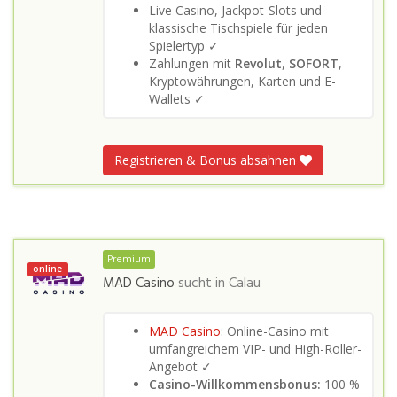
Live Casino, Jackpot-Slots und
klassische Tischspiele für jeden
Spielertyp ✓
Zahlungen mit
Revolut
,
SOFORT
,
Kryptowährungen, Karten und E-
Wallets ✓
Registrieren & Bonus absahnen
Premium
online
MAD Casino
sucht in
Calau
MAD Casino
: Online-Casino mit
umfangreichem VIP- und High-Roller-
Angebot ✓
Casino-Willkommensbonus:
100 %