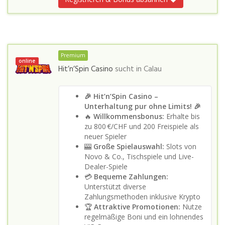
Premium
online
Hit’n’Spin Casino
sucht in
Calau
🎉 Hit’n’Spin Casino –
Unterhaltung pur ohne Limits! 🎉
🔥
Willkommensbonus:
Erhalte bis
zu 800 €/CHF und 200 Freispiele als
neuer Spieler
🎰
Große Spielauswahl:
Slots von
Novo & Co., Tischspiele und Live-
Dealer-Spiele
💳
Bequeme Zahlungen:
Unterstützt diverse
Zahlungsmethoden inklusive Krypto
🏆
Attraktive Promotionen:
Nutze
regelmäßige Boni und ein lohnendes