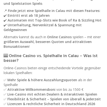
und Spielstation Spielo
.
📍
Finde jetzt eine Spielhalle in Calau mit diesen Features:
✔️
Eintritt erst ab 18 Jahren
✔️
Automaten mit Top-Slots wie Book of Ra & Sizzling Hot
✔️
Unterhaltung, Nervenkitzel & Spannung mit
Geldgewinnen
Alternativ kannst du auch in
Online Casinos
spielen – mit einer
größeren Auswahl, besseren Quoten und attraktiven
Bonusaktionen
!
🎰
Online Casino vs. Spielhalle in Calau – Was ist
besser?
Online-Casinos bieten einige entscheidende Vorteile gegenüber
lokalen Spielhallen:
✅
Mehr Spiele & höhere Auszahlungsquoten
als in der
Spielhalle
✅
Attraktive Willkommensboni
von bis zu 1500 €
✅
Live-Casino mit echten Dealern & interaktiven Spielen
✅
Flexibilität & Sicherheit – Spielen von überall & jederzeit
✅
Lizenzen & rechtliche Sicherheit in Deutschland 2026