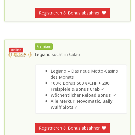
Registrieren & Bonus absahnen
Premium
online
Legiano
sucht in
Calau
Legiano – Das neue Motto-Casino
des Monats
100% Bonus
500 €/CHF + 200
Freispiele & Bonus Crab
✓
Wöchentlicher Reload Bonus
✓
Alle Merkur, Novomatic, Bally
Wulff Slots
✓
Registrieren & Bonus absahnen