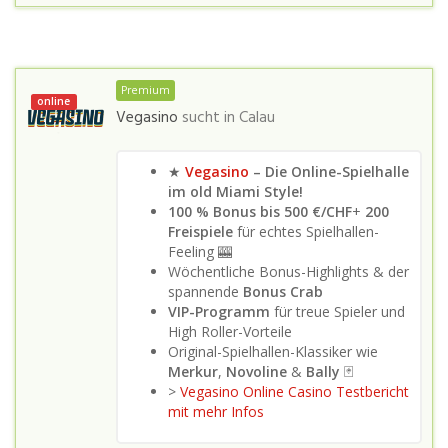
Premium
online
Vegasino
sucht in
Calau
★
Vegasino
– Die Online-Spielhalle
im old Miami Style!
100 % Bonus bis 500 €/CHF
+
200
Freispiele
für echtes Spielhallen-
Feeling 🎰
Wöchentliche Bonus-Highlights & der
spannende
Bonus Crab
VIP-Programm
für treue Spieler und
High Roller-Vorteile
Original-Spielhallen-Klassiker wie
Merkur
,
Novoline
&
Bally
🃏
>
Vegasino Online Casino Testbericht
mit mehr Infos