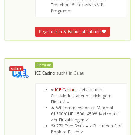
Treueboni & exklusives VIP-
Programm
Registrieren & Bonus absahnen
Premium
online
ICE Casino
sucht in
Calau
⭐
ICE Casino
– Jetzt in den
Chill‑Modus, aber mit richtigem
Einsatz! ⭐
🔥 Willkommensbonus: Maximal
€1.500/CHF 1.500, 450% Match auf
vier Einzahlungen ✓
🎁 270 Free Spins – z. B. auf den Slot
Book of Fallen ✓