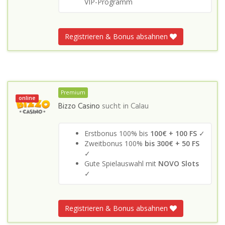
VIP-Programm
Registrieren & Bonus absahnen
Premium
online
Bizzo Casino
sucht in
Calau
Erstbonus 100% bis
100€ + 100 FS
✓
Zweitbonus 100%
bis 300€ + 50 FS
✓
Gute Spielauswahl mit
NOVO Slots
✓
Registrieren & Bonus absahnen