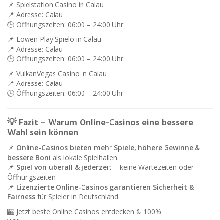
📌 Spielstation Casino in Calau
📍 Adresse: Calau
🕒 Öffnungszeiten: 06:00 – 24:00 Uhr
📌 Löwen Play Spielo in Calau
📍 Adresse: Calau
🕒 Öffnungszeiten: 06:00 – 24:00 Uhr
📌 VulkanVegas Casino in Calau
📍 Adresse: Calau
🕒 Öffnungszeiten: 06:00 – 24:00 Uhr
💡 Fazit – Warum Online-Casinos eine bessere
Wahl sein können
📌
Online-Casinos bieten mehr Spiele, höhere Gewinne &
bessere Boni
als lokale Spielhallen.
📌
Spiel von überall & jederzeit
– keine Wartezeiten oder
Öffnungszeiten.
📌
Lizenzierte Online-Casinos garantieren Sicherheit &
Fairness
für Spieler in Deutschland.
🎰 Jetzt beste Online Casinos entdecken & 100%