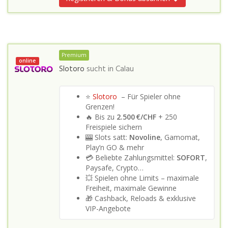
Premium
online
Slotoro
sucht in
Calau
⭐
Slotoro
– Für Spieler ohne
Grenzen!
🔥 Bis zu
2.500 €/CHF
+ 250
Freispiele sichern
🎰 Slots satt:
Novoline
, Gamomat,
Play’n GO & mehr
💳 Beliebte Zahlungsmittel:
SOFORT
,
Paysafe, Crypto…
💥 Spielen ohne Limits – maximale
Freiheit, maximale Gewinne
🎁 Cashback, Reloads & exklusive
VIP-Angebote