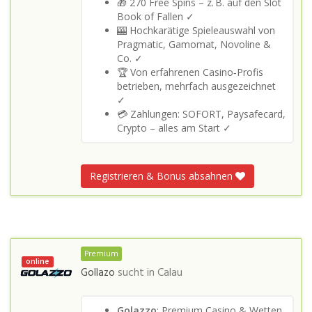
🎁 270 Free Spins – z. B. auf den Slot
Book of Fallen ✓
🎰 Hochkarätige Spieleauswahl von
Pragmatic, Gamomat, Novoline &
Co. ✓
🏆 Von erfahrenen Casino‑Profis
betrieben, mehrfach ausgezeichnet
✓
💳 Zahlungen: SOFORT, Paysafecard,
Crypto – alles am Start ✓
Registrieren & Bonus absahnen
Premium
online
Gollazo
sucht in
Calau
Golazzo
: Premium Casino & Wetten