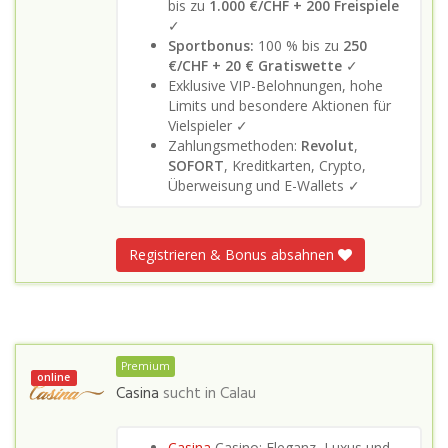
bis zu
1.000 €/CHF + 200 Freispiele
✓
Sportbonus:
100 % bis zu
250
€/CHF + 20 € Gratiswette
✓
Exklusive VIP-Belohnungen, hohe
Limits und besondere Aktionen für
Vielspieler ✓
Zahlungsmethoden:
Revolut
,
SOFORT
, Kreditkarten, Crypto,
Überweisung und E-Wallets ✓
Registrieren & Bonus absahnen
Premium
online
Casina
sucht in
Calau
Casina
Casino: Eleganz, Luxus und