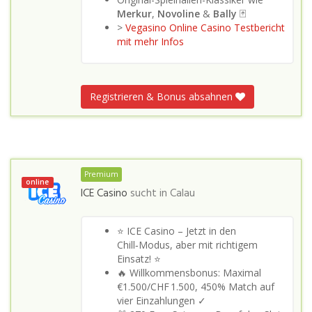
Merkur
,
Novoline
&
Bally
🃏
>
Vegasino Online Casino Testbericht
mit mehr Infos
Registrieren & Bonus absahnen
Premium
online
ICE Casino
sucht in
Calau
⭐ ICE Casino – Jetzt in den
Chill‑Modus, aber mit richtigem
Einsatz! ⭐
🔥 Willkommensbonus: Maximal
€1.500/CHF 1.500, 450% Match auf
vier Einzahlungen ✓