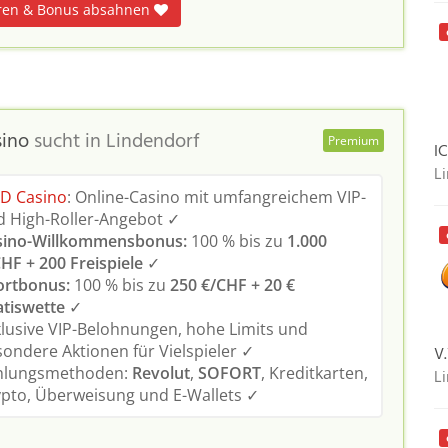
eren & Bonus absahnen
ino
sucht in
Lindendorf
Premium
I
L
D Casino
: Online-Casino mit umfangreichem VIP-
d High-Roller-Angebot ✓
sino-Willkommensbonus:
100 % bis zu
1.000
HF + 200 Freispiele
✓
ortbonus:
100 % bis zu
250 €/CHF + 20 €
atiswette
✓
lusive VIP-Belohnungen, hohe Limits und
ondere Aktionen für Vielspieler ✓
V
hlungsmethoden:
Revolut
,
SOFORT
, Kreditkarten,
L
ypto, Überweisung und E-Wallets ✓