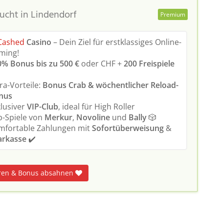
ucht in
Lindendorf
Premium
Cashed
Casino
– Dein Ziel für erstklassiges Online-
ming!
0% Bonus bis zu 500 €
oder CHF +
200 Freispiele
ra-Vorteile:
Bonus Crab & wöchentlicher Reload-
nus
lusiver
VIP-Club
, ideal für High Roller
p-Spiele von
Merkur
,
Novoline
und
Bally
🎲
mfortable Zahlungen mit
Sofortüberweisung
&
arkasse
✔️
eren & Bonus absahnen