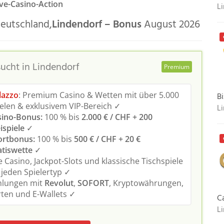
ive-Casino-Action
L
Deutschland,
Lindendorf – Bonus
August 2026
sucht in
Lindendorf
Premium
lazzo
: Premium Casino & Wetten mit über 5.000
B
elen & exklusivem VIP-Bereich ✓
L
sino-Bonus:
100 % bis
2.000 € / CHF + 200
ispiele
✓
ortbonus:
100 % bis
500 € / CHF + 20 €
atiswette
✓
e Casino, Jackpot-Slots und klassische Tischspiele
 jeden Spielertyp ✓
hlungen mit
Revolut
,
SOFORT
, Kryptowährungen,
ten und E-Wallets ✓
C
L