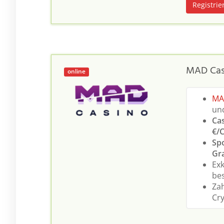
Registri
MAD Cas
online
MA
un
Ca
€/C
Sp
Gr
Exk
bes
Za
Cr