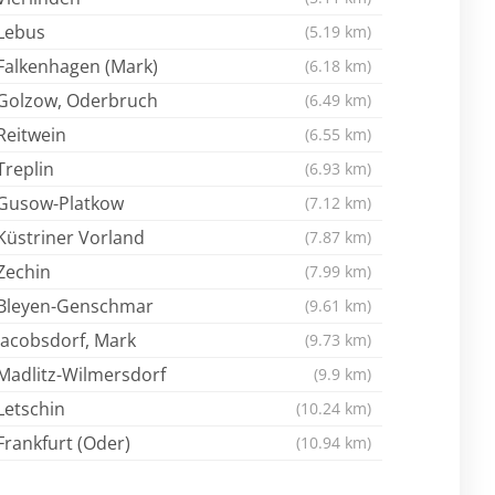
Lebus
(5.19 km)
Falkenhagen (Mark)
(6.18 km)
Golzow, Oderbruch
(6.49 km)
Reitwein
(6.55 km)
Treplin
(6.93 km)
Gusow-Platkow
(7.12 km)
Küstriner Vorland
(7.87 km)
Zechin
(7.99 km)
Bleyen-Genschmar
(9.61 km)
Jacobsdorf, Mark
(9.73 km)
Madlitz-Wilmersdorf
(9.9 km)
Letschin
(10.24 km)
Frankfurt (Oder)
(10.94 km)