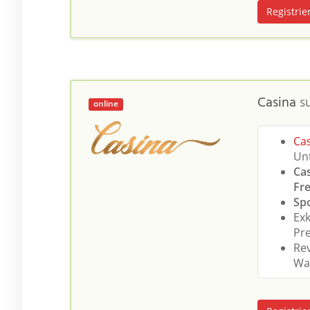
Registri
Casina
s
online
Ca
Un
Ca
Fre
Sp
Exk
Pre
Re
Wal