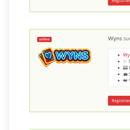
Registri
Wyns
su
online
Wy
✨ 1
🎰 
💼 
👑 
Registri