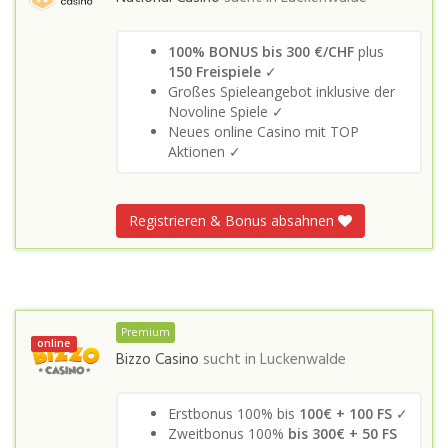
100% BONUS bis 300 €/CHF
plus
150 Freispiele
✓
Großes Spieleangebot inklusive der
Novoline Spiele ✓
Neues online Casino mit TOP
Aktionen ✓
Registrieren & Bonus absahnen
Premium
online
Bizzo Casino
sucht in
Luckenwalde
Erstbonus 100% bis
100€ + 100 FS
✓
Zweitbonus 100%
bis 300€ + 50 FS