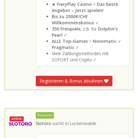
★
FieryPlay Casino
>
Das beste
Angebot – Jetzt spielen!
Bis zu 2500€/CHF
Willkommensbonus
✓
350 Freispiele
, z.B. für
Dolphin’s
Pearl
✓
ALLE Top-Games
>
Novomatic
✓
Pragmatic
✓
Viele Zahlungsmethoden mit
SOFORT und Crypto ✓
Registrieren & Bonus absahnen
Premium
online
Slotoro
sucht in
Luckenwalde