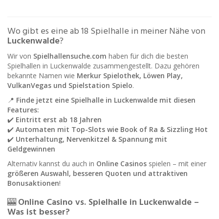
Wo gibt es eine ab 18 Spielhalle in meiner Nähe von
Luckenwalde
?
Wir von
Spielhallensuche.com
haben für dich die besten
Spielhallen in Luckenwalde zusammengestellt. Dazu gehören
bekannte Namen wie
Merkur Spielothek, Löwen Play,
VulkanVegas und Spielstation Spielo
.
📍
Finde jetzt eine Spielhalle in Luckenwalde mit diesen
Features:
✔️
Eintritt erst ab 18 Jahren
✔️
Automaten mit Top-Slots wie Book of Ra & Sizzling Hot
✔️
Unterhaltung, Nervenkitzel & Spannung mit
Geldgewinnen
Alternativ kannst du auch in
Online Casinos
spielen – mit einer
größeren Auswahl, besseren Quoten und attraktiven
Bonusaktionen
!
🎰
Online Casino vs. Spielhalle in Luckenwalde –
Was ist besser?