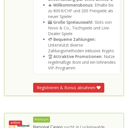
🔥
Willkommensbonus:
Erhalte bis
zu 800 €/CHF und 200 Freispiele als
neuer Spieler
🎰
Große Spielauswahl:
Slots von
Novo & Co., Tischspiele und Live-
Dealer-Spiele
💳
Bequeme Zahlungen:
Unterstützt diverse
Zahlungsmethoden inklusive Krypto
🏆
Attraktive Promotionen:
Nutze
regelmäßige Boni und ein lohnendes
VIP-Programm
Registrieren & Bonus absahnen
Premium
online
National Casino
sucht in
Luckenwalde