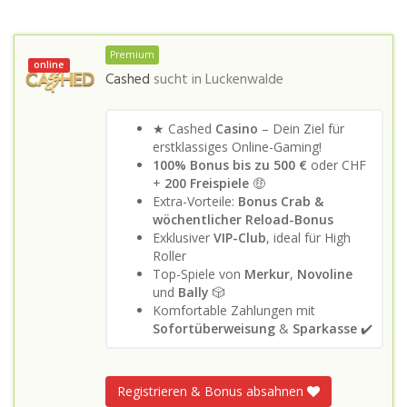
Premium
online
Cashed
sucht in
Luckenwalde
★ Cashed
Casino
– Dein Ziel für
erstklassiges Online-Gaming!
100% Bonus bis zu 500 €
oder CHF
+
200 Freispiele
🤑
Extra-Vorteile:
Bonus Crab &
wöchentlicher Reload-Bonus
Exklusiver
VIP-Club
, ideal für High
Roller
Top-Spiele von
Merkur
,
Novoline
und
Bally
🎲
Komfortable Zahlungen mit
Sofortüberweisung
&
Sparkasse
✔️
Registrieren & Bonus absahnen