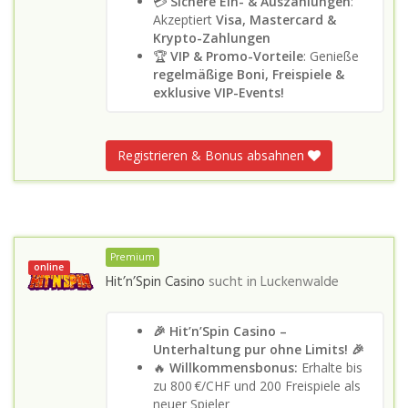
💳
Sichere Ein- & Auszahlungen
:
Akzeptiert
Visa, Mastercard &
Krypto-Zahlungen
🏆
VIP & Promo-Vorteile
: Genieße
regelmäßige Boni, Freispiele &
exklusive VIP-Events!
Registrieren & Bonus absahnen
Premium
online
Hit’n’Spin Casino
sucht in
Luckenwalde
🎉 Hit’n’Spin Casino –
Unterhaltung pur ohne Limits! 🎉
🔥
Willkommensbonus:
Erhalte bis
zu 800 €/CHF und 200 Freispiele als
neuer Spieler