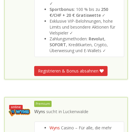
✓
Sportbonus:
100 % bis zu
250
€/CHF + 20 € Gratiswette
✓
Exklusive VIP-Belohnungen, hohe
Limits und besondere Aktionen für
Vielspieler ✓
Zahlungsmethoden:
Revolut
,
SOFORT
, Kreditkarten, Crypto,
Überweisung und E-Wallets ✓
Registrieren & Bonus absahnen
Premium
online
Wyns
sucht in
Luckenwalde
Wyns
Casino – Für alle, die mehr