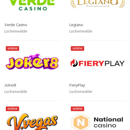
Verde Casino
Legiano
Luckenwalde
Luckenwalde
online
online
Joker8
FieryPlay
Luckenwalde
Luckenwalde
online
online