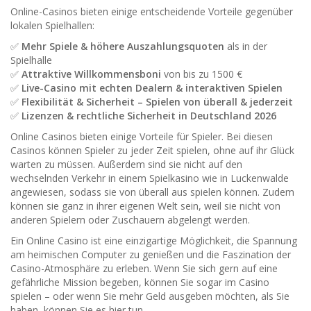
Online-Casinos bieten einige entscheidende Vorteile gegenüber
lokalen Spielhallen:
✅
Mehr Spiele & höhere Auszahlungsquoten
als in der
Spielhalle
✅
Attraktive Willkommensboni
von bis zu 1500 €
✅
Live-Casino mit echten Dealern & interaktiven Spielen
✅
Flexibilität & Sicherheit – Spielen von überall & jederzeit
✅
Lizenzen & rechtliche Sicherheit in Deutschland 2026
Online Casinos bieten einige Vorteile für Spieler. Bei diesen
Casinos können Spieler zu jeder Zeit spielen, ohne auf ihr Glück
warten zu müssen. Außerdem sind sie nicht auf den
wechselnden Verkehr in einem Spielkasino wie in Luckenwalde
angewiesen, sodass sie von überall aus spielen können. Zudem
können sie ganz in ihrer eigenen Welt sein, weil sie nicht von
anderen Spielern oder Zuschauern abgelengt werden.
Ein Online Casino ist eine einzigartige Möglichkeit, die Spannung
am heimischen Computer zu genießen und die Faszination der
Casino-Atmosphäre zu erleben. Wenn Sie sich gern auf eine
gefährliche Mission begeben, können Sie sogar im Casino
spielen – oder wenn Sie mehr Geld ausgeben möchten, als Sie
haben, können Sie es hier tun.