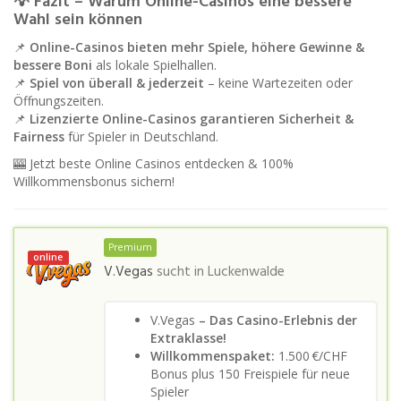
💡 Fazit – Warum Online-Casinos eine bessere
Wahl sein können
📌
Online-Casinos bieten mehr Spiele, höhere Gewinne &
bessere Boni
als lokale Spielhallen.
📌
Spiel von überall & jederzeit
– keine Wartezeiten oder
Öffnungszeiten.
📌
Lizenzierte Online-Casinos garantieren Sicherheit &
Fairness
für Spieler in Deutschland.
🎰 Jetzt beste Online Casinos entdecken & 100%
Willkommensbonus sichern!
Premium
online
V.Vegas
sucht in
Luckenwalde
V.Vegas
– Das Casino-Erlebnis der
Extraklasse!
Willkommenspaket:
1.500 €/CHF
Bonus plus 150 Freispiele für neue
Spieler