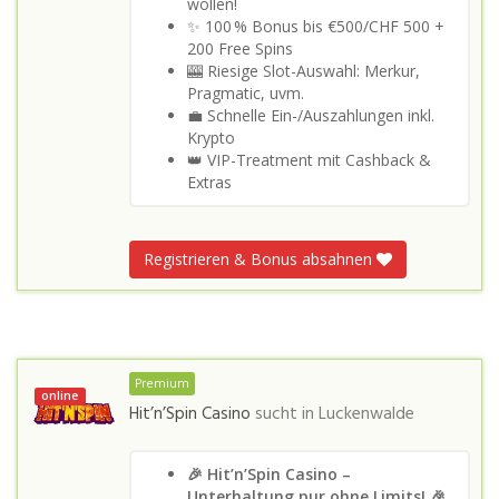
wollen!
✨ 100 % Bonus bis €500/CHF 500 +
200 Free Spins
🎰 Riesige Slot-Auswahl: Merkur,
Pragmatic, uvm.
💼 Schnelle Ein-/Auszahlungen inkl.
Krypto
👑 VIP-Treatment mit Cashback &
Extras
Registrieren & Bonus absahnen
Premium
online
Hit’n’Spin Casino
sucht in
Luckenwalde
🎉 Hit’n’Spin Casino –
Unterhaltung pur ohne Limits! 🎉