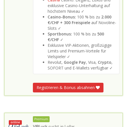
exklusive Casino-Unterhaltung auf
höchstem Niveau ✓
Casino-Bonus:
100 % bis zu
2.000
€/CHF + 300 Freispiele
auf Novoline-
Slots ✓
Sportbonus:
100 % bis zu
500
€/CHF
✓
Exklusive VIP-Aktionen, großzügige
Limits und Premium-Vorteile für
Vielspieler ✓
Revolut,
Google Pay
, Visa,
Crypto
,
SOFORT und E-Wallets verfügbar ✓
Registrieren & Bonus absahnen
Premium
online