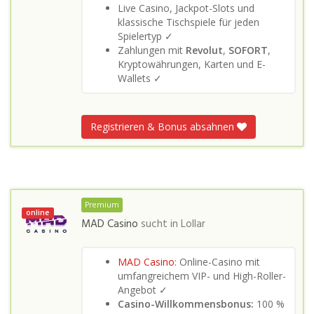
Live Casino, Jackpot-Slots und
klassische Tischspiele für jeden
Spielertyp ✓
Zahlungen mit
Revolut
,
SOFORT
,
Kryptowährungen, Karten und E-
Wallets ✓
Registrieren & Bonus absahnen
Premium
online
MAD Casino
sucht in
Lollar
MAD Casino
: Online-Casino mit
umfangreichem VIP- und High-Roller-
Angebot ✓
Casino-Willkommensbonus:
100 %