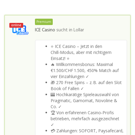
Premium
online
ICE Casino
sucht in
Lollar
⭐ ICE Casino – Jetzt in den
Chill‑Modus, aber mit richtigem
Einsatz! ⭐
🔥 Willkommensbonus: Maximal
€1.500/CHF 1.500, 450% Match auf
vier Einzahlungen ✓
🎁 270 Free Spins – z. B. auf den Slot
Book of Fallen ✓
🎰 Hochkarätige Spieleauswahl von
Pragmatic, Gamomat, Novoline &
Co. ✓
🏆 Von erfahrenen Casino‑Profis
betrieben, mehrfach ausgezeichnet
✓
💳 Zahlungen: SOFORT, Paysafecard,