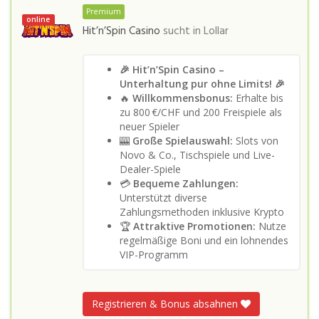
Premium
online
Hit’n’Spin Casino
sucht in
Lollar
🎉 Hit’n’Spin Casino –
Unterhaltung pur ohne Limits! 🎉
🔥
Willkommensbonus:
Erhalte bis
zu 800 €/CHF und 200 Freispiele als
neuer Spieler
🎰
Große Spielauswahl:
Slots von
Novo & Co., Tischspiele und Live-
Dealer-Spiele
💳
Bequeme Zahlungen:
Unterstützt diverse
Zahlungsmethoden inklusive Krypto
🏆
Attraktive Promotionen:
Nutze
regelmäßige Boni und ein lohnendes
VIP-Programm
Registrieren & Bonus absahnen