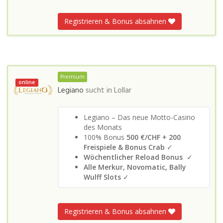
Registrieren & Bonus absahnen
Premium
online
Legiano
sucht in
Lollar
Legiano – Das neue Motto-Casino
des Monats
100% Bonus
500 €/CHF + 200
Freispiele & Bonus Crab
✓
Wöchentlicher Reload Bonus
✓
Alle Merkur, Novomatic, Bally
Wulff Slots
✓
Registrieren & Bonus absahnen