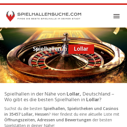
Skip
to
main
Toggl
content
navig
Spielhallen in
Lollar
Spielhallen in der Nähe von
Lollar,
Deutschland –
Wo gibt es die besten Spielhallen in
Lollar
?
Suchst du die besten
Spielhallen, Spielotheken und Casinos
in 35457 Lollar, Hessen
? Hier findest du eine aktuelle Liste mit
Öffnungszeiten, Adressen und Bewertungen
der besten
Spielstätten in deiner Nähe!