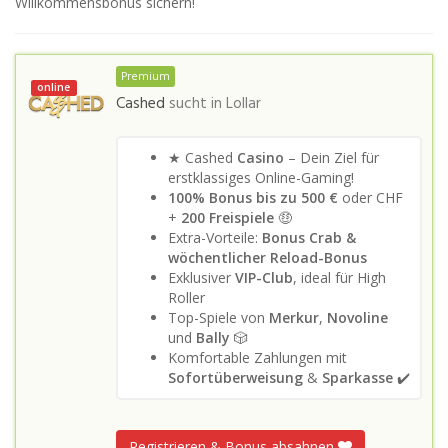
Willkommensbonus sichern!
Premium
online
Cashed
sucht in
Lollar
★ Cashed
Casino
– Dein Ziel für
erstklassiges Online-Gaming!
100% Bonus bis zu 500 €
oder CHF
+
200 Freispiele
🤑
Extra-Vorteile:
Bonus Crab &
wöchentlicher Reload-Bonus
Exklusiver
VIP-Club
, ideal für High
Roller
Top-Spiele von
Merkur
,
Novoline
und
Bally
🎲
Komfortable Zahlungen mit
Sofortüberweisung
&
Sparkasse
✔️
Registrieren & Bonus absahnen