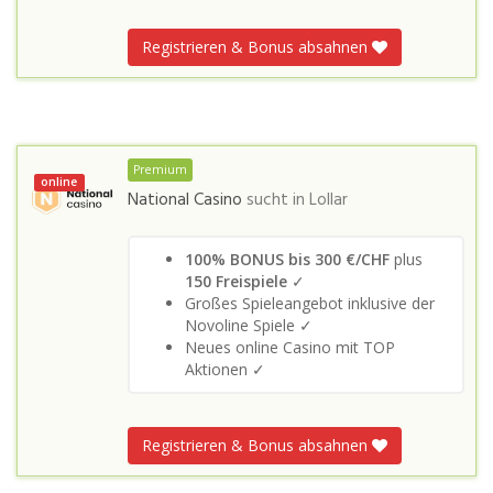
Registrieren & Bonus absahnen
Premium
online
National Casino
sucht in
Lollar
100% BONUS bis 300 €/CHF
plus
150 Freispiele
✓
Großes Spieleangebot inklusive der
Novoline Spiele ✓
Neues online Casino mit TOP
Aktionen ✓
Registrieren & Bonus absahnen