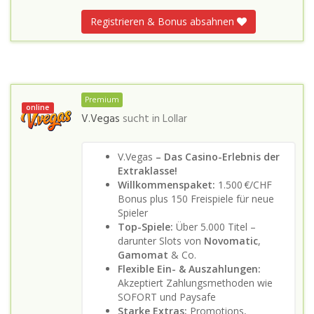
Registrieren & Bonus absahnen
Premium
online
V.Vegas
sucht in
Lollar
V.Vegas
– Das Casino-Erlebnis der
Extraklasse!
Willkommenspaket:
1.500 €/CHF
Bonus plus 150 Freispiele für neue
Spieler
Top-Spiele:
Über 5.000 Titel –
darunter Slots von
Novomatic
,
Gamomat
& Co.
Flexible Ein- & Auszahlungen:
Akzeptiert Zahlungsmethoden wie
SOFORT und Paysafe
Starke Extras:
Promotions,