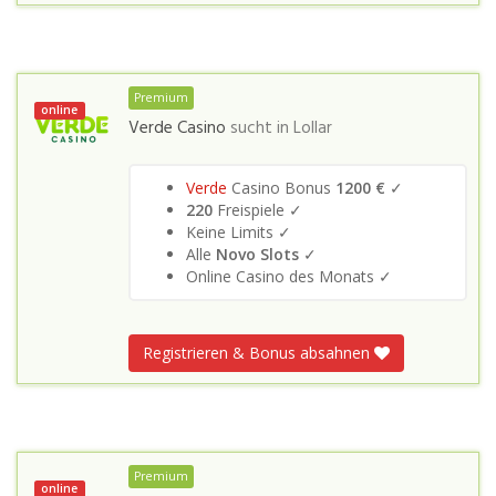
Premium
online
Verde Casino
sucht in
Lollar
Verde
Casino Bonus
1200 €
✓
220
Freispiele ✓
Keine Limits ✓
Alle
Novo Slots
✓
Online Casino des Monats ✓
Registrieren & Bonus absahnen
Premium
online