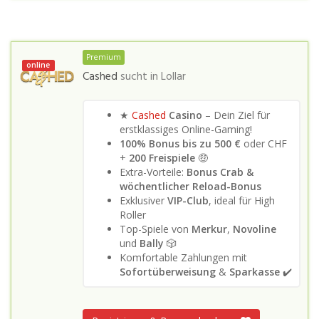
Premium
online
Cashed
sucht in
Lollar
★
Cashed
Casino
– Dein Ziel für
erstklassiges Online-Gaming!
100% Bonus bis zu 500 €
oder CHF
+
200 Freispiele
🤑
Extra-Vorteile:
Bonus Crab &
wöchentlicher Reload-Bonus
Exklusiver
VIP-Club
, ideal für High
Roller
Top-Spiele von
Merkur
,
Novoline
und
Bally
🎲
Komfortable Zahlungen mit
Sofortüberweisung
&
Sparkasse
✔️