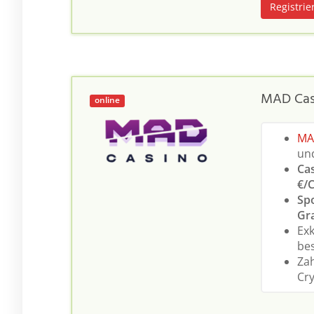
Registri
MAD Cas
online
MA
un
Ca
€/C
Sp
Gr
Exk
bes
Za
Cr