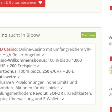
eren & Bonus absahnen
ino
sucht in
Bibow
Premium
V
B
D Casino
: Online-Casino mit umfangreichem VIP-
d High-Roller-Angebot ✓
sino-Willkommensbonus:
100 % bis zu
1.000
HF + 200 Freispiele
✓
ortbonus:
100 % bis zu
250 €/CHF + 20 €
atiswette
✓
lusive VIP-Belohnungen, hohe Limits und
ondere Aktionen für Vielspieler ✓
L
hlungsmethoden:
Revolut
,
SOFORT
, Kreditkarten,
B
ypto, Überweisung und E-Wallets ✓