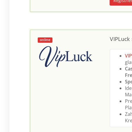
Registri
VIPLuck
online
VI
gl
Ca
Fre
Sp
Ide
Man
Pr
Pl
Za
Kre