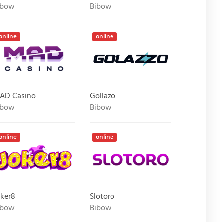
ibow
Bibow
online
online
AD Casino
Gollazo
ibow
Bibow
online
online
oker8
Slotoro
ibow
Bibow