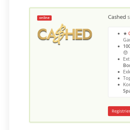
Cashed
s
online
★
Ga
10
🤑
Ext
Bo
Exk
To
Ko
Sp
Registri