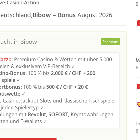
ive-Casino-Action
B
Deutschland,
Bibow – Bonus
August 2026
sucht in
Bibow
Premium
lazzo
: Premium Casino & Wetten mit über 5.000
M
elen & exklusivem VIP-Bereich ✓
B
sino-Bonus:
100 % bis
2.000 € / CHF + 200
ispiele
✓
ortbonus:
100 % bis
500 € / CHF + 20 €
atiswette
✓
e Casino, Jackpot-Slots und klassische Tischspiele
 jeden Spielertyp ✓
hlungen mit
Revolut
,
SOFORT
, Kryptowährungen,
ten und E-Wallets ✓
J
B