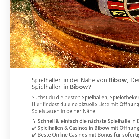
Spielhallen in der Nähe von
Bibow,
De
Spielhallen in
Bibow
?
Suchst du die besten
Spielhallen, Spielothe
Hier findest du eine aktuelle Liste mit
Öffnung
Spielstätten in deiner Nähe!
💡
Schnell & einfach die nächste Spielhalle in
✔️
Spielhallen & Casinos in Bibow mit Öffnun
✔️
Beste Online Casinos mit Bonus für sofort