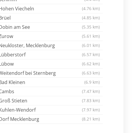
Hohen Viecheln
(4.76 km)
Brüel
(4.85 km)
Dobin am See
(5.35 km)
Zurow
(5.61 km)
Neukloster, Mecklenburg
(6.01 km)
Lübberstorf
(6.57 km)
Lübow
(6.62 km)
Weitendorf bei Sternberg
(6.63 km)
Bad Kleinen
(6.9 km)
Cambs
(7.47 km)
Groß Stieten
(7.83 km)
Kuhlen-Wendorf
(7.97 km)
Dorf Mecklenburg
(8.21 km)