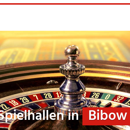
Spielhallen in
Bibow