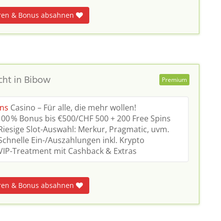
eren & Bonus absahnen
cht in
Bibow
Premium
ns
Casino – Für alle, die mehr wollen!
00 % Bonus bis €500/CHF 500 + 200 Free Spins
Riesige Slot-Auswahl: Merkur, Pragmatic, uvm.
Schnelle Ein-/Auszahlungen inkl. Krypto
VIP-Treatment mit Cashback & Extras
eren & Bonus absahnen