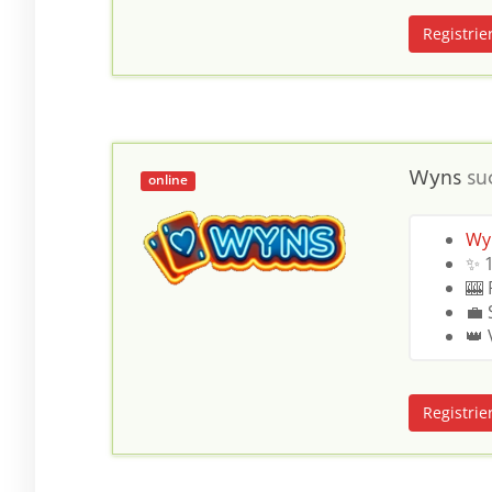
Registri
Wyns
su
online
Wy
✨ 1
🎰 
💼 
👑 
Registri