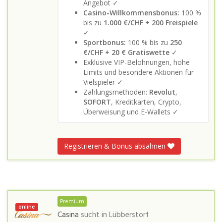
Angebot ✓
Casino-Willkommensbonus:
100 %
bis zu
1.000 €/CHF + 200 Freispiele
✓
Sportbonus:
100 % bis zu
250
€/CHF + 20 € Gratiswette
✓
Exklusive VIP-Belohnungen, hohe
Limits und besondere Aktionen für
Vielspieler ✓
Zahlungsmethoden:
Revolut
,
SOFORT
, Kreditkarten, Crypto,
Überweisung und E-Wallets ✓
Registrieren & Bonus absahnen
Premium
online
Casina
sucht in
Lübberstorf