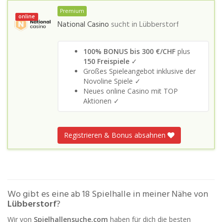
Premium
online
National Casino
sucht in
Lübberstorf
100% BONUS bis 300 €/CHF
plus
150 Freispiele
✓
Großes Spieleangebot inklusive der
Novoline Spiele ✓
Neues online Casino mit TOP
Aktionen ✓
Registrieren & Bonus absahnen
Wo gibt es eine ab 18 Spielhalle in meiner Nähe von
Lübberstorf
?
Wir von
Spielhallensuche.com
haben für dich die besten