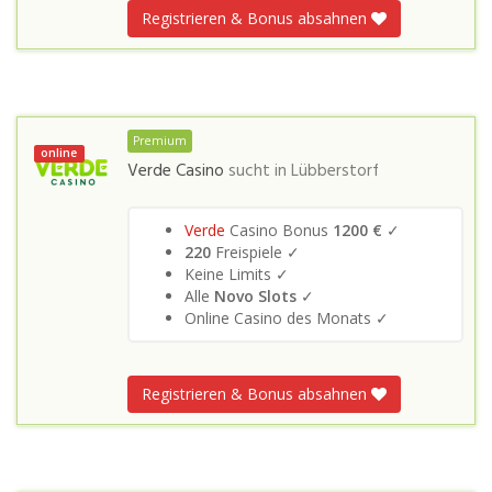
Registrieren & Bonus absahnen
Premium
online
Verde Casino
sucht in
Lübberstorf
Verde
Casino Bonus
1200 €
✓
220
Freispiele ✓
Keine Limits ✓
Alle
Novo Slots
✓
Online Casino des Monats ✓
Registrieren & Bonus absahnen