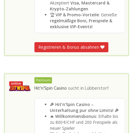
Akzeptiert
Visa, Mastercard &
Krypto-Zahlungen
🏆
VIP & Promo-Vorteile
: Genieße
regelmäßige Boni, Freispiele &
exklusive VIP-Events!
Registrieren & Bonus absahnen
Premium
online
Hit’n’Spin Casino
sucht in
Lübberstorf
🎉 Hit’n’Spin Casino –
Unterhaltung pur ohne Limits! 🎉
🔥
Willkommensbonus:
Erhalte bis
zu 800 €/CHF und 200 Freispiele als
neuer Spieler