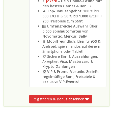
⭐
Joker8
– Dein Online-Casino mit
den besten Games & Boni!
⭐
🔥
Top-Bonusangebot
: 100 % bis
500 €/CHF
& 50 % bis
1.000 €/CHF
+
200 Freispiele
zum Start
🎰
Umfangreiche Auswahl
: Über
5.600 Spielautomaten
von
Novomatic, Merkur, Bally
📱
Mobilfreundlich
: Ideal für
iOS &
Android
, spiele nahtlos auf deinem
Smartphone oder Tablet!
💳
Sichere Ein- & Auszahlungen
:
Akzeptiert
Visa, Mastercard &
Krypto-Zahlungen
🏆
VIP & Promo-Vorteile
: Genieße
regelmäßige Boni, Freispiele &
exklusive VIP-Events!
Registrieren & Bonus absahnen