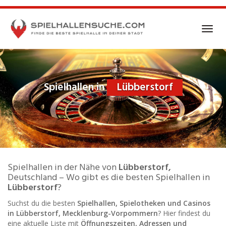
Skip
to
main
Toggl
content
navig
Spielhallen in
Lübberstorf
Spielhallen in der Nähe von
Lübberstorf,
Deutschland – Wo gibt es die besten Spielhallen in
Lübberstorf
?
Suchst du die besten
Spielhallen, Spielotheken und Casinos
in Lübberstorf, Mecklenburg-Vorpommern
? Hier findest du
eine aktuelle Liste mit
Öffnungszeiten, Adressen und