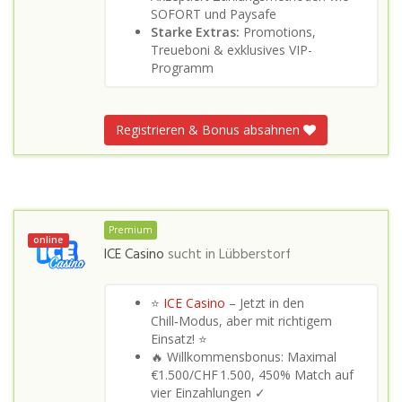
SOFORT und Paysafe
Starke Extras:
Promotions,
Treueboni & exklusives VIP-
Programm
Registrieren & Bonus absahnen
Premium
online
ICE Casino
sucht in
Lübberstorf
⭐
ICE Casino
– Jetzt in den
Chill‑Modus, aber mit richtigem
Einsatz! ⭐
🔥 Willkommensbonus: Maximal
€1.500/CHF 1.500, 450% Match auf
vier Einzahlungen ✓