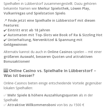
Spielhallen in Lübberstorf zusammengestellt. Dazu gehören
bekannte Namen wie
Merkur Spielothek, Löwen Play,
VulkanVegas und Spielstation Spielo
.
📍
Finde jetzt eine Spielhalle in Lübberstorf mit diesen
Features:
✔️
Eintritt erst ab 18 Jahren
✔️
Automaten mit Top-Slots wie Book of Ra & Sizzling Hot
✔️
Unterhaltung, Nervenkitzel & Spannung mit
Geldgewinnen
Alternativ kannst du auch in
Online Casinos
spielen – mit einer
größeren Auswahl, besseren Quoten und attraktiven
Bonusaktionen
!
🎰
Online Casino vs. Spielhalle in Lübberstorf –
Was ist besser?
Online-Casinos bieten einige entscheidende Vorteile gegenüber
lokalen Spielhallen:
✅
Mehr Spiele & höhere Auszahlungsquoten
als in der
Spielhalle
✅
Attraktive Willkommensboni
von bis zu 1500 €