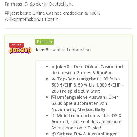
Fairness
für Spieler in Deutschland.
🎰 Jetzt beste Online Casinos entdecken & 100%
Willkommensbonus sichern!
Premium
online
Joker8
sucht in
Lübberstorf
⭐
Joker8 – Dein Online-Casino mit
den besten Games & Boni!
⭐
🔥
Top-Bonusangebot
: 100 % bis
500 €/CHF
& 50 % bis
1.000 €/CHF
+
200 Freispiele
zum Start
🎰
Umfangreiche Auswahl
: Über
5.600 Spielautomaten
von
Novomatic, Merkur, Bally
📱
Mobilfreundlich
: Ideal für
iOS &
Android
, spiele nahtlos auf deinem
Smartphone oder Tablet!
💳
Sichere Ein- & Auszahlungen
: