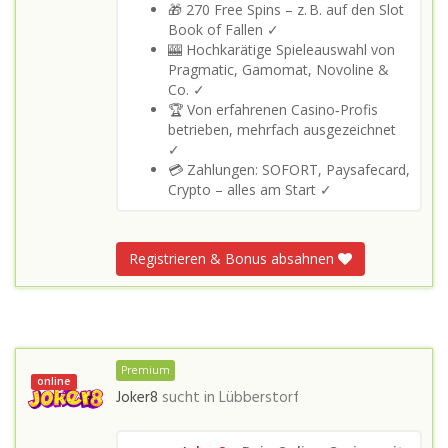
🎁 270 Free Spins – z. B. auf den Slot
Book of Fallen ✓
🎰 Hochkarätige Spieleauswahl von
Pragmatic, Gamomat, Novoline &
Co. ✓
🏆 Von erfahrenen Casino‑Profis
betrieben, mehrfach ausgezeichnet
✓
💳 Zahlungen: SOFORT, Paysafecard,
Crypto – alles am Start ✓
Registrieren & Bonus absahnen
Premium
online
Joker8
sucht in
Lübberstorf