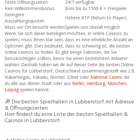
Feste Öffnungszeiten
24/7 verfügbar
Kein Willkommensbonus
Boni bis zu 1500 € + Freispiele
Geringere
Höhere RTP (Return to Player)
Auszahlungsquoten
Muss vor Ort besucht werden
Spielen von überall möglich
Wenn Sie sich daran beteiligen möchten, in online Casinos zu
spielen, muss Ihnen klar sein, dass es eine erhebliche Anzahl an
Optionen gibt. Dies bedeutet, dass es schwierig ist, die besten
online casinos zu finden. Es gibt einige Faktoren, die Sie
berücksichtigen sollten, bevor Sie einen bestimmten Anbieter
wählen. Deshalb haben wir dir auf dieser Seite die besten Online
Casinos für Lübberstorf, Deutschland zusammengestellt wie z.B.
VulkanVegas, Kakadu, Nomini. 22bet oder
National Casino
die
du alle aus deiner Stadt oder aus
Berlin
,
Hamburg
,
München,
Leipzig
spielen kannst.
🔎 Die besten Spielhallen in Lübberstorf mit Adresse
& Öffnungszeiten
Hier findest du eine Liste der besten Spielhallen &
Casinos in Lübberstorf:
📌 Merkur Casino in Lübberstorf