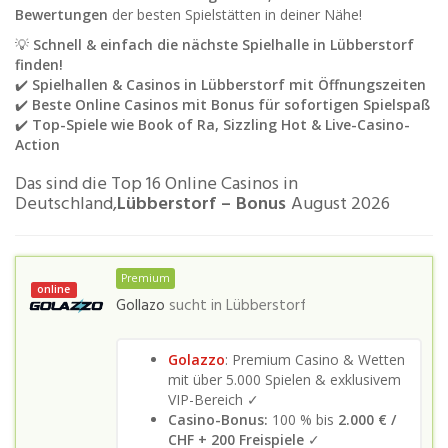
Bewertungen
der besten Spielstätten in deiner Nähe!
💡
Schnell & einfach die nächste Spielhalle in Lübberstorf
finden!
✔️
Spielhallen & Casinos in Lübberstorf mit Öffnungszeiten
✔️
Beste Online Casinos mit Bonus für sofortigen Spielspaß
✔️
Top-Spiele wie Book of Ra, Sizzling Hot & Live-Casino-
Action
Das sind die Top 16 Online Casinos in
Deutschland,
Lübberstorf – Bonus
August 2026
Premium
online
Gollazo
sucht in
Lübberstorf
Golazzo
: Premium Casino & Wetten
mit über 5.000 Spielen & exklusivem
VIP-Bereich ✓
Casino-Bonus:
100 % bis
2.000 € /
CHF + 200 Freispiele
✓