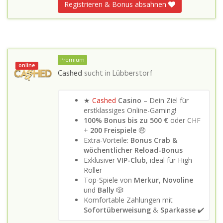
Registrieren & Bonus absahnen
Premium
online
Cashed
sucht in
Lübberstorf
★
Cashed
Casino
– Dein Ziel für
erstklassiges Online-Gaming!
100% Bonus bis zu 500 €
oder CHF
+
200 Freispiele
🤑
Extra-Vorteile:
Bonus Crab &
wöchentlicher Reload-Bonus
Exklusiver
VIP-Club
, ideal für High
Roller
Top-Spiele von
Merkur
,
Novoline
und
Bally
🎲
Komfortable Zahlungen mit
Sofortüberweisung
&
Sparkasse
✔️