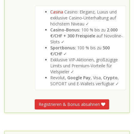
Casina
Casino: Eleganz, Luxus und
exklusive Casino-Unterhaltung auf
höchstem Niveau ✓
Casino-Bonus:
100 % bis zu
2.000
€/CHF + 300 Freispiele
auf Novoline-
Slots ✓
Sportbonus:
100 % bis zu
500
€/CHF
✓
Exklusive VIP-Aktionen, großzügige
Limits und Premium-Vorteile für
Vielspieler ✓
Revolut,
Google Pay
, Visa,
Crypto
,
SOFORT und E-Wallets verfügbar ✓
Registrieren & Bonus absahnen