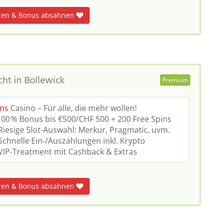
eren & Bonus absahnen
cht in
Bollewick
Premium
ns
Casino – Für alle, die mehr wollen!
00 % Bonus bis €500/CHF 500 + 200 Free Spins
Riesige Slot-Auswahl: Merkur, Pragmatic, uvm.
Schnelle Ein-/Auszahlungen inkl. Krypto
VIP-Treatment mit Cashback & Extras
eren & Bonus absahnen