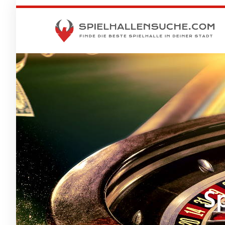
Skip
to
main
content
Sp