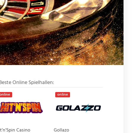
Beste Online Spielhallen:
online
online
t’n’Spin Casino
Gollazo