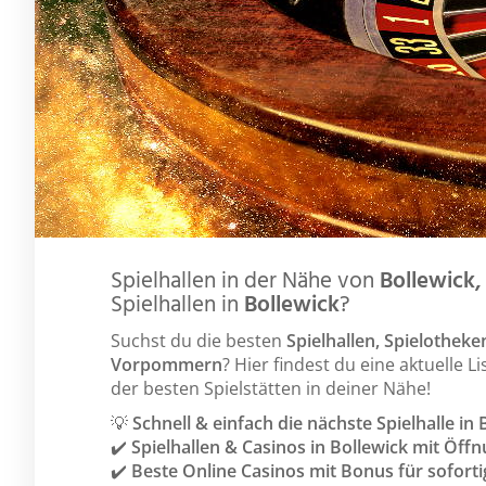
Spielhallen in der Nähe von
Bollewick
Spielhallen in
Bollewick
?
Suchst du die besten
Spielhallen, Spielothek
Vorpommern
? Hier findest du eine aktuelle L
der besten Spielstätten in deiner Nähe!
💡
Schnell & einfach die nächste Spielhalle in 
✔️
Spielhallen & Casinos in Bollewick mit Öff
✔️
Beste Online Casinos mit Bonus für sofort