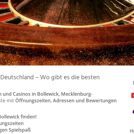
,
Deutschland – Wo gibt es die besten
en und Casinos in Bollewick, Mecklenburg-
iste mit
Öffnungszeiten, Adressen und Bewertungen
Bollewick finden!
nungszeiten
igen Spielspaß
Hi