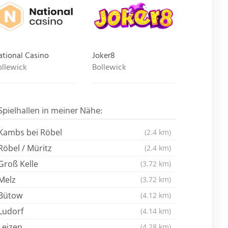
ational Casino
Joker8
ollewick
Bollewick
Spielhallen in meiner Nähe:
Kambs bei Röbel
(2.4 km)
Röbel / Müritz
(2.4 km)
Groß Kelle
(3.72 km)
Melz
(3.72 km)
Bütow
(4.12 km)
Ludorf
(4.14 km)
Leizen
(4.28 km)