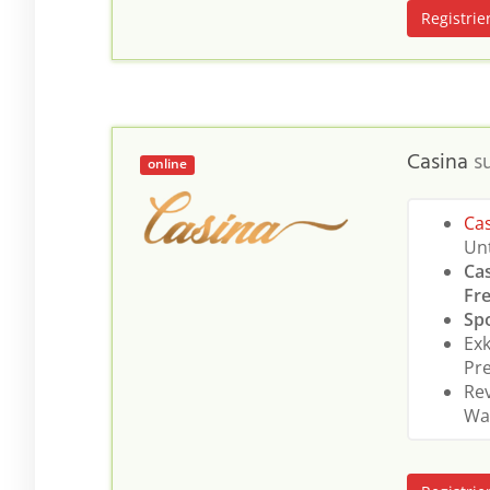
Registri
Casina
s
online
Ca
Un
Ca
Fre
Sp
Exk
Pre
Re
Wal