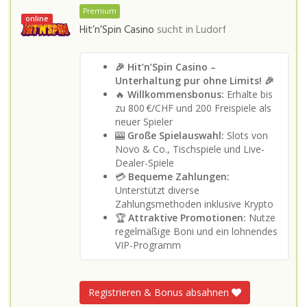
Premium
online
Hit’n’Spin Casino
sucht in
Ludorf
🎉 Hit’n’Spin Casino –
Unterhaltung pur ohne Limits! 🎉
🔥
Willkommensbonus:
Erhalte bis
zu 800 €/CHF und 200 Freispiele als
neuer Spieler
🎰
Große Spielauswahl:
Slots von
Novo & Co., Tischspiele und Live-
Dealer-Spiele
💳
Bequeme Zahlungen:
Unterstützt diverse
Zahlungsmethoden inklusive Krypto
🏆
Attraktive Promotionen:
Nutze
regelmäßige Boni und ein lohnendes
VIP-Programm
Registrieren & Bonus absahnen