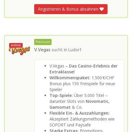
Registrieren & Bonus absahnen
Premium
online
V.Vegas
sucht in
Ludorf
V.Vegas
– Das Casino-Erlebnis der
Extraklasse!
Willkommenspaket:
1.500 €/CHF
Bonus plus 150 Freispiele für neue
Spieler
Top-Spiele:
Über 5.000 Titel –
darunter Slots von
Novomatic
,
Gamomat
& Co.
Flexible Ein- & Auszahlungen:
Akzeptiert Zahlungsmethoden wie
SOFORT und Paysafe
Starke Extras:
Promotions,