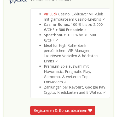
VIPLuck
sucht in
Ludorf
VIPLuck
Casino: Exklusiver VIP-Club
mit glamourösem Casino-Erlebnis ✓
Casino-Bonus:
100 % bis zu
2.000
€/CHF + 300 Freispiele
✓
Sportbonus:
100 % bis zu
500
€/CHF
✓
Ideal für High Roller dank
persönlichem VIP-Manager,
luxuriösen Vorteilen & höchsten
Limits ✓
Premium-Spielauswahl mit
Novomatic, Pragmatic Play,
Gamomat & weiteren Top-
Entwicklern ✓
Zahlungen per
Revolut
,
Google Pay
,
Crypto, Kreditkarten und E-Wallets ✓
Registrieren & Bonus absahnen