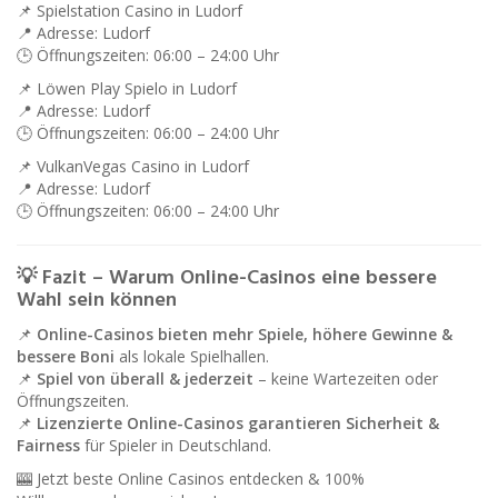
📌 Spielstation Casino in Ludorf
📍 Adresse: Ludorf
🕒 Öffnungszeiten: 06:00 – 24:00 Uhr
📌 Löwen Play Spielo in Ludorf
📍 Adresse: Ludorf
🕒 Öffnungszeiten: 06:00 – 24:00 Uhr
📌 VulkanVegas Casino in Ludorf
📍 Adresse: Ludorf
🕒 Öffnungszeiten: 06:00 – 24:00 Uhr
💡 Fazit – Warum Online-Casinos eine bessere
Wahl sein können
📌
Online-Casinos bieten mehr Spiele, höhere Gewinne &
bessere Boni
als lokale Spielhallen.
📌
Spiel von überall & jederzeit
– keine Wartezeiten oder
Öffnungszeiten.
📌
Lizenzierte Online-Casinos garantieren Sicherheit &
Fairness
für Spieler in Deutschland.
🎰 Jetzt beste Online Casinos entdecken & 100%