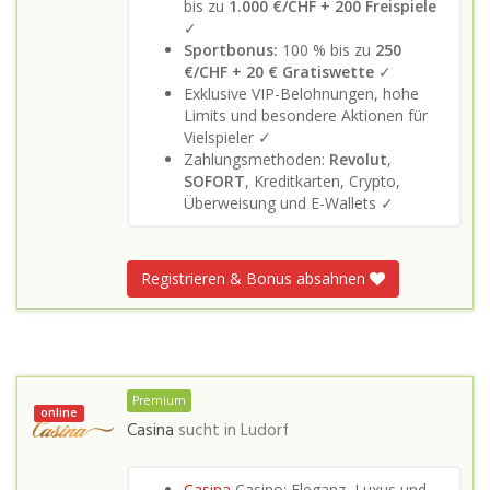
bis zu
1.000 €/CHF + 200 Freispiele
✓
Sportbonus:
100 % bis zu
250
€/CHF + 20 € Gratiswette
✓
Exklusive VIP-Belohnungen, hohe
Limits und besondere Aktionen für
Vielspieler ✓
Zahlungsmethoden:
Revolut
,
SOFORT
, Kreditkarten, Crypto,
Überweisung und E-Wallets ✓
Registrieren & Bonus absahnen
Premium
online
Casina
sucht in
Ludorf
Casina
Casino: Eleganz, Luxus und