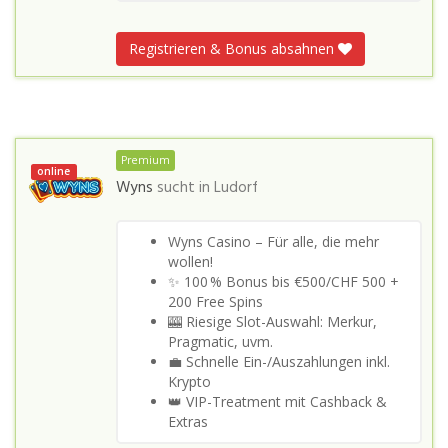
Registrieren & Bonus absahnen
Premium
online
Wyns
sucht in
Ludorf
Wyns Casino – Für alle, die mehr
wollen!
✨ 100 % Bonus bis €500/CHF 500 +
200 Free Spins
🎰 Riesige Slot-Auswahl: Merkur,
Pragmatic, uvm.
💼 Schnelle Ein-/Auszahlungen inkl.
Krypto
👑 VIP-Treatment mit Cashback &
Extras