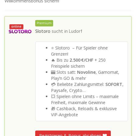
Willkommensbonus sichern!
Premium
online
Slotoro
sucht in
Ludorf
⭐ Slotoro – Für Spieler ohne
Grenzen!
🔥 Bis zu
2.500 €/CHF
+ 250
Freispiele sichern
🎰 Slots satt:
Novoline
, Gamomat,
Play’n GO & mehr
💳 Beliebte Zahlungsmittel:
SOFORT
,
Paysafe, Crypto…
💥 Spielen ohne Limits – maximale
Freiheit, maximale Gewinne
🎁 Cashback, Reloads & exklusive
VIP-Angebote
Registrieren & Bonus absahnen