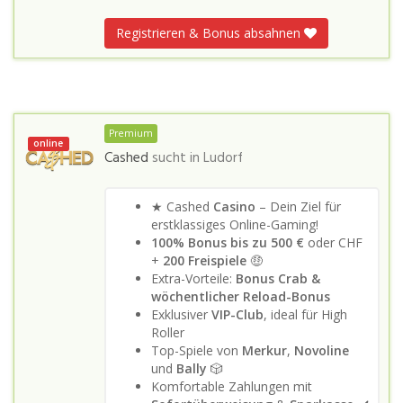
Registrieren & Bonus absahnen
Premium
online
Cashed
sucht in
Ludorf
★ Cashed
Casino
– Dein Ziel für
erstklassiges Online-Gaming!
100% Bonus bis zu 500 €
oder CHF
+
200 Freispiele
🤑
Extra-Vorteile:
Bonus Crab &
wöchentlicher Reload-Bonus
Exklusiver
VIP-Club
, ideal für High
Roller
Top-Spiele von
Merkur
,
Novoline
und
Bally
🎲
Komfortable Zahlungen mit