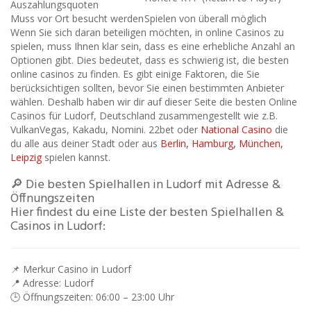
Auszahlungsquoten
Muss vor Ort besucht werden
Spielen von überall möglich
Wenn Sie sich daran beteiligen möchten, in online Casinos zu
spielen, muss Ihnen klar sein, dass es eine erhebliche Anzahl an
Optionen gibt. Dies bedeutet, dass es schwierig ist, die besten
online casinos zu finden. Es gibt einige Faktoren, die Sie
berücksichtigen sollten, bevor Sie einen bestimmten Anbieter
wählen. Deshalb haben wir dir auf dieser Seite die besten Online
Casinos für Ludorf, Deutschland zusammengestellt wie z.B.
VulkanVegas, Kakadu, Nomini. 22bet oder
National Casino
die
du alle aus deiner Stadt oder aus
Berlin
,
Hamburg
,
München,
Leipzig
spielen kannst.
🔎 Die besten Spielhallen in Ludorf mit Adresse &
Öffnungszeiten
Hier findest du eine Liste der besten Spielhallen &
Casinos in Ludorf:
📌 Merkur Casino in Ludorf
📍 Adresse: Ludorf
🕒 Öffnungszeiten: 06:00 – 23:00 Uhr