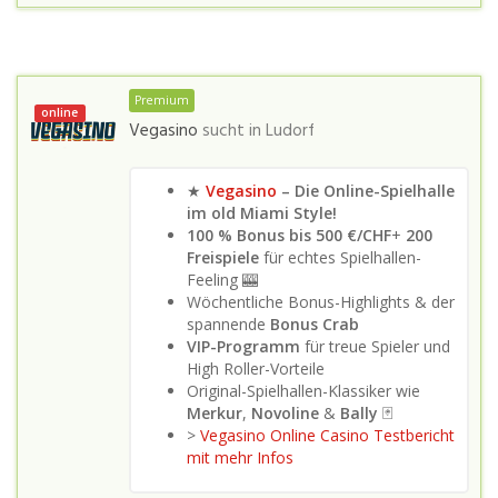
Premium
online
Vegasino
sucht in
Ludorf
★
Vegasino
– Die Online-Spielhalle
im old Miami Style!
100 % Bonus bis 500 €/CHF
+
200
Freispiele
für echtes Spielhallen-
Feeling 🎰
Wöchentliche Bonus-Highlights & der
spannende
Bonus Crab
VIP-Programm
für treue Spieler und
High Roller-Vorteile
Original-Spielhallen-Klassiker wie
Merkur
,
Novoline
&
Bally
🃏
>
Vegasino Online Casino Testbericht
mit mehr Infos