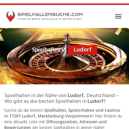
Skip
to
main
Toggl
content
navig
Spielhallen in
Ludorf
Spielhallen in der Nähe von
Ludorf,
Deutschland –
Wo gibt es die besten Spielhallen in
Ludorf
?
Suchst du die besten
Spielhallen, Spielotheken und Casinos
in 17207 Ludorf, Mecklenburg-Vorpommern
? Hier findest du
eine aktuelle Liste mit
Öffnungszeiten, Adressen und
Bewertungen
der besten Spielstätten in deiner Nähe!