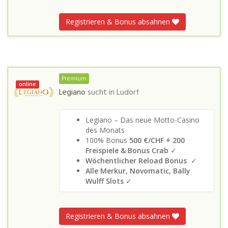
Registrieren & Bonus absahnen
Premium
online
Legiano
sucht in
Ludorf
Legiano – Das neue Motto-Casino
des Monats
100% Bonus
500 €/CHF + 200
Freispiele & Bonus Crab
✓
Wöchentlicher Reload Bonus
✓
Alle Merkur, Novomatic, Bally
Wulff Slots
✓
Registrieren & Bonus absahnen