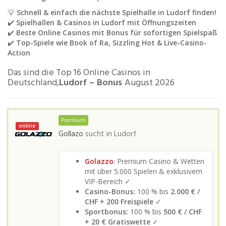
💡
Schnell & einfach die nächste Spielhalle in Ludorf finden!
✔️
Spielhallen & Casinos in Ludorf mit Öffnungszeiten
✔️
Beste Online Casinos mit Bonus für sofortigen Spielspaß
✔️
Top-Spiele wie Book of Ra, Sizzling Hot & Live-Casino-
Action
Das sind die Top 16 Online Casinos in
Deutschland,
Ludorf – Bonus
August 2026
Premium
online
Gollazo
sucht in
Ludorf
Golazzo
: Premium Casino & Wetten
mit über 5.000 Spielen & exklusivem
VIP-Bereich ✓
Casino-Bonus:
100 % bis
2.000 € /
CHF + 200 Freispiele
✓
Sportbonus:
100 % bis
500 € / CHF
+ 20 € Gratiswette
✓