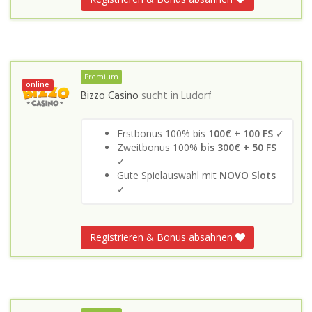
Premium
online
Bizzo Casino
sucht in
Ludorf
Erstbonus 100% bis
100€ + 100 FS
✓
Zweitbonus 100%
bis 300€ + 50 FS
✓
Gute Spielauswahl mit
NOVO Slots
✓
Registrieren & Bonus absahnen