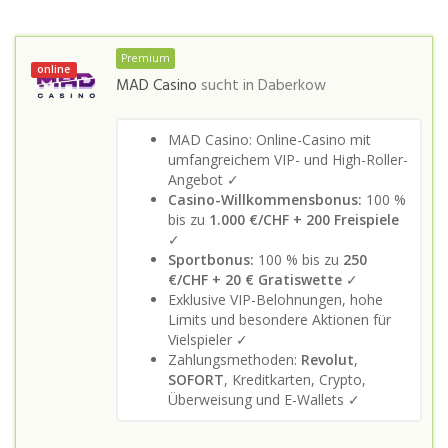
Premium
online
MAD Casino
sucht in
Daberkow
MAD Casino: Online-Casino mit
umfangreichem VIP- und High-Roller-
Angebot ✓
Casino-Willkommensbonus:
100 %
bis zu
1.000 €/CHF + 200 Freispiele
✓
Sportbonus:
100 % bis zu
250
€/CHF + 20 € Gratiswette
✓
Exklusive VIP-Belohnungen, hohe
Limits und besondere Aktionen für
Vielspieler ✓
Zahlungsmethoden:
Revolut
,
SOFORT
, Kreditkarten, Crypto,
Überweisung und E-Wallets ✓