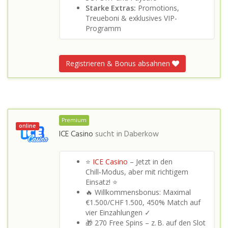
Starke Extras:
Promotions,
Treueboni & exklusives VIP-
Programm
Registrieren & Bonus absahnen
Premium
online
ICE Casino
sucht in
Daberkow
⭐
ICE Casino
– Jetzt in den
Chill‑Modus, aber mit richtigem
Einsatz! ⭐
🔥 Willkommensbonus: Maximal
€1.500/CHF 1.500, 450% Match auf
vier Einzahlungen ✓
🎁 270 Free Spins – z. B. auf den Slot