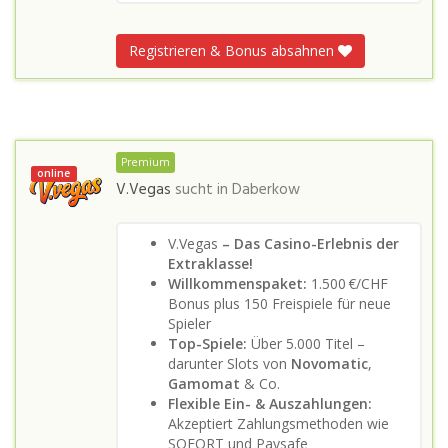
Registrieren & Bonus absahnen
Premium
online
V.Vegas
sucht in
Daberkow
V.Vegas
– Das Casino-Erlebnis der
Extraklasse!
Willkommenspaket:
1.500 €/CHF
Bonus plus 150 Freispiele für neue
Spieler
Top-Spiele:
Über 5.000 Titel –
darunter Slots von
Novomatic
,
Gamomat
& Co.
Flexible Ein- & Auszahlungen:
Akzeptiert Zahlungsmethoden wie
SOFORT und Paysafe