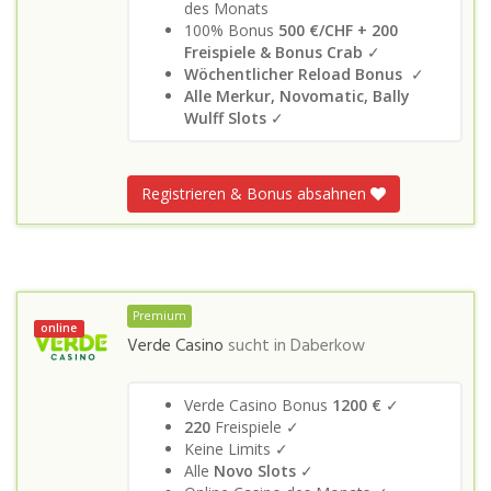
des Monats
100% Bonus
500 €/CHF + 200
Freispiele & Bonus Crab
✓
Wöchentlicher Reload Bonus
✓
Alle Merkur, Novomatic, Bally
Wulff Slots
✓
Registrieren & Bonus absahnen
Premium
online
Verde Casino
sucht in
Daberkow
Verde Casino Bonus
1200 €
✓
220
Freispiele ✓
Keine Limits ✓
Alle
Novo Slots
✓