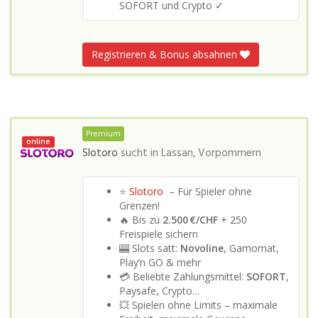
SOFORT und Crypto ✓
Registrieren & Bonus absahnen
Premium
online
Slotoro
sucht in
Lassan, Vorpommern
⭐
Slotoro
– Für Spieler ohne
Grenzen!
🔥 Bis zu
2.500 €/CHF
+ 250
Freispiele sichern
🎰 Slots satt:
Novoline
, Gamomat,
Play’n GO & mehr
💳 Beliebte Zahlungsmittel:
SOFORT
,
Paysafe, Crypto…
💥 Spielen ohne Limits – maximale