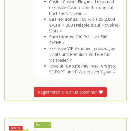
Casina Casino: Eleganz, Luxus und
exklusive Casino-Unterhaltung auf
höchstem Niveau ✓
Casino-Bonus:
100 % bis zu
2.000
€/CHF + 300 Freispiele
auf Novoline-
Slots ✓
Sportbonus:
100 % bis zu
500
€/CHF
✓
Exklusive VIP-Aktionen, großzügige
Limits und Premium-Vorteile für
Vielspieler ✓
Revolut,
Google Pay
, Visa,
Crypto
,
SOFORT und E-Wallets verfügbar ✓
Registrieren & Bonus absahnen
Premium
online