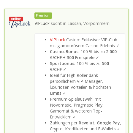
Premium
online
VIPLuck
sucht in
Lassan, Vorpommern
VIPLuck
Casino: Exklusiver VIP-Club
mit glamourösem Casino-Erlebnis ✓
Casino-Bonus:
100 % bis zu
2.000
€/CHF + 300 Freispiele
✓
Sportbonus:
100 % bis zu
500
€/CHF
✓
Ideal für High Roller dank
persönlichem VIP-Manager,
luxuriösen Vorteilen & höchsten
Limits ✓
Premium-Spielauswahl mit
Novomatic, Pragmatic Play,
Gamomat & weiteren Top-
Entwicklern ✓
Zahlungen per
Revolut
,
Google Pay
,
Crypto, Kreditkarten und E-Wallets ✓