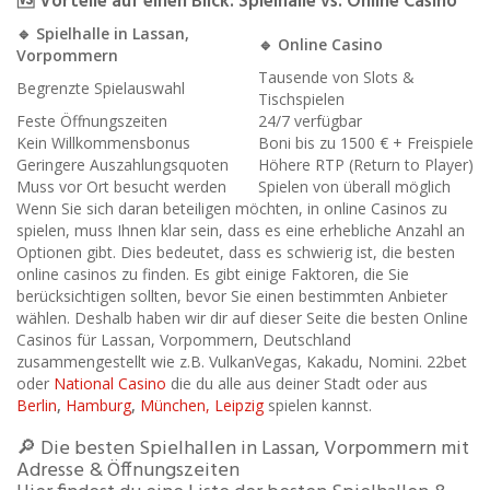
🆚 Vorteile auf einen Blick: Spielhalle vs. Online Casino
🔹
Spielhalle in Lassan,
🔹
Online Casino
Vorpommern
Tausende von Slots &
Begrenzte Spielauswahl
Tischspielen
Feste Öffnungszeiten
24/7 verfügbar
Kein Willkommensbonus
Boni bis zu 1500 € + Freispiele
Geringere Auszahlungsquoten
Höhere RTP (Return to Player)
Muss vor Ort besucht werden
Spielen von überall möglich
Wenn Sie sich daran beteiligen möchten, in online Casinos zu
spielen, muss Ihnen klar sein, dass es eine erhebliche Anzahl an
Optionen gibt. Dies bedeutet, dass es schwierig ist, die besten
online casinos zu finden. Es gibt einige Faktoren, die Sie
berücksichtigen sollten, bevor Sie einen bestimmten Anbieter
wählen. Deshalb haben wir dir auf dieser Seite die besten Online
Casinos für Lassan, Vorpommern, Deutschland
zusammengestellt wie z.B. VulkanVegas, Kakadu, Nomini. 22bet
oder
National Casino
die du alle aus deiner Stadt oder aus
Berlin
,
Hamburg
,
München,
Leipzig
spielen kannst.
🔎 Die besten Spielhallen in Lassan, Vorpommern mit
Adresse & Öffnungszeiten