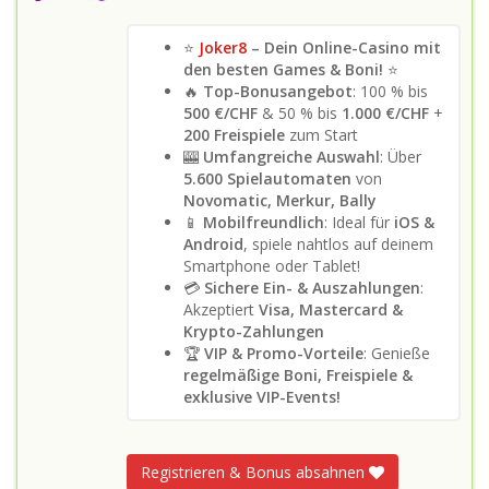
⭐
Joker8
– Dein Online-Casino mit
den besten Games & Boni!
⭐
🔥
Top-Bonusangebot
: 100 % bis
500 €/CHF
& 50 % bis
1.000 €/CHF
+
200 Freispiele
zum Start
🎰
Umfangreiche Auswahl
: Über
5.600 Spielautomaten
von
Novomatic, Merkur, Bally
📱
Mobilfreundlich
: Ideal für
iOS &
Android
, spiele nahtlos auf deinem
Smartphone oder Tablet!
💳
Sichere Ein- & Auszahlungen
:
Akzeptiert
Visa, Mastercard &
Krypto-Zahlungen
🏆
VIP & Promo-Vorteile
: Genieße
regelmäßige Boni, Freispiele &
exklusive VIP-Events!
Registrieren & Bonus absahnen