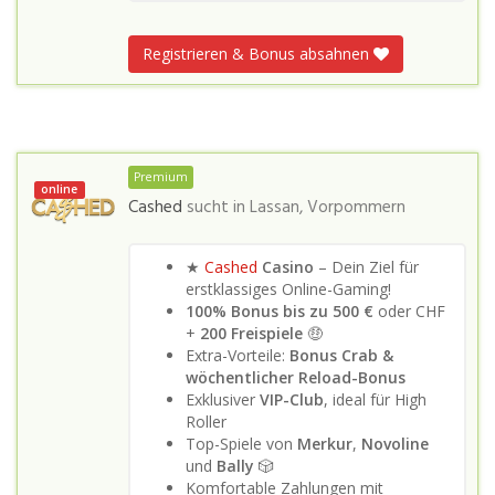
Registrieren & Bonus absahnen
Premium
online
Cashed
sucht in
Lassan, Vorpommern
★
Cashed
Casino
– Dein Ziel für
erstklassiges Online-Gaming!
100% Bonus bis zu 500 €
oder CHF
+
200 Freispiele
🤑
Extra-Vorteile:
Bonus Crab &
wöchentlicher Reload-Bonus
Exklusiver
VIP-Club
, ideal für High
Roller
Top-Spiele von
Merkur
,
Novoline
und
Bally
🎲
Komfortable Zahlungen mit