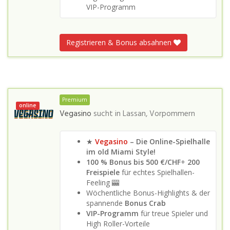
VIP-Programm
Registrieren & Bonus absahnen
Premium
online
Vegasino
sucht in
Lassan, Vorpommern
★
Vegasino
– Die Online-Spielhalle
im old Miami Style!
100 % Bonus bis 500 €/CHF
+
200
Freispiele
für echtes Spielhallen-
Feeling 🎰
Wöchentliche Bonus-Highlights & der
spannende
Bonus Crab
VIP-Programm
für treue Spieler und
High Roller-Vorteile