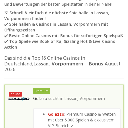
und Bewertungen
der besten Spielstätten in deiner Nähe!
💡
Schnell & einfach die nächste Spielhalle in Lassan,
Vorpommern finden!
✔️
Spielhallen & Casinos in Lassan, Vorpommern mit
Öffnungszeiten
✔️
Beste Online Casinos mit Bonus für sofortigen Spielspaß
✔️
Top-Spiele wie Book of Ra, Sizzling Hot & Live-Casino-
Action
Das sind die Top 16 Online Casinos in
Deutschland,
Lassan, Vorpommern – Bonus
August
2026
Premium
online
Gollazo
sucht in
Lassan, Vorpommern
Golazzo
: Premium Casino & Wetten
mit über 5.000 Spielen & exklusivem
VIP-Bereich ✓