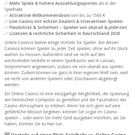
✅
Mehr Spiele & höhere Auszahlungsquoten
als in der
Spielhalle
✅
Attraktive Willkommensboni
von bis zu 1500 €
✅
Live-Casino mit echten Dealern & interaktiven Spielen
✅
Flexibilität & Sicherheit – Spielen von überall & jederzeit
✅
Lizenzen & rechtliche Sicherheit in Deutschland 2026
Online Casinos bieten einige Vorteile für Spieler. Bei diesen
Casinos können Spieler zu jeder Zeit spielen, ohne auf ihr Glück
warten zu müssen. Außerdem sind sie nicht auf den
wechselnden Verkehr in einem Spielkasino wie in Lassan,
Vorpommern angewiesen, sodass sie von überall aus spielen
können. Zudem können sie ganz in ihrer eigenen Welt sein, weil
sie nicht von anderen Spielern oder Zuschauern abgelengt
werden.
Ein Online Casino ist eine einzigartige Möglichkeit, die Spannung
am heimischen Computer zu genießen und die Faszination der
Casino-Atmosphäre zu erleben. Wenn Sie sich gern auf eine
gefährliche Mission begeben, können Sie sogar im Casino
spielen – oder wenn Sie mehr Geld ausgeben möchten, als Sie
haben, können Sie es hier tun.