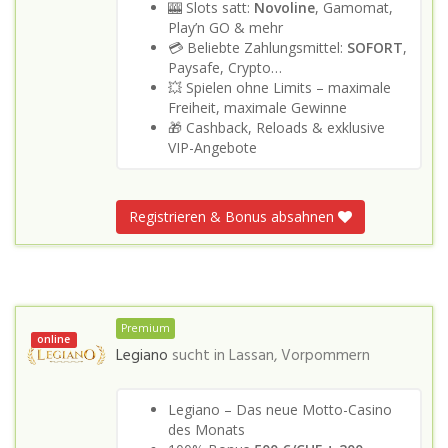
🎰 Slots satt:
Novoline
, Gamomat,
Play’n GO & mehr
💳 Beliebte Zahlungsmittel:
SOFORT
,
Paysafe, Crypto…
💥 Spielen ohne Limits – maximale
Freiheit, maximale Gewinne
🎁 Cashback, Reloads & exklusive
VIP-Angebote
Registrieren & Bonus absahnen
Premium
online
Legiano
sucht in
Lassan, Vorpommern
Legiano – Das neue Motto-Casino
des Monats