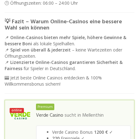
🕒 Öffnungszeiten: 06:00 – 24:00 Uhr
💡 Fazit – Warum Online-Casinos eine bessere
Wahl sein können
📌
Online-Casinos bieten mehr Spiele, höhere Gewinne &
bessere Boni
als lokale Spielhallen.
📌
Spiel von überall & jederzeit
– keine Wartezeiten oder
Öffnungszeiten.
📌
Lizenzierte Online-Casinos garantieren Sicherheit &
Fairness
für Spieler in Deutschland.
🎰 Jetzt beste Online Casinos entdecken & 100%
Willkommensbonus sichern!
Premium
online
Verde Casino
sucht in
Mellenthin
Verde Casino Bonus
1200 €
✓
220
Freispiele ✓