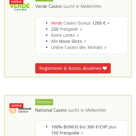
online
Verde Casino
sucht in
Mellenthin
Verde
Casino Bonus
1200 €
✓
220
Freispiele ✓
Keine Limits ✓
Alle
Novo Slots
✓
Online Casino des Monats ✓
Registrieren & Bonus absahnen
Premium
online
National Casino
sucht in
Mellenthin
100% BONUS bis 300 €/CHF
plus
150 Freispiele
✓