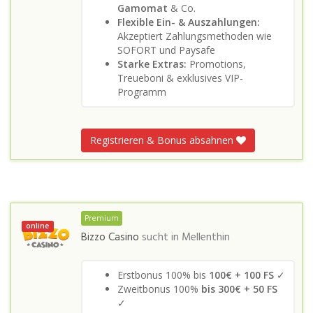
Gamomat
& Co.
Flexible Ein- & Auszahlungen:
Akzeptiert Zahlungsmethoden wie
SOFORT und Paysafe
Starke Extras:
Promotions,
Treueboni & exklusives VIP-
Programm
Registrieren & Bonus absahnen
Premium
online
Bizzo Casino
sucht in
Mellenthin
Erstbonus 100% bis
100€ + 100 FS
✓
Zweitbonus 100%
bis 300€ + 50 FS
✓