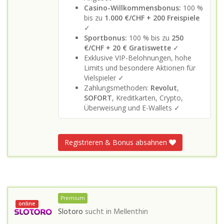
Casino-Willkommensbonus:
100 %
bis zu
1.000 €/CHF + 200 Freispiele
✓
Sportbonus:
100 % bis zu
250
€/CHF + 20 € Gratiswette
✓
Exklusive VIP-Belohnungen, hohe
Limits und besondere Aktionen für
Vielspieler ✓
Zahlungsmethoden:
Revolut
,
SOFORT
, Kreditkarten, Crypto,
Überweisung und E-Wallets ✓
Registrieren & Bonus absahnen
Premium
online
Slotoro
sucht in
Mellenthin