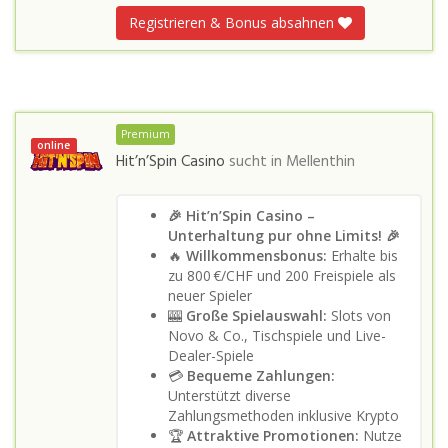
Registrieren & Bonus absahnen
Premium
online
Hit’n’Spin Casino
sucht in
Mellenthin
🎉 Hit’n’Spin Casino –
Unterhaltung pur ohne Limits! 🎉
🔥
Willkommensbonus:
Erhalte bis
zu 800 €/CHF und 200 Freispiele als
neuer Spieler
🎰
Große Spielauswahl:
Slots von
Novo & Co., Tischspiele und Live-
Dealer-Spiele
💳
Bequeme Zahlungen:
Unterstützt diverse
Zahlungsmethoden inklusive Krypto
🏆
Attraktive Promotionen:
Nutze