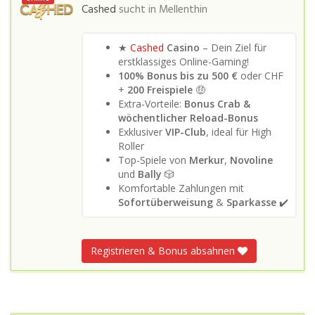
Cashed
sucht in
Mellenthin
★
Cashed
Casino
– Dein Ziel für
erstklassiges Online-Gaming!
100% Bonus bis zu 500 €
oder CHF
+
200 Freispiele
🤑
Extra-Vorteile:
Bonus Crab &
wöchentlicher Reload-Bonus
Exklusiver
VIP-Club
, ideal für High
Roller
Top-Spiele von
Merkur
,
Novoline
und
Bally
🎲
Komfortable Zahlungen mit
Sofortüberweisung
&
Sparkasse
✔️
Registrieren & Bonus absahnen