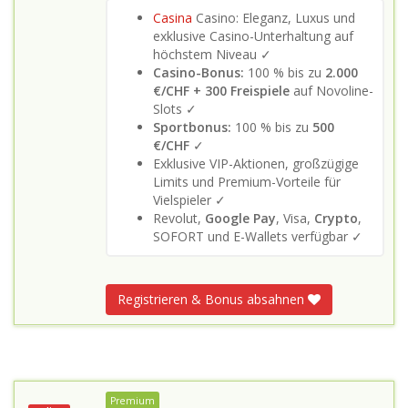
Casina
Casino: Eleganz, Luxus und
exklusive Casino-Unterhaltung auf
höchstem Niveau ✓
Casino-Bonus:
100 % bis zu
2.000
€/CHF + 300 Freispiele
auf Novoline-
Slots ✓
Sportbonus:
100 % bis zu
500
€/CHF
✓
Exklusive VIP-Aktionen, großzügige
Limits und Premium-Vorteile für
Vielspieler ✓
Revolut,
Google Pay
, Visa,
Crypto
,
SOFORT und E-Wallets verfügbar ✓
Registrieren & Bonus absahnen
Premium