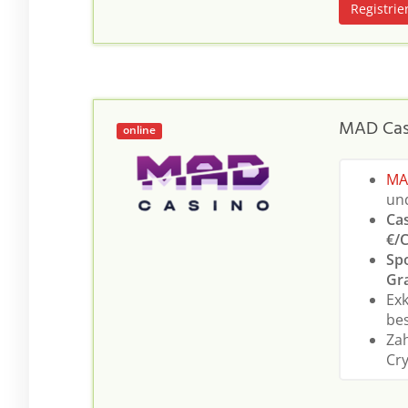
Registri
MAD Cas
online
MA
un
Ca
€/C
Sp
Gr
Exk
bes
Za
Cr