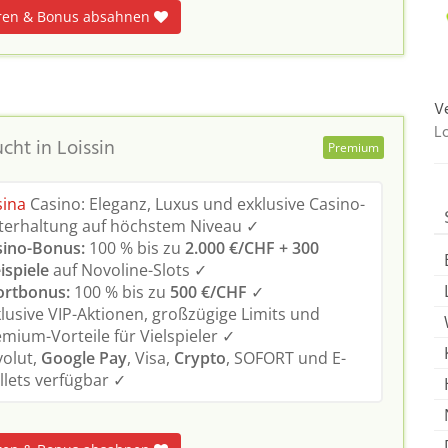
eren & Bonus absahnen
V
Lo
ucht in
Loissin
Premium
sina
Casino: Eleganz, Luxus und exklusive Casino-
terhaltung auf höchstem Niveau ✓
sino-Bonus:
100 % bis zu
2.000 €/CHF + 300
ispiele
auf Novoline-Slots ✓
ortbonus:
100 % bis zu
500 €/CHF
✓
lusive VIP-Aktionen, großzügige Limits und
mium-Vorteile für Vielspieler ✓
volut,
Google Pay
, Visa,
Crypto
, SOFORT und E-
lets verfügbar ✓