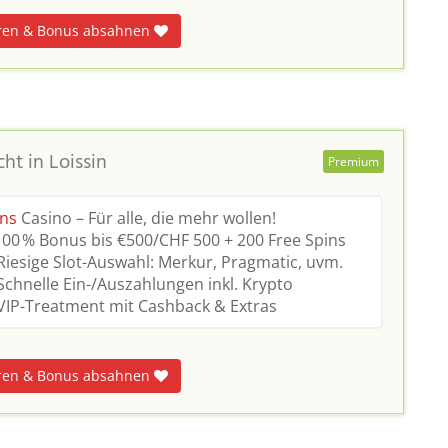
eren & Bonus absahnen
cht in
Loissin
Premium
ns
Casino – Für alle, die mehr wollen!
00 % Bonus bis €500/CHF 500 + 200 Free Spins
Riesige Slot-Auswahl: Merkur, Pragmatic, uvm.
Schnelle Ein-/Auszahlungen inkl. Krypto
VIP-Treatment mit Cashback & Extras
eren & Bonus absahnen