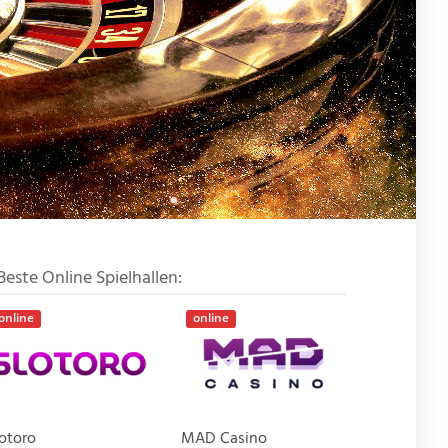
Beste Online Spielhallen:
online
online
lotoro
MAD Casino