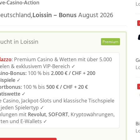
ive-Casino-Action
Lo
Deutschland,
Loissin – Bonus
August 2026
sucht in
Loissin
Premium
lazzo
: Premium Casino & Wetten mit über 5.000
G
elen & exklusivem VIP-Bereich ✓
Lo
sino-Bonus:
100 % bis
2.000 € / CHF + 200
ispiele
✓
ortbonus:
100 % bis
500 € / CHF + 20 €
atiswette
✓
e Casino, Jackpot-Slots und klassische Tischspiele
 jeden Spielertyp ✓
hlungen mit
Revolut
,
SOFORT
, Kryptowährungen,
ten und E-Wallets ✓
B
Lo