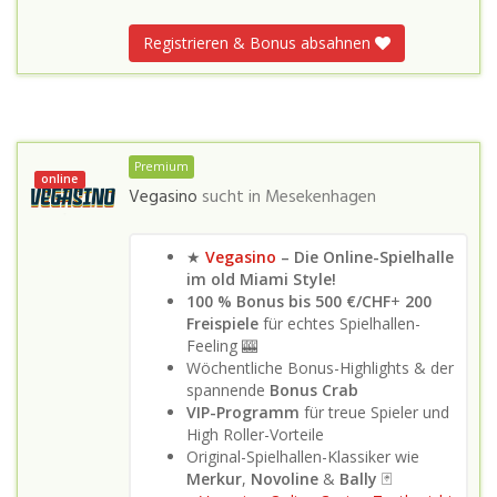
Registrieren & Bonus absahnen
Premium
online
Vegasino
sucht in
Mesekenhagen
★
Vegasino
– Die Online-Spielhalle
im old Miami Style!
100 % Bonus bis 500 €/CHF
+
200
Freispiele
für echtes Spielhallen-
Feeling 🎰
Wöchentliche Bonus-Highlights & der
spannende
Bonus Crab
VIP-Programm
für treue Spieler und
High Roller-Vorteile
Original-Spielhallen-Klassiker wie
Merkur
,
Novoline
&
Bally
🃏