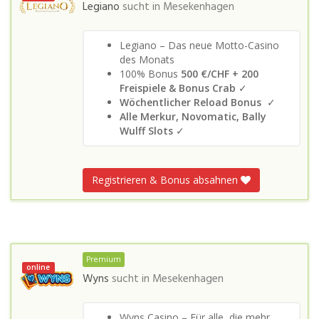
Legiano
sucht in
Mesekenhagen
Legiano – Das neue Motto-Casino
des Monats
100% Bonus
500 €/CHF + 200
Freispiele & Bonus Crab
✓
Wöchentlicher Reload Bonus
✓
Alle Merkur, Novomatic, Bally
Wulff Slots
✓
Registrieren & Bonus absahnen
Premium
online
Wyns
sucht in
Mesekenhagen
Wyns Casino – Für alle, die mehr