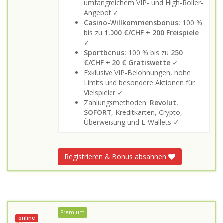
umfangreichem VIP- und High-Roller-
Angebot ✓
Casino-Willkommensbonus:
100 %
bis zu
1.000 €/CHF + 200 Freispiele
✓
Sportbonus:
100 % bis zu
250
€/CHF + 20 € Gratiswette
✓
Exklusive VIP-Belohnungen, hohe
Limits und besondere Aktionen für
Vielspieler ✓
Zahlungsmethoden:
Revolut
,
SOFORT
, Kreditkarten, Crypto,
Überweisung und E-Wallets ✓
Registrieren & Bonus absahnen
Premium
online