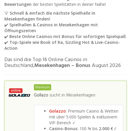
Bewertungen
der besten Spielstätten in deiner Nähe!
💡
Schnell & einfach die nächste Spielhalle in
Mesekenhagen finden!
✔️
Spielhallen & Casinos in Mesekenhagen mit
Öffnungszeiten
✔️
Beste Online Casinos mit Bonus für sofortigen Spielspaß
✔️
Top-Spiele wie Book of Ra, Sizzling Hot & Live-Casino-
Action
Das sind die Top 16 Online Casinos in
Deutschland,
Mesekenhagen – Bonus
August 2026
Premium
online
Gollazo
sucht in
Mesekenhagen
Golazzo
: Premium Casino & Wetten
mit über 5.000 Spielen & exklusivem
VIP-Bereich ✓
Casino-Bonus:
100 % bis
2.000 € /