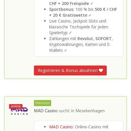
CHF + 200 Freispiele
✓
Sportbonus:
100 % bis
500 € / CHF
+ 20 € Gratiswette
✓
Live Casino, Jackpot-Slots und
klassische Tischspiele für jeden
Spielertyp ✓
Zahlungen mit
Revolut
,
SOFORT
,
Kryptowährungen, Karten und E-
Wallets ✓
Registrieren & Bonus absahnen
Premium
online
MAD Casino
sucht in
Mesekenhagen
MAD Casino
: Online-Casino mit