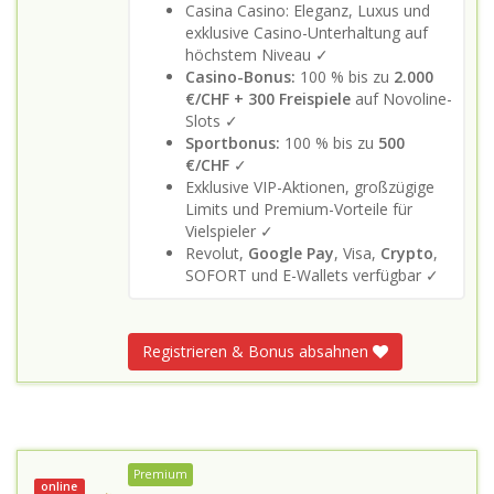
Casina Casino: Eleganz, Luxus und
exklusive Casino-Unterhaltung auf
höchstem Niveau ✓
Casino-Bonus:
100 % bis zu
2.000
€/CHF + 300 Freispiele
auf Novoline-
Slots ✓
Sportbonus:
100 % bis zu
500
€/CHF
✓
Exklusive VIP-Aktionen, großzügige
Limits und Premium-Vorteile für
Vielspieler ✓
Revolut,
Google Pay
, Visa,
Crypto
,
SOFORT und E-Wallets verfügbar ✓
Registrieren & Bonus absahnen
Premium
online