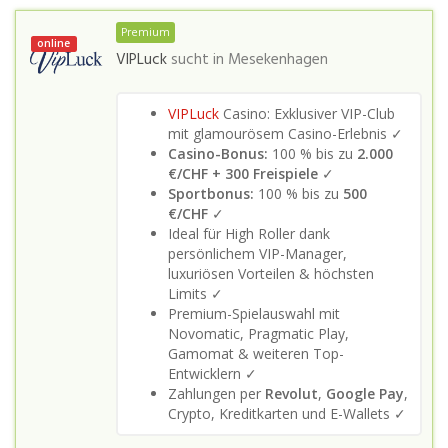
Premium
online
VIPLuck
sucht in
Mesekenhagen
VIPLuck
Casino: Exklusiver VIP-Club
mit glamourösem Casino-Erlebnis ✓
Casino-Bonus:
100 % bis zu
2.000
€/CHF + 300 Freispiele
✓
Sportbonus:
100 % bis zu
500
€/CHF
✓
Ideal für High Roller dank
persönlichem VIP-Manager,
luxuriösen Vorteilen & höchsten
Limits ✓
Premium-Spielauswahl mit
Novomatic, Pragmatic Play,
Gamomat & weiteren Top-
Entwicklern ✓
Zahlungen per
Revolut
,
Google Pay
,
Crypto, Kreditkarten und E-Wallets ✓