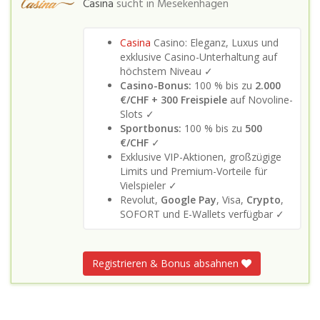
Casina
sucht in
Mesekenhagen
Casina
Casino: Eleganz, Luxus und
exklusive Casino-Unterhaltung auf
höchstem Niveau ✓
Casino-Bonus:
100 % bis zu
2.000
€/CHF + 300 Freispiele
auf Novoline-
Slots ✓
Sportbonus:
100 % bis zu
500
€/CHF
✓
Exklusive VIP-Aktionen, großzügige
Limits und Premium-Vorteile für
Vielspieler ✓
Revolut,
Google Pay
, Visa,
Crypto
,
SOFORT und E-Wallets verfügbar ✓
Registrieren & Bonus absahnen