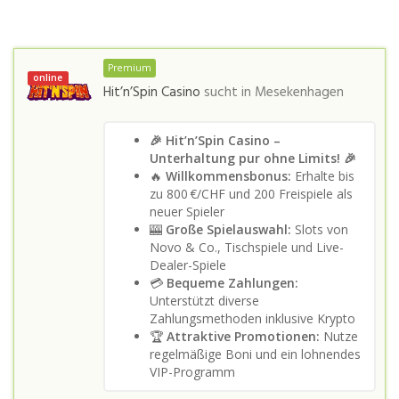
Premium
online
Hit’n’Spin Casino
sucht in
Mesekenhagen
🎉 Hit’n’Spin Casino –
Unterhaltung pur ohne Limits! 🎉
🔥
Willkommensbonus:
Erhalte bis
zu 800 €/CHF und 200 Freispiele als
neuer Spieler
🎰
Große Spielauswahl:
Slots von
Novo & Co., Tischspiele und Live-
Dealer-Spiele
💳
Bequeme Zahlungen:
Unterstützt diverse
Zahlungsmethoden inklusive Krypto
🏆
Attraktive Promotionen:
Nutze
regelmäßige Boni und ein lohnendes
VIP-Programm