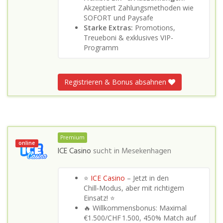
Akzeptiert Zahlungsmethoden wie
SOFORT und Paysafe
Starke Extras:
Promotions,
Treueboni & exklusives VIP-
Programm
Registrieren & Bonus absahnen
Premium
online
ICE Casino
sucht in
Mesekenhagen
⭐
ICE Casino
– Jetzt in den
Chill‑Modus, aber mit richtigem
Einsatz! ⭐
🔥 Willkommensbonus: Maximal
€1.500/CHF 1.500, 450% Match auf