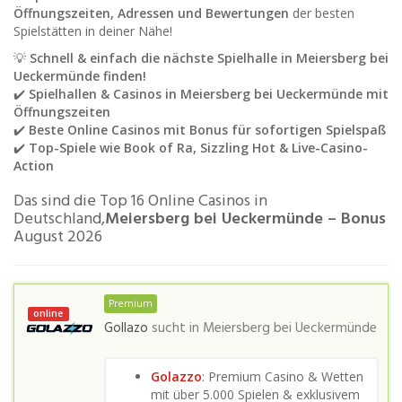
Öffnungszeiten, Adressen und Bewertungen
der besten
Spielstätten in deiner Nähe!
💡
Schnell & einfach die nächste Spielhalle in Meiersberg bei
Ueckermünde finden!
✔️
Spielhallen & Casinos in Meiersberg bei Ueckermünde mit
Öffnungszeiten
✔️
Beste Online Casinos mit Bonus für sofortigen Spielspaß
✔️
Top-Spiele wie Book of Ra, Sizzling Hot & Live-Casino-
Action
Das sind die Top 16 Online Casinos in
Deutschland,
Meiersberg bei Ueckermünde – Bonus
August 2026
Premium
online
Gollazo
sucht in
Meiersberg bei Ueckermünde
Golazzo
: Premium Casino & Wetten
mit über 5.000 Spielen & exklusivem