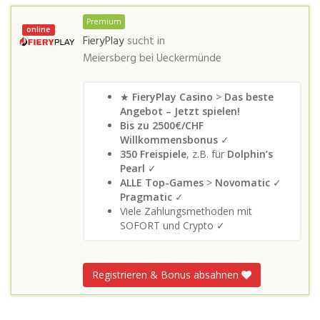
Premium
online
FieryPlay
sucht in
Meiersberg bei Ueckermünde
★
FieryPlay Casino
>
Das beste
Angebot – Jetzt spielen!
Bis zu 2500€/CHF
Willkommensbonus
✓
350 Freispiele
, z.B. für
Dolphin’s
Pearl
✓
ALLE Top-Games
>
Novomatic
✓
Pragmatic
✓
Viele Zahlungsmethoden mit
SOFORT und Crypto ✓
Registrieren & Bonus absahnen