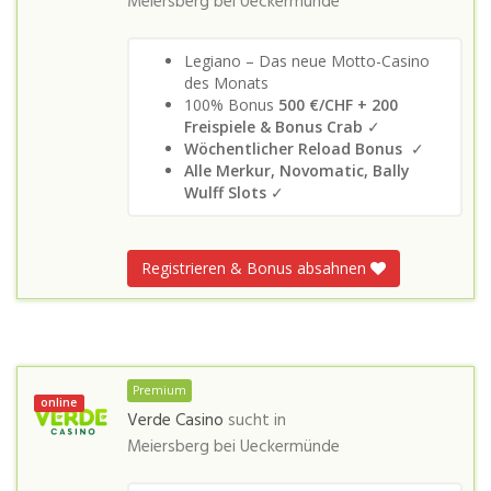
Meiersberg bei Ueckermünde
Legiano – Das neue Motto-Casino
des Monats
100% Bonus
500 €/CHF + 200
Freispiele & Bonus Crab
✓
Wöchentlicher Reload Bonus
✓
Alle Merkur, Novomatic, Bally
Wulff Slots
✓
Registrieren & Bonus absahnen
Premium
online
Verde Casino
sucht in
Meiersberg bei Ueckermünde