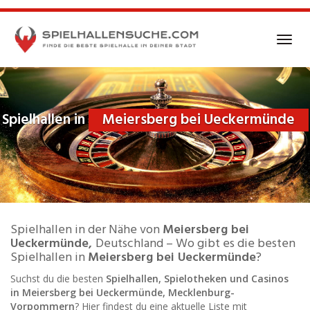
Skip
to
main
Toggl
content
navig
Spielhallen in
Meiersberg bei Ueckermünde
Spielhallen in der Nähe von
Meiersberg bei
Ueckermünde,
Deutschland – Wo gibt es die besten
Spielhallen in
Meiersberg bei Ueckermünde
?
Suchst du die besten
Spielhallen, Spielotheken und Casinos
in Meiersberg bei Ueckermünde, Mecklenburg-
Vorpommern
? Hier findest du eine aktuelle Liste mit