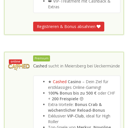
👑 VIP-Treatment mit Cashback &
Extras
Registrieren & Bonus absahnen
Premium
online
Cashed
sucht in
Meiersberg bei Ueckermünde
★
Cashed
Casino
– Dein Ziel für
erstklassiges Online-Gaming!
100% Bonus bis zu 500 €
oder CHF
+
200 Freispiele
🤑
Extra-Vorteile:
Bonus Crab &
wöchentlicher Reload-Bonus
Exklusiver
VIP-Club
, ideal für High
Roller
Top-Spiele von
Merkur
,
Novoline