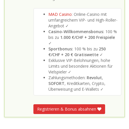
MAD Casino
: Online-Casino mit
umfangreichem VIP- und High-Roller-
Angebot ✓
Casino-Willkommensbonus:
100 %
bis zu
1.000 €/CHF + 200 Freispiele
✓
Sportbonus:
100 % bis zu
250
€/CHF + 20 € Gratiswette
✓
Exklusive VIP-Belohnungen, hohe
Limits und besondere Aktionen für
Vielspieler ✓
Zahlungsmethoden:
Revolut
,
SOFORT
, Kreditkarten, Crypto,
Überweisung und E-Wallets ✓
Registrieren & Bonus absahnen