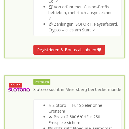
Co. ✓
🏆 Von erfahrenen Casino‑Profis
betrieben, mehrfach ausgezeichnet
✓
💳 Zahlungen: SOFORT, Paysafecard,
Crypto – alles am Start ✓
Registrieren & Bonus absahnen
Premium
online
Slotoro
sucht in
Meiersberg bei Ueckermünde
⭐ Slotoro – Für Spieler ohne
Grenzen!
🔥 Bis zu
2.500 €/CHF
+ 250
Freispiele sichern
🎰 Slots satt:
Novoline
, Gamomat,