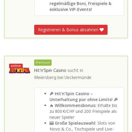
regelmäßige Boni, Freispiele &
exklusive VIP-Events!
Registrieren & Bonus absahnen
Premium
online
Hit’n’Spin Casino
sucht in
Meiersberg bei Ueckermünde
🎉 Hit’n’Spin Casino –
Unterhaltung pur ohne Limits! 🎉
🔥
Willkommensbonus:
Erhalte bis
zu 800 €/CHF und 200 Freispiele als
neuer Spieler
🎰
Große Spielauswahl:
Slots von
Novo & Co., Tischspiele und Live-