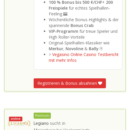
100 % Bonus bis 500 €/CHF
+
200
Freispiele
für echtes Spielhallen-
Feeling 🎰
Wöchentliche Bonus-Highlights & der
spannende
Bonus Crab
VIP-Programm
für treue Spieler und
High Roller-Vorteile
Original-Spielhallen-Klassiker wie
Merkur
,
Novoline
&
Bally
🃏
>
Vegasino Online Casino Testbericht
mit mehr Infos
Registrieren & Bonus absahnen
Premium
online
Legiano
sucht in