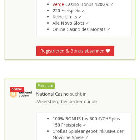
Verde
Casino Bonus
1200 €
✓
220
Freispiele ✓
Keine Limits ✓
Alle
Novo Slots
✓
Online Casino des Monats ✓
Registrieren & Bonus absahnen
Premium
online
National Casino
sucht in
Meiersberg bei Ueckermünde
100% BONUS bis 300 €/CHF
plus
150 Freispiele
✓
Großes Spieleangebot inklusive der
Novoline Spiele ✓