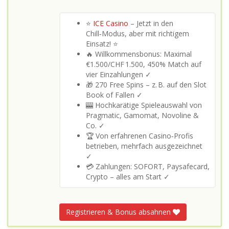
⭐
ICE Casino
– Jetzt in den
Chill‑Modus, aber mit richtigem
Einsatz! ⭐
🔥 Willkommensbonus: Maximal
€1.500/CHF 1.500, 450% Match auf
vier Einzahlungen ✓
🎁 270 Free Spins – z. B. auf den Slot
Book of Fallen ✓
🎰 Hochkarätige Spieleauswahl von
Pragmatic, Gamomat, Novoline &
Co. ✓
🏆 Von erfahrenen Casino‑Profis
betrieben, mehrfach ausgezeichnet
✓
💳 Zahlungen: SOFORT, Paysafecard,
Crypto – alles am Start ✓
Registrieren & Bonus absahnen