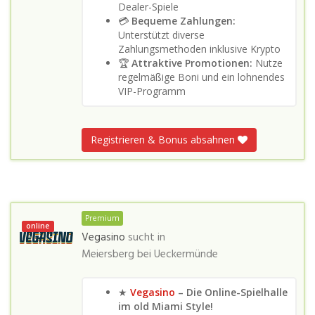
Dealer-Spiele
💳
Bequeme Zahlungen:
Unterstützt diverse
Zahlungsmethoden inklusive Krypto
🏆
Attraktive Promotionen:
Nutze
regelmäßige Boni und ein lohnendes
VIP-Programm
Registrieren & Bonus absahnen
Premium
online
Vegasino
sucht in
Meiersberg bei Ueckermünde
★
Vegasino
– Die Online-Spielhalle
im old Miami Style!