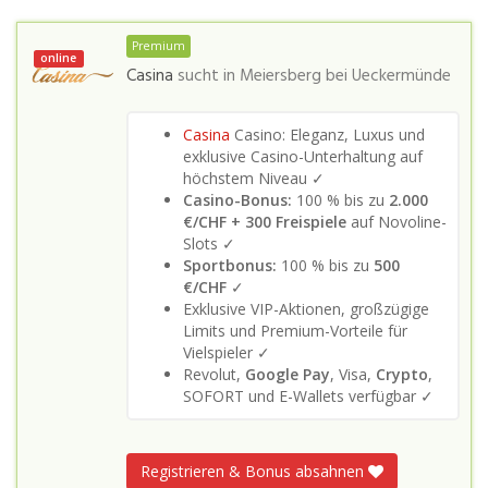
Premium
online
Casina
sucht in
Meiersberg bei Ueckermünde
Casina
Casino: Eleganz, Luxus und
exklusive Casino-Unterhaltung auf
höchstem Niveau ✓
Casino-Bonus:
100 % bis zu
2.000
€/CHF + 300 Freispiele
auf Novoline-
Slots ✓
Sportbonus:
100 % bis zu
500
€/CHF
✓
Exklusive VIP-Aktionen, großzügige
Limits und Premium-Vorteile für
Vielspieler ✓
Revolut,
Google Pay
, Visa,
Crypto
,
SOFORT und E-Wallets verfügbar ✓
Registrieren & Bonus absahnen