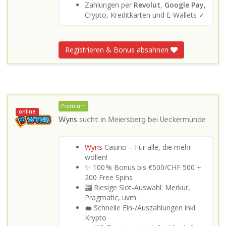
Zahlungen per
Revolut
,
Google Pay
,
Crypto, Kreditkarten und E-Wallets ✓
Registrieren & Bonus absahnen
Premium
online
Wyns
sucht in
Meiersberg bei Ueckermünde
Wyns
Casino – Für alle, die mehr
wollen!
✨ 100 % Bonus bis €500/CHF 500 +
200 Free Spins
🎰 Riesige Slot-Auswahl: Merkur,
Pragmatic, uvm.
💼 Schnelle Ein-/Auszahlungen inkl.
Krypto