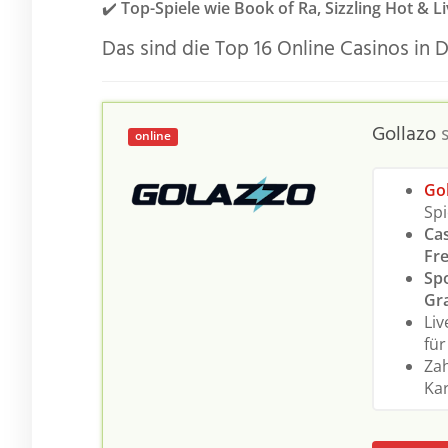
✔️
Top-Spiele wie Book of Ra, Sizzling Hot & L
Das sind die Top 16 Online Casinos in 
Gollazo
online
Go
Spi
Ca
Fre
Sp
Gr
Liv
für
Za
Kar