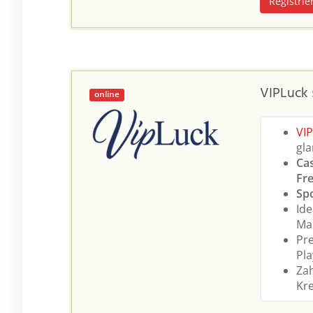
Registri
VIPLuck
online
VI
gl
Ca
Fre
Sp
Ide
Man
Pr
Pl
Za
Kre