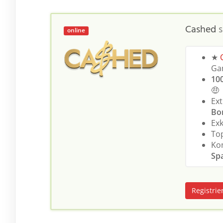
Cashed
s
online
★
Ga
10
🤑
Ext
Bo
Exk
To
Ko
Sp
Registri