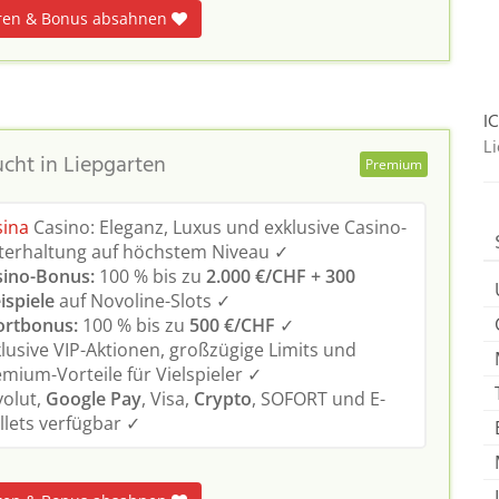
eren & Bonus absahnen
I
L
ucht in
Liepgarten
Premium
sina
Casino: Eleganz, Luxus und exklusive Casino-
terhaltung auf höchstem Niveau ✓
sino-Bonus:
100 % bis zu
2.000 €/CHF + 300
ispiele
auf Novoline-Slots ✓
ortbonus:
100 % bis zu
500 €/CHF
✓
lusive VIP-Aktionen, großzügige Limits und
mium-Vorteile für Vielspieler ✓
volut,
Google Pay
, Visa,
Crypto
, SOFORT und E-
lets verfügbar ✓