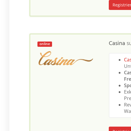
Registri
Casina
s
online
Ca
Un
Ca
Fre
Sp
Exk
Pre
Re
Wal