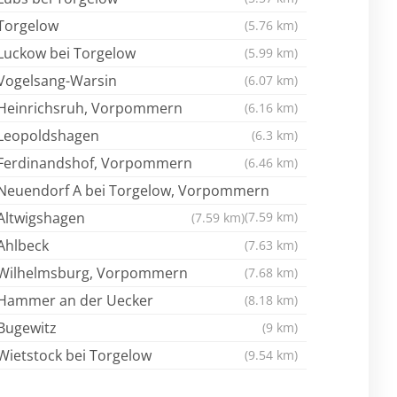
Torgelow
(5.76 km)
Luckow bei Torgelow
(5.99 km)
Vogelsang-Warsin
(6.07 km)
Heinrichsruh, Vorpommern
(6.16 km)
Leopoldshagen
(6.3 km)
Ferdinandshof, Vorpommern
(6.46 km)
Neuendorf A bei Torgelow, Vorpommern
Altwigshagen
(7.59 km)
(7.59 km)
Ahlbeck
(7.63 km)
Wilhelmsburg, Vorpommern
(7.68 km)
Hammer an der Uecker
(8.18 km)
Bugewitz
(9 km)
Wietstock bei Torgelow
(9.54 km)