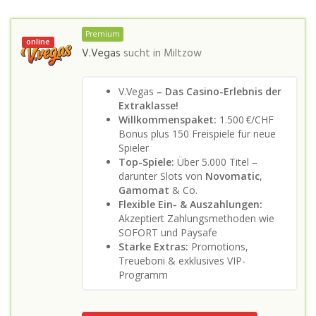
Premium
online
V.Vegas
sucht in
Miltzow
V.Vegas
– Das Casino-Erlebnis der
Extraklasse!
Willkommenspaket:
1.500 €/CHF
Bonus plus 150 Freispiele für neue
Spieler
Top-Spiele:
Über 5.000 Titel –
darunter Slots von
Novomatic
,
Gamomat
& Co.
Flexible Ein- & Auszahlungen:
Akzeptiert Zahlungsmethoden wie
SOFORT und Paysafe
Starke Extras:
Promotions,
Treueboni & exklusives VIP-
Programm