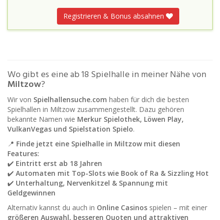
Registrieren & Bonus absahnen
Wo gibt es eine ab 18 Spielhalle in meiner Nähe von
Miltzow
?
Wir von
Spielhallensuche.com
haben für dich die besten
Spielhallen in Miltzow zusammengestellt. Dazu gehören
bekannte Namen wie
Merkur Spielothek, Löwen Play,
VulkanVegas und Spielstation Spielo
.
📍
Finde jetzt eine Spielhalle in Miltzow mit diesen
Features:
✔️
Eintritt erst ab 18 Jahren
✔️
Automaten mit Top-Slots wie Book of Ra & Sizzling Hot
✔️
Unterhaltung, Nervenkitzel & Spannung mit
Geldgewinnen
Alternativ kannst du auch in
Online Casinos
spielen – mit einer
größeren Auswahl, besseren Quoten und attraktiven