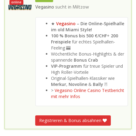
online
Vegasino
sucht in
Miltzow
★
Vegasino
– Die Online-Spielhalle
im old Miami Style!
100 % Bonus bis 500 €/CHF
+
200
Freispiele
für echtes Spielhallen-
Feeling 🎰
Wöchentliche Bonus-Highlights & der
spannende
Bonus Crab
VIP-Programm
für treue Spieler und
High Roller-Vorteile
Original-Spielhallen-Klassiker wie
Merkur
,
Novoline
&
Bally
🃏
>
Vegasino Online Casino Testbericht
mit mehr Infos
Registrieren & Bonus absahnen