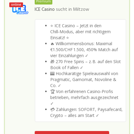
Premium
online
ICE Casino
sucht in
Miltzow
⭐ ICE Casino – Jetzt in den
Chill‑Modus, aber mit richtigem
Einsatz! ⭐
🔥 Willkommensbonus: Maximal
€1.500/CHF 1.500, 450% Match auf
vier Einzahlungen ✓
🎁 270 Free Spins – z. B. auf den Slot
Book of Fallen ✓
🎰 Hochkarätige Spieleauswahl von
Pragmatic, Gamomat, Novoline &
Co. ✓
🏆 Von erfahrenen Casino‑Profis
betrieben, mehrfach ausgezeichnet
✓
💳 Zahlungen: SOFORT, Paysafecard,
Crypto – alles am Start ✓