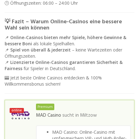
🕒 Öffnungszeiten: 06:00 – 24:00 Uhr
💡 Fazit – Warum Online-Casinos eine bessere
Wahl sein können
📌
Online-Casinos bieten mehr Spiele, höhere Gewinne &
bessere Boni
als lokale Spielhallen.
📌
Spiel von überall & jederzeit
– keine Wartezeiten oder
Öffnungszeiten.
📌
Lizenzierte Online-Casinos garantieren Sicherheit &
Fairness
für Spieler in Deutschland.
🎰 Jetzt beste Online Casinos entdecken & 100%
Willkommensbonus sichern!
Premium
online
MAD Casino
sucht in
Miltzow
MAD Casino: Online-Casino mit
umfangreichem VIP- und High-Roller-