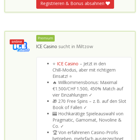
Registrieren & Bonus absahnen
Premium
online
ICE Casino
sucht in
Miltzow
⭐
ICE Casino
– Jetzt in den
Chill‑Modus, aber mit richtigem
Einsatz! ⭐
🔥 Willkommensbonus: Maximal
€1.500/CHF 1.500, 450% Match auf
vier Einzahlungen ✓
🎁 270 Free Spins – z. B. auf den Slot
Book of Fallen ✓
🎰 Hochkarätige Spieleauswahl von
Pragmatic, Gamomat, Novoline &
Co. ✓
🏆 Von erfahrenen Casino‑Profis
betrieben, mehrfach ausgezeichnet