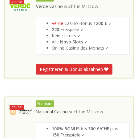
online
Verde Casino
sucht in
Miltzow
Verde
Casino Bonus
1200 €
✓
220
Freispiele ✓
Keine Limits ✓
Alle
Novo Slots
✓
Online Casino des Monats ✓
Registrieren & Bonus absahnen
Premium
online
National Casino
sucht in
Miltzow
100% BONUS bis 300 €/CHF
plus
150 Freispiele
✓