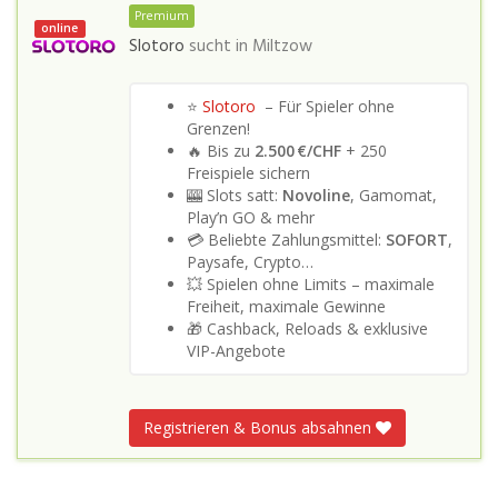
Premium
online
Slotoro
sucht in
Miltzow
⭐
Slotoro
– Für Spieler ohne
Grenzen!
🔥 Bis zu
2.500 €/CHF
+ 250
Freispiele sichern
🎰 Slots satt:
Novoline
, Gamomat,
Play’n GO & mehr
💳 Beliebte Zahlungsmittel:
SOFORT
,
Paysafe, Crypto…
💥 Spielen ohne Limits – maximale
Freiheit, maximale Gewinne
🎁 Cashback, Reloads & exklusive
VIP-Angebote
Registrieren & Bonus absahnen