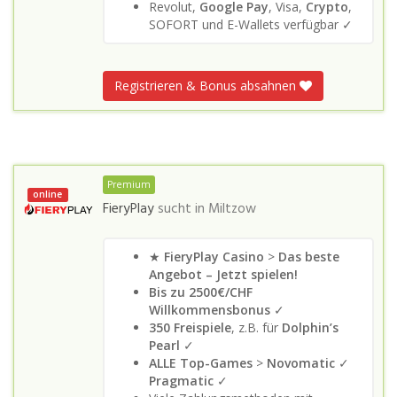
Revolut,
Google Pay
, Visa,
Crypto
,
SOFORT und E-Wallets verfügbar ✓
Registrieren & Bonus absahnen
Premium
online
FieryPlay
sucht in
Miltzow
★
FieryPlay Casino
>
Das beste
Angebot – Jetzt spielen!
Bis zu 2500€/CHF
Willkommensbonus
✓
350 Freispiele
, z.B. für
Dolphin’s
Pearl
✓
ALLE Top-Games
>
Novomatic
✓
Pragmatic
✓