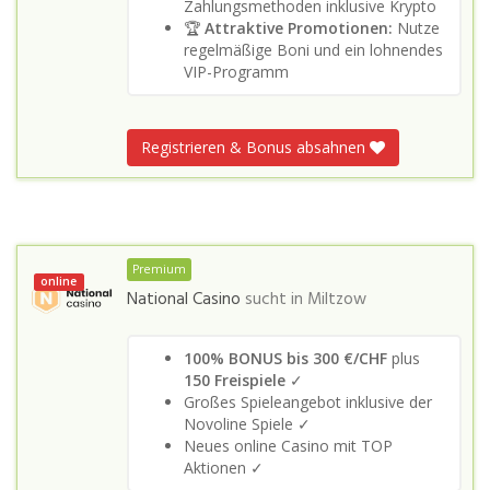
Zahlungsmethoden inklusive Krypto
🏆
Attraktive Promotionen:
Nutze
regelmäßige Boni und ein lohnendes
VIP-Programm
Registrieren & Bonus absahnen
Premium
online
National Casino
sucht in
Miltzow
100% BONUS bis 300 €/CHF
plus
150 Freispiele
✓
Großes Spieleangebot inklusive der
Novoline Spiele ✓
Neues online Casino mit TOP
Aktionen ✓