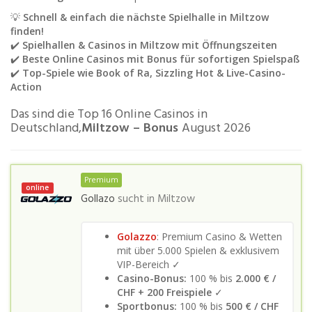
💡
Schnell & einfach die nächste Spielhalle in Miltzow
finden!
✔️
Spielhallen & Casinos in Miltzow mit Öffnungszeiten
✔️
Beste Online Casinos mit Bonus für sofortigen Spielspaß
✔️
Top-Spiele wie Book of Ra, Sizzling Hot & Live-Casino-
Action
Das sind die Top 16 Online Casinos in
Deutschland,
Miltzow – Bonus
August 2026
Premium
online
Gollazo
sucht in
Miltzow
Golazzo
: Premium Casino & Wetten
mit über 5.000 Spielen & exklusivem
VIP-Bereich ✓
Casino-Bonus:
100 % bis
2.000 € /
CHF + 200 Freispiele
✓
Sportbonus:
100 % bis
500 € / CHF