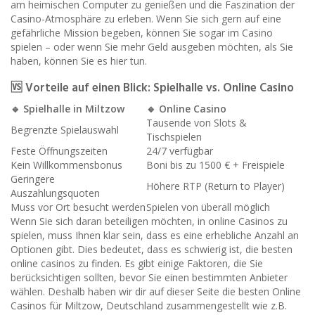
am heimischen Computer zu genießen und die Faszination der
Casino-Atmosphäre zu erleben. Wenn Sie sich gern auf eine
gefährliche Mission begeben, können Sie sogar im Casino
spielen – oder wenn Sie mehr Geld ausgeben möchten, als Sie
haben, können Sie es hier tun.
🆚 Vorteile auf einen Blick: Spielhalle vs. Online Casino
🔹
Spielhalle in Miltzow
🔹
Online Casino
Tausende von Slots &
Begrenzte Spielauswahl
Tischspielen
Feste Öffnungszeiten
24/7 verfügbar
Kein Willkommensbonus
Boni bis zu 1500 € + Freispiele
Geringere
Höhere RTP (Return to Player)
Auszahlungsquoten
Muss vor Ort besucht werden
Spielen von überall möglich
Wenn Sie sich daran beteiligen möchten, in online Casinos zu
spielen, muss Ihnen klar sein, dass es eine erhebliche Anzahl an
Optionen gibt. Dies bedeutet, dass es schwierig ist, die besten
online casinos zu finden. Es gibt einige Faktoren, die Sie
berücksichtigen sollten, bevor Sie einen bestimmten Anbieter
wählen. Deshalb haben wir dir auf dieser Seite die besten Online
Casinos für Miltzow, Deutschland zusammengestellt wie z.B.