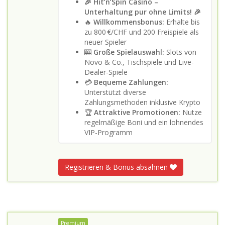
🎉 Hit’n’Spin Casino –
Unterhaltung pur ohne Limits! 🎉
🔥
Willkommensbonus:
Erhalte bis
zu 800 €/CHF und 200 Freispiele als
neuer Spieler
🎰
Große Spielauswahl:
Slots von
Novo & Co., Tischspiele und Live-
Dealer-Spiele
💳
Bequeme Zahlungen:
Unterstützt diverse
Zahlungsmethoden inklusive Krypto
🏆
Attraktive Promotionen:
Nutze
regelmäßige Boni und ein lohnendes
VIP-Programm
Registrieren & Bonus absahnen
Premium