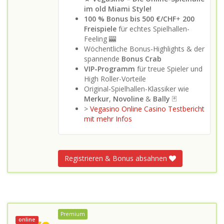
im old Miami Style!
100 % Bonus bis 500 €/CHF
+
200
Freispiele
für echtes Spielhallen-
Feeling 🎰
Wöchentliche Bonus-Highlights & der
spannende
Bonus Crab
VIP-Programm
für treue Spieler und
High Roller-Vorteile
Original-Spielhallen-Klassiker wie
Merkur
,
Novoline
&
Bally
🃏
>
Vegasino Online Casino Testbericht
mit mehr Infos
Registrieren & Bonus absahnen
Premium
online