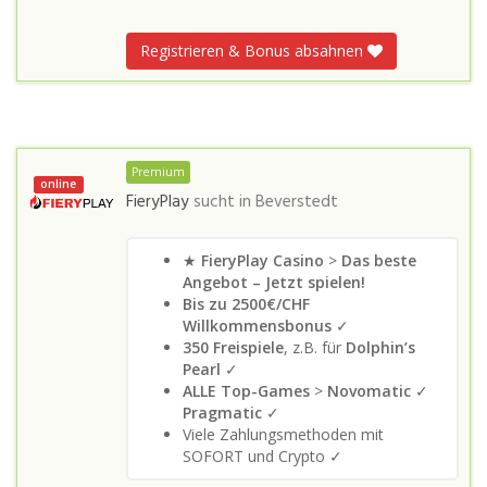
Registrieren & Bonus absahnen
Premium
online
FieryPlay
sucht in
Beverstedt
★
FieryPlay Casino
>
Das beste
Angebot – Jetzt spielen!
Bis zu 2500€/CHF
Willkommensbonus
✓
350 Freispiele
, z.B. für
Dolphin’s
Pearl
✓
ALLE Top-Games
>
Novomatic
✓
Pragmatic
✓
Viele Zahlungsmethoden mit
SOFORT und Crypto ✓