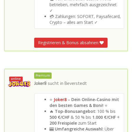
betrieben, mehrfach ausgezeichnet
✓
💳 Zahlungen: SOFORT, Paysafecard,
Crypto – alles am Start ✓
Registrieren & Bonus absahnen
Premium
online
Joker8
sucht in
Beverstedt
⭐
Joker8
– Dein Online-Casino mit
den besten Games & Boni!
⭐
🔥
Top-Bonusangebot
: 100 % bis
500 €/CHF
& 50 % bis
1.000 €/CHF
+
200 Freispiele
zum Start
🎰
Umfangreiche Auswahl
: Über