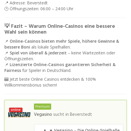
📍 Adresse: Beverstedt
🕒 Öffnungszeiten: 06:00 – 24:00 Uhr
💡 Fazit – Warum Online-Casinos eine bessere
Wahl sein können
📌
Online-Casinos bieten mehr Spiele, höhere Gewinne &
bessere Boni
als lokale Spielhallen.
📌
Spiel von überall & jederzeit
– keine Wartezeiten oder
Öffnungszeiten.
📌
Lizenzierte Online-Casinos garantieren Sicherheit &
Fairness
für Spieler in Deutschland.
🎰 Jetzt beste Online Casinos entdecken & 100%
Willkommensbonus sichern!
Premium
online
Vegasino
sucht in
Beverstedt
★
Vegasino – Die Online-Spielhalle