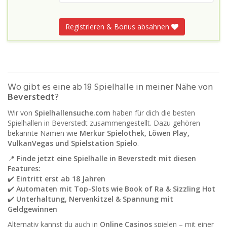
Registrieren & Bonus absahnen
Wo gibt es eine ab 18 Spielhalle in meiner Nähe von
Beverstedt
?
Wir von
Spielhallensuche.com
haben für dich die besten
Spielhallen in Beverstedt zusammengestellt. Dazu gehören
bekannte Namen wie
Merkur Spielothek, Löwen Play,
VulkanVegas und Spielstation Spielo
.
📍
Finde jetzt eine Spielhalle in Beverstedt mit diesen
Features:
✔️
Eintritt erst ab 18 Jahren
✔️
Automaten mit Top-Slots wie Book of Ra & Sizzling Hot
✔️
Unterhaltung, Nervenkitzel & Spannung mit
Geldgewinnen
Alternativ kannst du auch in
Online Casinos
spielen – mit einer