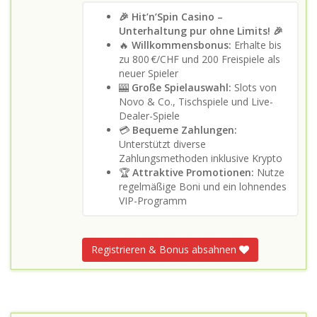
🎉 Hit’n’Spin Casino –
Unterhaltung pur ohne Limits! 🎉
🔥
Willkommensbonus:
Erhalte bis
zu 800 €/CHF und 200 Freispiele als
neuer Spieler
🎰
Große Spielauswahl:
Slots von
Novo & Co., Tischspiele und Live-
Dealer-Spiele
💳
Bequeme Zahlungen:
Unterstützt diverse
Zahlungsmethoden inklusive Krypto
🏆
Attraktive Promotionen:
Nutze
regelmäßige Boni und ein lohnendes
VIP-Programm
Registrieren & Bonus absahnen