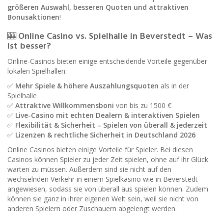
größeren Auswahl, besseren Quoten und attraktiven
Bonusaktionen
!
🎰
Online Casino vs. Spielhalle in Beverstedt – Was
ist besser?
Online-Casinos bieten einige entscheidende Vorteile gegenüber
lokalen Spielhallen:
✅
Mehr Spiele & höhere Auszahlungsquoten
als in der
Spielhalle
✅
Attraktive Willkommensboni
von bis zu 1500 €
✅
Live-Casino mit echten Dealern & interaktiven Spielen
✅
Flexibilität & Sicherheit – Spielen von überall & jederzeit
✅
Lizenzen & rechtliche Sicherheit in Deutschland 2026
Online Casinos bieten einige Vorteile für Spieler. Bei diesen
Casinos können Spieler zu jeder Zeit spielen, ohne auf ihr Glück
warten zu müssen. Außerdem sind sie nicht auf den
wechselnden Verkehr in einem Spielkasino wie in Beverstedt
angewiesen, sodass sie von überall aus spielen können. Zudem
können sie ganz in ihrer eigenen Welt sein, weil sie nicht von
anderen Spielern oder Zuschauern abgelengt werden.