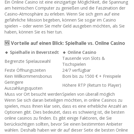
Ein Online Casino ist eine einzigartige Möglichkeit, die Spannung
am heimischen Computer zu genießen und die Faszination der
Casino-Atmosphäre zu erleben. Wenn Sie sich gern auf eine
gefährliche Mission begeben, können Sie sogar im Casino
spielen – oder wenn Sie mehr Geld ausgeben möchten, als Sie
haben, können Sie es hier tun.
🆚 Vorteile auf einen Blick: Spielhalle vs. Online Casino
🔹
Spielhalle in Beverstedt
🔹
Online Casino
Tausende von Slots &
Begrenzte Spielauswahl
Tischspielen
Feste Öffnungszeiten
24/7 verfügbar
Kein Willkommensbonus
Boni bis zu 1500 € + Freispiele
Geringere
Höhere RTP (Return to Player)
Auszahlungsquoten
Muss vor Ort besucht werden
Spielen von überall möglich
Wenn Sie sich daran beteiligen möchten, in online Casinos zu
spielen, muss Ihnen klar sein, dass es eine erhebliche Anzahl an
Optionen gibt. Dies bedeutet, dass es schwierig ist, die besten
online casinos zu finden. Es gibt einige Faktoren, die Sie
berücksichtigen sollten, bevor Sie einen bestimmten Anbieter
wählen. Deshalb haben wir dir auf dieser Seite die besten Online