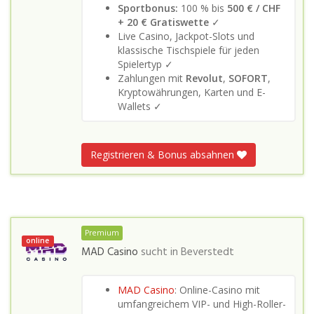
Sportbonus:
100 % bis
500 € / CHF
+ 20 € Gratiswette
✓
Live Casino, Jackpot-Slots und
klassische Tischspiele für jeden
Spielertyp ✓
Zahlungen mit
Revolut
,
SOFORT
,
Kryptowährungen, Karten und E-
Wallets ✓
Registrieren & Bonus absahnen
Premium
online
MAD Casino
sucht in
Beverstedt
MAD Casino
: Online-Casino mit
umfangreichem VIP- und High-Roller-