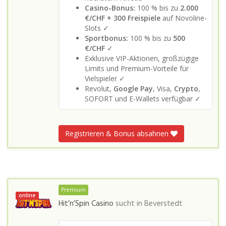
Casino-Bonus:
100 % bis zu
2.000
€/CHF + 300 Freispiele
auf Novoline-
Slots ✓
Sportbonus:
100 % bis zu
500
€/CHF
✓
Exklusive VIP-Aktionen, großzügige
Limits und Premium-Vorteile für
Vielspieler ✓
Revolut,
Google Pay
, Visa,
Crypto
,
SOFORT und E-Wallets verfügbar ✓
Registrieren & Bonus absahnen
Premium
online
Hit’n’Spin Casino
sucht in
Beverstedt