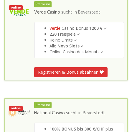
Premium
online
Verde Casino
sucht in
Beverstedt
Verde
Casino Bonus
1200 €
✓
220
Freispiele ✓
Keine Limits ✓
Alle
Novo Slots
✓
Online Casino des Monats ✓
Registrieren & Bonus absahnen
Premium
online
National Casino
sucht in
Beverstedt
100% BONUS bis 300 €/CHF
plus