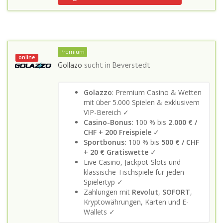
Premium
online
Gollazo
sucht in
Beverstedt
Golazzo
: Premium Casino & Wetten
mit über 5.000 Spielen & exklusivem
VIP-Bereich ✓
Casino-Bonus:
100 % bis
2.000 € /
CHF + 200 Freispiele
✓
Sportbonus:
100 % bis
500 € / CHF
+ 20 € Gratiswette
✓
Live Casino, Jackpot-Slots und
klassische Tischspiele für jeden
Spielertyp ✓
Zahlungen mit
Revolut
,
SOFORT
,
Kryptowährungen, Karten und E-
Wallets ✓