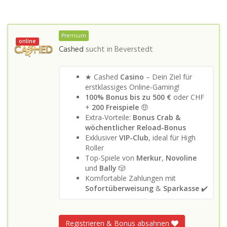
Premium
online
Cashed
sucht in
Beverstedt
★ Cashed
Casino
– Dein Ziel für
erstklassiges Online-Gaming!
100% Bonus bis zu 500 €
oder CHF
+
200 Freispiele
🤑
Extra-Vorteile:
Bonus Crab &
wöchentlicher Reload-Bonus
Exklusiver
VIP-Club
, ideal für High
Roller
Top-Spiele von
Merkur
,
Novoline
und
Bally
🎲
Komfortable Zahlungen mit
Sofortüberweisung
&
Sparkasse
✔️
Registrieren & Bonus absahnen