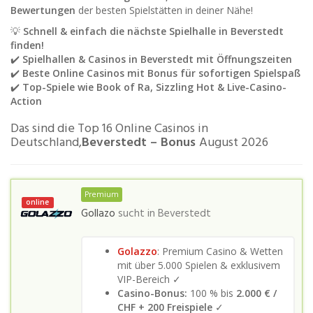
Bewertungen
der besten Spielstätten in deiner Nähe!
💡
Schnell & einfach die nächste Spielhalle in Beverstedt
finden!
✔️
Spielhallen & Casinos in Beverstedt mit Öffnungszeiten
✔️
Beste Online Casinos mit Bonus für sofortigen Spielspaß
✔️
Top-Spiele wie Book of Ra, Sizzling Hot & Live-Casino-
Action
Das sind die Top 16 Online Casinos in
Deutschland,
Beverstedt – Bonus
August 2026
Premium
online
Gollazo
sucht in
Beverstedt
Golazzo
: Premium Casino & Wetten
mit über 5.000 Spielen & exklusivem
VIP-Bereich ✓
Casino-Bonus:
100 % bis
2.000 € /
CHF + 200 Freispiele
✓