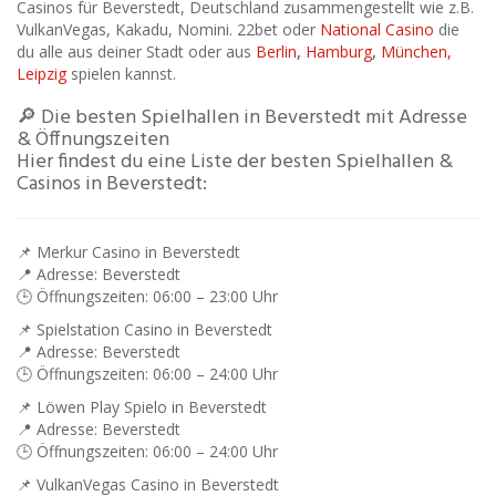
Casinos für Beverstedt, Deutschland zusammengestellt wie z.B.
VulkanVegas, Kakadu, Nomini. 22bet oder
National Casino
die
du alle aus deiner Stadt oder aus
Berlin
,
Hamburg
,
München,
Leipzig
spielen kannst.
🔎 Die besten Spielhallen in Beverstedt mit Adresse
& Öffnungszeiten
Hier findest du eine Liste der besten Spielhallen &
Casinos in Beverstedt:
📌 Merkur Casino in Beverstedt
📍 Adresse: Beverstedt
🕒 Öffnungszeiten: 06:00 – 23:00 Uhr
📌 Spielstation Casino in Beverstedt
📍 Adresse: Beverstedt
🕒 Öffnungszeiten: 06:00 – 24:00 Uhr
📌 Löwen Play Spielo in Beverstedt
📍 Adresse: Beverstedt
🕒 Öffnungszeiten: 06:00 – 24:00 Uhr
📌 VulkanVegas Casino in Beverstedt