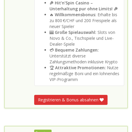
🎉 Hit’n’Spin Casino –
Unterhaltung pur ohne Limits! 🎉
🔥
Willkommensbonus:
Erhalte bis
zu 800 €/CHF und 200 Freispiele als
neuer Spieler
🎰
Große Spielauswahl:
Slots von
Novo & Co., Tischspiele und Live-
Dealer-Spiele
💳
Bequeme Zahlungen:
Unterstützt diverse
Zahlungsmethoden inklusive Krypto
🏆
Attraktive Promotionen:
Nutze
regelmäßige Boni und ein lohnendes
VIP-Programm
Registrieren & Bonus absahnen