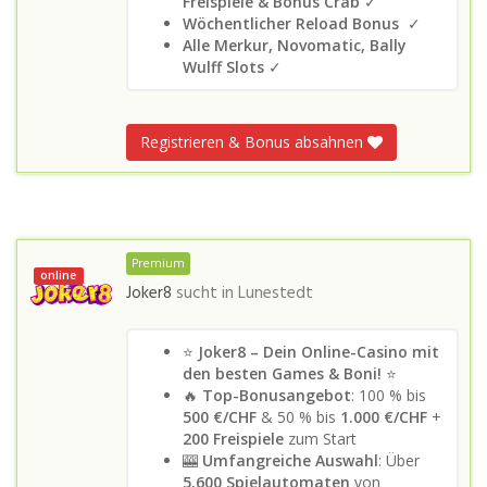
Freispiele & Bonus Crab
✓
Wöchentlicher Reload Bonus
✓
Alle Merkur, Novomatic, Bally
Wulff Slots
✓
Registrieren & Bonus absahnen
Premium
online
Joker8
sucht in
Lunestedt
⭐
Joker8 – Dein Online-Casino mit
den besten Games & Boni!
⭐
🔥
Top-Bonusangebot
: 100 % bis
500 €/CHF
& 50 % bis
1.000 €/CHF
+
200 Freispiele
zum Start
🎰
Umfangreiche Auswahl
: Über
5.600 Spielautomaten
von