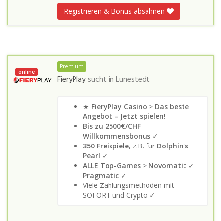
Registrieren & Bonus absahnen
Premium
online
FieryPlay
sucht in
Lunestedt
★
FieryPlay Casino
>
Das beste
Angebot – Jetzt spielen!
Bis zu 2500€/CHF
Willkommensbonus
✓
350 Freispiele
, z.B. für
Dolphin’s
Pearl
✓
ALLE Top-Games
>
Novomatic
✓
Pragmatic
✓
Viele Zahlungsmethoden mit
SOFORT und Crypto ✓