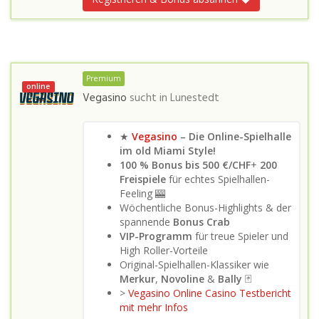
Premium
online
Vegasino
sucht in
Lunestedt
★
Vegasino
– Die Online-Spielhalle
im old Miami Style!
100 % Bonus bis 500 €/CHF
+
200
Freispiele
für echtes Spielhallen-
Feeling 🎰
Wöchentliche Bonus-Highlights & der
spannende
Bonus Crab
VIP-Programm
für treue Spieler und
High Roller-Vorteile
Original-Spielhallen-Klassiker wie
Merkur
,
Novoline
&
Bally
🃏
>
Vegasino Online Casino Testbericht
mit mehr Infos