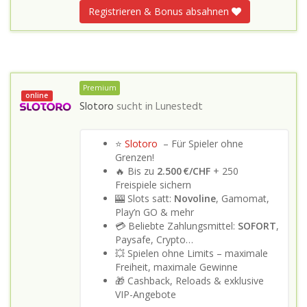
Registrieren & Bonus absahnen
Premium
online
Slotoro
sucht in
Lunestedt
⭐
Slotoro
– Für Spieler ohne
Grenzen!
🔥 Bis zu
2.500 €/CHF
+ 250
Freispiele sichern
🎰 Slots satt:
Novoline
, Gamomat,
Play’n GO & mehr
💳 Beliebte Zahlungsmittel:
SOFORT
,
Paysafe, Crypto…
💥 Spielen ohne Limits – maximale
Freiheit, maximale Gewinne
🎁 Cashback, Reloads & exklusive
VIP-Angebote