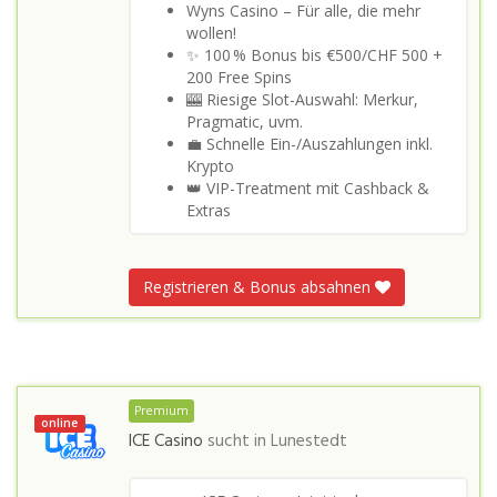
Wyns Casino – Für alle, die mehr
wollen!
✨ 100 % Bonus bis €500/CHF 500 +
200 Free Spins
🎰 Riesige Slot-Auswahl: Merkur,
Pragmatic, uvm.
💼 Schnelle Ein-/Auszahlungen inkl.
Krypto
👑 VIP-Treatment mit Cashback &
Extras
Registrieren & Bonus absahnen
Premium
online
ICE Casino
sucht in
Lunestedt