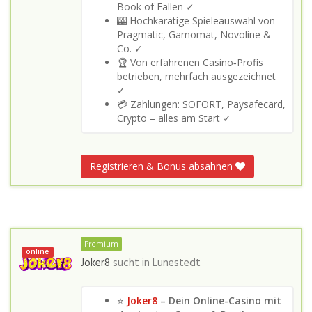
Book of Fallen ✓
🎰 Hochkarätige Spieleauswahl von
Pragmatic, Gamomat, Novoline &
Co. ✓
🏆 Von erfahrenen Casino‑Profis
betrieben, mehrfach ausgezeichnet
✓
💳 Zahlungen: SOFORT, Paysafecard,
Crypto – alles am Start ✓
Registrieren & Bonus absahnen
Premium
online
Joker8
sucht in
Lunestedt
⭐
Joker8
– Dein Online-Casino mit