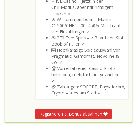
⭐ ICE Casino – Jetzt in den
Chill‑Modus, aber mit richtigem
Einsatz! ⭐
🔥 Willkommensbonus: Maximal
€1.500/CHF 1.500, 450% Match auf
vier Einzahlungen ✓
🎁 270 Free Spins – z. B. auf den Slot
Book of Fallen ✓
🎰 Hochkarätige Spieleauswahl von
Pragmatic, Gamomat, Novoline &
Co. ✓
🏆 Von erfahrenen Casino‑Profis
betrieben, mehrfach ausgezeichnet
✓
💳 Zahlungen: SOFORT, Paysafecard,
Crypto – alles am Start ✓
Registrieren & Bonus absahnen