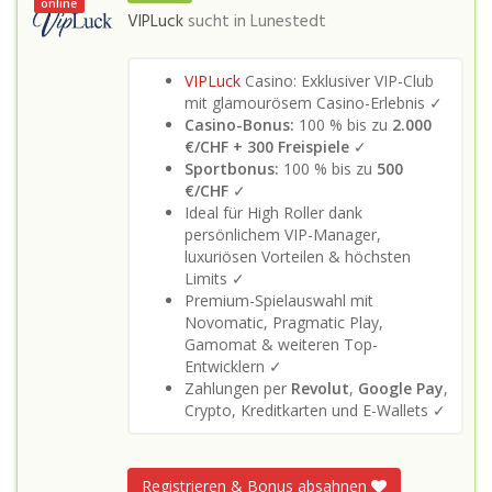
online
VIPLuck
sucht in
Lunestedt
VIPLuck
Casino: Exklusiver VIP-Club
mit glamourösem Casino-Erlebnis ✓
Casino-Bonus:
100 % bis zu
2.000
€/CHF + 300 Freispiele
✓
Sportbonus:
100 % bis zu
500
€/CHF
✓
Ideal für High Roller dank
persönlichem VIP-Manager,
luxuriösen Vorteilen & höchsten
Limits ✓
Premium-Spielauswahl mit
Novomatic, Pragmatic Play,
Gamomat & weiteren Top-
Entwicklern ✓
Zahlungen per
Revolut
,
Google Pay
,
Crypto, Kreditkarten und E-Wallets ✓
Registrieren & Bonus absahnen