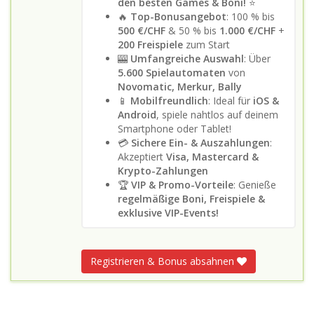
den besten Games & Boni!
⭐
🔥
Top-Bonusangebot
: 100 % bis
500 €/CHF
& 50 % bis
1.000 €/CHF
+
200 Freispiele
zum Start
🎰
Umfangreiche Auswahl
: Über
5.600 Spielautomaten
von
Novomatic, Merkur, Bally
📱
Mobilfreundlich
: Ideal für
iOS &
Android
, spiele nahtlos auf deinem
Smartphone oder Tablet!
💳
Sichere Ein- & Auszahlungen
:
Akzeptiert
Visa, Mastercard &
Krypto-Zahlungen
🏆
VIP & Promo-Vorteile
: Genieße
regelmäßige Boni, Freispiele &
exklusive VIP-Events!
Registrieren & Bonus absahnen