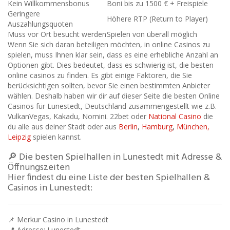
Kein Willkommensbonus
Boni bis zu 1500 € + Freispiele
Geringere
Höhere RTP (Return to Player)
Auszahlungsquoten
Muss vor Ort besucht werden
Spielen von überall möglich
Wenn Sie sich daran beteiligen möchten, in online Casinos zu
spielen, muss Ihnen klar sein, dass es eine erhebliche Anzahl an
Optionen gibt. Dies bedeutet, dass es schwierig ist, die besten
online casinos zu finden. Es gibt einige Faktoren, die Sie
berücksichtigen sollten, bevor Sie einen bestimmten Anbieter
wählen. Deshalb haben wir dir auf dieser Seite die besten Online
Casinos für Lunestedt, Deutschland zusammengestellt wie z.B.
VulkanVegas, Kakadu, Nomini. 22bet oder
National Casino
die
du alle aus deiner Stadt oder aus
Berlin
,
Hamburg
,
München,
Leipzig
spielen kannst.
🔎 Die besten Spielhallen in Lunestedt mit Adresse &
Öffnungszeiten
Hier findest du eine Liste der besten Spielhallen &
Casinos in Lunestedt:
📌 Merkur Casino in Lunestedt
📍 Adresse: Lunestedt