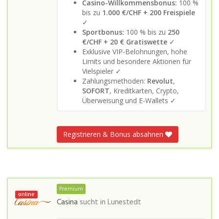
Casino-Willkommensbonus:
100 %
bis zu
1.000 €/CHF + 200 Freispiele
✓
Sportbonus:
100 % bis zu
250
€/CHF + 20 € Gratiswette
✓
Exklusive VIP-Belohnungen, hohe
Limits und besondere Aktionen für
Vielspieler ✓
Zahlungsmethoden:
Revolut
,
SOFORT
, Kreditkarten, Crypto,
Überweisung und E-Wallets ✓
Registrieren & Bonus absahnen
Premium
online
Casina
sucht in
Lunestedt