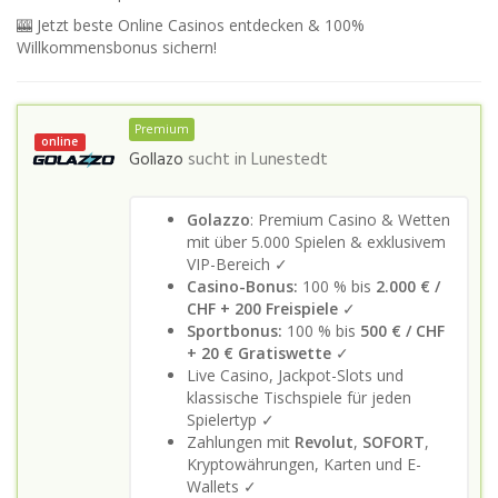
🎰 Jetzt beste Online Casinos entdecken & 100%
Willkommensbonus sichern!
Premium
online
Gollazo
sucht in
Lunestedt
Golazzo
: Premium Casino & Wetten
mit über 5.000 Spielen & exklusivem
VIP-Bereich ✓
Casino-Bonus:
100 % bis
2.000 € /
CHF + 200 Freispiele
✓
Sportbonus:
100 % bis
500 € / CHF
+ 20 € Gratiswette
✓
Live Casino, Jackpot-Slots und
klassische Tischspiele für jeden
Spielertyp ✓
Zahlungen mit
Revolut
,
SOFORT
,
Kryptowährungen, Karten und E-
Wallets ✓