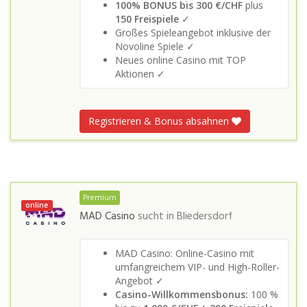
100% BONUS bis 300 €/CHF
plus
150 Freispiele
✓
Großes Spieleangebot inklusive der
Novoline Spiele ✓
Neues online Casino mit TOP
Aktionen ✓
Registrieren & Bonus absahnen
Premium
online
MAD Casino
sucht in
Bliedersdorf
MAD Casino: Online-Casino mit
umfangreichem VIP- und High-Roller-
Angebot ✓
Casino-Willkommensbonus:
100 %