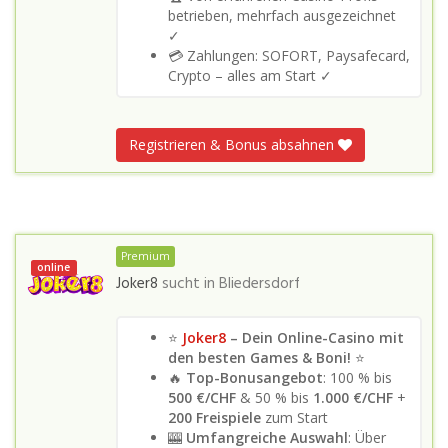
betrieben, mehrfach ausgezeichnet
✓
💳 Zahlungen: SOFORT, Paysafecard,
Crypto – alles am Start ✓
Registrieren & Bonus absahnen
Premium
online
Joker8
sucht in
Bliedersdorf
⭐
Joker8
– Dein Online-Casino mit
den besten Games & Boni!
⭐
🔥
Top-Bonusangebot
: 100 % bis
500 €/CHF
& 50 % bis
1.000 €/CHF
+
200 Freispiele
zum Start
🎰
Umfangreiche Auswahl
: Über