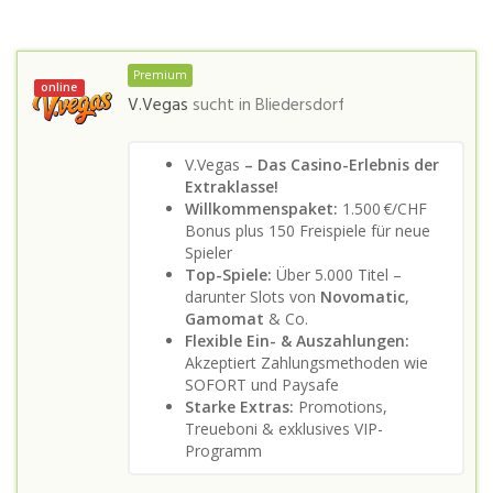
Premium
online
V.Vegas
sucht in
Bliedersdorf
V.Vegas
– Das Casino-Erlebnis der
Extraklasse!
Willkommenspaket:
1.500 €/CHF
Bonus plus 150 Freispiele für neue
Spieler
Top-Spiele:
Über 5.000 Titel –
darunter Slots von
Novomatic
,
Gamomat
& Co.
Flexible Ein- & Auszahlungen:
Akzeptiert Zahlungsmethoden wie
SOFORT und Paysafe
Starke Extras:
Promotions,
Treueboni & exklusives VIP-
Programm