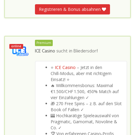
Registrieren & Bonus absahnen
Premium
online
ICE Casino
sucht in
Bliedersdorf
⭐
ICE Casino
– Jetzt in den
Chill‑Modus, aber mit richtigem
Einsatz! ⭐
🔥 Willkommensbonus: Maximal
€1.500/CHF 1.500, 450% Match auf
vier Einzahlungen ✓
🎁 270 Free Spins – z. B. auf den Slot
Book of Fallen ✓
🎰 Hochkarätige Spieleauswahl von
Pragmatic, Gamomat, Novoline &
Co. ✓
🏆 Von erfahrenen Casino‑Profis