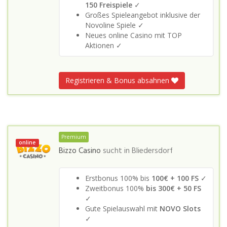
150 Freispiele
✓
Großes Spieleangebot inklusive der
Novoline Spiele ✓
Neues online Casino mit TOP
Aktionen ✓
Registrieren & Bonus absahnen
Premium
online
Bizzo Casino
sucht in
Bliedersdorf
Erstbonus 100% bis
100€ + 100 FS
✓
Zweitbonus 100%
bis 300€ + 50 FS
✓
Gute Spielauswahl mit
NOVO Slots
✓