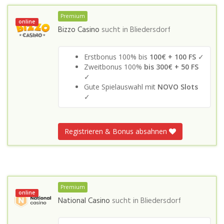
Premium
online
Bizzo Casino
sucht in
Bliedersdorf
Erstbonus 100% bis
100€ + 100 FS
✓
Zweitbonus 100%
bis 300€ + 50 FS
✓
Gute Spielauswahl mit
NOVO Slots
✓
Registrieren & Bonus absahnen
Premium
online
National Casino
sucht in
Bliedersdorf