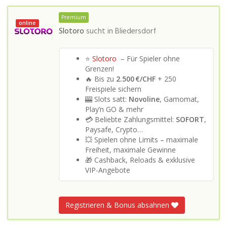
Premium
online
Slotoro
sucht in
Bliedersdorf
⭐
Slotoro
– Für Spieler ohne
Grenzen!
🔥 Bis zu
2.500 €/CHF
+ 250
Freispiele sichern
🎰 Slots satt:
Novoline
, Gamomat,
Play’n GO & mehr
💳 Beliebte Zahlungsmittel:
SOFORT
,
Paysafe, Crypto…
💥 Spielen ohne Limits – maximale
Freiheit, maximale Gewinne
🎁 Cashback, Reloads & exklusive
VIP-Angebote
Registrieren & Bonus absahnen