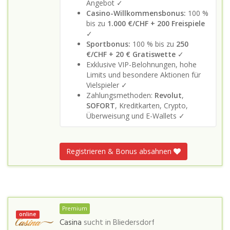
Angebot ✓
Casino-Willkommensbonus:
100 %
bis zu
1.000 €/CHF + 200 Freispiele
✓
Sportbonus:
100 % bis zu
250
€/CHF + 20 € Gratiswette
✓
Exklusive VIP-Belohnungen, hohe
Limits und besondere Aktionen für
Vielspieler ✓
Zahlungsmethoden:
Revolut
,
SOFORT
, Kreditkarten, Crypto,
Überweisung und E-Wallets ✓
Registrieren & Bonus absahnen
Premium
online
Casina
sucht in
Bliedersdorf