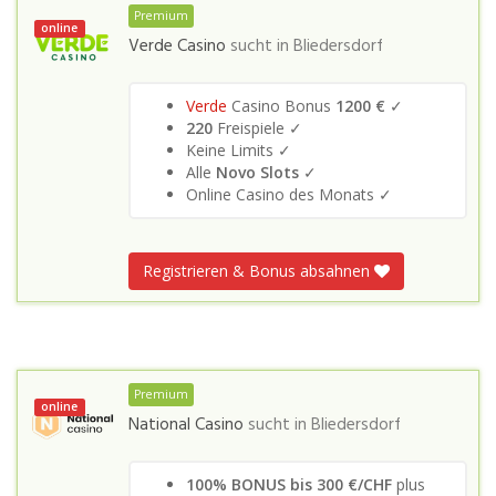
Premium
online
Verde Casino
sucht in
Bliedersdorf
Verde
Casino Bonus
1200 €
✓
220
Freispiele ✓
Keine Limits ✓
Alle
Novo Slots
✓
Online Casino des Monats ✓
Registrieren & Bonus absahnen
Premium
online
National Casino
sucht in
Bliedersdorf
100% BONUS bis 300 €/CHF
plus