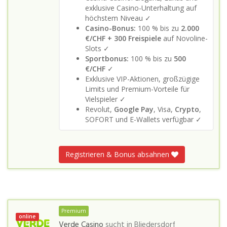
exklusive Casino-Unterhaltung auf
höchstem Niveau ✓
Casino-Bonus:
100 % bis zu
2.000
€/CHF + 300 Freispiele
auf Novoline-
Slots ✓
Sportbonus:
100 % bis zu
500
€/CHF
✓
Exklusive VIP-Aktionen, großzügige
Limits und Premium-Vorteile für
Vielspieler ✓
Revolut,
Google Pay
, Visa,
Crypto
,
SOFORT und E-Wallets verfügbar ✓
Registrieren & Bonus absahnen
Premium
online
Verde Casino
sucht in
Bliedersdorf