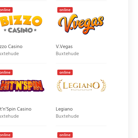
online
online
izzo Casino
V.Vegas
uxtehude
Buxtehude
online
online
t’n’Spin Casino
Legiano
uxtehude
Buxtehude
online
online