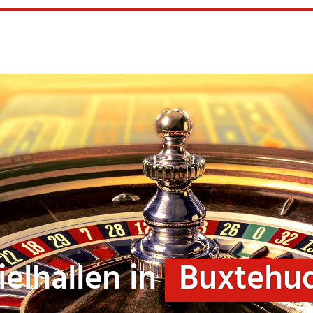
ielhallen in
Buxtehu