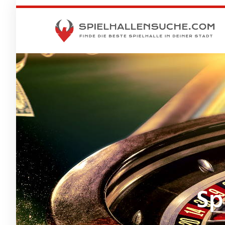
Skip
to
main
content
Sp