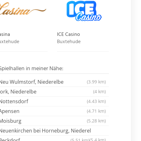
asina
ICE Casino
uxtehude
Buxtehude
Spielhallen in meiner Nähe:
Neu Wulmstorf, Niederelbe
(3.99 km)
Jork, Niederelbe
(4 km)
Nottensdorf
(4.43 km)
Apensen
(4.71 km)
Moisburg
(5.28 km)
Neuenkirchen bei Horneburg, Niederel
Beckdorf
(5.4 km)
(5.51 km)