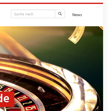
News
de