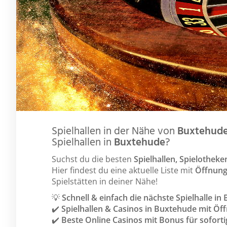
Spielhallen in der Nähe von
Buxtehud
Spielhallen in
Buxtehude
?
Suchst du die besten
Spielhallen, Spielothek
Hier findest du eine aktuelle Liste mit
Öffnung
Spielstätten in deiner Nähe!
💡
Schnell & einfach die nächste Spielhalle in
✔️
Spielhallen & Casinos in Buxtehude mit Öf
✔️
Beste Online Casinos mit Bonus für sofort