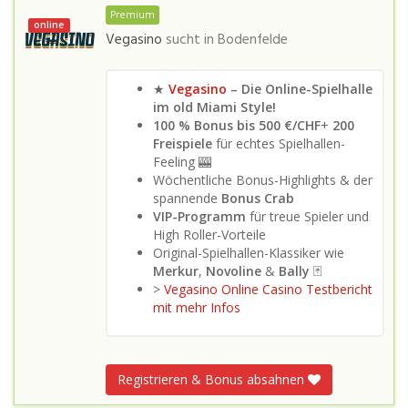
Premium
online
Vegasino
sucht in
Bodenfelde
★
Vegasino
– Die Online-Spielhalle
im old Miami Style!
100 % Bonus bis 500 €/CHF
+
200
Freispiele
für echtes Spielhallen-
Feeling 🎰
Wöchentliche Bonus-Highlights & der
spannende
Bonus Crab
VIP-Programm
für treue Spieler und
High Roller-Vorteile
Original-Spielhallen-Klassiker wie
Merkur
,
Novoline
&
Bally
🃏
>
Vegasino Online Casino Testbericht
mit mehr Infos
Registrieren & Bonus absahnen