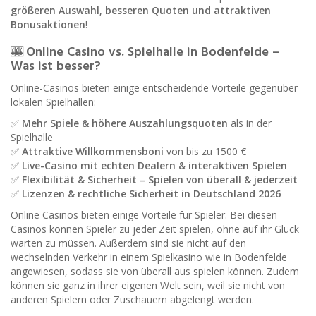
größeren Auswahl, besseren Quoten und attraktiven
Bonusaktionen
!
🎰
Online Casino vs. Spielhalle in Bodenfelde –
Was ist besser?
Online-Casinos bieten einige entscheidende Vorteile gegenüber
lokalen Spielhallen:
✅
Mehr Spiele & höhere Auszahlungsquoten
als in der
Spielhalle
✅
Attraktive Willkommensboni
von bis zu 1500 €
✅
Live-Casino mit echten Dealern & interaktiven Spielen
✅
Flexibilität & Sicherheit – Spielen von überall & jederzeit
✅
Lizenzen & rechtliche Sicherheit in Deutschland 2026
Online Casinos bieten einige Vorteile für Spieler. Bei diesen
Casinos können Spieler zu jeder Zeit spielen, ohne auf ihr Glück
warten zu müssen. Außerdem sind sie nicht auf den
wechselnden Verkehr in einem Spielkasino wie in Bodenfelde
angewiesen, sodass sie von überall aus spielen können. Zudem
können sie ganz in ihrer eigenen Welt sein, weil sie nicht von
anderen Spielern oder Zuschauern abgelengt werden.