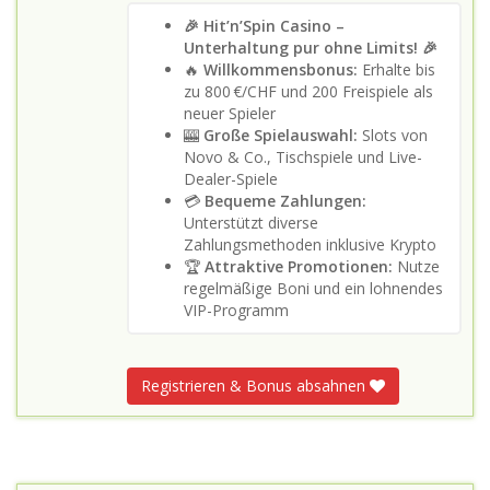
🎉 Hit’n’Spin Casino –
Unterhaltung pur ohne Limits! 🎉
🔥
Willkommensbonus:
Erhalte bis
zu 800 €/CHF und 200 Freispiele als
neuer Spieler
🎰
Große Spielauswahl:
Slots von
Novo & Co., Tischspiele und Live-
Dealer-Spiele
💳
Bequeme Zahlungen:
Unterstützt diverse
Zahlungsmethoden inklusive Krypto
🏆
Attraktive Promotionen:
Nutze
regelmäßige Boni und ein lohnendes
VIP-Programm
Registrieren & Bonus absahnen