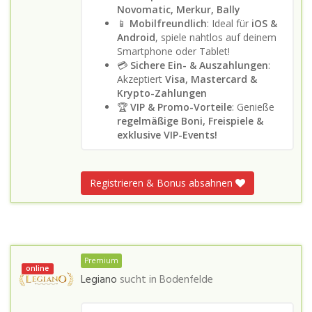
Novomatic, Merkur, Bally
📱
Mobilfreundlich
: Ideal für
iOS &
Android
, spiele nahtlos auf deinem
Smartphone oder Tablet!
💳
Sichere Ein- & Auszahlungen
:
Akzeptiert
Visa, Mastercard &
Krypto-Zahlungen
🏆
VIP & Promo-Vorteile
: Genieße
regelmäßige Boni, Freispiele &
exklusive VIP-Events!
Registrieren & Bonus absahnen
Premium
online
Legiano
sucht in
Bodenfelde