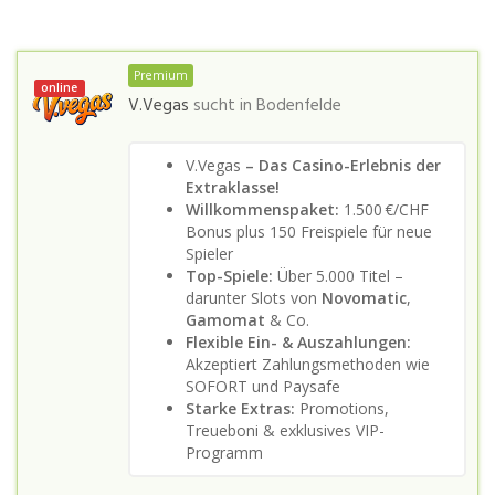
Premium
online
V.Vegas
sucht in
Bodenfelde
V.Vegas
– Das Casino-Erlebnis der
Extraklasse!
Willkommenspaket:
1.500 €/CHF
Bonus plus 150 Freispiele für neue
Spieler
Top-Spiele:
Über 5.000 Titel –
darunter Slots von
Novomatic
,
Gamomat
& Co.
Flexible Ein- & Auszahlungen:
Akzeptiert Zahlungsmethoden wie
SOFORT und Paysafe
Starke Extras:
Promotions,
Treueboni & exklusives VIP-
Programm