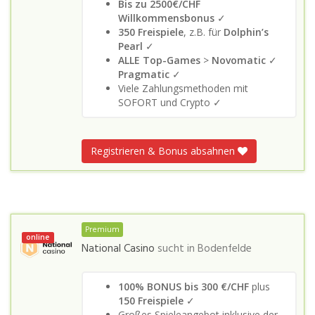
Bis zu 2500€/CHF
Willkommensbonus
✓
350 Freispiele
, z.B. für
Dolphin’s
Pearl
✓
ALLE Top-Games
>
Novomatic
✓
Pragmatic
✓
Viele Zahlungsmethoden mit
SOFORT und Crypto ✓
Registrieren & Bonus absahnen
Premium
online
National Casino
sucht in
Bodenfelde
100% BONUS bis 300 €/CHF
plus
150 Freispiele
✓
Großes Spieleangebot inklusive der