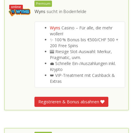
Premium
online
Wyns
sucht in
Bodenfelde
Wyns
Casino – Für alle, die mehr
wollen!
✨ 100 % Bonus bis €500/CHF 500 +
200 Free Spins
🎰 Riesige Slot-Auswahl: Merkur,
Pragmatic, uvm.
💼 Schnelle Ein-/Auszahlungen inkl.
Krypto
👑 VIP-Treatment mit Cashback &
Extras
Registrieren & Bonus absahnen