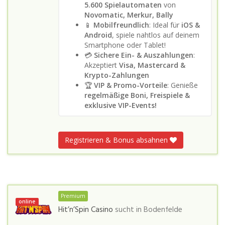
5.600 Spielautomaten
von
Novomatic, Merkur, Bally
📱
Mobilfreundlich
: Ideal für
iOS &
Android
, spiele nahtlos auf deinem
Smartphone oder Tablet!
💳
Sichere Ein- & Auszahlungen
:
Akzeptiert
Visa, Mastercard &
Krypto-Zahlungen
🏆
VIP & Promo-Vorteile
: Genieße
regelmäßige Boni, Freispiele &
exklusive VIP-Events!
Registrieren & Bonus absahnen
Premium
online
Hit’n’Spin Casino
sucht in
Bodenfelde