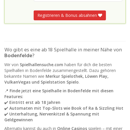
Registrieren & Bonus absahnen
Wo gibt es eine ab 18 Spielhalle in meiner Nähe von
Bodenfelde
?
Wir von
Spielhallensuche.com
haben für dich die besten
Spielhallen in Bodenfelde zusammengestellt. Dazu gehören
bekannte Namen wie
Merkur Spielothek, Löwen Play,
VulkanVegas und Spielstation Spielo
.
📍
Finde jetzt eine Spielhalle in Bodenfelde mit diesen
Features:
✔️
Eintritt erst ab 18 Jahren
✔️
Automaten mit Top-Slots wie Book of Ra & Sizzling Hot
✔️
Unterhaltung, Nervenkitzel & Spannung mit
Geldgewinnen
Alternativ kannst du auch in
Online Casinos
spielen – mit einer