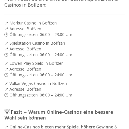
Casinos in Boffzen:
📌 Merkur Casino in Boffzen
📍 Adresse: Boffzen
🕒 Öffnungszeiten: 06:00 – 23:00 Uhr
📌 Spielstation Casino in Boffzen
📍 Adresse: Boffzen
🕒 Öffnungszeiten: 06:00 – 24:00 Uhr
📌 Löwen Play Spielo in Boffzen
📍 Adresse: Boffzen
🕒 Öffnungszeiten: 06:00 – 24:00 Uhr
📌 VulkanVegas Casino in Boffzen
📍 Adresse: Boffzen
🕒 Öffnungszeiten: 06:00 – 24:00 Uhr
💡 Fazit – Warum Online-Casinos eine bessere
Wahl sein können
📌
Online-Casinos bieten mehr Spiele, höhere Gewinne &