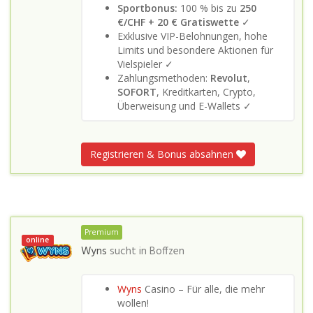
Sportbonus:
100 % bis zu
250
€/CHF + 20 € Gratiswette
✓
Exklusive VIP-Belohnungen, hohe
Limits und besondere Aktionen für
Vielspieler ✓
Zahlungsmethoden:
Revolut
,
SOFORT
, Kreditkarten, Crypto,
Überweisung und E-Wallets ✓
Registrieren & Bonus absahnen
Premium
online
Wyns
sucht in
Boffzen
Wyns
Casino – Für alle, die mehr
wollen!