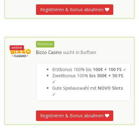
Registrieren & Bonus absahnen
Premium
online
Bizzo Casino
sucht in
Boffzen
Erstbonus 100% bis
100€ + 100 FS
✓
Zweitbonus 100%
bis 300€ + 50 FS
✓
Gute Spielauswahl mit
NOVO Slots
✓
Registrieren & Bonus absahnen