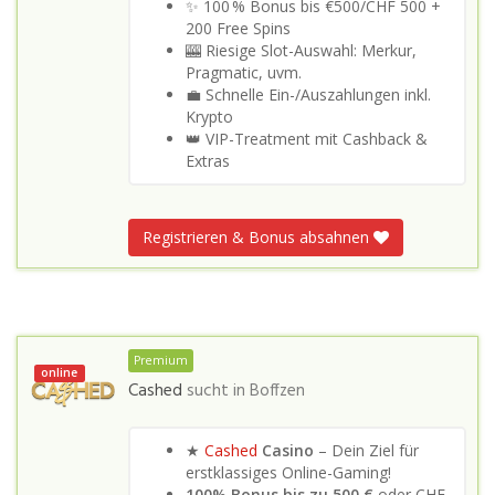
✨ 100 % Bonus bis €500/CHF 500 +
200 Free Spins
🎰 Riesige Slot-Auswahl: Merkur,
Pragmatic, uvm.
💼 Schnelle Ein-/Auszahlungen inkl.
Krypto
👑 VIP-Treatment mit Cashback &
Extras
Registrieren & Bonus absahnen
Premium
online
Cashed
sucht in
Boffzen
★
Cashed
Casino
– Dein Ziel für
erstklassiges Online-Gaming!
100% Bonus bis zu 500 €
oder CHF