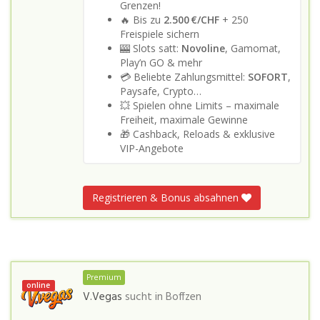
Grenzen!
🔥 Bis zu
2.500 €/CHF
+ 250
Freispiele sichern
🎰 Slots satt:
Novoline
, Gamomat,
Play’n GO & mehr
💳 Beliebte Zahlungsmittel:
SOFORT
,
Paysafe, Crypto…
💥 Spielen ohne Limits – maximale
Freiheit, maximale Gewinne
🎁 Cashback, Reloads & exklusive
VIP-Angebote
Registrieren & Bonus absahnen
Premium
online
V.Vegas
sucht in
Boffzen