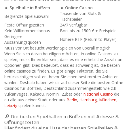
🔹
Spielhalle in Boffzen
🔹
Online Casino
Tausende von Slots &
Begrenzte Spielauswahl
Tischspielen
Feste Öffnungszeiten
24/7 verfügbar
Kein Willkommensbonus
Boni bis zu 1500 € + Freispiele
Geringere
Höhere RTP (Return to Player)
Auszahlungsquoten
Muss vor Ort besucht werden
Spielen von überall möglich
Wenn Sie sich daran beteiligen möchten, in online Casinos zu
spielen, muss Ihnen klar sein, dass es eine erhebliche Anzahl an
Optionen gibt. Dies bedeutet, dass es schwierig ist, die besten
online casinos zu finden. Es gibt einige Faktoren, die Sie
berücksichtigen sollten, bevor Sie einen bestimmten Anbieter
wählen. Deshalb haben wir dir auf dieser Seite die besten Online
Casinos für Boffzen, Deutschland zusammengestellt wie z.B.
VulkanVegas, Kakadu, Nomini. 22bet oder
National Casino
die
du alle aus deiner Stadt oder aus
Berlin
,
Hamburg
,
München,
Leipzig
spielen kannst.
🔎 Die besten Spielhallen in Boffzen mit Adresse &
Öffnungszeiten
Hier findest du eine Liste der besten Spielhallen &