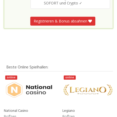
SOFORT und Crypto ✓
Registrieren & Bonus absahnen
Beste Online Spielhallen:
online
online
National Casino
Legiano
Boffzen
Boffzen