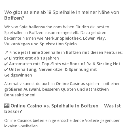
Wo gibt es eine ab 18 Spielhalle in meiner Nähe von
Boffzen
?
Wir von
Spielhallensuche.com
haben für dich die besten
Spielhallen in Boffzen zusammengestellt. Dazu gehören
bekannte Namen wie
Merkur Spielothek, Löwen Play,
VulkanVegas und Spielstation Spielo
.
📍
Finde jetzt eine Spielhalle in Boffzen mit diesen Features:
✔️
Eintritt erst ab 18 Jahren
✔️
Automaten mit Top-Slots wie Book of Ra & Sizzling Hot
✔️
Unterhaltung, Nervenkitzel & Spannung mit
Geldgewinnen
Alternativ kannst du auch in
Online Casinos
spielen – mit einer
größeren Auswahl, besseren Quoten und attraktiven
Bonusaktionen
!
🎰
Online Casino vs. Spielhalle in Boffzen – Was ist
besser?
Online-Casinos bieten einige entscheidende Vorteile gegenüber
lokalen Spielhallen: