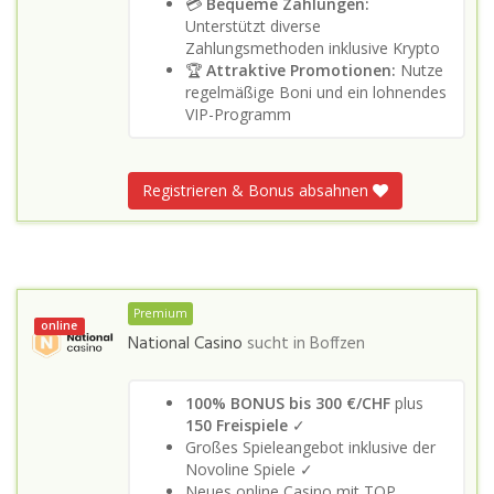
💳
Bequeme Zahlungen:
Unterstützt diverse
Zahlungsmethoden inklusive Krypto
🏆
Attraktive Promotionen:
Nutze
regelmäßige Boni und ein lohnendes
VIP-Programm
Registrieren & Bonus absahnen
Premium
online
National Casino
sucht in
Boffzen
100% BONUS bis 300 €/CHF
plus
150 Freispiele
✓
Großes Spieleangebot inklusive der
Novoline Spiele ✓
Neues online Casino mit TOP