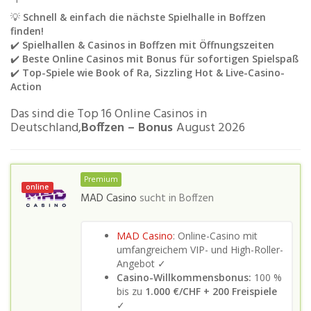
💡
Schnell & einfach die nächste Spielhalle in Boffzen
finden!
✔️
Spielhallen & Casinos in Boffzen mit Öffnungszeiten
✔️
Beste Online Casinos mit Bonus für sofortigen Spielspaß
✔️
Top-Spiele wie Book of Ra, Sizzling Hot & Live-Casino-
Action
Das sind die Top 16 Online Casinos in
Deutschland,
Boffzen – Bonus
August 2026
Premium
online
MAD Casino
sucht in
Boffzen
MAD Casino
: Online-Casino mit
umfangreichem VIP- und High-Roller-
Angebot ✓
Casino-Willkommensbonus:
100 %
bis zu
1.000 €/CHF + 200 Freispiele
✓