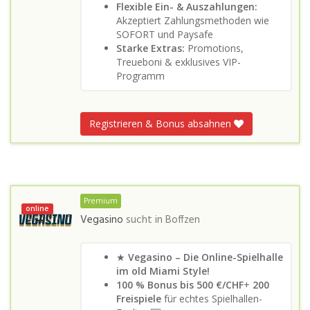
Flexible Ein- & Auszahlungen:
Akzeptiert Zahlungsmethoden wie
SOFORT und Paysafe
Starke Extras:
Promotions,
Treueboni & exklusives VIP-
Programm
Registrieren & Bonus absahnen
Premium
online
Vegasino
sucht in
Boffzen
★
Vegasino – Die Online-Spielhalle
im old Miami Style!
100 % Bonus bis 500 €/CHF
+
200
Freispiele
für echtes Spielhallen-