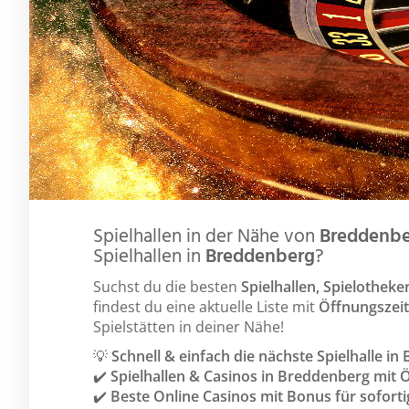
Spielhallen in der Nähe von
Breddenb
Spielhallen in
Breddenberg
?
Suchst du die besten
Spielhallen, Spielothek
findest du eine aktuelle Liste mit
Öffnungszei
Spielstätten in deiner Nähe!
💡
Schnell & einfach die nächste Spielhalle in
✔️
Spielhallen & Casinos in Breddenberg mit 
✔️
Beste Online Casinos mit Bonus für sofort