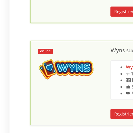
Registri
Wyns
su
online
Wy
✨ 1
🎰 
💼 
👑 
Registri