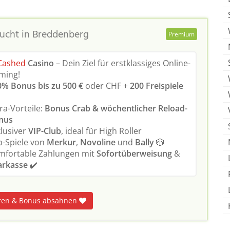
ucht in
Breddenberg
Premium
Cashed
Casino
– Dein Ziel für erstklassiges Online-
ming!
0% Bonus bis zu 500 €
oder CHF +
200 Freispiele
ra-Vorteile:
Bonus Crab & wöchentlicher Reload-
nus
lusiver
VIP-Club
, ideal für High Roller
p-Spiele von
Merkur
,
Novoline
und
Bally
🎲
mfortable Zahlungen mit
Sofortüberweisung
&
arkasse
✔️
eren & Bonus absahnen