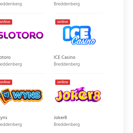
reddenberg
Breddenberg
online
online
lotoro
ICE Casino
reddenberg
Breddenberg
online
online
yns
Joker8
reddenberg
Breddenberg