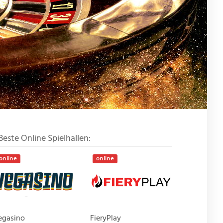
Beste Online Spielhallen:
online
online
egasino
FieryPlay