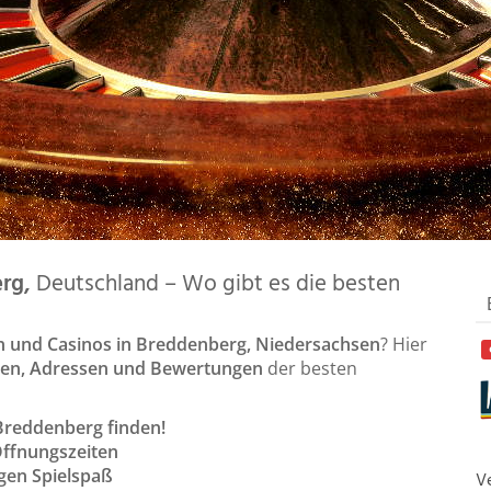
erg,
Deutschland – Wo gibt es die besten
en und Casinos in Breddenberg, Niedersachsen
? Hier
ten, Adressen und Bewertungen
der besten
 Breddenberg finden!
Öffnungszeiten
igen Spielspaß
V