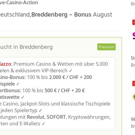
ive-Casino-Action
B
Deutschland,
Breddenberg – Bonus
August
sucht in
Breddenberg
Premium
S
lazzo
: Premium Casino & Wetten mit über 5.000
B
elen & exklusivem VIP-Bereich ✓
sino-Bonus:
100 % bis
2.000 € / CHF + 200
ispiele
✓
ortbonus:
100 % bis
500 € / CHF + 20 €
atiswette
✓
e Casino, Jackpot-Slots und klassische Tischspiele
 jeden Spielertyp ✓
hlungen mit
Revolut
,
SOFORT
, Kryptowährungen,
W
ten und E-Wallets ✓
B