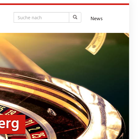
News
erg