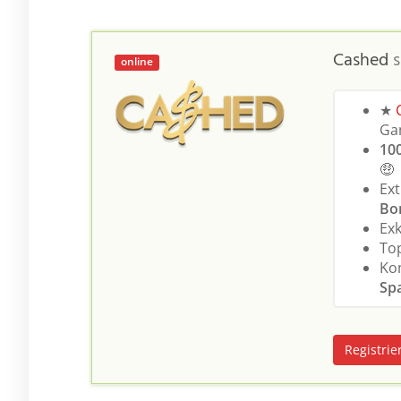
Cashed
s
online
★
Ga
10
🤑
Ext
Bo
Exk
To
Ko
Sp
Registri