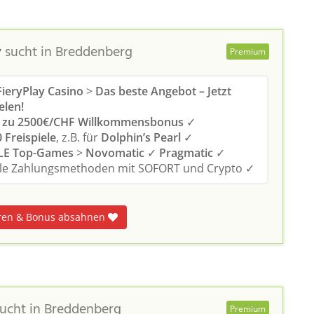
y
sucht in
Breddenberg
Premium
FieryPlay Casino
>
Das beste Angebot – Jetzt
elen!
s zu 2500€/CHF Willkommensbonus
✓
 Freispiele
, z.B. für
Dolphin’s Pearl
✓
LE Top-Games
>
Novomatic
✓
Pragmatic
✓
ele Zahlungsmethoden mit SOFORT und Crypto ✓
eren & Bonus absahnen
ucht in
Breddenberg
Premium