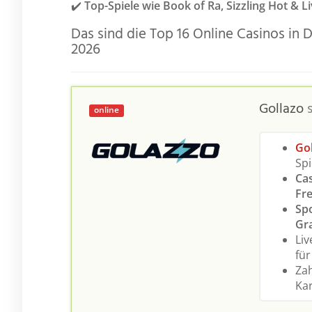
✔️
Top-Spiele wie Book of Ra, Sizzling Hot & L
Das sind die Top 16 Online Casinos in 
2026
Gollazo
online
Go
Spi
Ca
Fre
Sp
Gr
Liv
für
Za
Kar