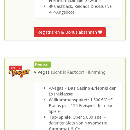
Freiheit, maximale Gewinne
🎁 Cashback, Reloads & exklusive
VIP-Angebote
Registrieren & Bonus absahnen
Premium
online
V.Vegas
sucht in
Rastdorf, Hümmling
V.Vegas
– Das Casino-Erlebnis der
Extraklasse!
Willkommenspaket:
1.500 €/CHF
Bonus plus 150 Freispiele für neue
Spieler
Top-Spiele:
Über 5.000 Titel –
darunter Slots von
Novomatic
,
Gamomat
& Co.