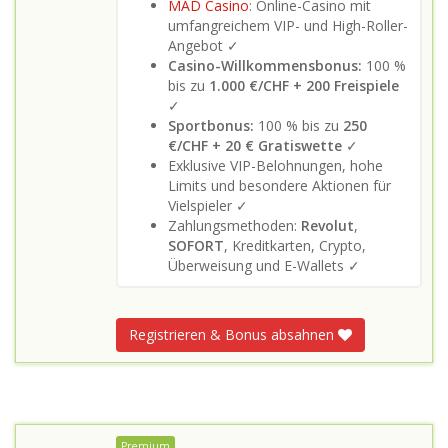
MAD Casino
: Online-Casino mit
umfangreichem VIP- und High-Roller-
Angebot ✓
Casino-Willkommensbonus:
100 %
bis zu
1.000 €/CHF + 200 Freispiele
✓
Sportbonus:
100 % bis zu
250
€/CHF + 20 € Gratiswette
✓
Exklusive VIP-Belohnungen, hohe
Limits und besondere Aktionen für
Vielspieler ✓
Zahlungsmethoden:
Revolut
,
SOFORT
, Kreditkarten, Crypto,
Überweisung und E-Wallets ✓
Registrieren & Bonus absahnen
Premium