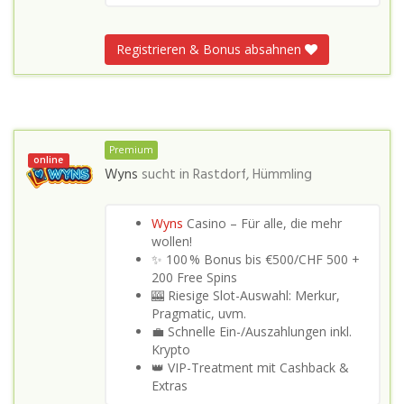
Registrieren & Bonus absahnen
Premium
online
Wyns
sucht in
Rastdorf, Hümmling
Wyns
Casino – Für alle, die mehr
wollen!
✨ 100 % Bonus bis €500/CHF 500 +
200 Free Spins
🎰 Riesige Slot-Auswahl: Merkur,
Pragmatic, uvm.
💼 Schnelle Ein-/Auszahlungen inkl.
Krypto
👑 VIP-Treatment mit Cashback &
Extras