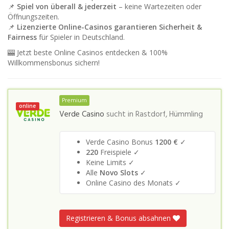
📌
Spiel von überall & jederzeit
– keine Wartezeiten oder
Öffnungszeiten.
📌
Lizenzierte Online-Casinos garantieren Sicherheit &
Fairness
für Spieler in Deutschland.
🎰 Jetzt beste Online Casinos entdecken & 100%
Willkommensbonus sichern!
Premium
online
Verde Casino
sucht in
Rastdorf, Hümmling
Verde Casino Bonus
1200 €
✓
220
Freispiele ✓
Keine Limits ✓
Alle
Novo Slots
✓
Online Casino des Monats ✓
Registrieren & Bonus absahnen