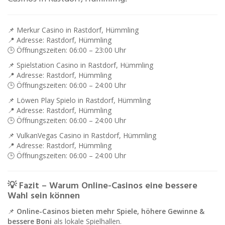
📌 Merkur Casino in Rastdorf, Hümmling
📍 Adresse: Rastdorf, Hümmling
🕒 Öffnungszeiten: 06:00 – 23:00 Uhr
📌 Spielstation Casino in Rastdorf, Hümmling
📍 Adresse: Rastdorf, Hümmling
🕒 Öffnungszeiten: 06:00 – 24:00 Uhr
📌 Löwen Play Spielo in Rastdorf, Hümmling
📍 Adresse: Rastdorf, Hümmling
🕒 Öffnungszeiten: 06:00 – 24:00 Uhr
📌 VulkanVegas Casino in Rastdorf, Hümmling
📍 Adresse: Rastdorf, Hümmling
🕒 Öffnungszeiten: 06:00 – 24:00 Uhr
💡 Fazit – Warum Online-Casinos eine bessere
Wahl sein können
📌
Online-Casinos bieten mehr Spiele, höhere Gewinne &
bessere Boni
als lokale Spielhallen.