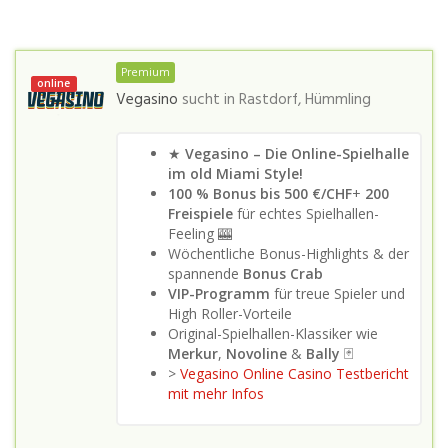
Premium
online
Vegasino
sucht in
Rastdorf, Hümmling
★
Vegasino – Die Online-Spielhalle
im old Miami Style!
100 % Bonus bis 500 €/CHF
+
200
Freispiele
für echtes Spielhallen-
Feeling 🎰
Wöchentliche Bonus-Highlights & der
spannende
Bonus Crab
VIP-Programm
für treue Spieler und
High Roller-Vorteile
Original-Spielhallen-Klassiker wie
Merkur
,
Novoline
&
Bally
🃏
>
Vegasino Online Casino Testbericht
mit mehr Infos