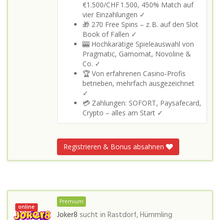
€1.500/CHF 1.500, 450% Match auf
vier Einzahlungen ✓
🎁 270 Free Spins – z. B. auf den Slot
Book of Fallen ✓
🎰 Hochkarätige Spieleauswahl von
Pragmatic, Gamomat, Novoline &
Co. ✓
🏆 Von erfahrenen Casino‑Profis
betrieben, mehrfach ausgezeichnet
✓
💳 Zahlungen: SOFORT, Paysafecard,
Crypto – alles am Start ✓
Registrieren & Bonus absahnen
Premium
online
Joker8
sucht in
Rastdorf, Hümmling