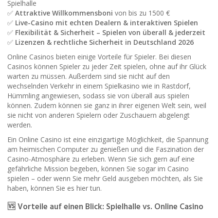
Spielhalle
✅
Attraktive Willkommensboni
von bis zu 1500 €
✅
Live-Casino mit echten Dealern & interaktiven Spielen
✅
Flexibilität & Sicherheit – Spielen von überall & jederzeit
✅
Lizenzen & rechtliche Sicherheit in Deutschland 2026
Online Casinos bieten einige Vorteile für Spieler. Bei diesen
Casinos können Spieler zu jeder Zeit spielen, ohne auf ihr Glück
warten zu müssen. Außerdem sind sie nicht auf den
wechselnden Verkehr in einem Spielkasino wie in Rastdorf,
Hümmling angewiesen, sodass sie von überall aus spielen
können. Zudem können sie ganz in ihrer eigenen Welt sein, weil
sie nicht von anderen Spielern oder Zuschauern abgelengt
werden.
Ein Online Casino ist eine einzigartige Möglichkeit, die Spannung
am heimischen Computer zu genießen und die Faszination der
Casino-Atmosphäre zu erleben. Wenn Sie sich gern auf eine
gefährliche Mission begeben, können Sie sogar im Casino
spielen – oder wenn Sie mehr Geld ausgeben möchten, als Sie
haben, können Sie es hier tun.
🆚 Vorteile auf einen Blick: Spielhalle vs. Online Casino