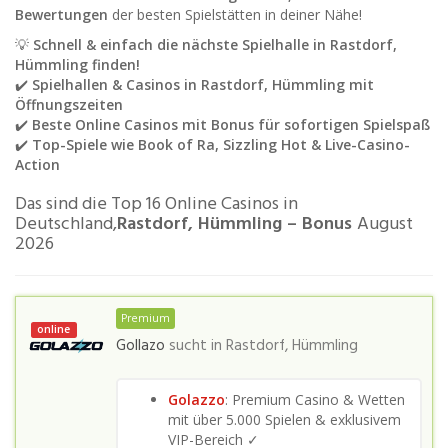
Bewertungen
der besten Spielstätten in deiner Nähe!
💡
Schnell & einfach die nächste Spielhalle in Rastdorf,
Hümmling finden!
✔️
Spielhallen & Casinos in Rastdorf, Hümmling mit
Öffnungszeiten
✔️
Beste Online Casinos mit Bonus für sofortigen Spielspaß
✔️
Top-Spiele wie Book of Ra, Sizzling Hot & Live-Casino-
Action
Das sind die Top 16 Online Casinos in
Deutschland,
Rastdorf, Hümmling – Bonus
August
2026
Premium
online
Gollazo
sucht in
Rastdorf, Hümmling
Golazzo
: Premium Casino & Wetten
mit über 5.000 Spielen & exklusivem
VIP-Bereich ✓