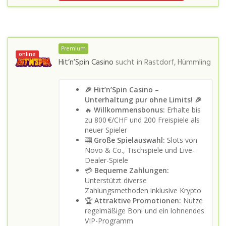
Premium
online
Hit’n’Spin Casino
sucht in
Rastdorf, Hümmling
🎉 Hit’n’Spin Casino –
Unterhaltung pur ohne Limits! 🎉
🔥
Willkommensbonus:
Erhalte bis
zu 800 €/CHF und 200 Freispiele als
neuer Spieler
🎰
Große Spielauswahl:
Slots von
Novo & Co., Tischspiele und Live-
Dealer-Spiele
💳
Bequeme Zahlungen:
Unterstützt diverse
Zahlungsmethoden inklusive Krypto
🏆
Attraktive Promotionen:
Nutze
regelmäßige Boni und ein lohnendes
VIP-Programm