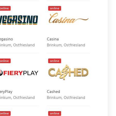
online
online
egasino
Casina
rinkum, Ostfriesland
Brinkum, Ostfriesland
online
online
eryPlay
Cashed
rinkum, Ostfriesland
Brinkum, Ostfriesland
online
online