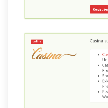
Registri
Casina
s
online
Ca
Un
Ca
Fre
Sp
Exk
Pre
Re
Wal