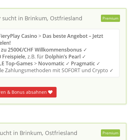
y
sucht in
Brinkum, Ostfriesland
Premium
FieryPlay Casino
>
Das beste Angebot – Jetzt
elen!
s zu 2500€/CHF Willkommensbonus
✓
 Freispiele
, z.B. für
Dolphin’s Pearl
✓
LE Top-Games
>
Novomatic
✓
Pragmatic
✓
ele Zahlungsmethoden mit SOFORT und Crypto ✓
eren & Bonus absahnen
ucht in
Brinkum, Ostfriesland
Premium