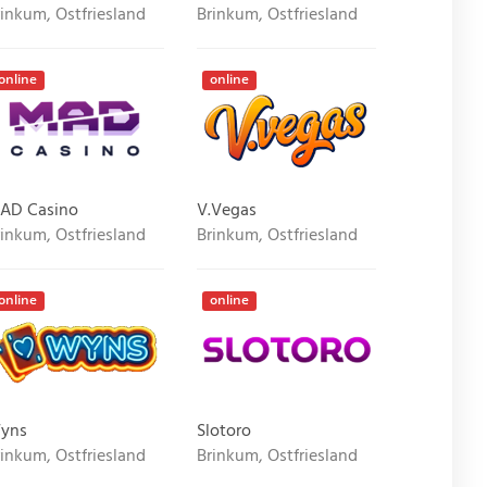
rinkum, Ostfriesland
Brinkum, Ostfriesland
online
online
AD Casino
V.Vegas
rinkum, Ostfriesland
Brinkum, Ostfriesland
online
online
yns
Slotoro
rinkum, Ostfriesland
Brinkum, Ostfriesland