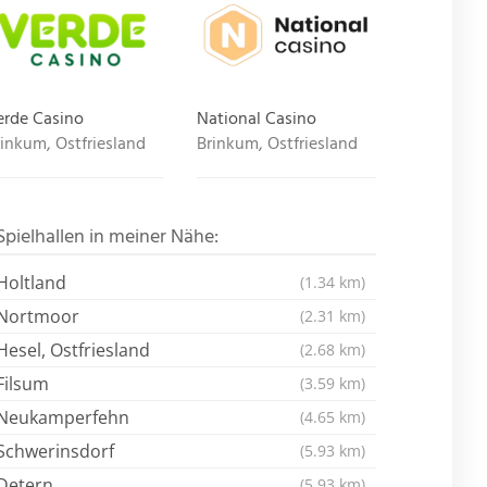
erde Casino
National Casino
rinkum, Ostfriesland
Brinkum, Ostfriesland
Spielhallen in meiner Nähe:
Holtland
(1.34 km)
Nortmoor
(2.31 km)
Hesel, Ostfriesland
(2.68 km)
Filsum
(3.59 km)
Neukamperfehn
(4.65 km)
Schwerinsdorf
(5.93 km)
Detern
(5.93 km)