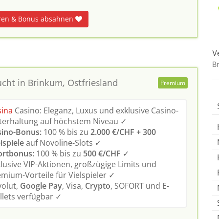
eren & Bonus absahnen
V
B
ucht in
Brinkum, Ostfriesland
Premium
sina
Casino: Eleganz, Luxus und exklusive Casino-
terhaltung auf höchstem Niveau ✓
sino-Bonus:
100 % bis zu
2.000 €/CHF + 300
ispiele
auf Novoline-Slots ✓
ortbonus:
100 % bis zu
500 €/CHF
✓
lusive VIP-Aktionen, großzügige Limits und
mium-Vorteile für Vielspieler ✓
volut,
Google Pay
, Visa,
Crypto
, SOFORT und E-
lets verfügbar ✓