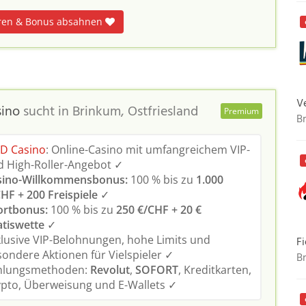
eren & Bonus absahnen
V
ino
sucht in
Brinkum, Ostfriesland
Premium
B
D Casino
: Online-Casino mit umfangreichem VIP-
d High-Roller-Angebot ✓
sino-Willkommensbonus:
100 % bis zu
1.000
HF + 200 Freispiele
✓
ortbonus:
100 % bis zu
250 €/CHF + 20 €
atiswette
✓
lusive VIP-Belohnungen, hohe Limits und
Fi
ondere Aktionen für Vielspieler ✓
B
hlungsmethoden:
Revolut
,
SOFORT
, Kreditkarten,
ypto, Überweisung und E-Wallets ✓