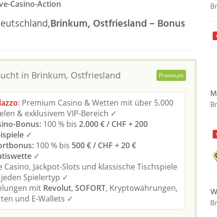
ive-Casino-Action
B
Deutschland,
Brinkum, Ostfriesland – Bonus
sucht in
Brinkum, Ostfriesland
Premium
M
lazzo
: Premium Casino & Wetten mit über 5.000
B
elen & exklusivem VIP-Bereich ✓
sino-Bonus:
100 % bis
2.000 € / CHF + 200
ispiele
✓
ortbonus:
100 % bis
500 € / CHF + 20 €
atiswette
✓
e Casino, Jackpot-Slots und klassische Tischspiele
 jeden Spielertyp ✓
hlungen mit
Revolut
,
SOFORT
, Kryptowährungen,
W
ten und E-Wallets ✓
B