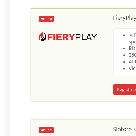
FieryPla
online
★
spi
Bi
350
AL
Vi
Registri
Slotoro
s
online