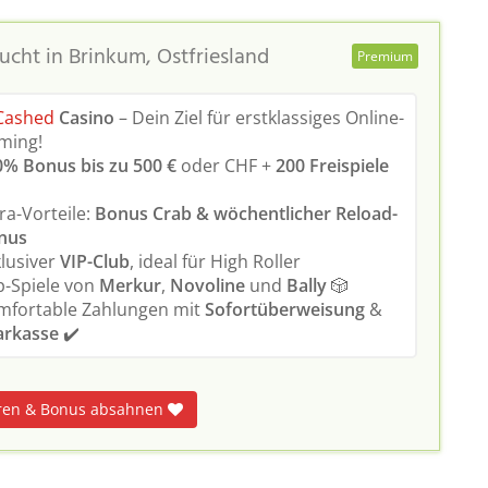
ucht in
Brinkum, Ostfriesland
Premium
Cashed
Casino
– Dein Ziel für erstklassiges Online-
ming!
0% Bonus bis zu 500 €
oder CHF +
200 Freispiele
ra-Vorteile:
Bonus Crab & wöchentlicher Reload-
nus
lusiver
VIP-Club
, ideal für High Roller
p-Spiele von
Merkur
,
Novoline
und
Bally
🎲
mfortable Zahlungen mit
Sofortüberweisung
&
arkasse
✔️
eren & Bonus absahnen