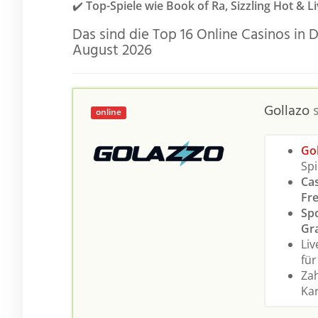
✔️
Top-Spiele wie Book of Ra, Sizzling Hot & L
Das sind die Top 16 Online Casinos in 
August 2026
Gollazo
online
Go
Spi
Ca
Fre
Sp
Gr
Liv
für
Za
Kar