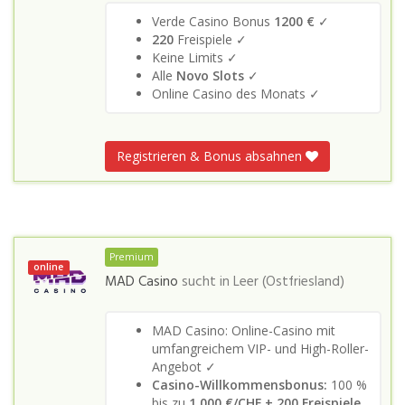
Verde Casino Bonus
1200 €
✓
220
Freispiele ✓
Keine Limits ✓
Alle
Novo Slots
✓
Online Casino des Monats ✓
Registrieren & Bonus absahnen
Premium
online
MAD Casino
sucht in
Leer (Ostfriesland)
MAD Casino: Online-Casino mit
umfangreichem VIP- und High-Roller-
Angebot ✓
Casino-Willkommensbonus:
100 %
bis zu
1.000 €/CHF + 200 Freispiele