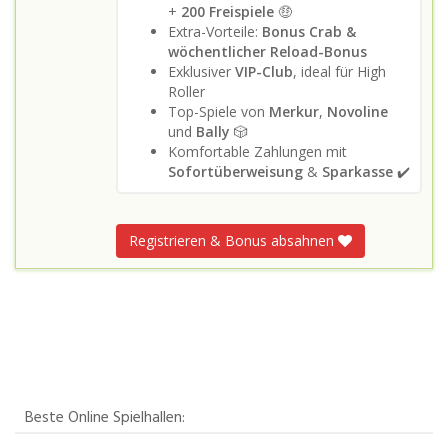
+
200 Freispiele
🤑
Extra-Vorteile:
Bonus Crab &
wöchentlicher Reload-Bonus
Exklusiver
VIP-Club
, ideal für High
Roller
Top-Spiele von
Merkur
,
Novoline
und
Bally
🎲
Komfortable Zahlungen mit
Sofortüberweisung
&
Sparkasse
✔️
Registrieren & Bonus absahnen
Beste Online Spielhallen: