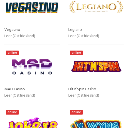
Vegasino
Legiano
Leer (Ostfriesland)
Leer (Ostfriesland)
online
online
MAD Casino
Hit’n’Spin Casino
Leer (Ostfriesland)
Leer (Ostfriesland)
online
online