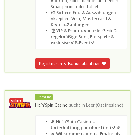
Android
, spiele nahtlos auf deinem
Smartphone oder Tablet!
💳
Sichere Ein- & Auszahlungen
:
Akzeptiert
Visa, Mastercard &
Krypto-Zahlungen
🏆
VIP & Promo-Vorteile
: Genieße
regelmäßige Boni, Freispiele &
exklusive VIP-Events!
Registrieren & Bonus absahnen
Premium
online
Hit’n’Spin Casino
sucht in
Leer (Ostfriesland)
🎉 Hit’n’Spin Casino –
Unterhaltung pur ohne Limits! 🎉
🔥
Willkommensbonus:
Erhalte bis