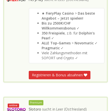
FieryPlay
sucht in
Leer (Ostfriesland)
★
FieryPlay Casino
>
Das beste
Angebot – Jetzt spielen!
Bis zu 2500€/CHF
Willkommensbonus
✓
350 Freispiele
, z.B. für
Dolphin’s
Pearl
✓
ALLE Top-Games
>
Novomatic
✓
Pragmatic
✓
Viele Zahlungsmethoden mit
SOFORT und Crypto ✓
Registrieren & Bonus absahnen
Premium
online
Slotoro
sucht in
Leer (Ostfriesland)