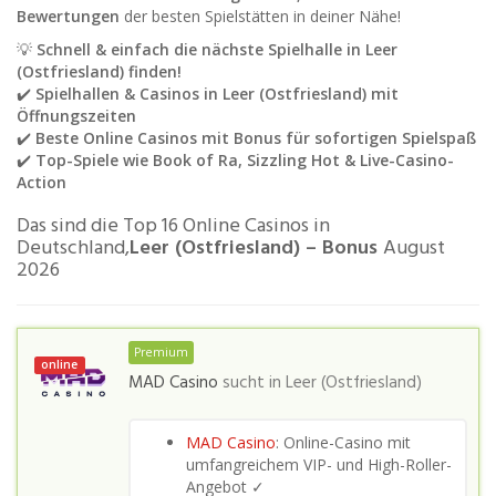
Bewertungen
der besten Spielstätten in deiner Nähe!
💡
Schnell & einfach die nächste Spielhalle in Leer
(Ostfriesland) finden!
✔️
Spielhallen & Casinos in Leer (Ostfriesland) mit
Öffnungszeiten
✔️
Beste Online Casinos mit Bonus für sofortigen Spielspaß
✔️
Top-Spiele wie Book of Ra, Sizzling Hot & Live-Casino-
Action
Das sind die Top 16 Online Casinos in
Deutschland,
Leer (Ostfriesland) – Bonus
August
2026
Premium
online
MAD Casino
sucht in
Leer (Ostfriesland)
MAD Casino
: Online-Casino mit
umfangreichem VIP- und High-Roller-
Angebot ✓