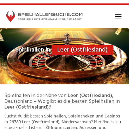
Skip
to
main
Toggl
content
navig
Spielhallen in
Leer (Ostfriesland)
Spielhallen in der Nähe von
Leer (Ostfriesland),
Deutschland – Wo gibt es die besten Spielhallen in
Leer (Ostfriesland)
?
Suchst du die besten
Spielhallen, Spielotheken und Casinos
in 26789 Leer (Ostfriesland), Niedersachsen
? Hier findest du
eine aktuelle Liste mit
Öffnungszeiten, Adressen und