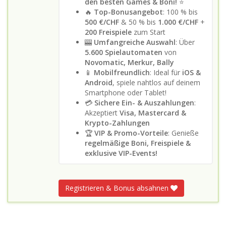
den besten Games & Boni!
⭐
🔥
Top-Bonusangebot
: 100 % bis
500 €/CHF
& 50 % bis
1.000 €/CHF
+
200 Freispiele
zum Start
🎰
Umfangreiche Auswahl
: Über
5.600 Spielautomaten
von
Novomatic, Merkur, Bally
📱
Mobilfreundlich
: Ideal für
iOS &
Android
, spiele nahtlos auf deinem
Smartphone oder Tablet!
💳
Sichere Ein- & Auszahlungen
:
Akzeptiert
Visa, Mastercard &
Krypto-Zahlungen
🏆
VIP & Promo-Vorteile
: Genieße
regelmäßige Boni, Freispiele &
exklusive VIP-Events!
Registrieren & Bonus absahnen