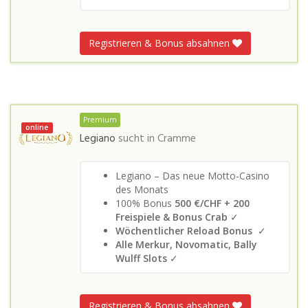
Registrieren & Bonus absahnen
Premium
online
Legiano
sucht in
Cramme
Legiano – Das neue Motto-Casino
des Monats
100% Bonus
500 €/CHF + 200
Freispiele & Bonus Crab
✓
Wöchentlicher Reload Bonus
✓
Alle Merkur, Novomatic, Bally
Wulff Slots
✓
Registrieren & Bonus absahnen