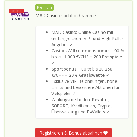
Premium
online
MAD Casino
sucht in
Cramme
MAD Casino: Online-Casino mit
umfangreichem VIP- und High-Roller-
Angebot ✓
Casino-Willkommensbonus:
100 %
bis zu
1.000 €/CHF + 200 Freispiele
✓
Sportbonus:
100 % bis zu
250
€/CHF + 20 € Gratiswette
✓
Exklusive VIP-Belohnungen, hohe
Limits und besondere Aktionen für
Vielspieler ✓
Zahlungsmethoden:
Revolut
,
SOFORT
, Kreditkarten, Crypto,
Überweisung und E-Wallets ✓
Registrieren & Bonus absahnen