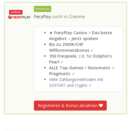
Premium
online
FieryPlay
sucht in
Cramme
★
FieryPlay Casino
>
Das beste
Angebot – Jetzt spielen!
Bis zu 2500€/CHF
Willkommensbonus
✓
350 Freispiele
, z.B. für
Dolphin’s
Pearl
✓
ALLE Top-Games
>
Novomatic
✓
Pragmatic
✓
Viele Zahlungsmethoden mit
SOFORT und Crypto ✓
Registrieren & Bonus absahnen