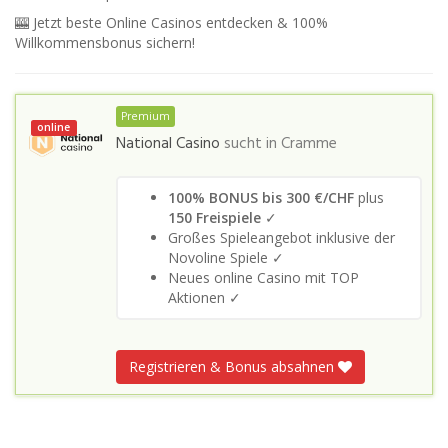
🎰 Jetzt beste Online Casinos entdecken & 100%
Willkommensbonus sichern!
Premium
online
National Casino
sucht in
Cramme
100% BONUS bis 300 €/CHF
plus
150 Freispiele
✓
Großes Spieleangebot inklusive der
Novoline Spiele ✓
Neues online Casino mit TOP
Aktionen ✓
Registrieren & Bonus absahnen