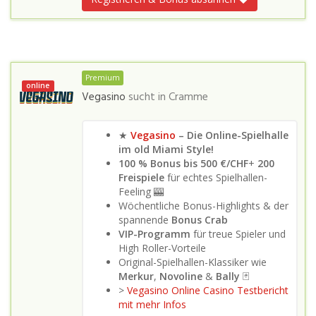
Premium
online
Vegasino
sucht in
Cramme
★
Vegasino
– Die Online-Spielhalle
im old Miami Style!
100 % Bonus bis 500 €/CHF
+
200
Freispiele
für echtes Spielhallen-
Feeling 🎰
Wöchentliche Bonus-Highlights & der
spannende
Bonus Crab
VIP-Programm
für treue Spieler und
High Roller-Vorteile
Original-Spielhallen-Klassiker wie
Merkur
,
Novoline
&
Bally
🃏
>
Vegasino Online Casino Testbericht
mit mehr Infos