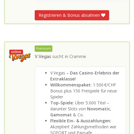
Registrieren & Bonus absahnen
Premium
online
V.Vegas
sucht in
Cramme
V.Vegas
– Das Casino-Erlebnis der
Extraklasse!
Willkommenspaket:
1.500 €/CHF
Bonus plus 150 Freispiele für neue
Spieler
Top-Spiele:
Über 5.000 Titel –
darunter Slots von
Novomatic
,
Gamomat
& Co.
Flexible Ein- & Auszahlungen:
Akzeptiert Zahlungsmethoden wie
SOFORT und Paysafe