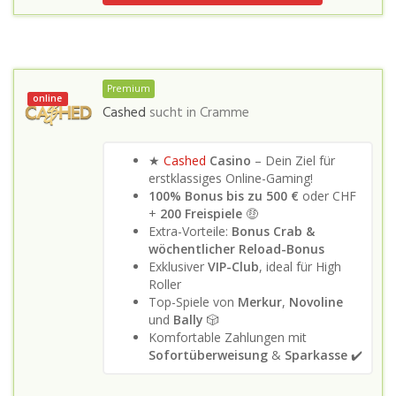
Premium
online
Cashed
sucht in
Cramme
★
Cashed
Casino
– Dein Ziel für
erstklassiges Online-Gaming!
100% Bonus bis zu 500 €
oder CHF
+
200 Freispiele
🤑
Extra-Vorteile:
Bonus Crab &
wöchentlicher Reload-Bonus
Exklusiver
VIP-Club
, ideal für High
Roller
Top-Spiele von
Merkur
,
Novoline
und
Bally
🎲
Komfortable Zahlungen mit
Sofortüberweisung
&
Sparkasse
✔️