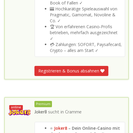
Book of Fallen ✓
🎰 Hochkarätige Spieleauswahl von
Pragmatic, Gamomat, Novoline &
Co. ✓
🏆 Von erfahrenen Casino‑Profis
betrieben, mehrfach ausgezeichnet
✓
💳 Zahlungen: SOFORT, Paysafecard,
Crypto – alles am Start ✓
Registrieren & Bonus absahnen
Premium
online
Joker8
sucht in
Cramme
⭐
Joker8
– Dein Online-Casino mit