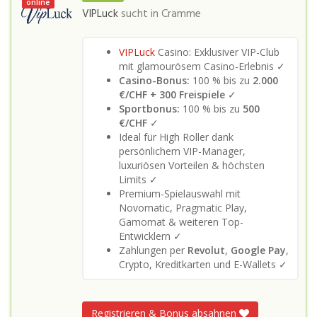
online
VIPLuck
sucht in
Cramme
VIPLuck
Casino: Exklusiver VIP-Club
mit glamourösem Casino-Erlebnis ✓
Casino-Bonus:
100 % bis zu
2.000
€/CHF + 300 Freispiele
✓
Sportbonus:
100 % bis zu
500
€/CHF
✓
Ideal für High Roller dank
persönlichem VIP-Manager,
luxuriösen Vorteilen & höchsten
Limits ✓
Premium-Spielauswahl mit
Novomatic, Pragmatic Play,
Gamomat & weiteren Top-
Entwicklern ✓
Zahlungen per
Revolut
,
Google Pay
,
Crypto, Kreditkarten und E-Wallets ✓
Registrieren & Bonus absahnen