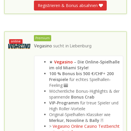
Registrieren & Bonus absahnen
Premium
online
Vegasino
sucht in
Liebenburg
★
Vegasino
– Die Online-Spielhalle
im old Miami Style!
100 % Bonus bis 500 €/CHF
+
200
Freispiele
für echtes Spielhallen-
Feeling 🎰
Wöchentliche Bonus-Highlights & der
spannende
Bonus Crab
VIP-Programm
für treue Spieler und
High Roller-Vorteile
Original-Spielhallen-Klassiker wie
Merkur
,
Novoline
&
Bally
🃏
>
Vegasino Online Casino Testbericht