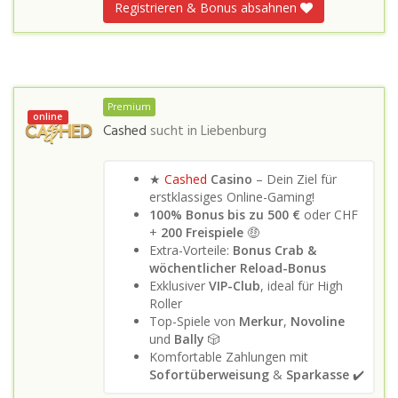
Registrieren & Bonus absahnen
Premium
online
Cashed
sucht in
Liebenburg
★
Cashed
Casino
– Dein Ziel für
erstklassiges Online-Gaming!
100% Bonus bis zu 500 €
oder CHF
+
200 Freispiele
🤑
Extra-Vorteile:
Bonus Crab &
wöchentlicher Reload-Bonus
Exklusiver
VIP-Club
, ideal für High
Roller
Top-Spiele von
Merkur
,
Novoline
und
Bally
🎲
Komfortable Zahlungen mit
Sofortüberweisung
&
Sparkasse
✔️