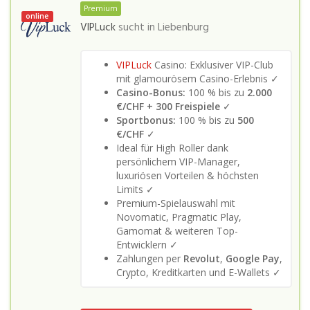
Premium
online
VIPLuck
sucht in
Liebenburg
VIPLuck
Casino: Exklusiver VIP-Club
mit glamourösem Casino-Erlebnis ✓
Casino-Bonus:
100 % bis zu
2.000
€/CHF + 300 Freispiele
✓
Sportbonus:
100 % bis zu
500
€/CHF
✓
Ideal für High Roller dank
persönlichem VIP-Manager,
luxuriösen Vorteilen & höchsten
Limits ✓
Premium-Spielauswahl mit
Novomatic, Pragmatic Play,
Gamomat & weiteren Top-
Entwicklern ✓
Zahlungen per
Revolut
,
Google Pay
,
Crypto, Kreditkarten und E-Wallets ✓