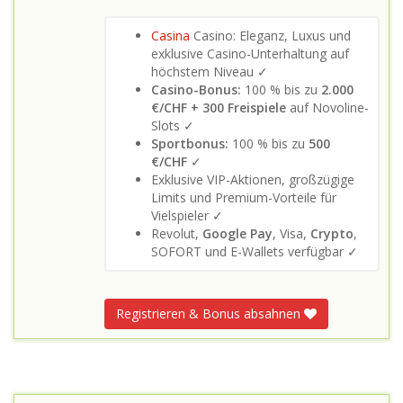
Casina
Casino: Eleganz, Luxus und
exklusive Casino-Unterhaltung auf
höchstem Niveau ✓
Casino-Bonus:
100 % bis zu
2.000
€/CHF + 300 Freispiele
auf Novoline-
Slots ✓
Sportbonus:
100 % bis zu
500
€/CHF
✓
Exklusive VIP-Aktionen, großzügige
Limits und Premium-Vorteile für
Vielspieler ✓
Revolut,
Google Pay
, Visa,
Crypto
,
SOFORT und E-Wallets verfügbar ✓
Registrieren & Bonus absahnen