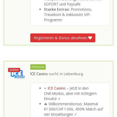
SOFORT und Paysafe
Starke Extras:
Promotions,
Treueboni & exklusives VIP-
Programm
Registrieren & Bonus absahnen
Premium
online
ICE Casino
sucht in
Liebenburg
⭐
ICE Casino
– Jetzt in den
Chill‑Modus, aber mit richtigem
Einsatz! ⭐
🔥 Willkommensbonus: Maximal
€1.500/CHF 1.500, 450% Match auf
vier Einzahlungen ✓