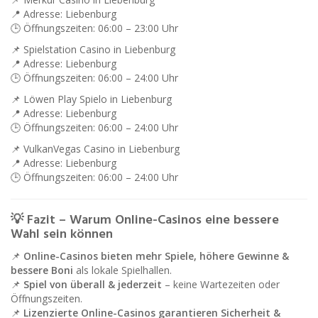
📍 Adresse: Liebenburg
🕒 Öffnungszeiten: 06:00 – 23:00 Uhr
📌 Spielstation Casino in Liebenburg
📍 Adresse: Liebenburg
🕒 Öffnungszeiten: 06:00 – 24:00 Uhr
📌 Löwen Play Spielo in Liebenburg
📍 Adresse: Liebenburg
🕒 Öffnungszeiten: 06:00 – 24:00 Uhr
📌 VulkanVegas Casino in Liebenburg
📍 Adresse: Liebenburg
🕒 Öffnungszeiten: 06:00 – 24:00 Uhr
💡 Fazit – Warum Online-Casinos eine bessere
Wahl sein können
📌
Online-Casinos bieten mehr Spiele, höhere Gewinne &
bessere Boni
als lokale Spielhallen.
📌
Spiel von überall & jederzeit
– keine Wartezeiten oder
Öffnungszeiten.
📌
Lizenzierte Online-Casinos garantieren Sicherheit &