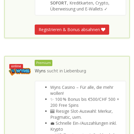
SOFORT
, Kreditkarten, Crypto,
Überweisung und E-Wallets ✓
Registrieren & Bonus absahnen
Premium
online
Wyns
sucht in
Liebenburg
Wyns Casino – Für alle, die mehr
wollen!
✨ 100 % Bonus bis €500/CHF 500 +
200 Free Spins
🎰 Riesige Slot-Auswahl: Merkur,
Pragmatic, uvm.
💼 Schnelle Ein-/Auszahlungen inkl.
Krypto