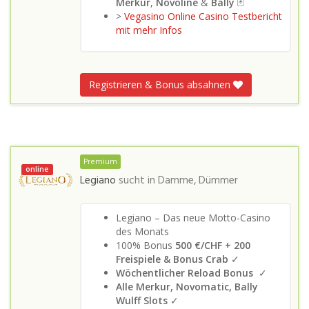
Merkur
,
Novoline
&
Bally
🃏
>
Vegasino Online Casino Testbericht
mit mehr Infos
Registrieren & Bonus absahnen
Premium
online
Legiano
sucht in
Damme, Dümmer
Legiano – Das neue Motto-Casino
des Monats
100% Bonus
500 €/CHF + 200
Freispiele & Bonus Crab
✓
Wöchentlicher Reload Bonus
✓
Alle Merkur, Novomatic, Bally
Wulff Slots
✓