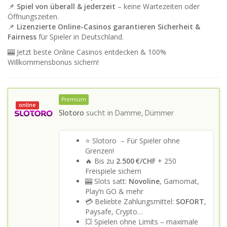
📌
Spiel von überall & jederzeit
– keine Wartezeiten oder
Öffnungszeiten.
📌
Lizenzierte Online-Casinos garantieren Sicherheit &
Fairness
für Spieler in Deutschland.
🎰 Jetzt beste Online Casinos entdecken & 100%
Willkommensbonus sichern!
Premium
online
Slotoro
sucht in
Damme, Dümmer
⭐ Slotoro – Für Spieler ohne
Grenzen!
🔥 Bis zu
2.500 €/CHF
+ 250
Freispiele sichern
🎰 Slots satt:
Novoline
, Gamomat,
Play’n GO & mehr
💳 Beliebte Zahlungsmittel:
SOFORT
,
Paysafe, Crypto…
💥 Spielen ohne Limits – maximale