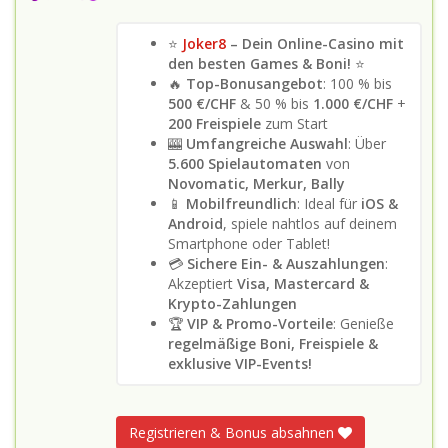
⭐
Joker8
– Dein Online-Casino mit
den besten Games & Boni!
⭐
🔥
Top-Bonusangebot
: 100 % bis
500 €/CHF
& 50 % bis
1.000 €/CHF
+
200 Freispiele
zum Start
🎰
Umfangreiche Auswahl
: Über
5.600 Spielautomaten
von
Novomatic, Merkur, Bally
📱
Mobilfreundlich
: Ideal für
iOS &
Android
, spiele nahtlos auf deinem
Smartphone oder Tablet!
💳
Sichere Ein- & Auszahlungen
:
Akzeptiert
Visa, Mastercard &
Krypto-Zahlungen
🏆
VIP & Promo-Vorteile
: Genieße
regelmäßige Boni, Freispiele &
exklusive VIP-Events!
Registrieren & Bonus absahnen