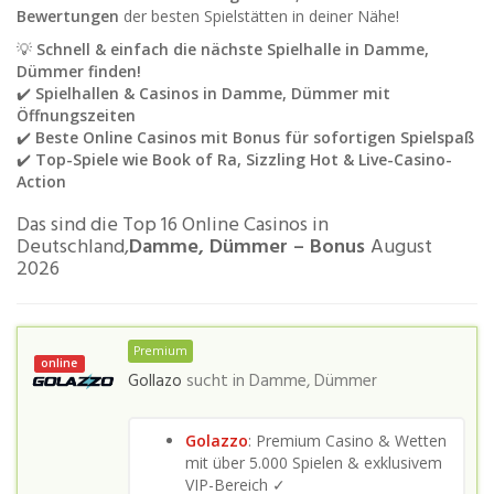
Bewertungen
der besten Spielstätten in deiner Nähe!
💡
Schnell & einfach die nächste Spielhalle in Damme,
Dümmer finden!
✔️
Spielhallen & Casinos in Damme, Dümmer mit
Öffnungszeiten
✔️
Beste Online Casinos mit Bonus für sofortigen Spielspaß
✔️
Top-Spiele wie Book of Ra, Sizzling Hot & Live-Casino-
Action
Das sind die Top 16 Online Casinos in
Deutschland,
Damme, Dümmer – Bonus
August
2026
Premium
online
Gollazo
sucht in
Damme, Dümmer
Golazzo
: Premium Casino & Wetten
mit über 5.000 Spielen & exklusivem
VIP-Bereich ✓