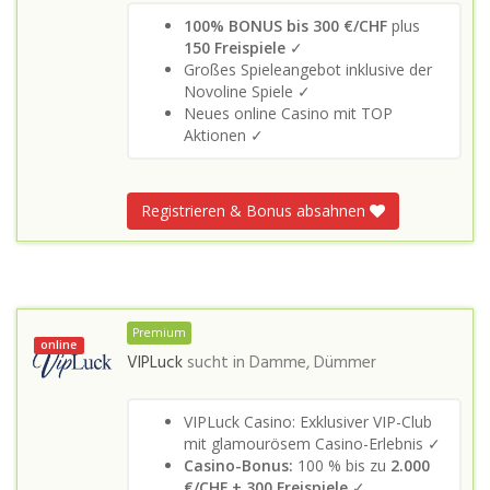
100% BONUS bis 300 €/CHF
plus
150 Freispiele
✓
Großes Spieleangebot inklusive der
Novoline Spiele ✓
Neues online Casino mit TOP
Aktionen ✓
Registrieren & Bonus absahnen
Premium
online
VIPLuck
sucht in
Damme, Dümmer
VIPLuck Casino: Exklusiver VIP-Club
mit glamourösem Casino-Erlebnis ✓
Casino-Bonus:
100 % bis zu
2.000
€/CHF + 300 Freispiele
✓