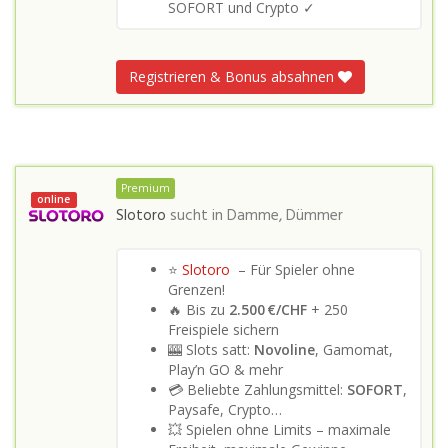
SOFORT und Crypto ✓
Registrieren & Bonus absahnen
Premium
online
Slotoro
sucht in
Damme, Dümmer
⭐
Slotoro
– Für Spieler ohne
Grenzen!
🔥 Bis zu
2.500 €/CHF
+ 250
Freispiele sichern
🎰 Slots satt:
Novoline
, Gamomat,
Play’n GO & mehr
💳 Beliebte Zahlungsmittel:
SOFORT
,
Paysafe, Crypto…
💥 Spielen ohne Limits – maximale