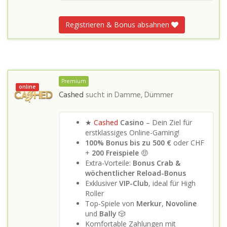
Registrieren & Bonus absahnen
Premium
online
Cashed
sucht in
Damme, Dümmer
★
Cashed
Casino
– Dein Ziel für
erstklassiges Online-Gaming!
100% Bonus bis zu 500 €
oder CHF
+
200 Freispiele
🤑
Extra-Vorteile:
Bonus Crab &
wöchentlicher Reload-Bonus
Exklusiver
VIP-Club
, ideal für High
Roller
Top-Spiele von
Merkur
,
Novoline
und
Bally
🎲
Komfortable Zahlungen mit