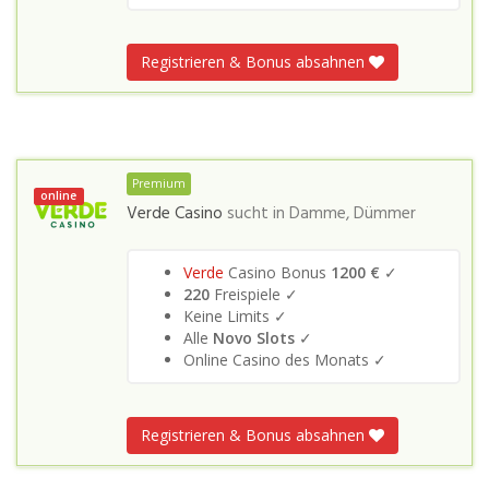
Registrieren & Bonus absahnen
Premium
online
Verde Casino
sucht in
Damme, Dümmer
Verde
Casino Bonus
1200 €
✓
220
Freispiele ✓
Keine Limits ✓
Alle
Novo Slots
✓
Online Casino des Monats ✓
Registrieren & Bonus absahnen