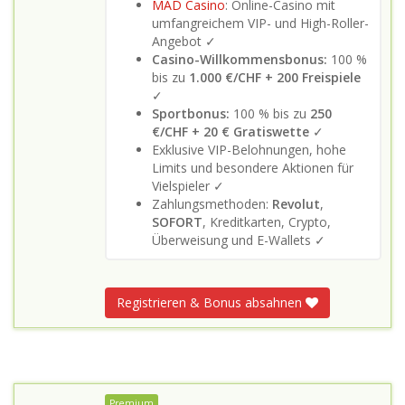
MAD Casino
: Online-Casino mit
umfangreichem VIP- und High-Roller-
Angebot ✓
Casino-Willkommensbonus:
100 %
bis zu
1.000 €/CHF + 200 Freispiele
✓
Sportbonus:
100 % bis zu
250
€/CHF + 20 € Gratiswette
✓
Exklusive VIP-Belohnungen, hohe
Limits und besondere Aktionen für
Vielspieler ✓
Zahlungsmethoden:
Revolut
,
SOFORT
, Kreditkarten, Crypto,
Überweisung und E-Wallets ✓
Registrieren & Bonus absahnen
Premium