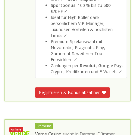
Sportbonus:
100 % bis zu
500
€/CHF
✓
Ideal für High Roller dank
persönlichem VIP-Manager,
luxuriösen Vorteilen & höchsten
Limits ✓
Premium-Spielauswahl mit
Novomatic, Pragmatic Play,
Gamomat & weiteren Top-
Entwicklern ✓
Zahlungen per
Revolut
,
Google Pay
,
Crypto, Kreditkarten und E-Wallets ✓
Registrieren & Bonus absahnen
Premium
online
Verde Casino
sucht in
Damme, Dümmer