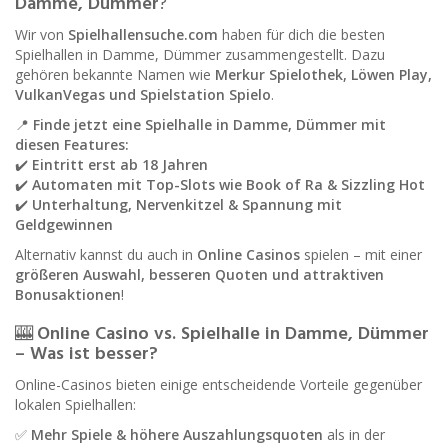
Damme, Dümmer
?
Wir von
Spielhallensuche.com
haben für dich die besten
Spielhallen in Damme, Dümmer zusammengestellt. Dazu
gehören bekannte Namen wie
Merkur Spielothek, Löwen Play,
VulkanVegas und Spielstation Spielo
.
📍
Finde jetzt eine Spielhalle in Damme, Dümmer mit
diesen Features:
✔️
Eintritt erst ab 18 Jahren
✔️
Automaten mit Top-Slots wie Book of Ra & Sizzling Hot
✔️
Unterhaltung, Nervenkitzel & Spannung mit
Geldgewinnen
Alternativ kannst du auch in
Online Casinos
spielen – mit einer
größeren Auswahl, besseren Quoten und attraktiven
Bonusaktionen
!
🎰
Online Casino vs. Spielhalle in Damme, Dümmer
– Was ist besser?
Online-Casinos bieten einige entscheidende Vorteile gegenüber
lokalen Spielhallen:
✅
Mehr Spiele & höhere Auszahlungsquoten
als in der