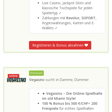
Live Casino, Jackpot-Slots und
klassische Tischspiele für jeden
Spielertyp ✓
Zahlungen mit
Revolut
,
SOFORT
,
Kryptowährungen, Karten und E-
Wallets ✓
Registrieren & Bonus absahnen
Premium
online
Vegasino
sucht in
Damme, Dümmer
★
Vegasino – Die Online-Spielhalle
im old Miami Style!
100 % Bonus bis 500 €/CHF
+
200
Freispiele
für echtes Spielhallen-