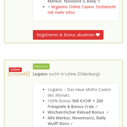
Merkur
,
Novoline
&
Bally
🃏
>
Vegasino Online Casino Testbericht
mit mehr Infos
Registrieren & Bonus absahnen
Premium
online
Legiano
sucht in
Lohne (Oldenburg)
Legiano – Das neue Motto-Casino
des Monats
100% Bonus
500 €/CHF + 200
Freispiele & Bonus Crab
✓
Wöchentlicher Reload Bonus
✓
Alle Merkur, Novomatic, Bally
Wulff Slots
✓