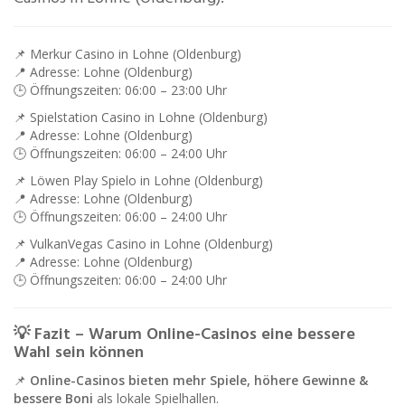
📌 Merkur Casino in Lohne (Oldenburg)
📍 Adresse: Lohne (Oldenburg)
🕒 Öffnungszeiten: 06:00 – 23:00 Uhr
📌 Spielstation Casino in Lohne (Oldenburg)
📍 Adresse: Lohne (Oldenburg)
🕒 Öffnungszeiten: 06:00 – 24:00 Uhr
📌 Löwen Play Spielo in Lohne (Oldenburg)
📍 Adresse: Lohne (Oldenburg)
🕒 Öffnungszeiten: 06:00 – 24:00 Uhr
📌 VulkanVegas Casino in Lohne (Oldenburg)
📍 Adresse: Lohne (Oldenburg)
🕒 Öffnungszeiten: 06:00 – 24:00 Uhr
💡 Fazit – Warum Online-Casinos eine bessere
Wahl sein können
📌
Online-Casinos bieten mehr Spiele, höhere Gewinne &
bessere Boni
als lokale Spielhallen.