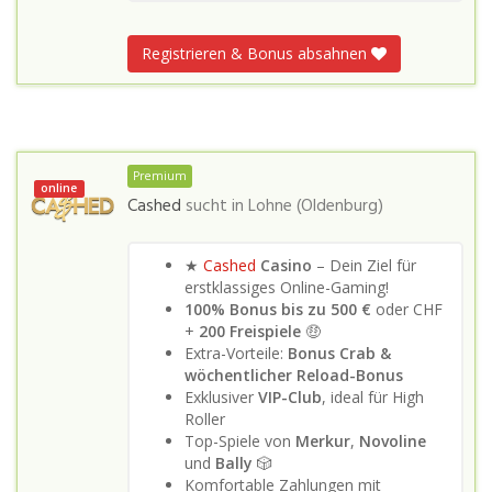
Registrieren & Bonus absahnen
Premium
online
Cashed
sucht in
Lohne (Oldenburg)
★
Cashed
Casino
– Dein Ziel für
erstklassiges Online-Gaming!
100% Bonus bis zu 500 €
oder CHF
+
200 Freispiele
🤑
Extra-Vorteile:
Bonus Crab &
wöchentlicher Reload-Bonus
Exklusiver
VIP-Club
, ideal für High
Roller
Top-Spiele von
Merkur
,
Novoline
und
Bally
🎲
Komfortable Zahlungen mit