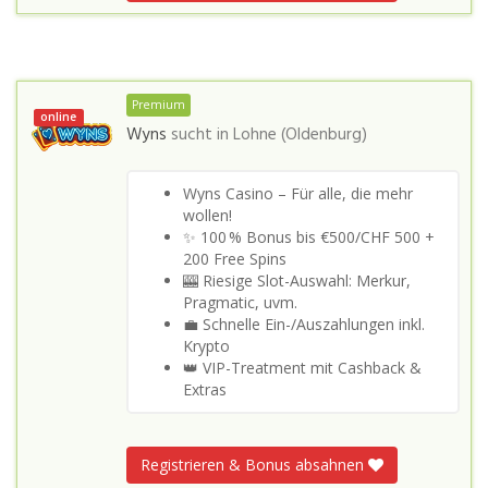
Premium
online
Wyns
sucht in
Lohne (Oldenburg)
Wyns Casino – Für alle, die mehr
wollen!
✨ 100 % Bonus bis €500/CHF 500 +
200 Free Spins
🎰 Riesige Slot-Auswahl: Merkur,
Pragmatic, uvm.
💼 Schnelle Ein-/Auszahlungen inkl.
Krypto
👑 VIP-Treatment mit Cashback &
Extras
Registrieren & Bonus absahnen