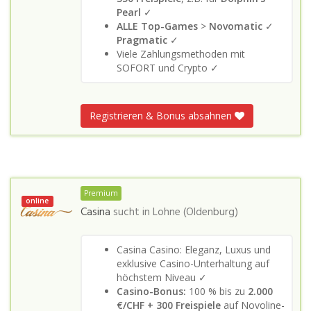
Pearl
✓
ALLE Top-Games
>
Novomatic
✓
Pragmatic
✓
Viele Zahlungsmethoden mit
SOFORT und Crypto ✓
Registrieren & Bonus absahnen
Premium
online
Casina
sucht in
Lohne (Oldenburg)
Casina Casino: Eleganz, Luxus und
exklusive Casino-Unterhaltung auf
höchstem Niveau ✓
Casino-Bonus:
100 % bis zu
2.000
€/CHF + 300 Freispiele
auf Novoline-