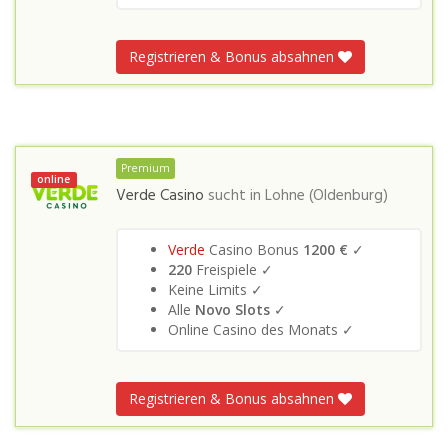
Registrieren & Bonus absahnen
Premium
online
Verde Casino
sucht in
Lohne (Oldenburg)
Verde
Casino Bonus
1200 €
✓
220
Freispiele ✓
Keine Limits ✓
Alle
Novo Slots
✓
Online Casino des Monats ✓
Registrieren & Bonus absahnen