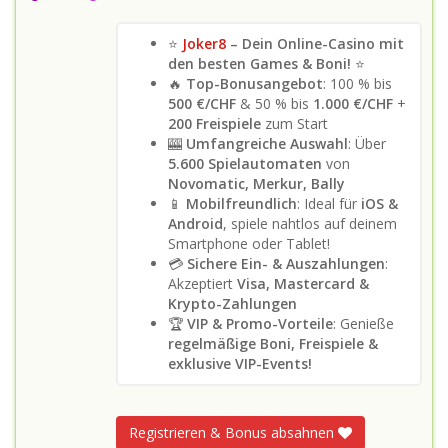
⭐
Joker8
– Dein Online-Casino mit
den besten Games & Boni!
⭐
🔥
Top-Bonusangebot
: 100 % bis
500 €/CHF
& 50 % bis
1.000 €/CHF
+
200 Freispiele
zum Start
🎰
Umfangreiche Auswahl
: Über
5.600 Spielautomaten
von
Novomatic, Merkur, Bally
📱
Mobilfreundlich
: Ideal für
iOS &
Android
, spiele nahtlos auf deinem
Smartphone oder Tablet!
💳
Sichere Ein- & Auszahlungen
:
Akzeptiert
Visa, Mastercard &
Krypto-Zahlungen
🏆
VIP & Promo-Vorteile
: Genieße
regelmäßige Boni, Freispiele &
exklusive VIP-Events!
Registrieren & Bonus absahnen