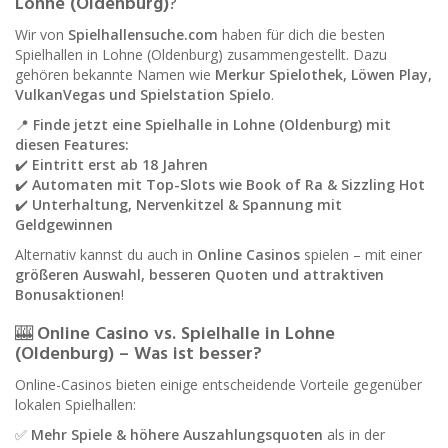
Lohne (Oldenburg)
?
Wir von
Spielhallensuche.com
haben für dich die besten
Spielhallen in Lohne (Oldenburg) zusammengestellt. Dazu
gehören bekannte Namen wie
Merkur Spielothek, Löwen Play,
VulkanVegas und Spielstation Spielo
.
📍
Finde jetzt eine Spielhalle in Lohne (Oldenburg) mit
diesen Features:
✔️
Eintritt erst ab 18 Jahren
✔️
Automaten mit Top-Slots wie Book of Ra & Sizzling Hot
✔️
Unterhaltung, Nervenkitzel & Spannung mit
Geldgewinnen
Alternativ kannst du auch in
Online Casinos
spielen – mit einer
größeren Auswahl, besseren Quoten und attraktiven
Bonusaktionen
!
🎰
Online Casino vs. Spielhalle in Lohne
(Oldenburg) – Was ist besser?
Online-Casinos bieten einige entscheidende Vorteile gegenüber
lokalen Spielhallen:
✅
Mehr Spiele & höhere Auszahlungsquoten
als in der