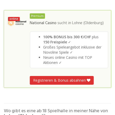
Premium
online
National Casino
sucht in
Lohne (Oldenburg)
100% BONUS bis 300 €/CHF
plus
150 Freispiele
✓
Großes Spieleangebot inklusive der
Novoline Spiele ✓
Neues online Casino mit TOP
Aktionen ✓
Registrieren & Bonus absahnen
Wo gibt es eine ab 18 Spielhalle in meiner Nähe von