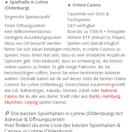
🔹
Spielhalle in Lohne
🔹
Online Casino
(Oldenburg)
Tausende von Slots &
Begrenzte Spielauswahl
Tischspielen
Feste Öffnungszeiten
24/7 verfügbar
Kein Willkommensbonus
Boni bis zu 1500 € + Freispiele
Geringere Auszahlungsquoten
Höhere RTP (Return to Player)
Muss vor Ort besucht werden
Spielen von überall möglich
Wenn Sie sich daran beteiligen möchten, in online Casinos zu
spielen, muss Ihnen klar sein, dass es eine erhebliche Anzahl an
Optionen gibt. Dies bedeutet, dass es schwierig ist, die besten
online casinos zu finden. Es gibt einige Faktoren, die Sie
berücksichtigen sollten, bevor Sie einen bestimmten Anbieter
wählen. Deshalb haben wir dir auf dieser Seite die besten Online
Casinos für Lohne (Oldenburg), Deutschland zusammengestellt
wie z.B. VulkanVegas, Kakadu, Nomini. 22bet oder
National
Casino
die du alle aus deiner Stadt oder aus
Berlin
,
Hamburg
,
München,
Leipzig
spielen kannst.
🔎 Die besten Spielhallen in Lohne (Oldenburg) mit
Adresse & Öffnungszeiten
Hier findest du eine Liste der besten Spielhallen &
Casinos in Lohne (Oldenburg):