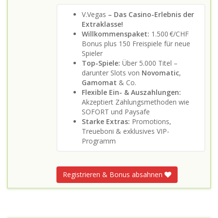
V.Vegas
– Das Casino-Erlebnis der
Extraklasse!
Willkommenspaket:
1.500 €/CHF
Bonus plus 150 Freispiele für neue
Spieler
Top-Spiele:
Über 5.000 Titel –
darunter Slots von
Novomatic
,
Gamomat
& Co.
Flexible Ein- & Auszahlungen:
Akzeptiert Zahlungsmethoden wie
SOFORT und Paysafe
Starke Extras:
Promotions,
Treueboni & exklusives VIP-
Programm
Registrieren & Bonus absahnen