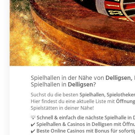
Spielhallen in der Nähe von
Delligsen,
Spielhallen in
Delligsen
?
Suchst du die besten
Spielhallen, Spielothek
Hier findest du eine aktuelle Liste mit
Öffnung
Spielstätten in deiner Nähe!
💡
Schnell & einfach die nächste Spielhalle in 
✔️
Spielhallen & Casinos in Delligsen mit Öffn
✔️
Beste Online Casinos mit Bonus für sofort