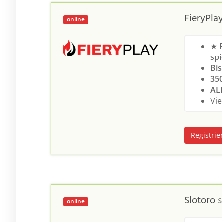
FieryPla
online
★
spi
Bi
350
AL
Vi
Registri
Slotoro
s
online