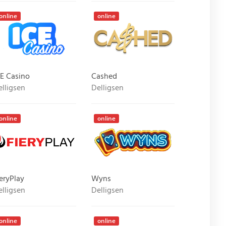
online
online
CE Casino
Cashed
elligsen
Delligsen
online
online
eryPlay
Wyns
elligsen
Delligsen
online
online