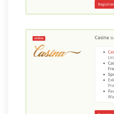
Registri
Casina
s
online
Ca
Un
Ca
Fre
Sp
Exk
Pre
Re
Wal