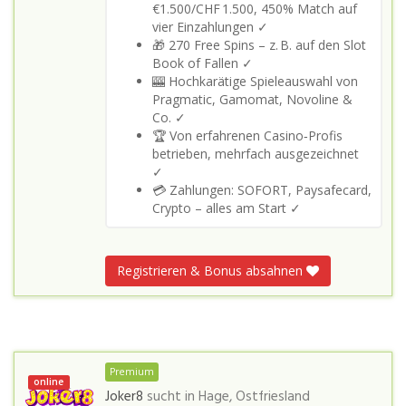
€1.500/CHF 1.500, 450% Match auf
vier Einzahlungen ✓
🎁 270 Free Spins – z. B. auf den Slot
Book of Fallen ✓
🎰 Hochkarätige Spieleauswahl von
Pragmatic, Gamomat, Novoline &
Co. ✓
🏆 Von erfahrenen Casino‑Profis
betrieben, mehrfach ausgezeichnet
✓
💳 Zahlungen: SOFORT, Paysafecard,
Crypto – alles am Start ✓
Registrieren & Bonus absahnen
Premium
online
Joker8
sucht in
Hage, Ostfriesland