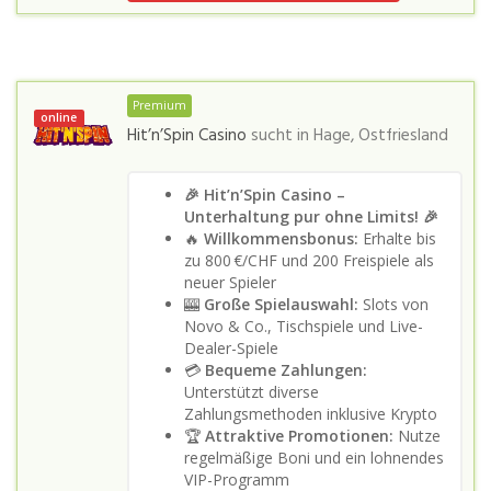
Premium
online
Hit’n’Spin Casino
sucht in
Hage, Ostfriesland
🎉 Hit’n’Spin Casino –
Unterhaltung pur ohne Limits! 🎉
🔥
Willkommensbonus:
Erhalte bis
zu 800 €/CHF und 200 Freispiele als
neuer Spieler
🎰
Große Spielauswahl:
Slots von
Novo & Co., Tischspiele und Live-
Dealer-Spiele
💳
Bequeme Zahlungen:
Unterstützt diverse
Zahlungsmethoden inklusive Krypto
🏆
Attraktive Promotionen:
Nutze
regelmäßige Boni und ein lohnendes
VIP-Programm