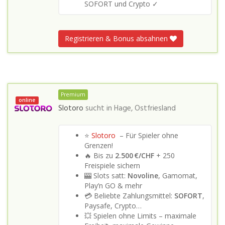
SOFORT und Crypto ✓
Registrieren & Bonus absahnen
Premium
online
Slotoro
sucht in
Hage, Ostfriesland
⭐
Slotoro
– Für Spieler ohne
Grenzen!
🔥 Bis zu
2.500 €/CHF
+ 250
Freispiele sichern
🎰 Slots satt:
Novoline
, Gamomat,
Play’n GO & mehr
💳 Beliebte Zahlungsmittel:
SOFORT
,
Paysafe, Crypto…
💥 Spielen ohne Limits – maximale