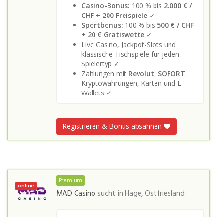
Casino-Bonus:
100 % bis
2.000 € /
CHF + 200 Freispiele
✓
Sportbonus:
100 % bis
500 € / CHF
+ 20 € Gratiswette
✓
Live Casino, Jackpot-Slots und
klassische Tischspiele für jeden
Spielertyp ✓
Zahlungen mit
Revolut
,
SOFORT
,
Kryptowährungen, Karten und E-
Wallets ✓
Registrieren & Bonus absahnen
Premium
online
MAD Casino
sucht in
Hage, Ostfriesland