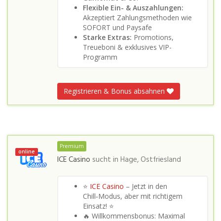
Flexible Ein- & Auszahlungen:
Akzeptiert Zahlungsmethoden wie
SOFORT und Paysafe
Starke Extras:
Promotions,
Treueboni & exklusives VIP-
Programm
Registrieren & Bonus absahnen
Premium
online
ICE Casino
sucht in
Hage, Ostfriesland
⭐
ICE Casino
– Jetzt in den
Chill‑Modus, aber mit richtigem
Einsatz! ⭐
🔥 Willkommensbonus: Maximal