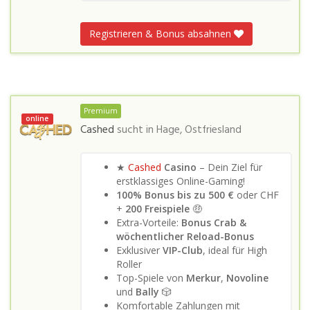
Registrieren & Bonus absahnen
Premium
online
Cashed
sucht in
Hage, Ostfriesland
★
Cashed
Casino
– Dein Ziel für
erstklassiges Online-Gaming!
100% Bonus bis zu 500 €
oder CHF
+
200 Freispiele
🤑
Extra-Vorteile:
Bonus Crab &
wöchentlicher Reload-Bonus
Exklusiver
VIP-Club
, ideal für High
Roller
Top-Spiele von
Merkur
,
Novoline
und
Bally
🎲
Komfortable Zahlungen mit