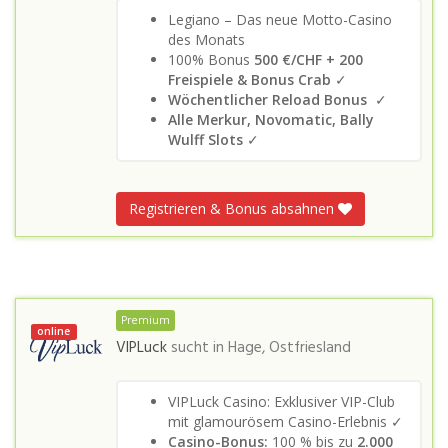
Legiano – Das neue Motto-Casino
des Monats
100% Bonus
500 €/CHF + 200
Freispiele & Bonus Crab
✓
Wöchentlicher Reload Bonus
✓
Alle Merkur, Novomatic, Bally
Wulff Slots
✓
Registrieren & Bonus absahnen
Premium
online
VIPLuck
sucht in
Hage, Ostfriesland
VIPLuck Casino: Exklusiver VIP-Club
mit glamourösem Casino-Erlebnis ✓
Casino-Bonus:
100 % bis zu
2.000