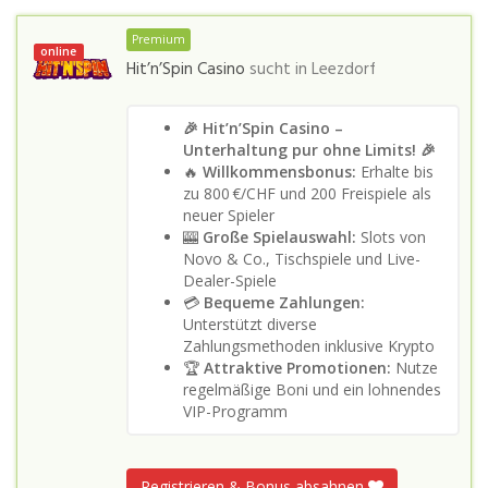
Premium
online
Hit’n’Spin Casino
sucht in
Leezdorf
🎉 Hit’n’Spin Casino –
Unterhaltung pur ohne Limits! 🎉
🔥
Willkommensbonus:
Erhalte bis
zu 800 €/CHF und 200 Freispiele als
neuer Spieler
🎰
Große Spielauswahl:
Slots von
Novo & Co., Tischspiele und Live-
Dealer-Spiele
💳
Bequeme Zahlungen:
Unterstützt diverse
Zahlungsmethoden inklusive Krypto
🏆
Attraktive Promotionen:
Nutze
regelmäßige Boni und ein lohnendes
VIP-Programm
Registrieren & Bonus absahnen