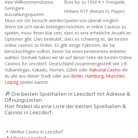
Kein Willkommensbonus
Boni bis zu 1500 € + Freispiele
Geringere
Höhere RTP (Return to Player)
Auszahlungsquoten
Muss vor Ort besucht werden
Spielen von überall möglich
Wenn Sie sich daran beteiligen möchten, in online Casinos zu
spielen, muss Ihnen klar sein, dass es eine erhebliche Anzahl an
Optionen gibt. Dies bedeutet, dass es schwierig ist, die besten
online casinos zu finden. Es gibt einige Faktoren, die Sie
berücksichtigen sollten, bevor Sie einen bestimmten Anbieter
wählen. Deshalb haben wir dir auf dieser Seite die besten Online
Casinos für Leezdorf, Deutschland zusammengestellt wie z.B.
VulkanVegas, Kakadu, Nomini. 22bet oder
National Casino
die
du alle aus deiner Stadt oder aus
Berlin
,
Hamburg
,
München,
Leipzig
spielen kannst.
🔎 Die besten Spielhallen in Leezdorf mit Adresse &
Öffnungszeiten
Hier findest du eine Liste der besten Spielhallen &
Casinos in Leezdorf:
📌 Merkur Casino in Leezdorf
📍 Adresse: Leezdorf