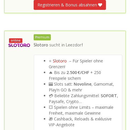
Registrieren & Bonus absahnen
Premium
online
Slotoro
sucht in
Leezdorf
⭐
Slotoro
– Für Spieler ohne
Grenzen!
🔥 Bis zu
2.500 €/CHF
+ 250
Freispiele sichern
🎰 Slots satt:
Novoline
, Gamomat,
Play’n GO & mehr
💳 Beliebte Zahlungsmittel:
SOFORT
,
Paysafe, Crypto…
💥 Spielen ohne Limits – maximale
Freiheit, maximale Gewinne
🎁 Cashback, Reloads & exklusive
VIP-Angebote