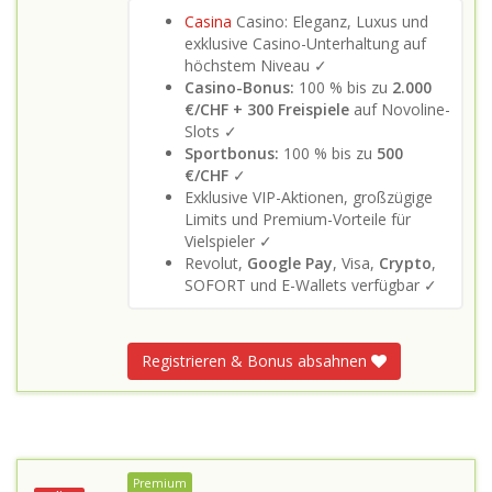
Casina
Casino: Eleganz, Luxus und
exklusive Casino-Unterhaltung auf
höchstem Niveau ✓
Casino-Bonus:
100 % bis zu
2.000
€/CHF + 300 Freispiele
auf Novoline-
Slots ✓
Sportbonus:
100 % bis zu
500
€/CHF
✓
Exklusive VIP-Aktionen, großzügige
Limits und Premium-Vorteile für
Vielspieler ✓
Revolut,
Google Pay
, Visa,
Crypto
,
SOFORT und E-Wallets verfügbar ✓
Registrieren & Bonus absahnen
Premium