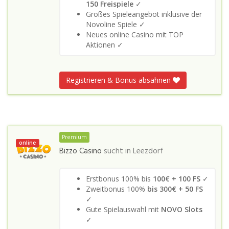
150 Freispiele
✓
Großes Spieleangebot inklusive der
Novoline Spiele ✓
Neues online Casino mit TOP
Aktionen ✓
Registrieren & Bonus absahnen
Premium
online
Bizzo Casino
sucht in
Leezdorf
Erstbonus 100% bis
100€ + 100 FS
✓
Zweitbonus 100%
bis 300€ + 50 FS
✓
Gute Spielauswahl mit
NOVO Slots
✓