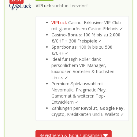
online
VIPLuck
sucht in
Leezdorf
VIPLuck
Casino: Exklusiver VIP-Club
mit glamourösem Casino-Erlebnis ✓
Casino-Bonus:
100 % bis zu
2.000
€/CHF + 300 Freispiele
✓
Sportbonus:
100 % bis zu
500
€/CHF
✓
Ideal für High Roller dank
persönlichem VIP-Manager,
luxuriösen Vorteilen & höchsten
Limits ✓
Premium-Spielauswahl mit
Novomatic, Pragmatic Play,
Gamomat & weiteren Top-
Entwicklern ✓
Zahlungen per
Revolut
,
Google Pay
,
Crypto, Kreditkarten und E-Wallets ✓
Registrieren & Bonus absahnen