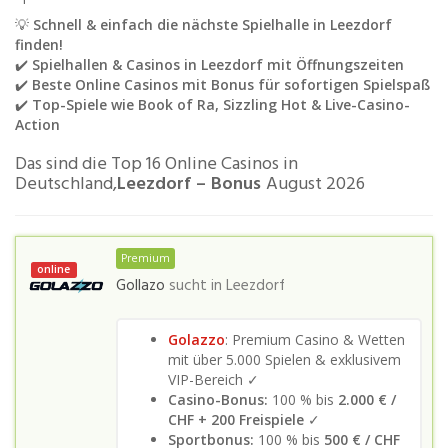
💡
Schnell & einfach die nächste Spielhalle in Leezdorf
finden!
✔️
Spielhallen & Casinos in Leezdorf mit Öffnungszeiten
✔️
Beste Online Casinos mit Bonus für sofortigen Spielspaß
✔️
Top-Spiele wie Book of Ra, Sizzling Hot & Live-Casino-
Action
Das sind die Top 16 Online Casinos in
Deutschland,
Leezdorf – Bonus
August 2026
Premium
online
Gollazo
sucht in
Leezdorf
Golazzo
: Premium Casino & Wetten
mit über 5.000 Spielen & exklusivem
VIP-Bereich ✓
Casino-Bonus:
100 % bis
2.000 € /
CHF + 200 Freispiele
✓
Sportbonus:
100 % bis
500 € / CHF