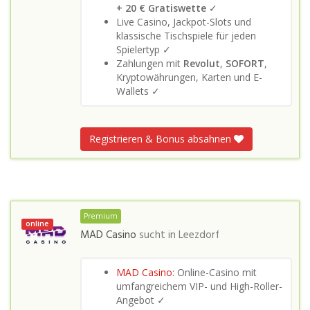
+ 20 € Gratiswette
✓
Live Casino, Jackpot-Slots und
klassische Tischspiele für jeden
Spielertyp ✓
Zahlungen mit
Revolut
,
SOFORT
,
Kryptowährungen, Karten und E-
Wallets ✓
Registrieren & Bonus absahnen
Premium
online
MAD Casino
sucht in
Leezdorf
MAD Casino
: Online-Casino mit
umfangreichem VIP- und High-Roller-
Angebot ✓