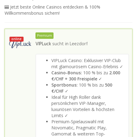
🎰 Jetzt beste Online Casinos entdecken & 100%
Willkommensbonus sichern!
Premium
online
VIPLuck
sucht in
Leezdorf
VIPLuck Casino: Exklusiver VIP-Club
mit glamourösem Casino-Erlebnis ✓
Casino-Bonus:
100 % bis zu
2.000
€/CHF + 300 Freispiele
✓
Sportbonus:
100 % bis zu
500
€/CHF
✓
Ideal für High Roller dank
persönlichem VIP-Manager,
luxuriösen Vorteilen & höchsten
Limits ✓
Premium-Spielauswahl mit
Novomatic, Pragmatic Play,
Gamomat & weiteren Top-