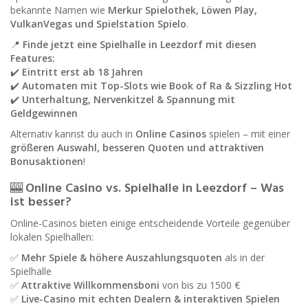
bekannte Namen wie
Merkur Spielothek, Löwen Play,
VulkanVegas und Spielstation Spielo
.
📍
Finde jetzt eine Spielhalle in Leezdorf mit diesen
Features:
✔️
Eintritt erst ab 18 Jahren
✔️
Automaten mit Top-Slots wie Book of Ra & Sizzling Hot
✔️
Unterhaltung, Nervenkitzel & Spannung mit
Geldgewinnen
Alternativ kannst du auch in
Online Casinos
spielen – mit einer
größeren Auswahl, besseren Quoten und attraktiven
Bonusaktionen
!
🎰
Online Casino vs. Spielhalle in Leezdorf – Was
ist besser?
Online-Casinos bieten einige entscheidende Vorteile gegenüber
lokalen Spielhallen:
✅
Mehr Spiele & höhere Auszahlungsquoten
als in der
Spielhalle
✅
Attraktive Willkommensboni
von bis zu 1500 €
✅
Live-Casino mit echten Dealern & interaktiven Spielen