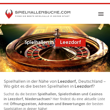
Skip
to
main
Toggl
content
navig
Spielhallen in
Leezdorf
Spielhallen in der Nähe von
Leezdorf,
Deutschland –
Wo gibt es die besten Spielhallen in
Leezdorf
?
Suchst du die besten
Spielhallen, Spielotheken und Casinos
in Leezdorf, Niedersachsen
? Hier findest du eine aktuelle Liste
mit
Öffnungszeiten, Adressen und Bewertungen
der besten
Spielstätten in deiner Nähe!