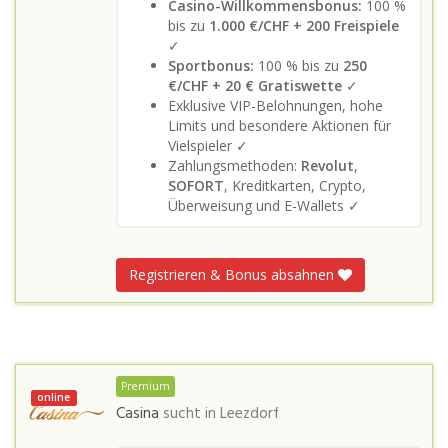
Casino-Willkommensbonus:
100 %
bis zu
1.000 €/CHF + 200 Freispiele
✓
Sportbonus:
100 % bis zu
250
€/CHF + 20 € Gratiswette
✓
Exklusive VIP-Belohnungen, hohe
Limits und besondere Aktionen für
Vielspieler ✓
Zahlungsmethoden:
Revolut
,
SOFORT
, Kreditkarten, Crypto,
Überweisung und E-Wallets ✓
Registrieren & Bonus absahnen
Premium
online
Casina
sucht in
Leezdorf