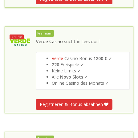
Premium
online
Verde Casino
sucht in
Leezdorf
Verde
Casino Bonus
1200 €
✓
220
Freispiele ✓
Keine Limits ✓
Alle
Novo Slots
✓
Online Casino des Monats ✓
Registrieren & Bonus absahnen