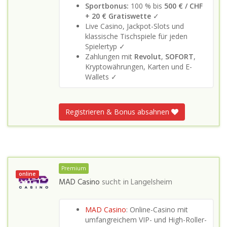
Sportbonus:
100 % bis
500 € / CHF
+ 20 € Gratiswette
✓
Live Casino, Jackpot-Slots und
klassische Tischspiele für jeden
Spielertyp ✓
Zahlungen mit
Revolut
,
SOFORT
,
Kryptowährungen, Karten und E-
Wallets ✓
Registrieren & Bonus absahnen
Premium
online
MAD Casino
sucht in
Langelsheim
MAD Casino
: Online-Casino mit
umfangreichem VIP- und High-Roller-