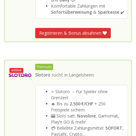
Komfortable Zahlungen mit
Sofortüberweisung
&
Sparkasse
✔️
Registrieren & Bonus absahnen
Premium
online
Slotoro
sucht in
Langelsheim
⭐ Slotoro – Für Spieler ohne
Grenzen!
🔥 Bis zu
2.500 €/CHF
+ 250
Freispiele sichern
🎰 Slots satt:
Novoline
, Gamomat,
Play’n GO & mehr
💳 Beliebte Zahlungsmittel:
SOFORT
,
Paysafe, Crypto…