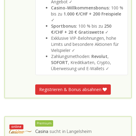
Angebot ✓
Casino-Willkommensbonus:
100 %
bis zu
1.000 €/CHF + 200 Freispiele
✓
Sportbonus:
100 % bis zu
250
€/CHF + 20 € Gratiswette
✓
Exklusive VIP-Belohnungen, hohe
Limits und besondere Aktionen für
Vielspieler ✓
Zahlungsmethoden:
Revolut
,
SOFORT
, Kreditkarten, Crypto,
Überweisung und E-Wallets ✓
Registrieren & Bonus absahnen
Premium
online
Casina
sucht in
Langelsheim