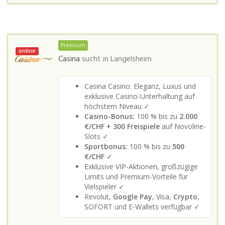
Premium
online
Casina
sucht in
Langelsheim
Casina Casino: Eleganz, Luxus und
exklusive Casino-Unterhaltung auf
höchstem Niveau ✓
Casino-Bonus:
100 % bis zu
2.000
€/CHF + 300 Freispiele
auf Novoline-
Slots ✓
Sportbonus:
100 % bis zu
500
€/CHF
✓
Exklusive VIP-Aktionen, großzügige
Limits und Premium-Vorteile für
Vielspieler ✓
Revolut,
Google Pay
, Visa,
Crypto
,
SOFORT und E-Wallets verfügbar ✓