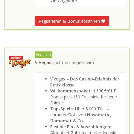
VIP-Angebote
Registrieren & Bonus absahnen
Premium
online
V.Vegas
sucht in
Langelsheim
V.Vegas
– Das Casino-Erlebnis der
Extraklasse!
Willkommenspaket:
1.500 €/CHF
Bonus plus 150 Freispiele für neue
Spieler
Top-Spiele:
Über 5.000 Titel –
darunter Slots von
Novomatic
,
Gamomat
& Co.
Flexible Ein- & Auszahlungen:
Akzeptiert Zahlungsmethoden wie