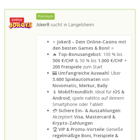
Premium
online
Joker8
sucht in
Langelsheim
⭐
Joker8 – Dein Online-Casino mit
den besten Games & Boni!
⭐
🔥
Top-Bonusangebot
: 100 % bis
500 €/CHF
& 50 % bis
1.000 €/CHF
+
200 Freispiele
zum Start
🎰
Umfangreiche Auswahl
: Über
5.600 Spielautomaten
von
Novomatic, Merkur, Bally
📱
Mobilfreundlich
: Ideal für
iOS &
Android
, spiele nahtlos auf deinem
Smartphone oder Tablet!
💳
Sichere Ein- & Auszahlungen
:
Akzeptiert
Visa, Mastercard &
Krypto-Zahlungen
🏆
VIP & Promo-Vorteile
: Genieße
regelmäßige Boni, Freispiele &