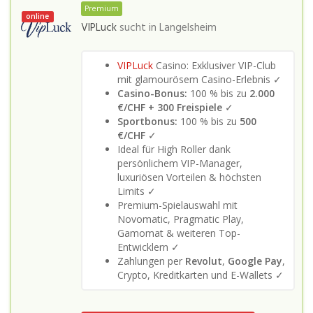
Premium
online
VIPLuck
sucht in
Langelsheim
VIPLuck
Casino: Exklusiver VIP-Club
mit glamourösem Casino-Erlebnis ✓
Casino-Bonus:
100 % bis zu
2.000
€/CHF + 300 Freispiele
✓
Sportbonus:
100 % bis zu
500
€/CHF
✓
Ideal für High Roller dank
persönlichem VIP-Manager,
luxuriösen Vorteilen & höchsten
Limits ✓
Premium-Spielauswahl mit
Novomatic, Pragmatic Play,
Gamomat & weiteren Top-
Entwicklern ✓
Zahlungen per
Revolut
,
Google Pay
,
Crypto, Kreditkarten und E-Wallets ✓