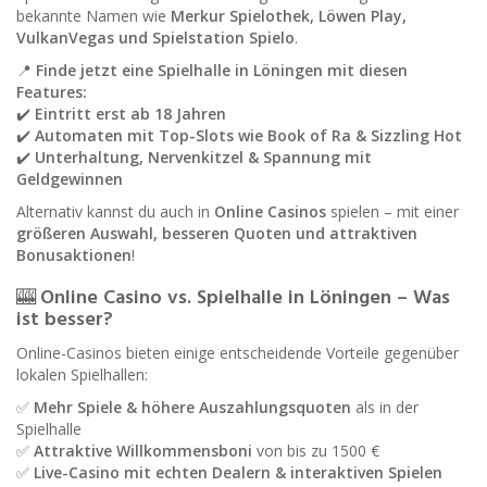
bekannte Namen wie
Merkur Spielothek, Löwen Play,
VulkanVegas und Spielstation Spielo
.
📍
Finde jetzt eine Spielhalle in Löningen mit diesen
Features:
✔️
Eintritt erst ab 18 Jahren
✔️
Automaten mit Top-Slots wie Book of Ra & Sizzling Hot
✔️
Unterhaltung, Nervenkitzel & Spannung mit
Geldgewinnen
Alternativ kannst du auch in
Online Casinos
spielen – mit einer
größeren Auswahl, besseren Quoten und attraktiven
Bonusaktionen
!
🎰
Online Casino vs. Spielhalle in Löningen – Was
ist besser?
Online-Casinos bieten einige entscheidende Vorteile gegenüber
lokalen Spielhallen:
✅
Mehr Spiele & höhere Auszahlungsquoten
als in der
Spielhalle
✅
Attraktive Willkommensboni
von bis zu 1500 €
✅
Live-Casino mit echten Dealern & interaktiven Spielen