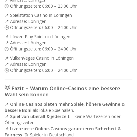
🕒 Öffnungszeiten: 06:00 – 23:00 Uhr
📌 Spielstation Casino in Löningen
📍 Adresse: Löningen
🕒 Öffnungszeiten: 06:00 – 24:00 Uhr
📌 Löwen Play Spielo in Löningen
📍 Adresse: Löningen
🕒 Öffnungszeiten: 06:00 – 24:00 Uhr
📌 VulkanVegas Casino in Löningen
📍 Adresse: Löningen
🕒 Öffnungszeiten: 06:00 – 24:00 Uhr
💡 Fazit – Warum Online-Casinos eine bessere
Wahl sein können
📌
Online-Casinos bieten mehr Spiele, höhere Gewinne &
bessere Boni
als lokale Spielhallen.
📌
Spiel von überall & jederzeit
– keine Wartezeiten oder
Öffnungszeiten.
📌
Lizenzierte Online-Casinos garantieren Sicherheit &
Fairness
für Spieler in Deutschland.