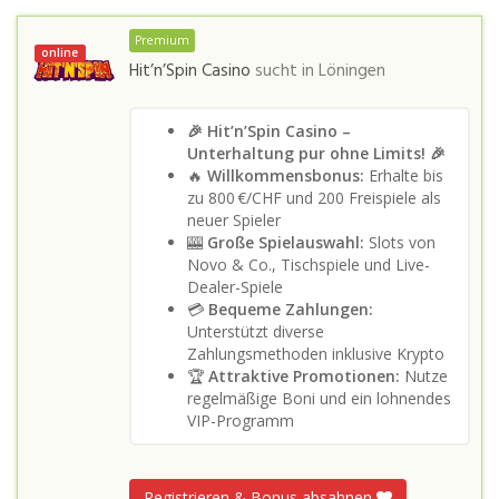
Premium
online
Hit’n’Spin Casino
sucht in
Löningen
🎉 Hit’n’Spin Casino –
Unterhaltung pur ohne Limits! 🎉
🔥
Willkommensbonus:
Erhalte bis
zu 800 €/CHF und 200 Freispiele als
neuer Spieler
🎰
Große Spielauswahl:
Slots von
Novo & Co., Tischspiele und Live-
Dealer-Spiele
💳
Bequeme Zahlungen:
Unterstützt diverse
Zahlungsmethoden inklusive Krypto
🏆
Attraktive Promotionen:
Nutze
regelmäßige Boni und ein lohnendes
VIP-Programm
Registrieren & Bonus absahnen