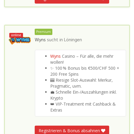
Premium
online
Wyns
sucht in
Löningen
Wyns
Casino – Für alle, die mehr
wollen!
✨ 100 % Bonus bis €500/CHF 500 +
200 Free Spins
🎰 Riesige Slot-Auswahl: Merkur,
Pragmatic, uvm.
💼 Schnelle Ein-/Auszahlungen inkl.
Krypto
👑 VIP-Treatment mit Cashback &
Extras
Registrieren & Bonus absahnen