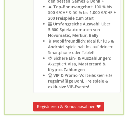
den besten Games & Boni!
⭐
🔥
Top-Bonusangebot
: 100 % bis
500 €/CHF
& 50 % bis
1.000 €/CHF
+
200 Freispiele
zum Start
🎰
Umfangreiche Auswahl
: Über
5.600 Spielautomaten
von
Novomatic, Merkur, Bally
📱
Mobilfreundlich
: Ideal für
iOS &
Android
, spiele nahtlos auf deinem
Smartphone oder Tablet!
💳
Sichere Ein- & Auszahlungen
:
Akzeptiert
Visa, Mastercard &
Krypto-Zahlungen
🏆
VIP & Promo-Vorteile
: Genieße
regelmäßige Boni, Freispiele &
exklusive VIP-Events!
Registrieren & Bonus absahnen