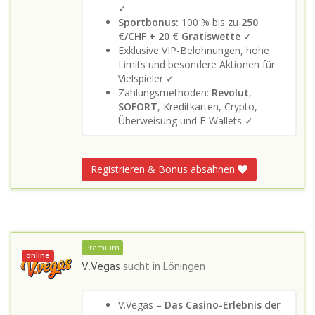
✓
Sportbonus:
100 % bis zu
250
€/CHF + 20 € Gratiswette
✓
Exklusive VIP-Belohnungen, hohe
Limits und besondere Aktionen für
Vielspieler ✓
Zahlungsmethoden:
Revolut
,
SOFORT
, Kreditkarten, Crypto,
Überweisung und E-Wallets ✓
Registrieren & Bonus absahnen
Premium
online
V.Vegas
sucht in
Löningen
V.Vegas
– Das Casino-Erlebnis der