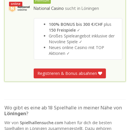
Premium
online
National Casino
sucht in
Löningen
100% BONUS bis 300 €/CHF
plus
150 Freispiele
✓
Großes Spieleangebot inklusive der
Novoline Spiele ✓
Neues online Casino mit TOP
Aktionen ✓
Registrieren & Bonus absahnen
Wo gibt es eine ab 18 Spielhalle in meiner Nähe von
Löningen
?
Wir von
Spielhallensuche.com
haben für dich die besten
Spielhallen in Löningen zusammengestellt. Dazu gehören