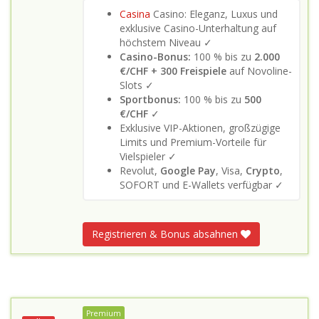
Casina
Casino: Eleganz, Luxus und
exklusive Casino-Unterhaltung auf
höchstem Niveau ✓
Casino-Bonus:
100 % bis zu
2.000
€/CHF + 300 Freispiele
auf Novoline-
Slots ✓
Sportbonus:
100 % bis zu
500
€/CHF
✓
Exklusive VIP-Aktionen, großzügige
Limits und Premium-Vorteile für
Vielspieler ✓
Revolut,
Google Pay
, Visa,
Crypto
,
SOFORT und E-Wallets verfügbar ✓
Registrieren & Bonus absahnen
Premium