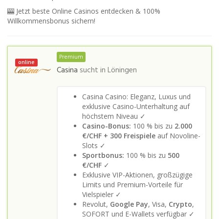
🎰 Jetzt beste Online Casinos entdecken & 100%
Willkommensbonus sichern!
Premium
online
Casina
sucht in
Löningen
Casina Casino: Eleganz, Luxus und
exklusive Casino-Unterhaltung auf
höchstem Niveau ✓
Casino-Bonus:
100 % bis zu
2.000
€/CHF + 300 Freispiele
auf Novoline-
Slots ✓
Sportbonus:
100 % bis zu
500
€/CHF
✓
Exklusive VIP-Aktionen, großzügige
Limits und Premium-Vorteile für
Vielspieler ✓
Revolut,
Google Pay
, Visa,
Crypto
,
SOFORT und E-Wallets verfügbar ✓