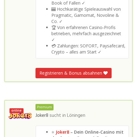
Book of Fallen ✓
🎰 Hochkarätige Spieleauswahl von
Pragmatic, Gamomat, Novoline &
Co. ✓
🏆 Von erfahrenen Casino‑Profis
betrieben, mehrfach ausgezeichnet
✓
💳 Zahlungen: SOFORT, Paysafecard,
Crypto – alles am Start ✓
Registrieren & Bonus absahnen
Premium
online
Joker8
sucht in
Löningen
⭐
Joker8
– Dein Online-Casino mit