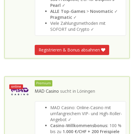
Pearl
✓
ALLE Top-Games
>
Novomatic
✓
Pragmatic
✓
Viele Zahlungsmethoden mit
SOFORT und Crypto ✓
Registrieren & Bonus absahnen
Premium
online
MAD Casino
sucht in
Löningen
MAD Casino: Online-Casino mit
umfangreichem VIP- und High-Roller-
Angebot ✓
Casino-Willkommensbonus:
100 %
bis zu
1.000 €/CHF + 200 Freispiele