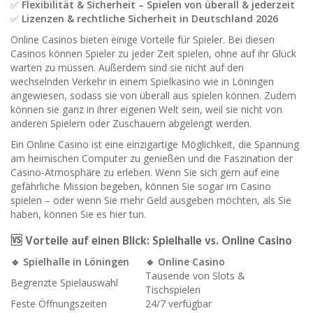
✅
Flexibilität & Sicherheit – Spielen von überall & jederzeit
✅
Lizenzen & rechtliche Sicherheit in Deutschland 2026
Online Casinos bieten einige Vorteile für Spieler. Bei diesen
Casinos können Spieler zu jeder Zeit spielen, ohne auf ihr Glück
warten zu müssen. Außerdem sind sie nicht auf den
wechselnden Verkehr in einem Spielkasino wie in Löningen
angewiesen, sodass sie von überall aus spielen können. Zudem
können sie ganz in ihrer eigenen Welt sein, weil sie nicht von
anderen Spielern oder Zuschauern abgelengt werden.
Ein Online Casino ist eine einzigartige Möglichkeit, die Spannung
am heimischen Computer zu genießen und die Faszination der
Casino-Atmosphäre zu erleben. Wenn Sie sich gern auf eine
gefährliche Mission begeben, können Sie sogar im Casino
spielen – oder wenn Sie mehr Geld ausgeben möchten, als Sie
haben, können Sie es hier tun.
🆚 Vorteile auf einen Blick: Spielhalle vs. Online Casino
🔹
Spielhalle in Löningen
🔹
Online Casino
Tausende von Slots &
Begrenzte Spielauswahl
Tischspielen
Feste Öffnungszeiten
24/7 verfügbar