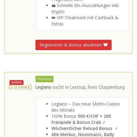
💼 Schnelle Ein-/Auszahlungen inkl.
Krypto
👑 VIP-Treatment mit Cashback &
Extras
Registrieren & Bonus absahnen
Premium
online
Legiano
sucht in
Lastrup, Kreis Cloppenburg
Legiano – Das neue Motto-Casino
des Monats
100% Bonus
500 €/CHF + 200
Freispiele & Bonus Crab
✓
Wöchentlicher Reload Bonus
✓
Alle Merkur, Novomatic, Bally