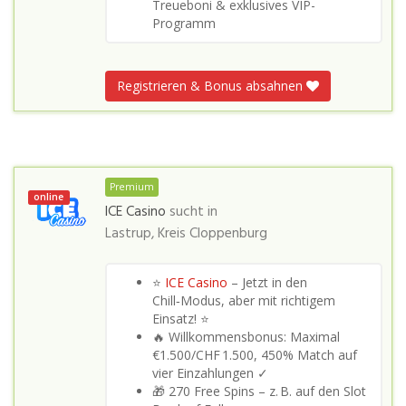
Treueboni & exklusives VIP-
Programm
Registrieren & Bonus absahnen
Premium
online
ICE Casino
sucht in
Lastrup, Kreis Cloppenburg
⭐
ICE Casino
– Jetzt in den
Chill‑Modus, aber mit richtigem
Einsatz! ⭐
🔥 Willkommensbonus: Maximal
€1.500/CHF 1.500, 450% Match auf
vier Einzahlungen ✓
🎁 270 Free Spins – z. B. auf den Slot