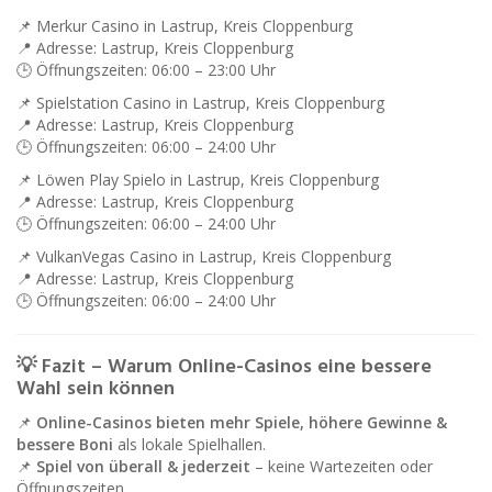
📌 Merkur Casino in Lastrup, Kreis Cloppenburg
📍 Adresse: Lastrup, Kreis Cloppenburg
🕒 Öffnungszeiten: 06:00 – 23:00 Uhr
📌 Spielstation Casino in Lastrup, Kreis Cloppenburg
📍 Adresse: Lastrup, Kreis Cloppenburg
🕒 Öffnungszeiten: 06:00 – 24:00 Uhr
📌 Löwen Play Spielo in Lastrup, Kreis Cloppenburg
📍 Adresse: Lastrup, Kreis Cloppenburg
🕒 Öffnungszeiten: 06:00 – 24:00 Uhr
📌 VulkanVegas Casino in Lastrup, Kreis Cloppenburg
📍 Adresse: Lastrup, Kreis Cloppenburg
🕒 Öffnungszeiten: 06:00 – 24:00 Uhr
💡 Fazit – Warum Online-Casinos eine bessere
Wahl sein können
📌
Online-Casinos bieten mehr Spiele, höhere Gewinne &
bessere Boni
als lokale Spielhallen.
📌
Spiel von überall & jederzeit
– keine Wartezeiten oder
Öffnungszeiten.