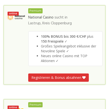
Premium
online
National Casino
sucht in
Lastrup, Kreis Cloppenburg
100% BONUS bis 300 €/CHF
plus
150 Freispiele
✓
Großes Spieleangebot inklusive der
Novoline Spiele ✓
Neues online Casino mit TOP
Aktionen ✓
Registrieren & Bonus absahnen
Premium
online