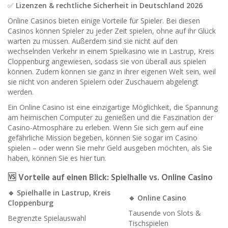
✅
Lizenzen & rechtliche Sicherheit in Deutschland 2026
Online Casinos bieten einige Vorteile für Spieler. Bei diesen
Casinos können Spieler zu jeder Zeit spielen, ohne auf ihr Glück
warten zu müssen. Außerdem sind sie nicht auf den
wechselnden Verkehr in einem Spielkasino wie in Lastrup, Kreis
Cloppenburg angewiesen, sodass sie von überall aus spielen
können. Zudem können sie ganz in ihrer eigenen Welt sein, weil
sie nicht von anderen Spielern oder Zuschauern abgelengt
werden.
Ein Online Casino ist eine einzigartige Möglichkeit, die Spannung
am heimischen Computer zu genießen und die Faszination der
Casino-Atmosphäre zu erleben. Wenn Sie sich gern auf eine
gefährliche Mission begeben, können Sie sogar im Casino
spielen – oder wenn Sie mehr Geld ausgeben möchten, als Sie
haben, können Sie es hier tun.
🆚 Vorteile auf einen Blick: Spielhalle vs. Online Casino
🔹
Spielhalle in Lastrup, Kreis
🔹
Online Casino
Cloppenburg
Tausende von Slots &
Begrenzte Spielauswahl
Tischspielen