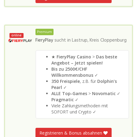
Premium
online
FieryPlay
sucht in
Lastrup, Kreis Cloppenburg
★
FieryPlay Casino
>
Das beste
Angebot – Jetzt spielen!
Bis zu 2500€/CHF
Willkommensbonus
✓
350 Freispiele
, z.B. für
Dolphin’s
Pearl
✓
ALLE Top-Games
>
Novomatic
✓
Pragmatic
✓
Viele Zahlungsmethoden mit
SOFORT und Crypto ✓
Registrieren & Bonus absahnen