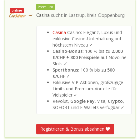
Premium
online
Casina
sucht in
Lastrup, Kreis Cloppenburg
Casina
Casino: Eleganz, Luxus und
exklusive Casino-Unterhaltung auf
höchstem Niveau ✓
Casino-Bonus:
100 % bis zu
2.000
€/CHF + 300 Freispiele
auf Novoline-
Slots ✓
Sportbonus:
100 % bis zu
500
€/CHF
✓
Exklusive VIP-Aktionen, großzügige
Limits und Premium-Vorteile für
Vielspieler ✓
Revolut,
Google Pay
, Visa,
Crypto
,
SOFORT und E-Wallets verfügbar ✓
Registrieren & Bonus absahnen