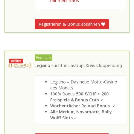
mit mehr Infos
Registrieren & Bonus absahnen
Premium
online
Legiano
sucht in
Lastrup, Kreis Cloppenburg
Legiano – Das neue Motto-Casino
des Monats
100% Bonus
500 €/CHF + 200
Freispiele & Bonus Crab
✓
Wöchentlicher Reload Bonus
✓
Alle Merkur, Novomatic, Bally
Wulff Slots
✓