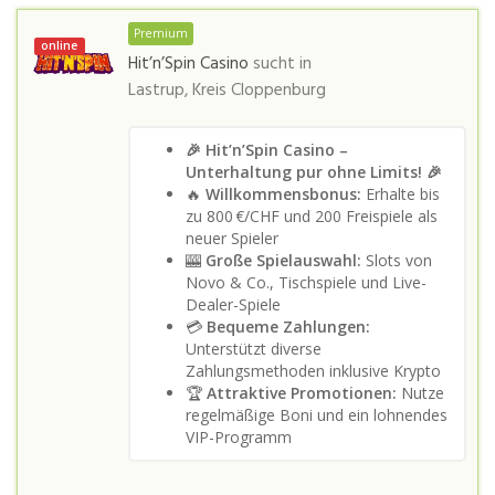
Premium
online
Hit’n’Spin Casino
sucht in
Lastrup, Kreis Cloppenburg
🎉 Hit’n’Spin Casino –
Unterhaltung pur ohne Limits! 🎉
🔥
Willkommensbonus:
Erhalte bis
zu 800 €/CHF und 200 Freispiele als
neuer Spieler
🎰
Große Spielauswahl:
Slots von
Novo & Co., Tischspiele und Live-
Dealer-Spiele
💳
Bequeme Zahlungen:
Unterstützt diverse
Zahlungsmethoden inklusive Krypto
🏆
Attraktive Promotionen:
Nutze
regelmäßige Boni und ein lohnendes
VIP-Programm