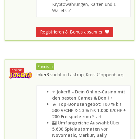
Kryptowährungen, Karten und E-
Wallets ✓
Registrieren & Bonus absahnen
Premium
online
Joker8
sucht in
Lastrup, Kreis Cloppenburg
⭐
Joker8 – Dein Online-Casino mit
den besten Games & Boni!
⭐
🔥
Top-Bonusangebot
: 100 % bis
500 €/CHF
& 50 % bis
1.000 €/CHF
+
200 Freispiele
zum Start
🎰
Umfangreiche Auswahl
: Über
5.600 Spielautomaten
von
Novomatic, Merkur, Bally