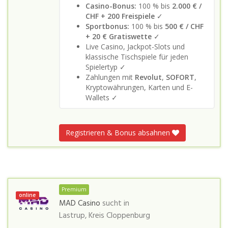
Casino-Bonus:
100 % bis
2.000 € /
CHF + 200 Freispiele
✓
Sportbonus:
100 % bis
500 € / CHF
+ 20 € Gratiswette
✓
Live Casino, Jackpot-Slots und
klassische Tischspiele für jeden
Spielertyp ✓
Zahlungen mit
Revolut
,
SOFORT
,
Kryptowährungen, Karten und E-
Wallets ✓
Registrieren & Bonus absahnen
Premium
online
MAD Casino
sucht in
Lastrup, Kreis Cloppenburg