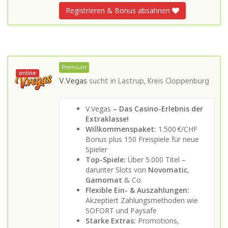
Registrieren & Bonus absahnen
Premium
online
V.Vegas
sucht in
Lastrup, Kreis Cloppenburg
V.Vegas
– Das Casino-Erlebnis der
Extraklasse!
Willkommenspaket:
1.500 €/CHF
Bonus plus 150 Freispiele für neue
Spieler
Top-Spiele:
Über 5.000 Titel –
darunter Slots von
Novomatic
,
Gamomat
& Co.
Flexible Ein- & Auszahlungen:
Akzeptiert Zahlungsmethoden wie
SOFORT und Paysafe
Starke Extras:
Promotions,