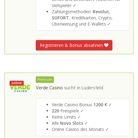
Vielspieler ✓
Zahlungsmethoden:
Revolut
,
SOFORT
, Kreditkarten, Crypto,
Überweisung und E-Wallets ✓
Registrieren & Bonus absahnen
Premium
online
Verde Casino
sucht in
Lüdersfeld
Verde Casino Bonus
1200 €
✓
220
Freispiele ✓
Keine Limits ✓
Alle
Novo Slots
✓
Online Casino des Monats ✓