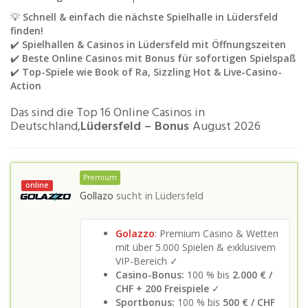
💡
Schnell & einfach die nächste Spielhalle in Lüdersfeld
finden!
✔️
Spielhallen & Casinos in Lüdersfeld mit Öffnungszeiten
✔️
Beste Online Casinos mit Bonus für sofortigen Spielspaß
✔️
Top-Spiele wie Book of Ra, Sizzling Hot & Live-Casino-
Action
Das sind die Top 16 Online Casinos in
Deutschland,
Lüdersfeld – Bonus
August 2026
Premium
online
Gollazo
sucht in
Lüdersfeld
Golazzo
: Premium Casino & Wetten
mit über 5.000 Spielen & exklusivem
VIP-Bereich ✓
Casino-Bonus:
100 % bis
2.000 € /
CHF + 200 Freispiele
✓
Sportbonus:
100 % bis
500 € / CHF