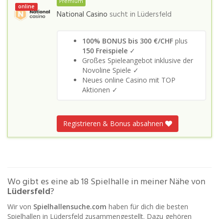
Premium
online
National Casino
sucht in
Lüdersfeld
100% BONUS bis 300 €/CHF
plus
150 Freispiele
✓
Großes Spieleangebot inklusive der
Novoline Spiele ✓
Neues online Casino mit TOP
Aktionen ✓
Registrieren & Bonus absahnen
Wo gibt es eine ab 18 Spielhalle in meiner Nähe von
Lüdersfeld
?
Wir von
Spielhallensuche.com
haben für dich die besten
Spielhallen in Lüdersfeld zusammengestellt. Dazu gehören