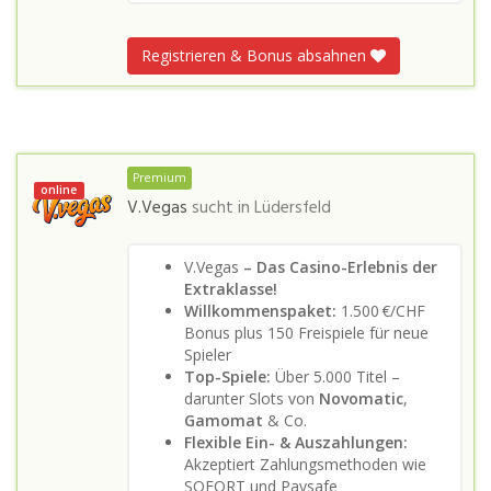
Registrieren & Bonus absahnen
Premium
online
V.Vegas
sucht in
Lüdersfeld
V.Vegas
– Das Casino-Erlebnis der
Extraklasse!
Willkommenspaket:
1.500 €/CHF
Bonus plus 150 Freispiele für neue
Spieler
Top-Spiele:
Über 5.000 Titel –
darunter Slots von
Novomatic
,
Gamomat
& Co.
Flexible Ein- & Auszahlungen:
Akzeptiert Zahlungsmethoden wie
SOFORT und Paysafe