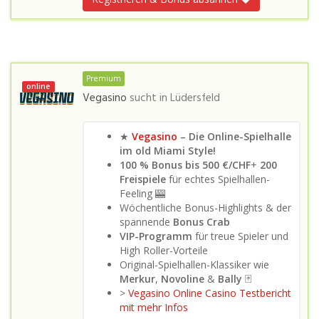
Premium
online
Vegasino
sucht in
Lüdersfeld
★
Vegasino
– Die Online-Spielhalle
im old Miami Style!
100 % Bonus bis 500 €/CHF
+
200
Freispiele
für echtes Spielhallen-
Feeling 🎰
Wöchentliche Bonus-Highlights & der
spannende
Bonus Crab
VIP-Programm
für treue Spieler und
High Roller-Vorteile
Original-Spielhallen-Klassiker wie
Merkur
,
Novoline
&
Bally
🃏
>
Vegasino Online Casino Testbericht
mit mehr Infos