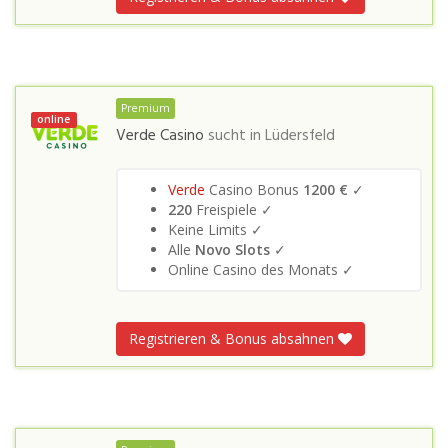
Premium
online
Verde Casino
sucht in
Lüdersfeld
Verde
Casino Bonus
1200 €
✓
220
Freispiele ✓
Keine Limits ✓
Alle
Novo Slots
✓
Online Casino des Monats ✓
Registrieren & Bonus absahnen