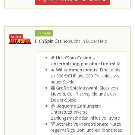
Premium
online
Hit’n’Spin Casino
sucht in
Lüdersfeld
🎉 Hit’n’Spin Casino –
Unterhaltung pur ohne Limits! 🎉
🔥
Willkommensbonus:
Erhalte bis
zu 800 €/CHF und 200 Freispiele als
neuer Spieler
🎰
Große Spielauswahl:
Slots von
Novo & Co., Tischspiele und Live-
Dealer-Spiele
💳
Bequeme Zahlungen:
Unterstützt diverse
Zahlungsmethoden inklusive Krypto
🏆
Attraktive Promotionen:
Nutze
regelmäßige Boni und ein lohnendes