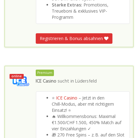
Starke Extras:
Promotions,
Treueboni & exklusives VIP-
Programm
Registrieren & Bonus absahnen
Premium
online
ICE Casino
sucht in
Lüdersfeld
⭐
ICE Casino
– Jetzt in den
Chill‑Modus, aber mit richtigem
Einsatz! ⭐
🔥 Willkommensbonus: Maximal
€1.500/CHF 1.500, 450% Match auf
vier Einzahlungen ✓
🎁 270 Free Spins – z. B. auf den Slot