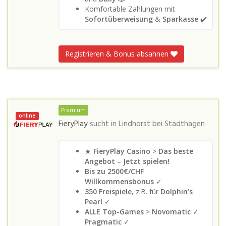
Komfortable Zahlungen mit
Sofortüberweisung
&
Sparkasse
✔️
Registrieren & Bonus absahnen
Premium
online
FieryPlay
sucht in
Lindhorst bei Stadthagen
★
FieryPlay Casino
>
Das beste
Angebot – Jetzt spielen!
Bis zu 2500€/CHF
Willkommensbonus
✓
350 Freispiele
, z.B. für
Dolphin’s
Pearl
✓
ALLE Top-Games
>
Novomatic
✓
Pragmatic
✓