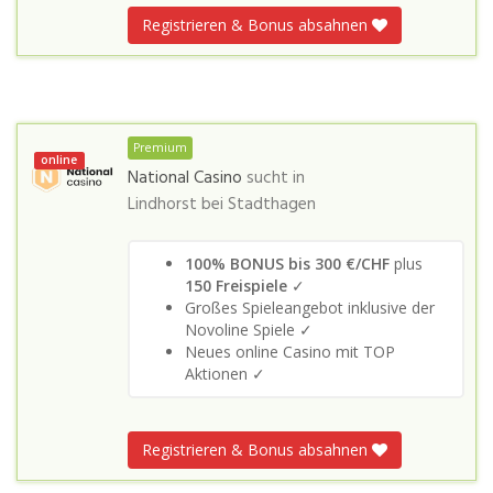
Registrieren & Bonus absahnen
Premium
online
National Casino
sucht in
Lindhorst bei Stadthagen
100% BONUS bis 300 €/CHF
plus
150 Freispiele
✓
Großes Spieleangebot inklusive der
Novoline Spiele ✓
Neues online Casino mit TOP
Aktionen ✓
Registrieren & Bonus absahnen