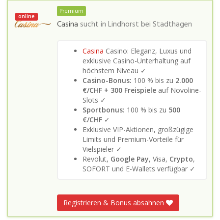
Premium
online
Casina
sucht in
Lindhorst bei Stadthagen
Casina
Casino: Eleganz, Luxus und
exklusive Casino-Unterhaltung auf
höchstem Niveau ✓
Casino-Bonus:
100 % bis zu
2.000
€/CHF + 300 Freispiele
auf Novoline-
Slots ✓
Sportbonus:
100 % bis zu
500
€/CHF
✓
Exklusive VIP-Aktionen, großzügige
Limits und Premium-Vorteile für
Vielspieler ✓
Revolut,
Google Pay
, Visa,
Crypto
,
SOFORT und E-Wallets verfügbar ✓
Registrieren & Bonus absahnen