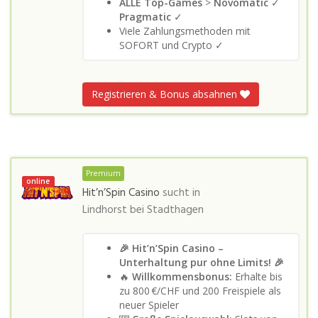
ALLE Top-Games
>
Novomatic
✓
Pragmatic
✓
Viele Zahlungsmethoden mit
SOFORT und Crypto ✓
Registrieren & Bonus absahnen
Premium
online
Hit’n’Spin Casino
sucht in
Lindhorst bei Stadthagen
🎉 Hit’n’Spin Casino –
Unterhaltung pur ohne Limits! 🎉
🔥
Willkommensbonus:
Erhalte bis
zu 800 €/CHF und 200 Freispiele als
neuer Spieler