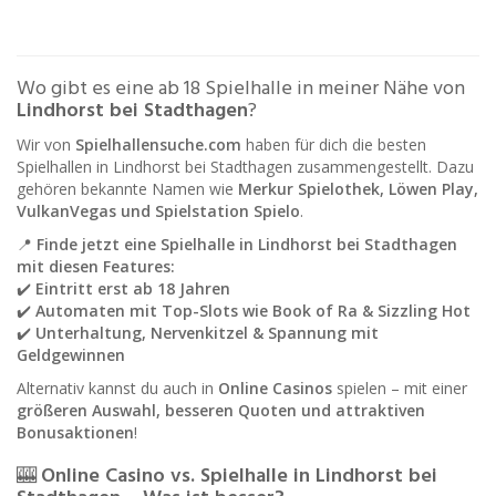
Wo gibt es eine ab 18 Spielhalle in meiner Nähe von
Lindhorst bei Stadthagen
?
Wir von
Spielhallensuche.com
haben für dich die besten
Spielhallen in Lindhorst bei Stadthagen zusammengestellt. Dazu
gehören bekannte Namen wie
Merkur Spielothek, Löwen Play,
VulkanVegas und Spielstation Spielo
.
📍
Finde jetzt eine Spielhalle in Lindhorst bei Stadthagen
mit diesen Features:
✔️
Eintritt erst ab 18 Jahren
✔️
Automaten mit Top-Slots wie Book of Ra & Sizzling Hot
✔️
Unterhaltung, Nervenkitzel & Spannung mit
Geldgewinnen
Alternativ kannst du auch in
Online Casinos
spielen – mit einer
größeren Auswahl, besseren Quoten und attraktiven
Bonusaktionen
!
🎰
Online Casino vs. Spielhalle in Lindhorst bei