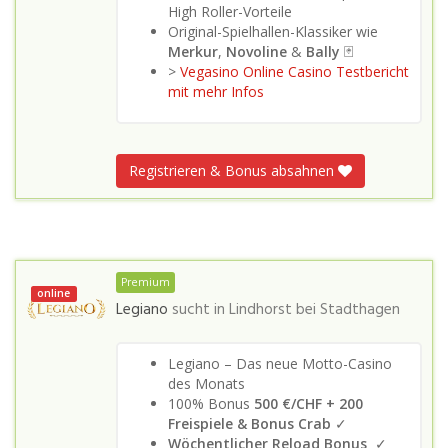
High Roller-Vorteile
Original-Spielhallen-Klassiker wie
Merkur
,
Novoline
&
Bally
🃏
>
Vegasino Online Casino Testbericht
mit mehr Infos
Registrieren & Bonus absahnen
Premium
online
Legiano
sucht in
Lindhorst bei Stadthagen
Legiano – Das neue Motto-Casino
des Monats
100% Bonus
500 €/CHF + 200
Freispiele & Bonus Crab
✓
Wöchentlicher Reload Bonus
✓