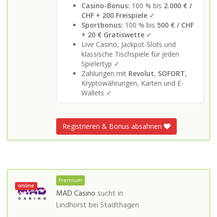
Casino-Bonus:
100 % bis
2.000 € /
CHF + 200 Freispiele
✓
Sportbonus:
100 % bis
500 € / CHF
+ 20 € Gratiswette
✓
Live Casino, Jackpot-Slots und
klassische Tischspiele für jeden
Spielertyp ✓
Zahlungen mit
Revolut
,
SOFORT
,
Kryptowährungen, Karten und E-
Wallets ✓
Registrieren & Bonus absahnen
Premium
online
MAD Casino
sucht in
Lindhorst bei Stadthagen