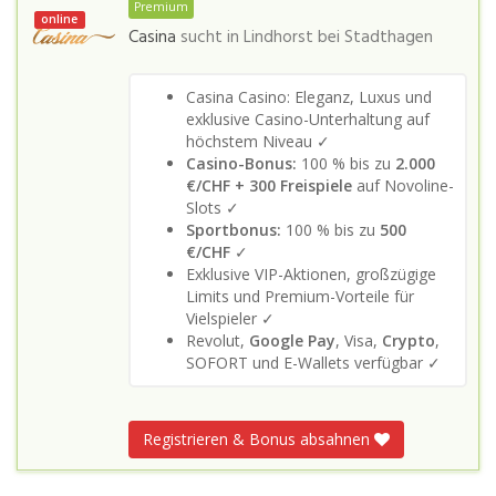
Premium
online
Casina
sucht in
Lindhorst bei Stadthagen
Casina Casino: Eleganz, Luxus und
exklusive Casino-Unterhaltung auf
höchstem Niveau ✓
Casino-Bonus:
100 % bis zu
2.000
€/CHF + 300 Freispiele
auf Novoline-
Slots ✓
Sportbonus:
100 % bis zu
500
€/CHF
✓
Exklusive VIP-Aktionen, großzügige
Limits und Premium-Vorteile für
Vielspieler ✓
Revolut,
Google Pay
, Visa,
Crypto
,
SOFORT und E-Wallets verfügbar ✓
Registrieren & Bonus absahnen