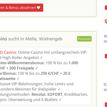
eren & Bonus absahnen
J
ino
sucht in
Melle, Wiehengeb
Premium
M
D Casino
: Online-Casino mit umfangreichem VIP-
d High-Roller-Angebot ✓
sino-Willkommensbonus:
100 % bis zu
1.000
HF + 200 Freispiele
✓
ortbonus:
100 % bis zu
250 €/CHF + 20 €
atiswette
✓
lusive VIP-Belohnungen, hohe Limits und
I
ondere Aktionen für Vielspieler ✓
M
hlungsmethoden:
Revolut
,
SOFORT
, Kreditkarten,
ypto, Überweisung und E-Wallets ✓