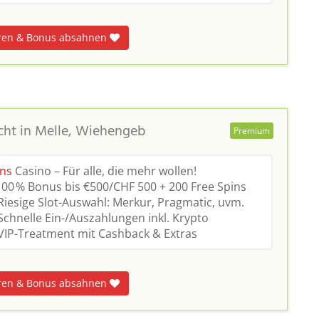
eren & Bonus absahnen
cht in
Melle, Wiehengeb
Premium
ns
Casino – Für alle, die mehr wollen!
00 % Bonus bis €500/CHF 500 + 200 Free Spins
Riesige Slot-Auswahl: Merkur, Pragmatic, uvm.
Schnelle Ein-/Auszahlungen inkl. Krypto
VIP-Treatment mit Cashback & Extras
eren & Bonus absahnen