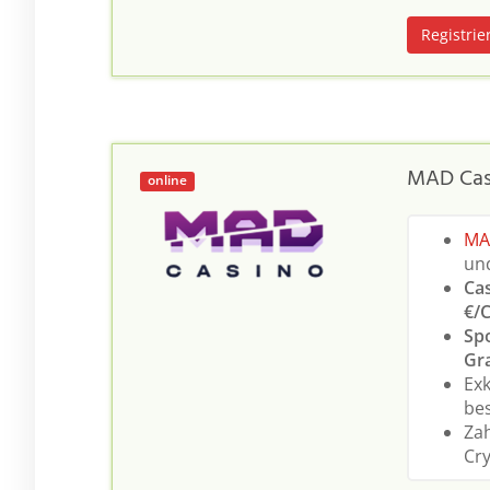
Registri
MAD Cas
online
MA
un
Ca
€/C
Sp
Gr
Exk
bes
Za
Cr