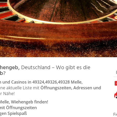
ehengeb,
Deutschland – Wo gibt es die
eb
?
en und Casinos in 49324,49326,49328 Melle,
ine aktuelle Liste mit
Öffnungszeiten, Adressen und
er Nähe!
 Melle, Wiehengeb finden!
 mit Öffnungszeiten
igen Spielspaß
Fi