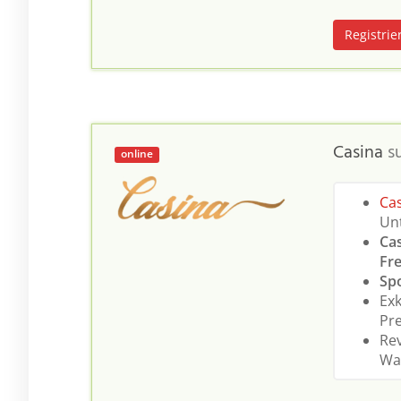
Registri
Casina
s
online
Ca
Un
Ca
Fre
Sp
Exk
Pre
Re
Wal