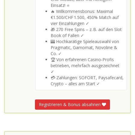
Einsatz! ⭐
🔥 Willkommensbonus: Maximal
€1.500/CHF 1.500, 450% Match auf
vier Einzahlungen ✓
🎁 270 Free Spins – z. B. auf den Slot
Book of Fallen ✓
🎰 Hochkarätige Spieleauswahl von
Pragmatic, Gamomat, Novoline &
Co. ✓
🏆 Von erfahrenen Casino‑Profis
betrieben, mehrfach ausgezeichnet
✓
💳 Zahlungen: SOFORT, Paysafecard,
Crypto – alles am Start ✓
Registrieren & Bonus absahnen