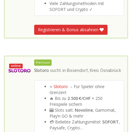
Viele Zahlungsmethoden mit
SOFORT und Crypto ✓
Registrieren & Bonus absahnen
Premium
online
Slotoro
sucht in
Bissendorf, Kreis Osnabrück
⭐
Slotoro
– Für Spieler ohne
Grenzen!
🔥 Bis zu
2.500 €/CHF
+ 250
Freispiele sichern
🎰 Slots satt:
Novoline
, Gamomat,
Play’n GO & mehr
💳 Beliebte Zahlungsmittel:
SOFORT
,
Paysafe, Crypto…