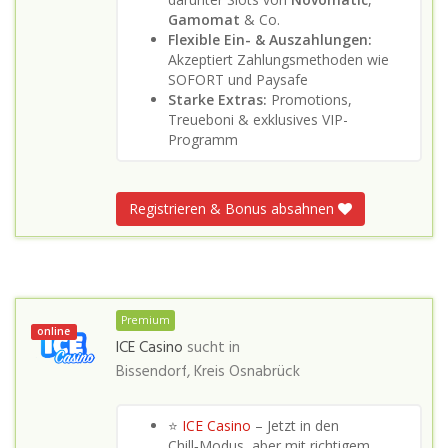
Gamomat
& Co.
Flexible Ein- & Auszahlungen:
Akzeptiert Zahlungsmethoden wie
SOFORT und Paysafe
Starke Extras:
Promotions,
Treueboni & exklusives VIP-
Programm
Registrieren & Bonus absahnen
Premium
online
ICE Casino
sucht in
Bissendorf, Kreis Osnabrück
⭐
ICE Casino
– Jetzt in den
Chill‑Modus, aber mit richtigem