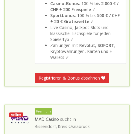
Casino-Bonus:
100 % bis
2.000 € /
CHF + 200 Freispiele
✓
Sportbonus:
100 % bis
500 € / CHF
+ 20 € Gratiswette
✓
Live Casino, Jackpot-Slots und
klassische Tischspiele für jeden
Spielertyp ✓
Zahlungen mit
Revolut
,
SOFORT
,
Kryptowährungen, Karten und E-
Wallets ✓
Registrieren & Bonus absahnen
Premium
online
MAD Casino
sucht in
Bissendorf, Kreis Osnabrück