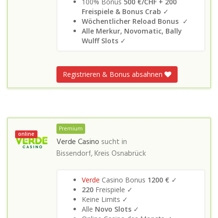
100% Bonus
500 €/CHF + 200
Freispiele & Bonus Crab
✓
Wöchentlicher Reload Bonus
✓
Alle Merkur, Novomatic, Bally
Wulff Slots
✓
Registrieren & Bonus absahnen
Premium
online
Verde Casino
sucht in
Bissendorf, Kreis Osnabrück
Verde
Casino Bonus
1200 €
✓
220
Freispiele ✓
Keine Limits ✓
Alle
Novo Slots
✓