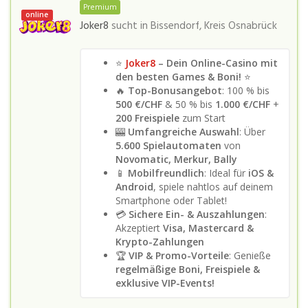
Premium
online
Joker8
sucht in
Bissendorf, Kreis Osnabrück
⭐
Joker8
– Dein Online-Casino mit
den besten Games & Boni!
⭐
🔥
Top-Bonusangebot
: 100 % bis
500 €/CHF
& 50 % bis
1.000 €/CHF
+
200 Freispiele
zum Start
🎰
Umfangreiche Auswahl
: Über
5.600 Spielautomaten
von
Novomatic, Merkur, Bally
📱
Mobilfreundlich
: Ideal für
iOS &
Android
, spiele nahtlos auf deinem
Smartphone oder Tablet!
💳
Sichere Ein- & Auszahlungen
:
Akzeptiert
Visa, Mastercard &
Krypto-Zahlungen
🏆
VIP & Promo-Vorteile
: Genieße
regelmäßige Boni, Freispiele &
exklusive VIP-Events!