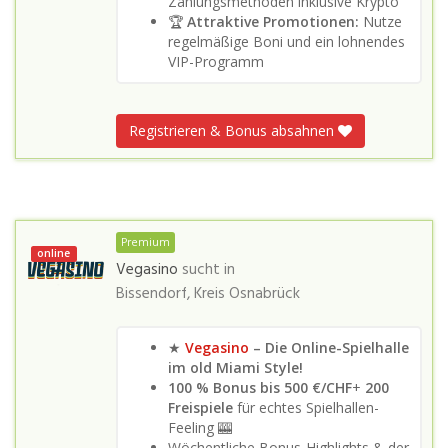
Zahlungsmethoden inklusive Krypto
🏆
Attraktive Promotionen:
Nutze
regelmäßige Boni und ein lohnendes
VIP-Programm
Registrieren & Bonus absahnen
Premium
online
Vegasino
sucht in
Bissendorf, Kreis Osnabrück
★
Vegasino
– Die Online-Spielhalle
im old Miami Style!
100 % Bonus bis 500 €/CHF
+
200
Freispiele
für echtes Spielhallen-
Feeling 🎰
Wöchentliche Bonus-Highlights & der