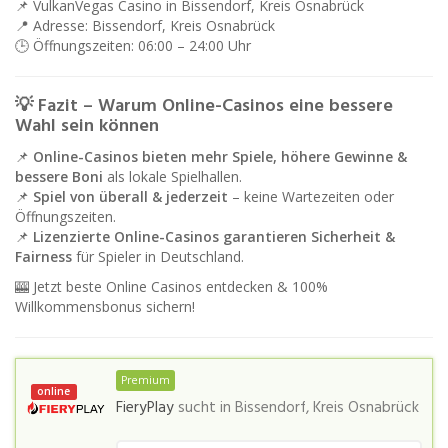
📌 VulkanVegas Casino in Bissendorf, Kreis Osnabrück
📍 Adresse: Bissendorf, Kreis Osnabrück
🕒 Öffnungszeiten: 06:00 – 24:00 Uhr
💡 Fazit – Warum Online-Casinos eine bessere
Wahl sein können
📌
Online-Casinos bieten mehr Spiele, höhere Gewinne &
bessere Boni
als lokale Spielhallen.
📌
Spiel von überall & jederzeit
– keine Wartezeiten oder
Öffnungszeiten.
📌
Lizenzierte Online-Casinos garantieren Sicherheit &
Fairness
für Spieler in Deutschland.
🎰 Jetzt beste Online Casinos entdecken & 100%
Willkommensbonus sichern!
Premium
online
FieryPlay
sucht in
Bissendorf, Kreis Osnabrück