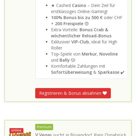
★ Cashed
Casino
– Dein Ziel für
erstklassiges Online-Gaming!
100% Bonus bis zu 500 €
oder CHF
+
200 Freispiele
🤑
Extra-Vorteile:
Bonus Crab &
wöchentlicher Reload-Bonus
Exklusiver
VIP-Club
, ideal für High
Roller
Top-Spiele von
Merkur
,
Novoline
und
Bally
🎲
Komfortable Zahlungen mit
Sofortüberweisung
&
Sparkasse
✔️
Registrieren & Bonus absahnen
Premium
online
V.Vegas
sucht in
Bissendorf, Kreis Osnabrück