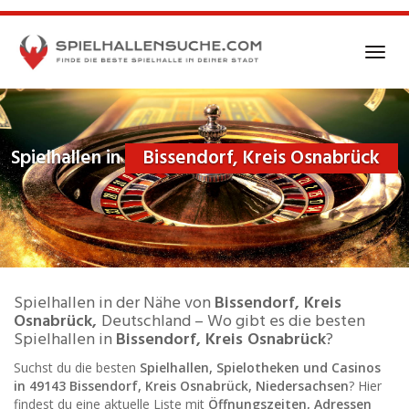
Skip
to
main
Toggl
content
navig
Spielhallen in
Bissendorf, Kreis Osnabrück
Spielhallen in der Nähe von
Bissendorf, Kreis
Osnabrück,
Deutschland – Wo gibt es die besten
Spielhallen in
Bissendorf, Kreis Osnabrück
?
Suchst du die besten
Spielhallen, Spielotheken und Casinos
in 49143 Bissendorf, Kreis Osnabrück, Niedersachsen
? Hier
findest du eine aktuelle Liste mit
Öffnungszeiten, Adressen