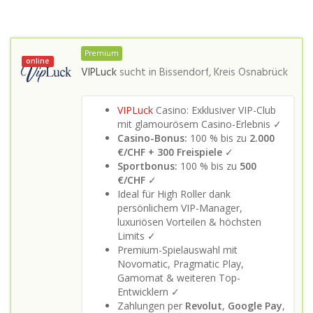
Premium
online
VIPLuck
sucht in
Bissendorf, Kreis Osnabrück
VIPLuck
Casino: Exklusiver VIP-Club
mit glamourösem Casino-Erlebnis ✓
Casino-Bonus:
100 % bis zu
2.000
€/CHF + 300 Freispiele
✓
Sportbonus:
100 % bis zu
500
€/CHF
✓
Ideal für High Roller dank
persönlichem VIP-Manager,
luxuriösen Vorteilen & höchsten
Limits ✓
Premium-Spielauswahl mit
Novomatic, Pragmatic Play,
Gamomat & weiteren Top-
Entwicklern ✓
Zahlungen per
Revolut
,
Google Pay
,