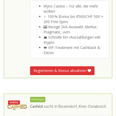
Wyns Casino – Für alle, die mehr
wollen!
✨ 100 % Bonus bis €500/CHF 500 +
200 Free Spins
🎰 Riesige Slot-Auswahl: Merkur,
Pragmatic, uvm.
💼 Schnelle Ein-/Auszahlungen inkl.
Krypto
👑 VIP-Treatment mit Cashback &
Extras
Registrieren & Bonus absahnen
Premium
online
Cashed
sucht in
Bissendorf, Kreis Osnabrück