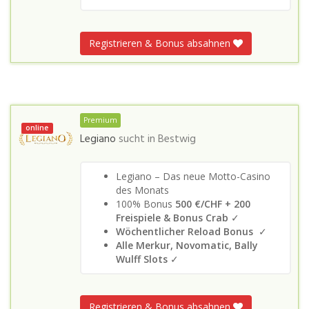
Registrieren & Bonus absahnen
Premium
online
Legiano
sucht in
Bestwig
Legiano – Das neue Motto-Casino
des Monats
100% Bonus
500 €/CHF + 200
Freispiele & Bonus Crab
✓
Wöchentlicher Reload Bonus
✓
Alle Merkur, Novomatic, Bally
Wulff Slots
✓
Registrieren & Bonus absahnen