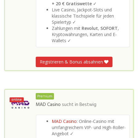
+ 20 € Gratiswette
✓
Live Casino, Jackpot-Slots und
klassische Tischspiele für jeden
Spielertyp ✓
Zahlungen mit
Revolut
,
SOFORT
,
Kryptowährungen, Karten und E-
Wallets ✓
Registrieren & Bonus absahnen
Premium
online
MAD Casino
sucht in
Bestwig
MAD Casino
: Online-Casino mit
umfangreichem VIP- und High-Roller-
Angebot ✓