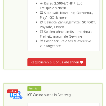
🔥 Bis zu
2.500 €/CHF
+ 250
Freispiele sichern
🎰 Slots satt:
Novoline
, Gamomat,
Play’n GO & mehr
💳 Beliebte Zahlungsmittel:
SOFORT
,
Paysafe, Crypto…
💥 Spielen ohne Limits – maximale
Freiheit, maximale Gewinne
🎁 Cashback, Reloads & exklusive
VIP-Angebote
Registrieren & Bonus absahnen
Premium
online
ICE Casino
sucht in
Bestwig