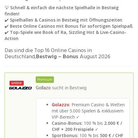
💡
Schnell & einfach die nächste Spielhalle in Bestwig
finden!
✔️
Spielhallen & Casinos in Bestwig mit Öffnungszeiten
✔️
Beste Online Casinos mit Bonus für sofortigen Spielspaß
✔️
Top-Spiele wie Book of Ra, Sizzling Hot & Live-Casino-
Action
Das sind die Top 16 Online Casinos in
Deutschland,
Bestwig – Bonus
August 2026
Premium
online
Gollazo
sucht in
Bestwig
Golazzo
: Premium Casino & Wetten
mit über 5.000 Spielen & exklusivem
VIP-Bereich ✓
Casino-Bonus:
100 % bis
2.000 € /
CHF + 200 Freispiele
✓
Sportbonus:
100 % bis
500 € / CHF