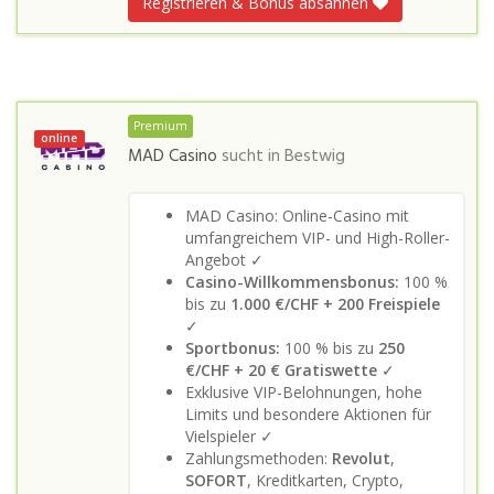
Registrieren & Bonus absahnen
Premium
online
MAD Casino
sucht in
Bestwig
MAD Casino: Online-Casino mit
umfangreichem VIP- und High-Roller-
Angebot ✓
Casino-Willkommensbonus:
100 %
bis zu
1.000 €/CHF + 200 Freispiele
✓
Sportbonus:
100 % bis zu
250
€/CHF + 20 € Gratiswette
✓
Exklusive VIP-Belohnungen, hohe
Limits und besondere Aktionen für
Vielspieler ✓
Zahlungsmethoden:
Revolut
,
SOFORT
, Kreditkarten, Crypto,