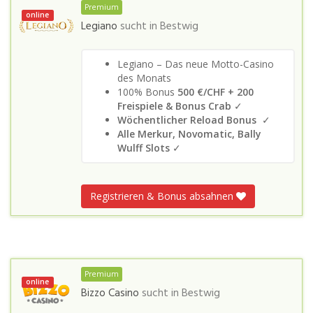
Premium
online
Legiano
sucht in
Bestwig
Legiano – Das neue Motto-Casino
des Monats
100% Bonus
500 €/CHF + 200
Freispiele & Bonus Crab
✓
Wöchentlicher Reload Bonus
✓
Alle Merkur, Novomatic, Bally
Wulff Slots
✓
Registrieren & Bonus absahnen
Premium
online
Bizzo Casino
sucht in
Bestwig