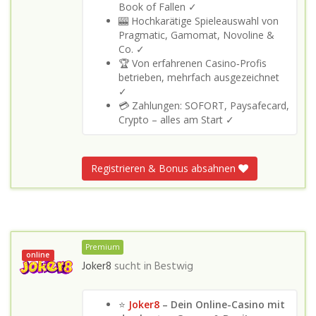
Book of Fallen ✓
🎰 Hochkarätige Spieleauswahl von
Pragmatic, Gamomat, Novoline &
Co. ✓
🏆 Von erfahrenen Casino‑Profis
betrieben, mehrfach ausgezeichnet
✓
💳 Zahlungen: SOFORT, Paysafecard,
Crypto – alles am Start ✓
Registrieren & Bonus absahnen
Premium
online
Joker8
sucht in
Bestwig
⭐
Joker8
– Dein Online-Casino mit