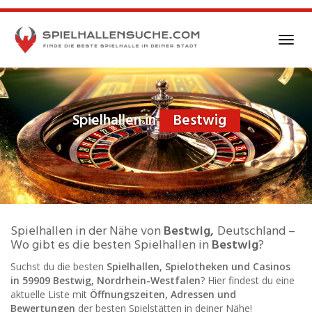
Skip
to
main
Toggl
content
navig
Spielhallen in
Bestwig
Spielhallen in der Nähe von
Bestwig,
Deutschland –
Wo gibt es die besten Spielhallen in
Bestwig
?
Suchst du die besten
Spielhallen, Spielotheken und Casinos
in 59909 Bestwig, Nordrhein-Westfalen
? Hier findest du eine
aktuelle Liste mit
Öffnungszeiten, Adressen und
Bewertungen
der besten Spielstätten in deiner Nähe!