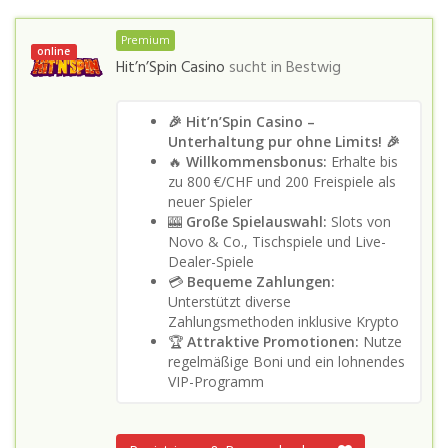
Premium
online
Hit’n’Spin Casino
sucht in
Bestwig
🎉 Hit’n’Spin Casino –
Unterhaltung pur ohne Limits! 🎉
🔥
Willkommensbonus:
Erhalte bis
zu 800 €/CHF und 200 Freispiele als
neuer Spieler
🎰
Große Spielauswahl:
Slots von
Novo & Co., Tischspiele und Live-
Dealer-Spiele
💳
Bequeme Zahlungen:
Unterstützt diverse
Zahlungsmethoden inklusive Krypto
🏆
Attraktive Promotionen:
Nutze
regelmäßige Boni und ein lohnendes
VIP-Programm