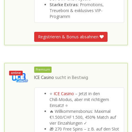
Starke Extras:
Promotions,
Treueboni & exklusives VIP-
Programm
Registrieren & Bonus absahnen
Premium
online
ICE Casino
sucht in
Bestwig
⭐
ICE Casino
– Jetzt in den
Chill‑Modus, aber mit richtigem
Einsatz! ⭐
🔥 Willkommensbonus: Maximal
€1.500/CHF 1.500, 450% Match auf
vier Einzahlungen ✓
🎁 270 Free Spins – z. B. auf den Slot