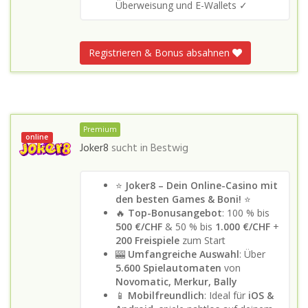
Überweisung und E-Wallets ✓
Registrieren & Bonus absahnen
Premium
online
Joker8
sucht in
Bestwig
⭐
Joker8 – Dein Online-Casino mit
den besten Games & Boni!
⭐
🔥
Top-Bonusangebot
: 100 % bis
500 €/CHF
& 50 % bis
1.000 €/CHF
+
200 Freispiele
zum Start
🎰
Umfangreiche Auswahl
: Über
5.600 Spielautomaten
von
Novomatic, Merkur, Bally
📱
Mobilfreundlich
: Ideal für
iOS &