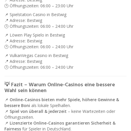
🕒 Öffnungszeiten: 06:00 – 23:00 Uhr
📌 Spielstation Casino in Bestwig
📍 Adresse: Bestwig
🕒 Öffnungszeiten: 06:00 – 24:00 Uhr
📌 Löwen Play Spielo in Bestwig
📍 Adresse: Bestwig
🕒 Öffnungszeiten: 06:00 – 24:00 Uhr
📌 VulkanVegas Casino in Bestwig
📍 Adresse: Bestwig
🕒 Öffnungszeiten: 06:00 – 24:00 Uhr
💡 Fazit – Warum Online-Casinos eine bessere
Wahl sein können
📌
Online-Casinos bieten mehr Spiele, höhere Gewinne &
bessere Boni
als lokale Spielhallen.
📌
Spiel von überall & jederzeit
– keine Wartezeiten oder
Öffnungszeiten.
📌
Lizenzierte Online-Casinos garantieren Sicherheit &
Fairness
für Spieler in Deutschland.