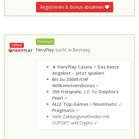
Registrieren & Bonus absahnen
Premium
online
FieryPlay
sucht in
Bestwig
★
FieryPlay Casino
>
Das beste
Angebot – Jetzt spielen!
Bis zu 2500€/CHF
Willkommensbonus
✓
350 Freispiele
, z.B. für
Dolphin’s
Pearl
✓
ALLE Top-Games
>
Novomatic
✓
Pragmatic
✓
Viele Zahlungsmethoden mit
SOFORT und Crypto ✓