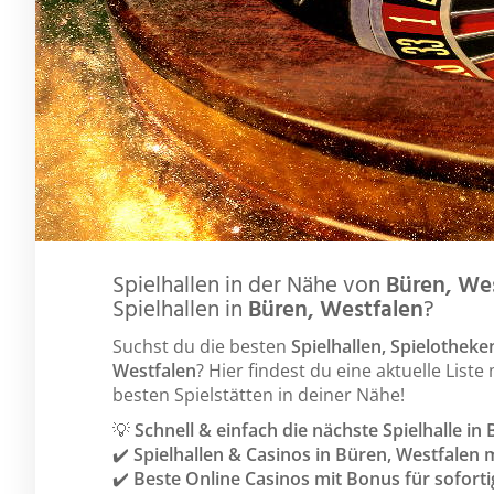
Spielhallen in der Nähe von
Büren, We
Spielhallen in
Büren, Westfalen
?
Suchst du die besten
Spielhallen, Spielothek
Westfalen
? Hier findest du eine aktuelle Liste
besten Spielstätten in deiner Nähe!
💡
Schnell & einfach die nächste Spielhalle in
✔️
Spielhallen & Casinos in Büren, Westfalen 
✔️
Beste Online Casinos mit Bonus für sofort