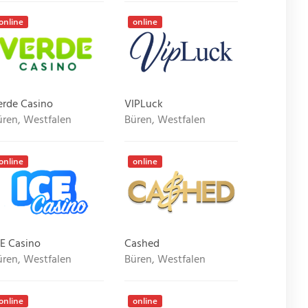
online
online
erde Casino
VIPLuck
üren, Westfalen
Büren, Westfalen
online
online
CE Casino
Cashed
üren, Westfalen
Büren, Westfalen
online
online