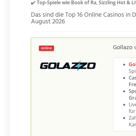
✔️
Top-Spiele wie Book of Ra, Sizzling Hot & L
Das sind die Top 16 Online Casinos in 
August 2026
Gollazo
online
Go
Spi
Ca
Fre
Sp
Gr
Liv
für
Za
Kar