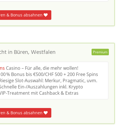
eren & Bonus absahnen
cht in
Büren, Westfalen
Premium
ns
Casino – Für alle, die mehr wollen!
00 % Bonus bis €500/CHF 500 + 200 Free Spins
Riesige Slot-Auswahl: Merkur, Pragmatic, uvm.
Schnelle Ein-/Auszahlungen inkl. Krypto
VIP-Treatment mit Cashback & Extras
eren & Bonus absahnen