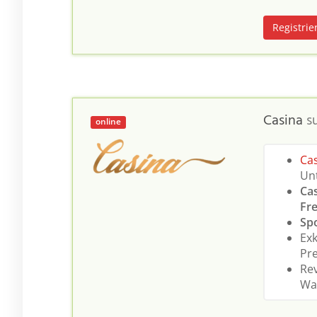
Registri
Casina
s
online
Ca
Un
Ca
Fre
Sp
Exk
Pre
Re
Wal