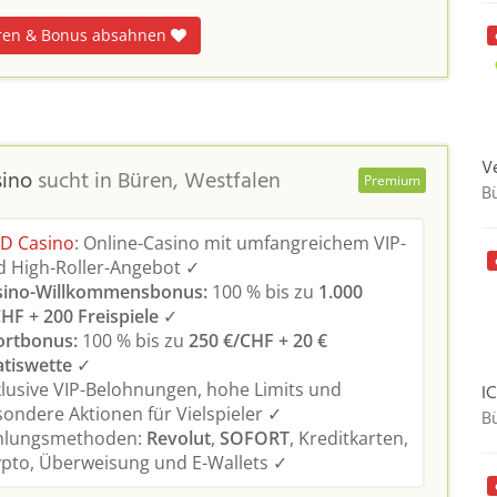
eren & Bonus absahnen
V
ino
sucht in
Büren, Westfalen
Premium
B
D Casino
: Online-Casino mit umfangreichem VIP-
d High-Roller-Angebot ✓
sino-Willkommensbonus:
100 % bis zu
1.000
HF + 200 Freispiele
✓
ortbonus:
100 % bis zu
250 €/CHF + 20 €
atiswette
✓
lusive VIP-Belohnungen, hohe Limits und
I
ondere Aktionen für Vielspieler ✓
B
hlungsmethoden:
Revolut
,
SOFORT
, Kreditkarten,
ypto, Überweisung und E-Wallets ✓